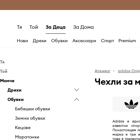
Само оригинални продукти
Безплатни доставка
Тя
Той
За Деца
За Дома
Нови
Дрехи
Обувки
Аксесоари
Спорт
Premium
Тя
Той
Дрехи
Answear
adidas Orig
Чехли за м
Момче
Обувки
Дрехи
Бански
Аксесоари
Обувки
Дрехи
Бельо
Балеринки
Бански
Аксесоари
Обувки
Блузи и ризи
Кецове
Аксесоари за плуване
Дънки
Кецове
Анцузи
Гащеризони
Класически обувки и
Козметични чанти
Къси панталони
Маратонки
Аксесоари за плуване
Бодита
Бебешки обувки
мокасини
Дънки
Ръкавици
Палта
Спортни обувки
Раници
Гащеризони и ританки
Зимни обувки
Adidas е едн
Маратонки
известни спо
Къси панталони
Раници
Панталони
Чехли и сандали
Ръкавици
Дънки и гащеризони
Кецове
Понастоящем л
Спортни обувки
марка е три и
Палта
Сакове и куфари
Пуловери и жилетки
Сакове и куфари
Комплекти
Маратонки
това е трилист