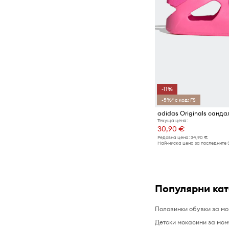
-11%
-5%* с код: FS
Текуща цена:
30,90 €
Редовна цена:
34,90 €
Най-ниска цена за последните 
Популярни ка
Половинки обувки за м
Детски мокасини за мом