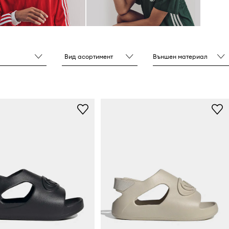
Вид асортимент
Външен материал