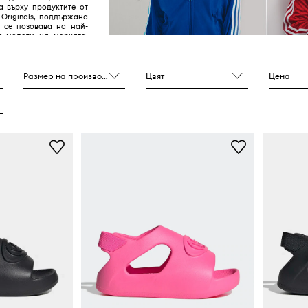
а върху продуктите от
 Originals, поддържана
и се позовава на най-
е модели на марката,
у 40-те и 80-те години
Размер на производителя
Цвят
Цена