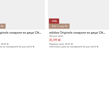
-10%
 FS
-5%* с код: FS
adidas Originals сандали за деца CAMPUS 00s FOAM SLIDE
adidas Originals сандали за деца CAMPUS 00s FOAM SLIDE
Текуща цена:
31,99 €
:
29,90 €
Редовна цена:
35,90 €
а за последните 30 дни:
26,90 €
Най-ниска цена за последните 30 дни:
35,90 €