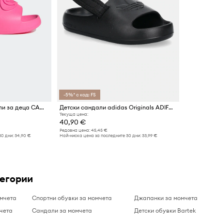
-5%* с код: FS
adidas Originals сандали за деца CAMPUS 00s FOAM SLIDE
Детски сандали adidas Originals ADIFOM ADILETTE
Текуща цена:
40,90 €
Редовна цена:
45,45 €
30 дни:
34,90 €
Най-ниска цена за последните 30 дни:
33,99 €
тегории
омчета
Спортни обувки за момчета
Джапанки за момчета
чета
Сандали за момчета
Детски обувки Bartek