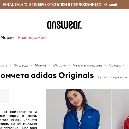
 и връщане за поръчки над 70 EUR
FINAL SALE % И ПОВЕЧЕ ОТСТЪПКИ В ПРИЛОЖЕНИЕТО |
Доставка 1-5 дни
Открий
Сп
Марки
Разпродажба
inals
За деца
Момче
Обувки
Чехли и сандали
Сандали
омчета adidas Originals
Брой продукти: 6
а от най-големите и
ртни марки в света.
огото на официалната
вици, но за мнозина
на детелина. Днес това