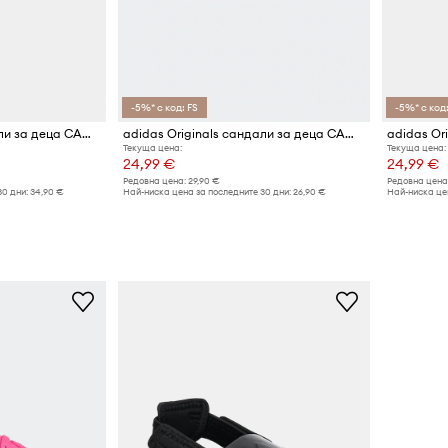
-5%* с код: FS
-5%* с код:
adidas Originals сандали за деца CAMPUS 00s FOAM SLIDE
adidas Originals сандали за деца CAMPUS 00s FOAM SLIDE
Текуща цена:
Текуща цена:
24,99 €
24,99 €
Редовна цена:
29,90 €
Редовна цена
30 дни:
34,90 €
Най-ниска цена за последните 30 дни:
26,90 €
Най-ниска цен