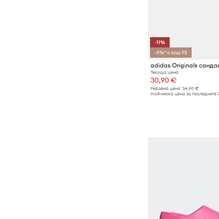
Суичъри
Топове и тениски
Чорапи
-11%
-5%* с код: FS
Якета и палта
Текуща цена:
30,90 €
Редовна цена:
34,90 €
Най-ниска цена за последните 