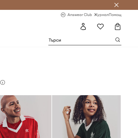
естявай с Answear Club
-20% за първа поръчка
Answear Club
Журнал
Помощ