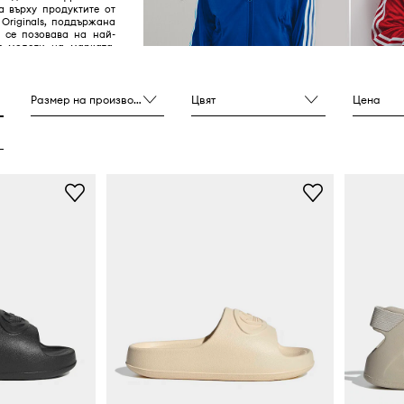
а върху продуктите от
 Originals, поддържана
и се позовава на най-
е модели на марката,
у 40-те и 80-те години
Размер на производителя
Цвят
Цена