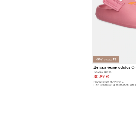
-5%* с код: FS
Текуща цена:
30,99 €
Редовна цена:
44,90 €
Най-ниска цена за последните 