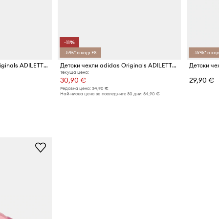
-11%
-5%* с код: FS
-15%* с код
Детски чехли adidas Originals ADILETTE 00s
Детски чехли adidas Originals ADILETTE 00s
Текуща цена:
30,90 €
29,90 €
Редовна цена:
34,90 €
Най-ниска цена за последните 30 дни:
34,90 €