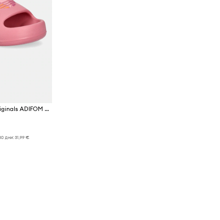
Детски чехли adidas Originals ADIFOM ADILETTE
30 дни:
31,99 €