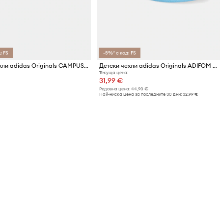
: FS
-5%* с код: FS
Детски чехли adidas Originals CAMPUS 00s FOAM SLIDE
Детски чехли adidas Originals ADIFOM ADILETTE
Текуща цена:
31,99 €
Редовна цена:
44,90 €
Най-ниска цена за последните 30 дни:
32,99 €