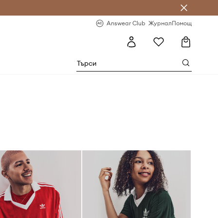
естявай с Answear Club
-20% за първа поръчка
Answear Club
Журнал
Помощ