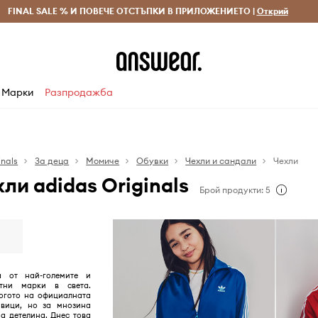
 и връщане за поръчки над 70 EUR
FINAL SALE % И ПОВЕЧЕ ОТСТЪПКИ В ПРИЛОЖЕНИЕТО |
Доставка 1-5 дни
Открий
Сп
Марки
Разпродажба
inals
За деца
Момиче
Обувки
Чехли и сандали
Чехли
ли adidas Originals
Брой продукти: 5
а от най-големите и
ртни марки в света.
огото на официалната
вици, но за мнозина
на детелина. Днес това