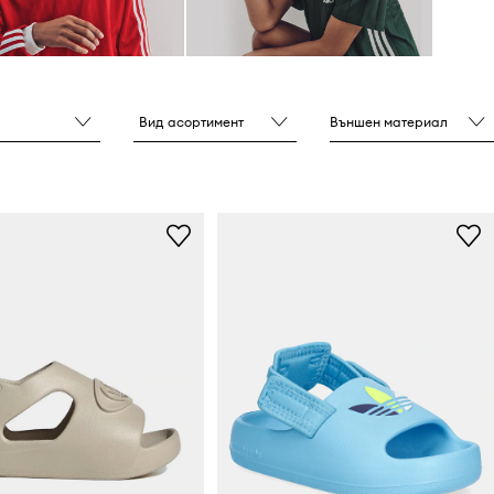
Вид асортимент
Външен материал