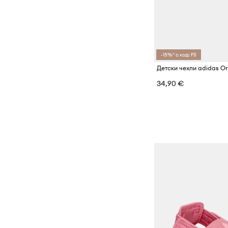
-15%* с код: FS
34,90 €