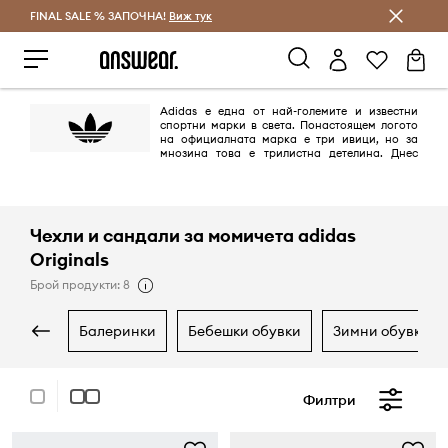
FINAL SALE % ЗАПОЧНА!
Спестявай с Answear Club
Виж тук
Adidas е една от най-големите и известни
спортни марки в света. Понастоящем логото
на официалната марка е три ивици, но за
мнозина това е трилистна детелина. Днес
това лого се появява върху продуктите от линията adidas Originals,
поддържана в ретро стил и се позовава на най-емблематичните
модели на марката, създадена между 40-те и 80-те години на ХХ век.
Чехли и сандали за момичета adidas
Originals
Брой продукти: 8
балеринки
бебешки обувки
зимни обувки
Филтри