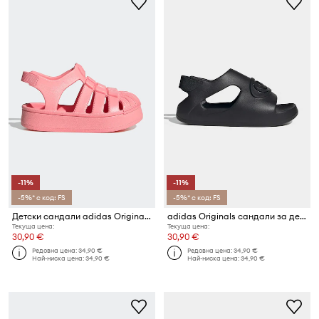
-11%
-11%
-5%* с код: FS
-5%* с код: FS
Детски сандали adidas Originals SUPERSTAR SANDAL
adidas Originals сандали за деца CAMPUS 00s FOAM SLIDE
Текуща цена:
Текуща цена:
30,90 €
30,90 €
Редовна цена:
34,90 €
Редовна цена:
34,90 €
Най-ниска цена:
34,90 €
Най-ниска цена:
34,90 €