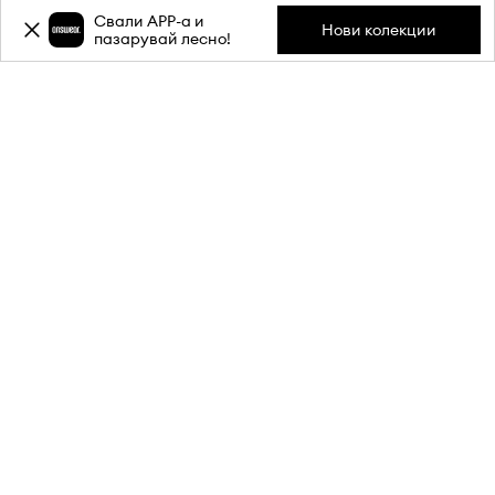
Свали APP-a и
Нови колекции
пазарувай лесно!
Абонирай се за бюлетина ни и
вземи
-20%
отстъпка** за
първата си поръчка.
Присъедини се към нашата общност, за да получаваш
информация за най-новите промоции и продукти.
**Отстъпката е еднократна и важи за продукти с редовна цена.
Минималната стойност на поръчката трябва да е 80 €. Отстъпката