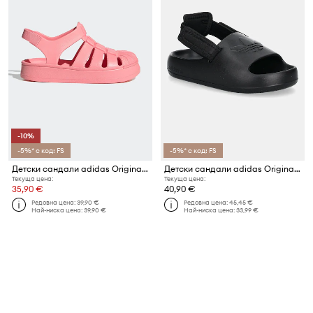
-10%
-5%* с код: FS
-5%* с код: FS
Детски сандали adidas Originals SUPERSTAR SANDAL
Детски сандали adidas Originals ADIFOM ADILETTE
Текуща цена:
Текуща цена:
35,90 €
40,90 €
Редовна цена:
39,90 €
Редовна цена:
45,45 €
Най-ниска цена:
39,90 €
Най-ниска цена:
33,99 €