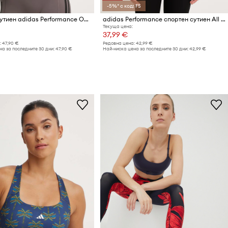
-5%* с код: FS
Спортен сутиен adidas Performance Optime
adidas Performance спортен сутиен All Me
Текуща цена:
37,99 €
:
47,90 €
Редовна цена:
42,99 €
а за последните 30 дни:
47,90 €
Най-ниска цена за последните 30 дни:
42,99 €