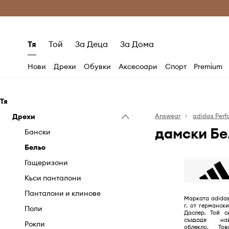
Само оригинални продукти
Безплатни доставка
Тя
Той
За Деца
За Дома
Нови
Дрехи
Обувки
Аксесоари
Спорт
Premium
Тя
Дрехи
Answear
adidas Per
дамски Бе
Бански
Бельо
Гащеризони
Къси панталони
Панталони и клинове
Марката adidas
г. от германс
Поли
Даслер. Той с
създаде най
Рокли
облекло. То