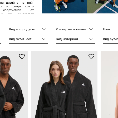
 на дизайна на най-
ки за спорт, които
 спортистите от
 и им осигуряват
е постигната на 100%.
Вид на продукта
Размер на производителя
Цвят
Вид активност
Вид материал
Вид сути