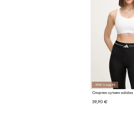
-15%* с код: FS
39,90 €