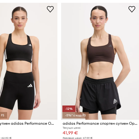
-12%
 FS
-5%* с код: FS
Спортен сутиен adidas Performance Optime
adidas Performance спортен сутиен Optime
Текуща цена:
41,99 €
:
42,90 €
Редовна цена:
47,99 €