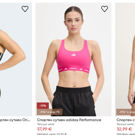
-11%
-5%* с код: FS
-5%* с код:
adidas Performance спортен сутиен Originals Sport
Спортен сутиен adidas Performance
Текуща цена:
Текуща цена:
37,99 €
32,99 €
Редовна цена:
42,90 €
Редовна цена