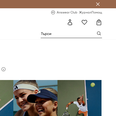
естявай с Answear Club
-20% за първа поръчка
Answear Club
Журнал
Помощ