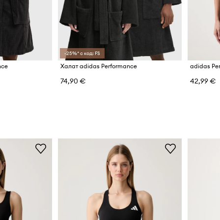
-25%* с код: FS
nce
Халат adidas Performance
74,90 €
42,99 €