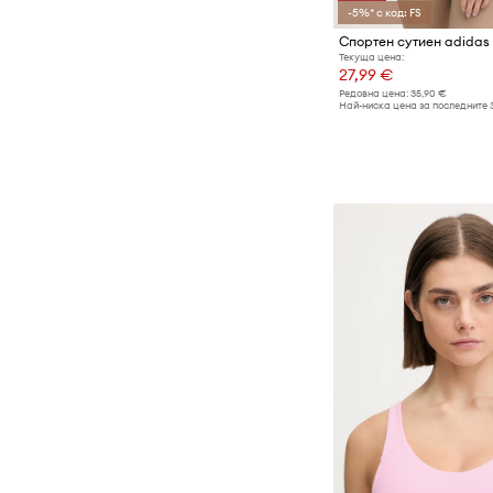
-5%* с код: FS
Текуща цена:
27,99 €
Редовна цена:
35,90 €
Най-ниска цена за последните 