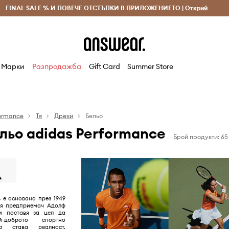
 и връщане за поръчки над 70 EUR
FINAL SALE % И ПОВЕЧЕ ОТСТЪПКИ В ПРИЛОЖЕНИЕТО |
Доставка 1-5 дни
Открий
Сп
Марки
Разпродажба
Gift Card
Summer Store
formance
Тя
Дрехи
Бельо
льо adidas Performance
Брой продукти: 65
 е основана през 1949
кия предприемач Адолф
и поставя за цел да
-доброто спортно
ва става реалност,