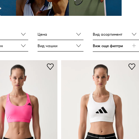
Цена
Вид асортимент
ен
Вид чашки
Виж още филтри