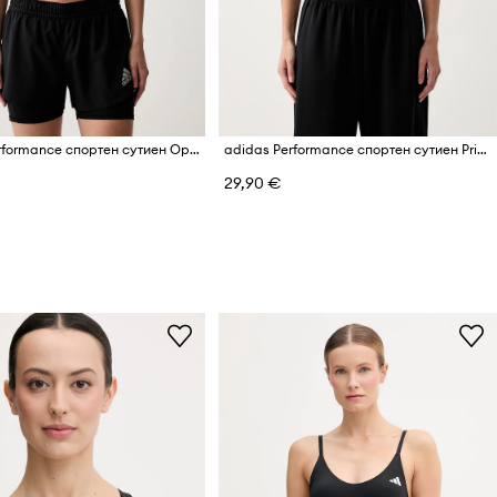
adidas Performance спортен сутиен Optime Essentials
adidas Performance спортен сутиен PrimeliftReact
29,90 €