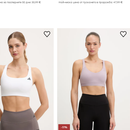
а за последните 30 дни:
33,99 €
Най-ниска цена от пускането в продажба:
47,99 €
-11%