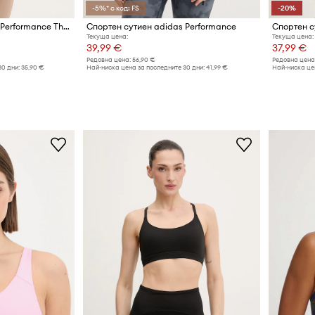
-5%* с код: FS
-20%
Спортен сутиен adidas Performance The Hyperglam
Спортен сутиен adidas Performance
Текуща цена:
Текуща цена:
39,99 €
37,99 €
Редовна цена:
56,90 €
Редовна цена
30 дни:
35,90 €
Най-ниска цена за последните 30 дни:
41,99 €
Най-ниска цен