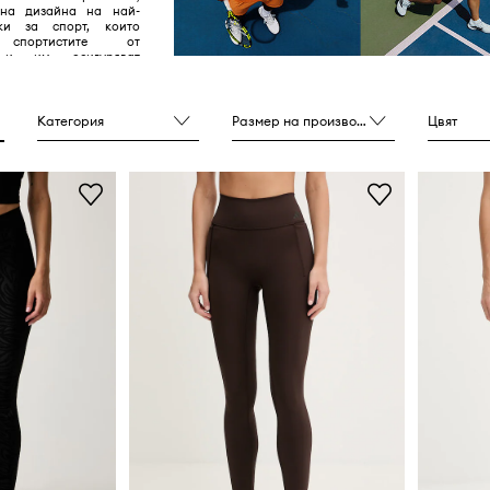
 на дизайна на най-
ки за спорт, които
 спортистите от
 и им осигуряват
е постигната на 100%.
Категория
Размер на производителя
Цвят