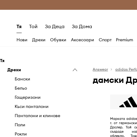
Само оригинални продукти
Безплатни доставка
Тя
Той
За Деца
За Дома
Нови
Дрехи
Обувки
Аксесоари
Спорт
Premium
Тя
Дрехи
Answear
adidas Per
дамски Др
Бански
Бельо
Гащеризони
Къси панталони
Панталони и клинове
Марката adidas
г. от германс
Поли
Даслер. Той с
създаде най
Рокли
облекло. То