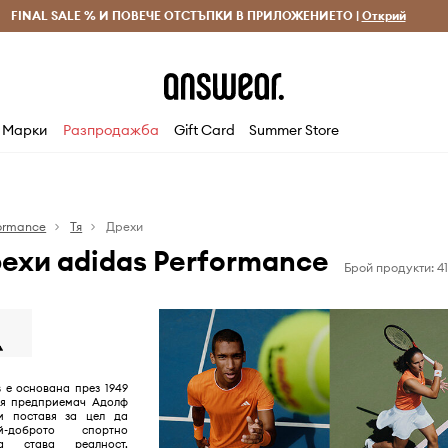
 и връщане за поръчки над 70 EUR
FINAL SALE % И ПОВЕЧЕ ОТСТЪПКИ В ПРИЛОЖЕНИЕТО |
Доставка 1-5 дни
Открий
Сп
Марки
Разпродажба
Gift Card
Summer Store
formance
Тя
Дрехи
ехи adidas Performance
Брой продукти: 4
 е основана през 1949
кия предприемач Адолф
и поставя за цел да
-доброто спортно
ва става реалност,