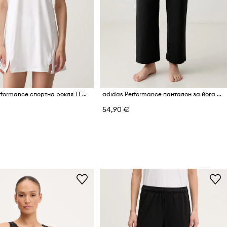
adidas Performance спортна рокля TENNIS CLUB
adidas Performance панталон за йога дамски с модал Motion Essentials
54,90 €