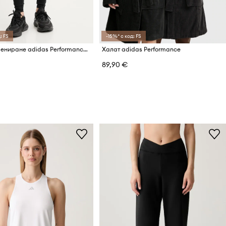
: FS
-15%* с код: FS
Клин за трениране adidas Performance Optime Essentials
Халат adidas Performance
89,90 €