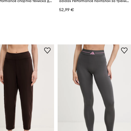
adidas Performance спортна тениска дамска Essentials
adidas Performance панталон за трениране дамски Essentials
52,99 €