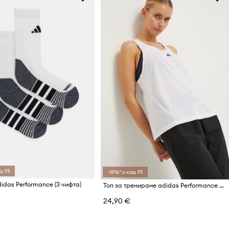
д: FS
-15%* с код: FS
idas Performance (3 чифта)
Топ за трениране adidas Performance TR-ES Train Essentials
24,90 €