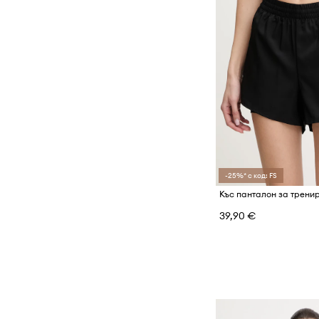
-25%* с код: FS
39,90 €