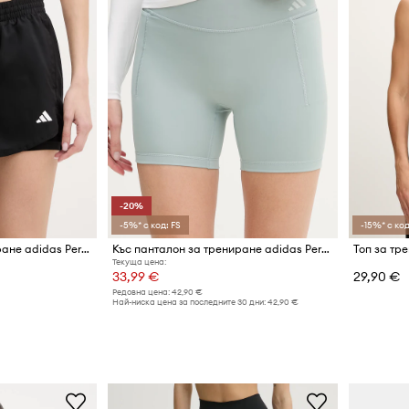
-20%
-5%* с код: FS
-15%* с код
Къс панталон за трениране adidas Performance
Къс панталон за трениране adidas Performance Optime
Текуща цена:
33,99 €
29,90 €
Редовна цена:
42,90 €
Най-ниска цена за последните 30 дни:
42,90 €