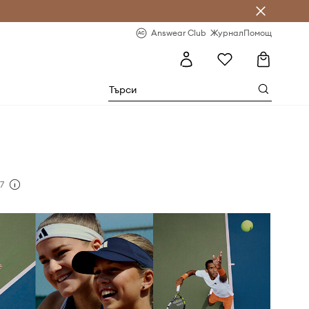
естявай с Answear Club
-20% за първа поръчка
Answear Club
Журнал
Помощ
17