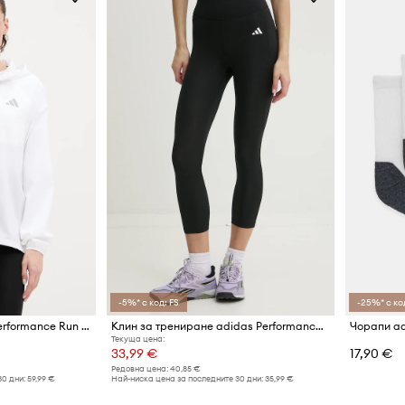
-5%* с код: FS
-25%* с ко
Яке за бягане adidas Performance Run Essentials
Клин за трениране adidas Performance Optime Essentials
Чорапи ad
Текуща цена:
33,99 €
17,90 €
Редовна цена:
40,85 €
30 дни:
59,99 €
Най-ниска цена за последните 30 дни:
35,99 €