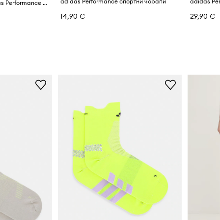
adidas Performance спортни чорапи
Топ за трениране adidas Performance TR-ES Train Essentials
14,90 €
29,90 €