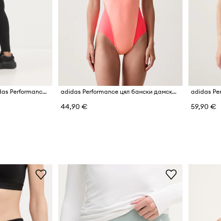
Клин за трениране adidas Performance Essential
adidas Performance цял бански дамски Ripstream Team
44,90 €
59,90 €