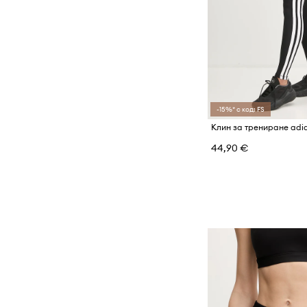
-15%* с код: FS
44,90 €