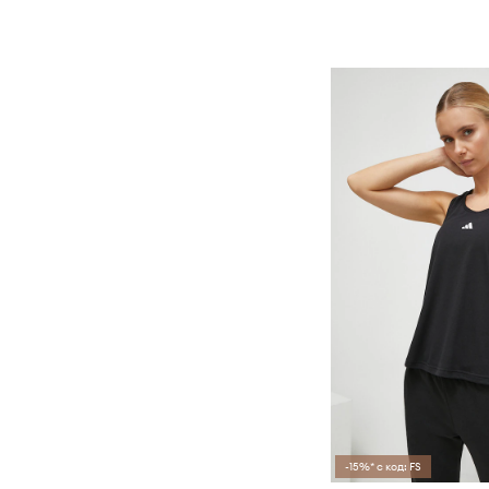
-15%* с код: FS