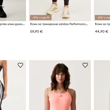
-15%* с код: FS
-15%* с код
adidas Performance спортен клин дамски All Me Essentials
Клин за трениране adidas Performance Optime
59,90 €
44,90 €