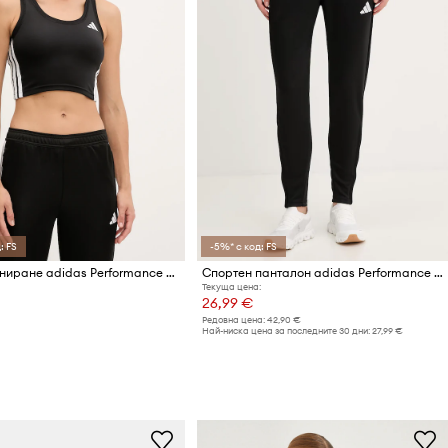
: FS
-5%* с код: FS
Топ за трениране adidas Performance Train Essentials
Спортен панталон adidas Performance Entrada26
Текуща цена:
26,99 €
Редовна цена:
42,90 €
Най-ниска цена за последните 30 дни:
27,99 €