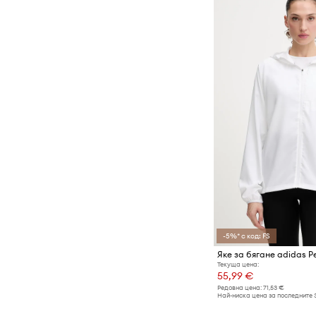
-5%* с код: FS
Текуща цена:
55,99 €
Редовна цена:
71,53 €
Най-ниска цена за последните 