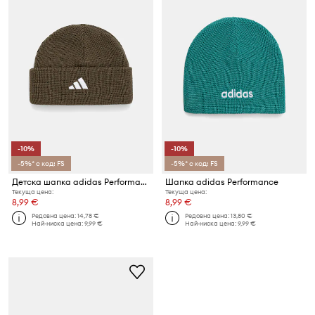
-10%
-10%
-5%* с код: FS
-5%* с код: FS
Детска шапка adidas Performance
Шапка adidas Performance
Текуща цена:
Текуща цена:
8,99 €
8,99 €
Редовна цена:
14,78 €
Редовна цена:
13,80 €
Най-ниска цена:
9,99 €
Най-ниска цена:
9,99 €