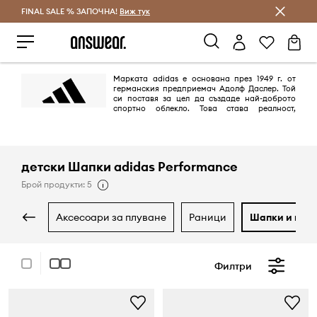
FINAL SALE % ЗАПОЧНА!
Спестявай с Answear Club
Виж тук
Марката adidas е основана през 1949 г. от
германския предприемач Адолф Даслер. Той
си поставя за цел да създаде най-доброто
спортно облекло. Това става реалност,
благодарение на дизайна на най-добрите обувки за спорт, които
предпазват спортистите от наранявания и им осигуряват комфорт.
Целта е постигната на 100%.
детски Шапки adidas Performance
Брой продукти: 5
аксесоари за плуване
раници
шапки и кап
Филтри