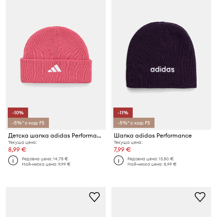
-10%
-11%
-5%* с код: FS
-5%* с код: FS
Детска шапка adidas Performance
Шапка adidas Performance
Текуща цена:
Текуща цена:
8,99 €
7,99 €
Редовна цена:
14,78 €
Редовна цена:
13,80 €
Най-ниска цена:
9,99 €
Най-ниска цена:
8,99 €