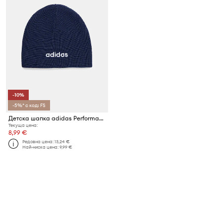
-10%
-5%* с код: FS
Детска шапка adidas Performance
Текуща цена:
8,99 €
Редовна цена:
13,24 €
Най-ниска цена:
9,99 €