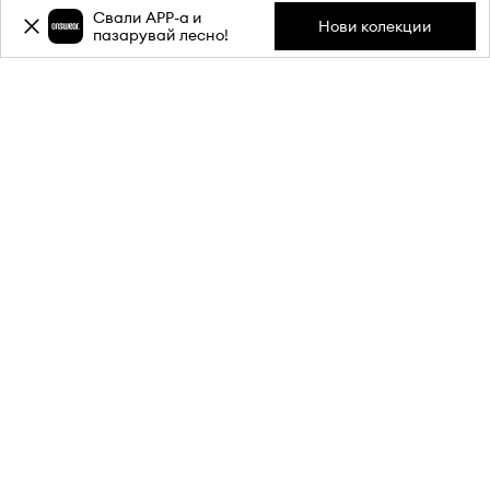
Свали APP-a и
Нови колекции
пазарувай лесно!
Абонирай се за бюлетина ни и
вземи
-20%
отстъпка** за
първата си поръчка.
Присъедини се към нашата общност, за да получаваш
информация за най-новите промоции и продукти.
**Отстъпката е еднократна и важи за продукти с редовна цена.
Минималната стойност на поръчката трябва да е 80 €. Отстъпката