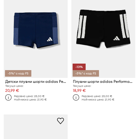
-13%
-5%* с код: FS
-5%* с код: FS
Детски плувни шорти adidas Performance
Плувни шорти adidas Performance
Текуща цена:
Текуща цена:
20,99 €
18,99 €
Редовна цена:
25,00 €
Редовна цена:
25,00 €
Най-ниска цена:
21,90 €
Най-ниска цена:
21,90 €