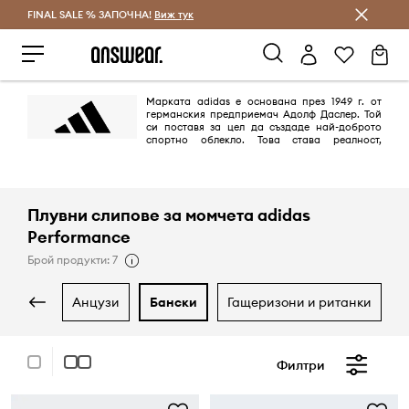
FINAL SALE % ЗАПОЧНА!
Спестявай с Answear Club
Виж тук
Марката adidas е основана през 1949 г. от
германския предприемач Адолф Даслер. Той
си поставя за цел да създаде най-доброто
спортно облекло. Това става реалност,
благодарение на дизайна на най-добрите обувки за спорт, които
предпазват спортистите от наранявания и им осигуряват комфорт.
Целта е постигната на 100%.
Плувни слипове за момчета adidas
Performance
Брой продукти: 7
анцузи
бански
гащеризони и ританки
Филтри