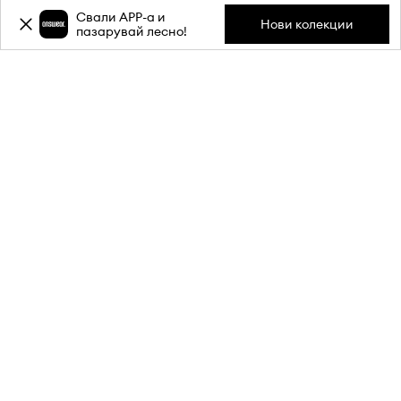
Свали APP-a и
Нови колекции
пазарувай лесно!
Абонирай се за бюлетина ни и
вземи
-20%
отстъпка** за
първата си поръчка.
Присъедини се към нашата общност, за да получаваш
информация за най-новите промоции и продукти.
**Отстъпката е еднократна и важи за продукти с редовна цена.
Минималната стойност на поръчката трябва да е 80 €. Отстъпката