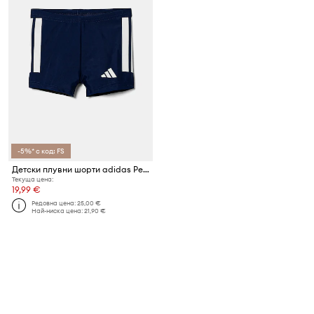
-5%* с код: FS
Детски плувни шорти adidas Performance
Текуща цена:
19,99 €
Редовна цена:
25,00 €
Най-ниска цена:
21,90 €