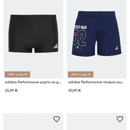
-15%* с код: FS
-15%* с код: FS
adidas Performance шорти за деца
adidas Performance плувни шорти за деца SPIDER-MAN
25,99 €
30,99 €