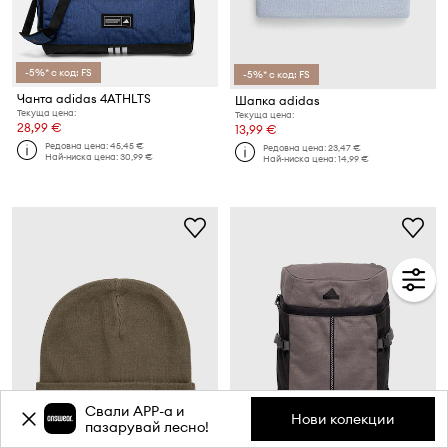
-5%* с код: FS
-5%* с код: FS
Чанта adidas 4ATHLTS
Шапка adidas
Текуща цена:
Текуща цена:
28,99 €
13,99 €
Редовна цена:
45,45 €
Редовна цена:
23,47 €
Най-ниска цена:
30,99 €
Най-ниска цена:
14,99 €
Свали APP-a и
Нови колекции
пазарувай лесно!