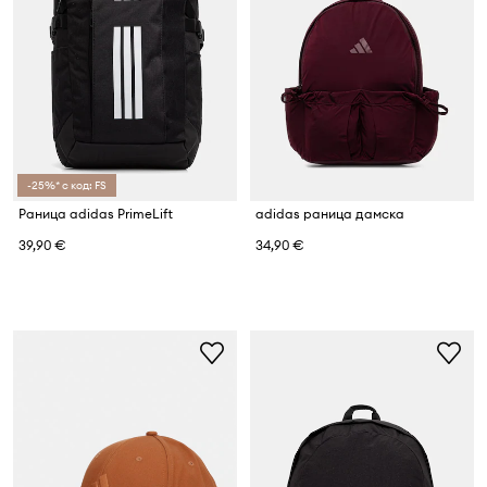
-25%* с код: FS
Раница adidas PrimeLift
adidas раница дамска
39,90 €
34,90 €