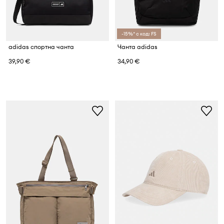
-15%* с код: FS
adidas спортна чанта
Чанта adidas
39,90 €
34,90 €