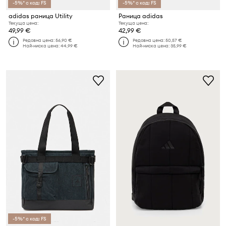
-5%* с код: FS
-5%* с код: FS
adidas раница Utility
Раница adidas
Текуща цена:
Текуща цена:
49,99 €
42,99 €
Редовна цена:
56,90 €
Редовна цена:
50,57 €
Най-ниска цена:
44,99 €
Най-ниска цена:
35,99 €
-5%* с код: FS