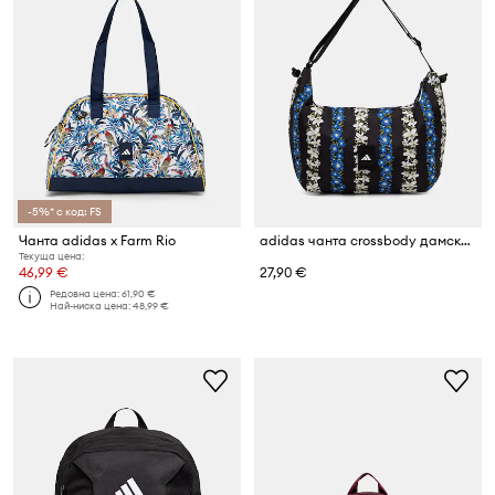
-5%* с код: FS
Чанта adidas x Farm Rio
adidas чанта crossbody дамска x Farm Rio
Текуща цена:
46,99 €
27,90 €
Редовна цена:
61,90 €
Най-ниска цена:
48,99 €