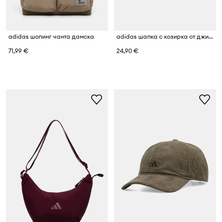
adidas шопинг чанта дамска
adidas шапка с козирка от джинсова материя
71,99 €
24,90 €