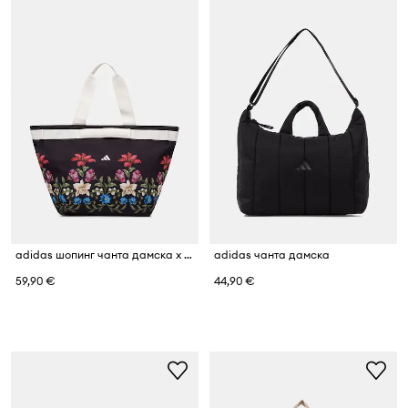
adidas шопинг чанта дамска x Farm Rio
adidas чанта дамска
59,90 €
44,90 €