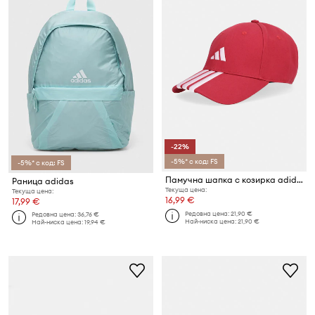
-22%
-5%* с код: FS
-5%* с код: FS
Памучна шапка с козирка adidas
Раница adidas
Текуща цена:
Текуща цена:
16,99 €
17,99 €
Редовна цена:
21,90 €
Редовна цена:
36,76 €
Най-ниска цена:
21,90 €
Най-ниска цена:
19,94 €