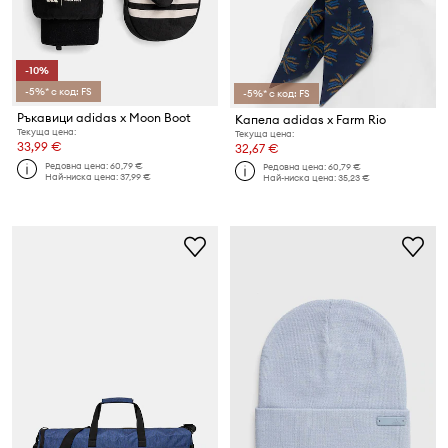
-10%
-5%* с код: FS
-5%* с код: FS
Ръкавици adidas x Moon Boot
Капела adidas x Farm Rio
Текуща цена:
Текуща цена:
33,99 €
32,67 €
Редовна цена:
60,79 €
Редовна цена:
60,79 €
Най-ниска цена:
37,99 €
Най-ниска цена:
35,23 €