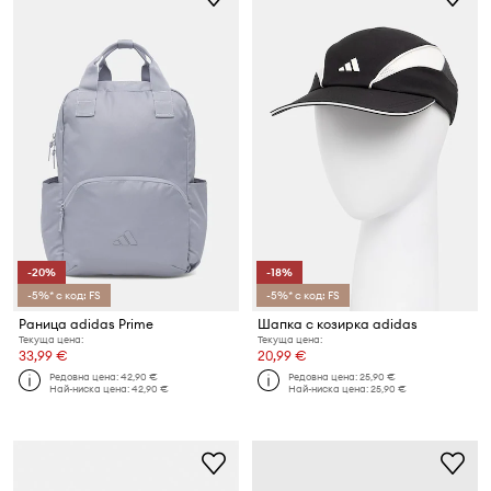
-20%
-18%
-5%* с код: FS
-5%* с код: FS
Раница adidas Prime
Шапка с козирка adidas
Текуща цена:
Текуща цена:
33,99 €
20,99 €
Редовна цена:
42,90 €
Редовна цена:
25,90 €
Най-ниска цена:
42,90 €
Най-ниска цена:
25,90 €