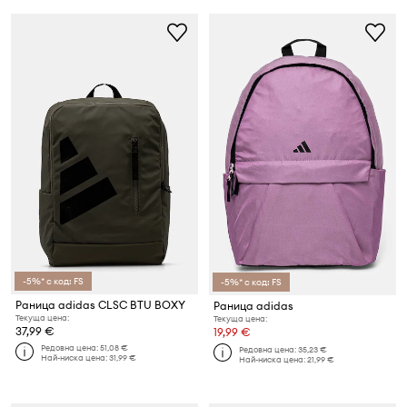
-5%* с код: FS
-5%* с код: FS
Раница adidas CLSC BTU BOXY
Раница adidas
Текуща цена:
Текуща цена:
37,99 €
19,99 €
Редовна цена:
51,08 €
Редовна цена:
35,23 €
Най-ниска цена:
31,99 €
Най-ниска цена:
21,99 €