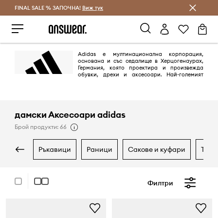
FINAL SALE % ЗАПОЧНА!
Спестявай с Answear Club
Виж тук
Adidas е мултинационална корпорация,
основана и със седалище в Херцогенаурах,
Германия, която проектира и произвежда
обувки, дрехи и аксесоари. Най-големият
производител на спортно облекло в Европа и вторият по големина в
света,
дамски Аксесоари adidas
Брой продукти: 66
ръкавици
раници
сакове и куфари
тер
Филтри