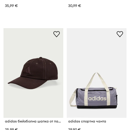
35,99 €
30,99 €
adidas бейзболна шапка от памук
adidas спортна чанта
25,99 €
29,90 €