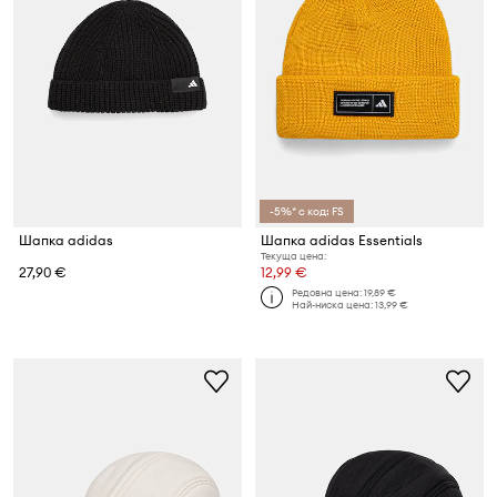
-5%* с код: FS
Шапка adidas
Шапка adidas Essentials
Текуща цена:
27,90 €
12,99 €
Редовна цена:
19,89 €
Най-ниска цена:
13,99 €