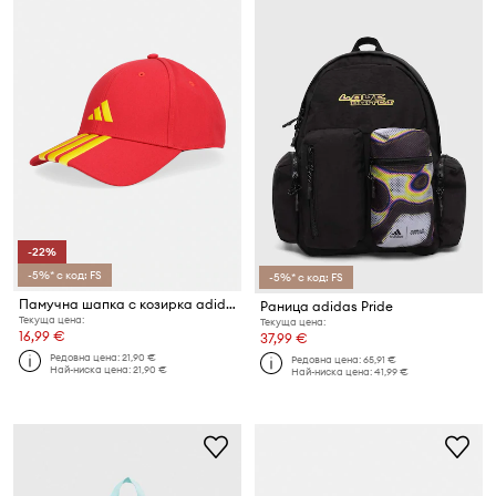
-22%
-5%* с код: FS
-5%* с код: FS
Памучна шапка с козирка adidas
Раница adidas Pride
Текуща цена:
Текуща цена:
16,99 €
37,99 €
Редовна цена:
21,90 €
Редовна цена:
65,91 €
Най-ниска цена:
21,90 €
Най-ниска цена:
41,99 €