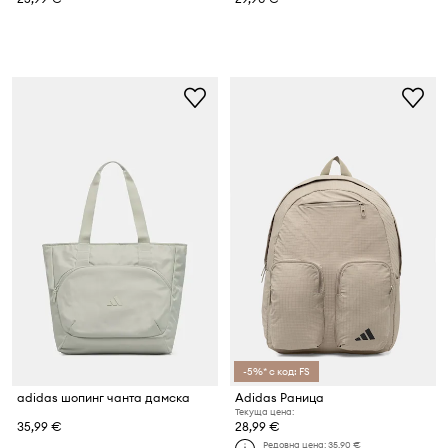
-5%* с код: FS
adidas шопинг чанта дамска
Adidas Раница
Текуща цена:
35,99 €
28,99 €
Редовна цена:
35,90 €