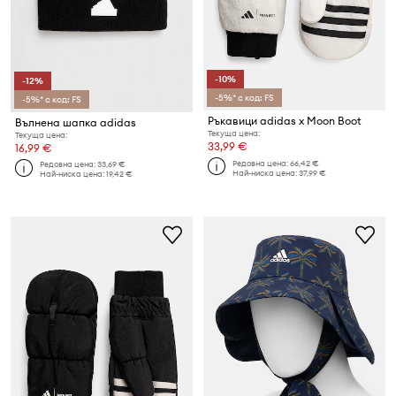
-10%
-12%
-5%* с код: FS
-5%* с код: FS
Ръкавици adidas x Moon Boot
Вълнена шапка adidas
Текуща цена:
Текуща цена:
33,99 €
16,99 €
Редовна цена:
66,42 €
Редовна цена:
33,69 €
Най-ниска цена:
37,99 €
Най-ниска цена:
19,42 €