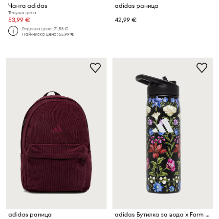
Чанта adidas
adidas раница
Текуща цена:
53,99 €
42,99 €
Редовна цена:
71,53 €
Най-ниска цена:
55,99 €
adidas раница
adidas Бутилка за вода x Farm Rio