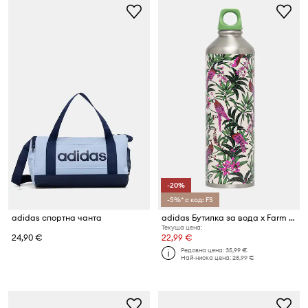
-20%
-5%* с код: FS
adidas спортна чанта
adidas Бутилка за вода x Farm Rio
Текуща цена:
24,90 €
22,99 €
Редовна цена:
35,99 €
Най-ниска цена:
28,99 €