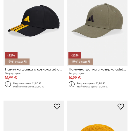
-22%
-22%
-5%* с код: FS
-5%* с код: FS
Памучна шапка с козирка adidas
Памучна шапка с козирка adidas BB Cap
Текуща цена:
Текуща цена:
16,99 €
16,99 €
Редовна цена:
21,90 €
Редовна цена:
21,90 €
Най-ниска цена:
21,90 €
Най-ниска цена:
21,90 €