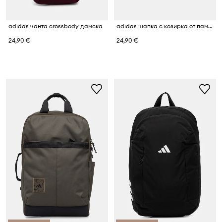
adidas чанта crossbody дамска
adidas шапка с козирка от памук
24,90 €
24,90 €