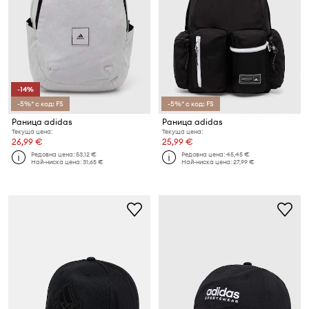
-14%
-5%* с код: FS
-5%* с код: FS
Раница adidas
Раница adidas
Текуща цена:
Текуща цена:
26,99 €
25,99 €
Редовна цена:
53,12 €
Редовна цена:
45,45 €
Най-ниска цена:
31,65 €
Най-ниска цена:
27,99 €