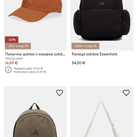
-22%
-5%* с код: FS
-25%* с код: FS
Памучна шапка с козирка adidas
Раница adidas Essentials
Текуща цена:
16,99 €
54,90 €
Редовна цена:
21,90 €
Най-ниска цена:
21,90 €