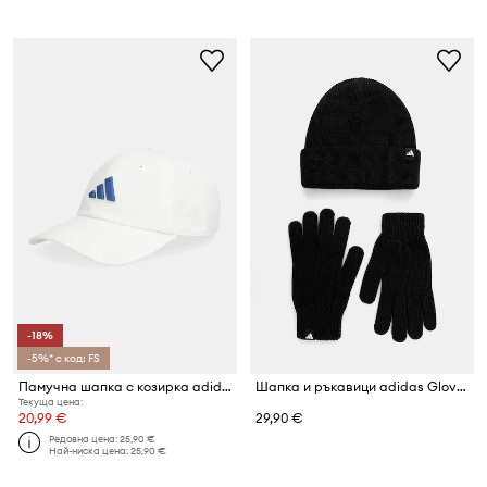
-18%
-5%* с код: FS
Памучна шапка с козирка adidas
Шапка и ръкавици adidas Glove Beanie
Текуща цена:
20,99 €
29,90 €
Редовна цена:
25,90 €
Най-ниска цена:
25,90 €