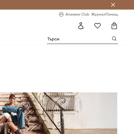
естявай с Answear Club
-20% за първа поръчка
Answear Club
Журнал
Помощ