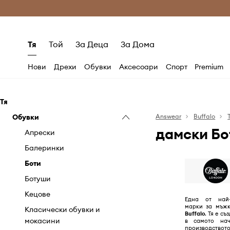
Само оригинални продукти
Безплатни доставка
Тя
Той
За Деца
За Дома
Нови
Дрехи
Обувки
Аксесоари
Спорт
Premium
Тя
Обувки
Answear
Buffalo
дамски Бо
Апрески
Балеринки
Боти
Ботуши
Кецове
Една от най-
марки за мъжк
Класически обувки и
Buffalo
. Тя е съ
мокасини
в самото на
производство