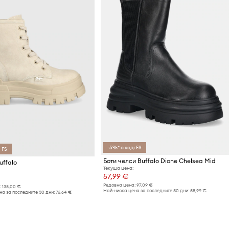
-5%* с код: FS
 FS
Боти челси Buffalo Dione Chelsea Mid
uffalo
Текуща цена:
57,99 €
Редовна цена:
97,09 €
:
138,00 €
Най-ниска цена за последните 30 дни:
58,99 €
а за последните 30 дни:
76,64 €