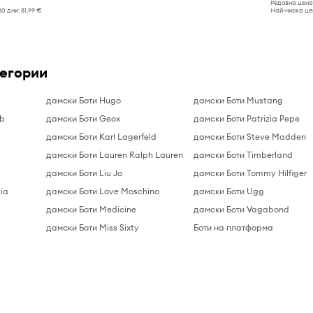
Редовна цена
30 дни:
81,99 €
Най-ниска цен
тегории
дамски Боти Hugo
дамски Боти Mustang
ab
дамски Боти Geox
дамски Боти Patrizia Pepe
дамски Боти Karl Lagerfeld
дамски Боти Steve Madden
дамски Боти Lauren Ralph Lauren
дамски Боти Timberland
дамски Боти Liu Jo
дамски Боти Tommy Hilfiger
ia
дамски Боти Love Moschino
дамски Боти Ugg
дамски Боти Medicine
дамски Боти Vagabond
дамски Боти Miss Sixty
Боти на платформа