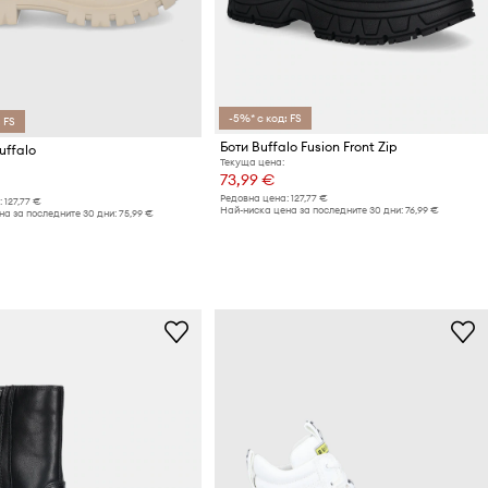
-5%* с код: FS
 FS
Боти Buffalo Fusion Front Zip
uffalo
Текуща цена:
73,99 €
Редовна цена:
127,77 €
:
127,77 €
Най-ниска цена за последните 30 дни:
76,99 €
а за последните 30 дни:
75,99 €