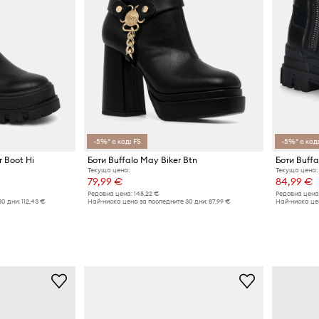
-5%* с код: FS
-5%* с код:
r Boot Hi
Боти Buffalo May Biker Btn
Боти Buffa
Текуща цена:
Текуща цена:
79,99 €
84,99 €
Редовна цена:
148,22 €
Редовна цена
30 дни:
112,43 €
Най-ниска цена за последните 30 дни:
87,99 €
Най-ниска цен