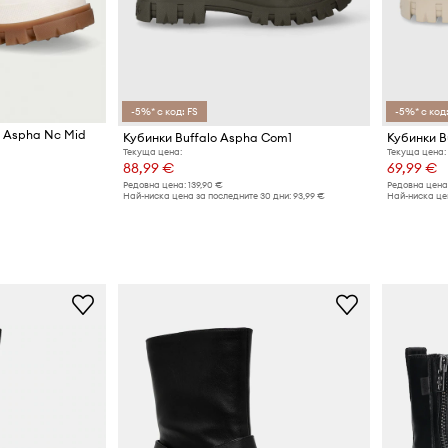
-5%* с код: FS
-5%* с код:
и Aspha Nc Mid
Кубинки Buffalo Aspha Com1
Кубинки B
Текуща цена:
Текуща цена:
88,99 €
69,99 €
Редовна цена:
139,90 €
Редовна цена
Най-ниска цена за последните 30 дни:
93,99 €
Най-ниска цен