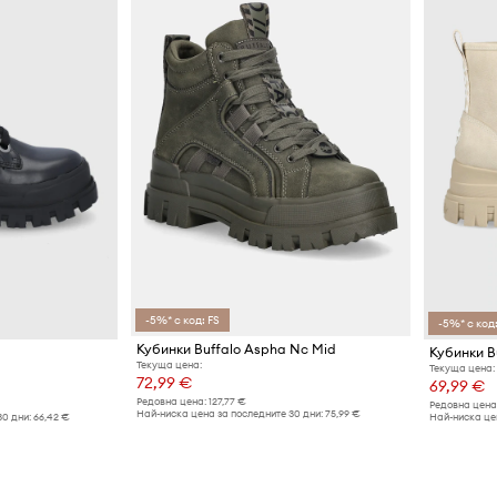
-5%* с код: FS
-5%* с код:
Кубинки Buffalo Aspha Nc Mid
Кубинки B
Текуща цена:
Текуща цена:
72,99 €
69,99 €
Редовна цена:
127,77 €
Редовна цена
Най-ниска цена за последните 30 дни:
75,99 €
30 дни:
66,42 €
Най-ниска цен