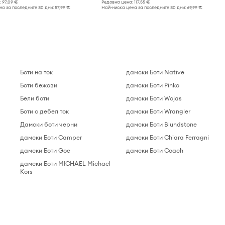
:
97,09 €
Редовна цена:
117,55 €
а за последните 30 дни:
57,99 €
Най-ниска цена за последните 30 дни:
69,99 €
Боти на ток
дамски Боти Native
Боти бежови
дамски Боти Pinko
Бели боти
дамски Боти Wojas
Боти с дебел ток
дамски Боти Wrangler
Дамски боти черни
дамски Боти Blundstone
дамски Боти Camper
дамски Боти Chiara Ferragni
дамски Боти Goe
дамски Боти Coach
дамски Боти MICHAEL Michael
Kors