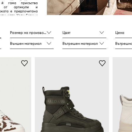
а й гама присъства
ие от артикули и
рката е предпочитана
езди като Холи Бери и
Размер на производителя
Цвят
Цена
Външен материал
Вътрешен материал
Вътрешна