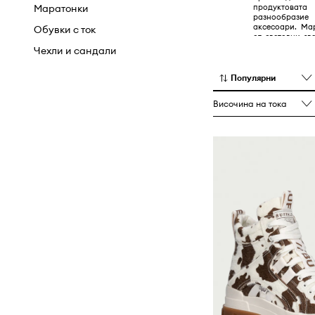
продуктоват
Маратонки
разнообраз
аксесоари. Ма
Обувки с ток
от световни зв
Брад Пит.
Чехли и сандали
Популярни
Височина на тока