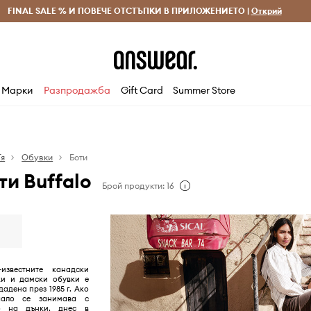
 и връщане за поръчки над 70 EUR
FINAL SALE % И ПОВЕЧЕ ОТСТЪПКИ В ПРИЛОЖЕНИЕТО |
Доставка 1-5 дни
Открий
Сп
Марки
Разпродажба
Gift Card
Summer Store
Тя
Обувки
Боти
ти Buffalo
Брой продукти: 16
известните канадски
и и дамски обувки е
здадена през 1985 г. Ако
чало се занимава с
то на дънки, днес в