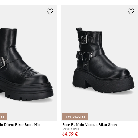
 FS
-5%* с код: FS
lo Dione Biker Boot Mid
Боти Buffalo Vicious Biker Short
Текуща цена:
64,99 €