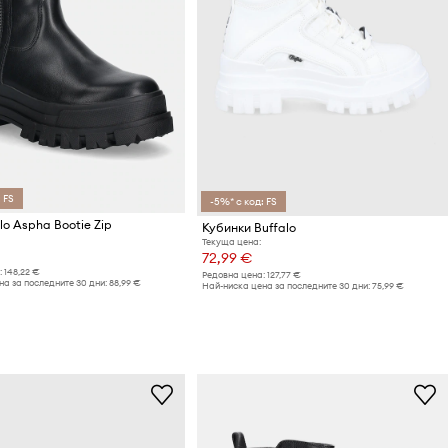
 FS
-5%* с код: FS
lo Aspha Bootie Zip
Кубинки Buffalo
Текуща цена:
72,99 €
:
148,22 €
Редовна цена:
127,77 €
а за последните 30 дни:
88,99 €
Най-ниска цена за последните 30 дни:
75,99 €