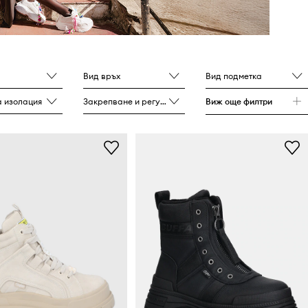
Вид връх
Вид подметка
 изолация
Закрепване и регулиране
Виж още филтри