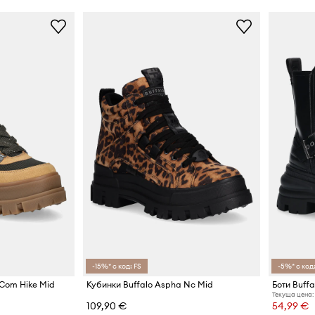
-15%* с код: FS
-5%* с код:
 Com Hike Mid
Кубинки Buffalo Aspha Nc Mid
Боти Buffa
Текуща цена:
109,90 €
54,99 €