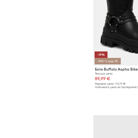
-19%
-5%* с код: FS
Боти Buffalo Aspha Bike
Текуща цена:
89,99 €
Редовна цена:
173,79 €
Най-ниска цена за последните 