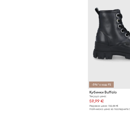
-5%* с код: FS
Кубинки Buffalo
Текуща цена:
59,99 €
Редовна цена:
132,88 €
Най-ниска цена за последните 