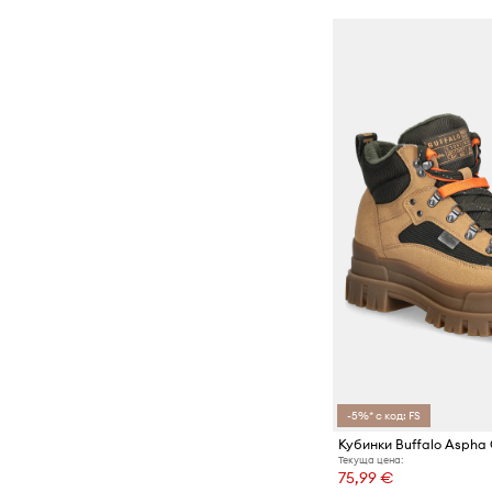
-5%* с код: FS
Кубинки Buffalo Aspha
Текуща цена:
75,99 €