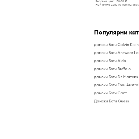
Редовна цена:
138,00 €
Най-ниска цена за последните 
Популярни ка
дамски Боти Calvin Klein
дамски Боти Answear L
дамски Боти Aldo
дамски Боти Buffalo
дамски Боти Dr. Martens
дамски Боти Emu Austral
дамски Боти Gant
Дамски Боти Guess