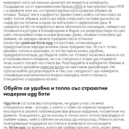
маркират като истински ценител на модата и комфорта.
Създадени са от едноименния бранд
UGG
в Австралия през 1978
г. и вярвате или не, са проектирани като кожени обувки за
плажа. "Баща" им е сърфистът Браян Смит, който си мечтаел за
чифт топли обувки, които да обуе след като остави дъската за
сърф да си почине в края на изпълнен с адреналин ден. В
средата на 80-те марката е вече абсолютна сензация, символ на
плажната култура в Калифорния и бързо се разpпростира по цял
свят, печелейки нови и нови фенове. Днес, можем спокойно да
заявим, че заради своите предимства и отлично
качество
дамски боти ugg
са култови, отличаващи и
предпочитани заради всички свои предимства. Те са с готин
дизайн, топли и красиви, от естествена кожа, удобни,
предразполагащи, да бъдете себе си. Отиват на всяка жена и са
в толкова много модели, че със сигурност и вие ще откриете
тези, които пасват на стила ви. Разгледайте и изберете! Имаме и
още много дизайни
дамски Боти
на световни дизайнери. Не
пропускайте да разгледате и тях, със сигурност ще намерите
следваща изключителна модна находка, която сякаш е
специално създадена за вас.
Обуйте се удобно и топло със страхотни
модерни ugg боти
Ugg боти
са толкова популярни, че дори у нас си имат
специално име - ъгсове, с което с обич ги наричат модните
експерти в своите публикации във фешън издания, посветени на
дамите. Усещането, да ги носиш е точно като топла прегръдка от
любим човек, чийто обятия не искаш да напускаш. Меки и уютни,
осигуряващи подкрепа за стила и комфорта на носещите
ги,
боти ugg
са всичко, което ви трябва пролет, лято, есен зима.