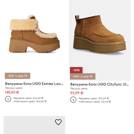
-16%
-5%* с код: FS
-5%* с код: FS
Велурени боти UGG Esmee Lace Up
Велурени боти UGG Cityfunc Ultra Mini
Текуща цена:
Текуща цена:
149,90 €
93,99 €
Редовна цена:
214,69 €
Редовна цена:
194,24 €
Най-ниска цена:
153,34 €
Най-ниска цена:
112,43 €