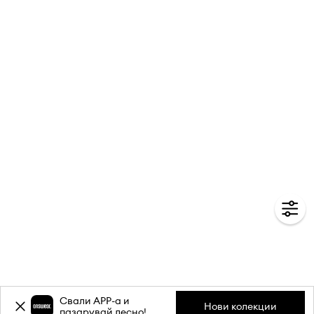
Свали APP-a и
Нови колекции
пазарувай лесно!