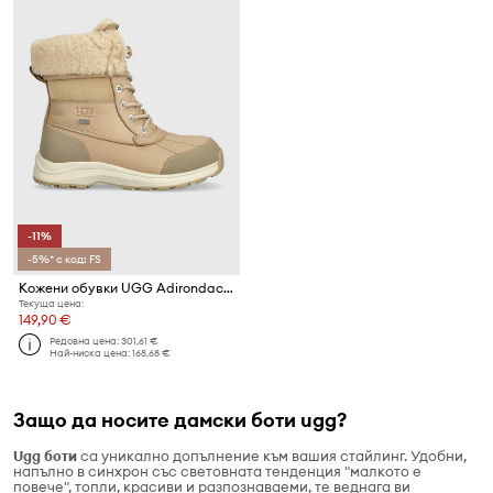
-11%
-5%* с код: FS
Кожени обувки UGG Adirondack Boot III
Текуща цена:
149,90 €
Редовна цена:
301,61 €
Най-ниска цена:
168,68 €
Защо да носите дамски боти ugg?
Ugg боти
са уникално допълнение към вашия стайлинг. Удобни,
напълно в синхрон със световната тенденция "малкото е
повече", топли, красиви и разпознаваеми, те веднага ви