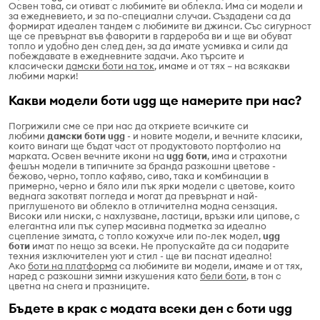
Освен това, си отиват с любимите ви облекла. Има си модели и
за ежедневието, и за по-специални случаи. Създадени са да
формират идеален тандем с любимите ви джинси. Със сигурност
ще се превърнат във фаворити в гардероба ви и ще ви обуват
топло и удобно ден след ден, за да имате усмивка и сили да
побеждавате в ежедневните задачи. Ако търсите и
класически
дамски боти на ток
, имаме и от тях – на всякакви
любими марки!
Какви модели боти ugg ще намерите при нас?
Погрижили сме се при нас да откриете всичките си
любими
дамски боти ugg
- и новите модели, и вечните класики,
които винаги ще бъдат част от продуктовото портфолио на
марката. Освен вечните икони на
ugg боти
, има и страхотни
фешън модели в типичните за бранда разкошни цветове -
бежово, черно, топло кафяво, сиво, така и комбинации в
примерно, черно и бяло или пък ярки модели с цветове, които
веднага закотвят погледа и могат да превърнат и най-
приглушеното ви облекло в отличителна модна сензация.
Високи или ниски, с нахлузване, ластици, връзки или ципове, с
елегантна или пък супер масивна подметка за идеално
сцепление зимата, с топло кожухче или по-лек модел,
ugg
боти
имат по нещо за всеки. Не пропускайте да си подарите
техния изключителен уют и стил - ще ви паснат идеално!
Ако
боти на платформа
са любимите ви модели, имаме и от тях,
наред с разкошни зимни изкушения като
бели боти
, в тон с
цветна на снега и празниците.
Бъдете в крак с модата всеки ден с боти ugg