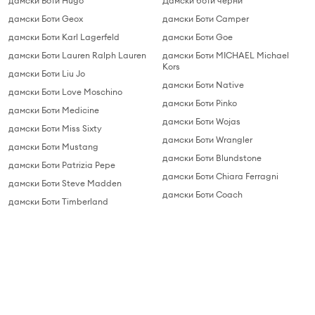
дамски Боти Hugo
Дамски боти черни
дамски Боти Geox
дамски Боти Camper
дамски Боти Karl Lagerfeld
дамски Боти Goe
дамски Боти Lauren Ralph Lauren
дамски Боти MICHAEL Michael
Kors
дамски Боти Liu Jo
дамски Боти Native
дамски Боти Love Moschino
дамски Боти Pinko
дамски Боти Medicine
дамски Боти Wojas
дамски Боти Miss Sixty
дамски Боти Wrangler
дамски Боти Mustang
дамски Боти Blundstone
дамски Боти Patrizia Pepe
дамски Боти Chiara Ferragni
дамски Боти Steve Madden
дамски Боти Coach
дамски Боти Timberland