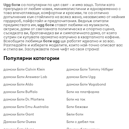
Ugg боти
са популярни по цял свят – и има защо. Топли като
прегръдка от любим човек, минималистични и едновременно с
това впечатляващи, комфортни и красиви, те са отлично
допълнение към стайлинга на всяка жена, независимо от нейния
гардероб, лайфстайл и предпочитания. Веднъж опитали
предимствата им,
ugg боти
стават любими на музиканти,
актриси, дами от световната политическа и спортна сцена,
съседката ви, братовчедка ви и симпатичната дама, от която
сутрин си купувате ароматно капучино в кварталното кафене.
Всеобщите любимци
боти
ugg
ще работят идеално и за вас.
Разгледайте и изберете моделите, които най-точно описват вас
и стила ви. Заслужавате поне чифт на своя страна!
Популярни категории
дамски Боти Calvin Klein
дамски Боти Tommy Hilfiger
дамски Боти Answear Lab
дамски Боти Ugg
дамски Боти Aldo
дамски Боти Vagabond
дамски Боти Buffalo
Боти на платформа
дамски Боти Dr. Martens
Боти на ток
дамски Боти Emu Australia
Боти бежови
дамски Боти Gant
Бели боти
Дамски Боти Guess
Боти с дебел ток