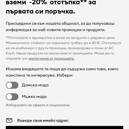
вземи
-20%
отстъпка** за
първата си поръчка.
Присъедини се към нашата общност, за да получаваш
информация за най-новите промоции и продукти.
**Отстъпката е еднократна и важи за продукти с редовна цена.
Минималната стойност на поръчката трябва да е 80 €. Отстъпката
не се комбинира с други промоции, промокодове и точки от AC
Клуб. Някои продукти са изключени от промоцията. Може да ги
откриете тук:
изключения от промоцията
.
Искаме входящата ти поща да съдържа само това, което
наистина те интересува. Избери:
Дамска мода
Мъжка мода
Избирането на оферта е опционално