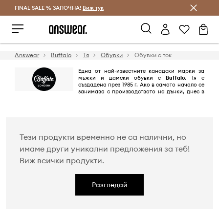
FINAL SALE % ЗАПОЧНА!
Спестявай с Answear Club
Виж тук
Answear
Buffalo
Тя
Обувки
Обувки с ток
Една от най-известните канадски марки за
мъжки и дамски обувки е
Buffalo
. Тя е
създадена през 1985 г. Ако в самото начало се
занимава с производството на дънки, днес в
продуктовата й гама присъства разнообразие от артикули и
аксесоари. Марката е предпочитана от световни звезди като Холи
Бери и Брад Пит.
Тези продукти временно не са налични, но
имаме други уникални предложения за теб!
Виж всички продукти.
Разгледай