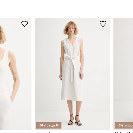
-5%* с код: FS
-5%* с код: