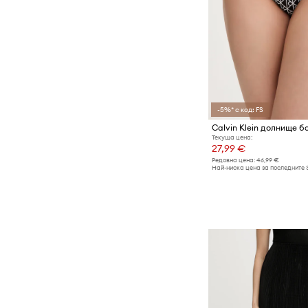
-5%* с код: FS
Calvin Klein долнище 
Текуща цена:
27,99 €
Редовна цена:
46,99 €
Най-ниска цена за последните 