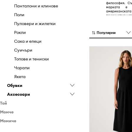
философия. Съ
Панталони и клинове
марката е 
американскат
Поли
провокатив
иновативни ди
Пуловери и жилетки
безграничнот
съвременния к
Рокли
Популярни
Сака и елеци
Суичъри
Топове и тениски
Чорапи
Якета
Обувки
Аксесоари
Апрески
Той
Балеринки
Бижута
Момче
Дрехи
Боти
Кейсове и калъфи
Момиче
Обувки
Обувки
Ботуши
Козметични чанти
Бански
Аксесоари
Обувки
Гумени ботуши
Колани
Дънки
Боти
Бебешки обувки