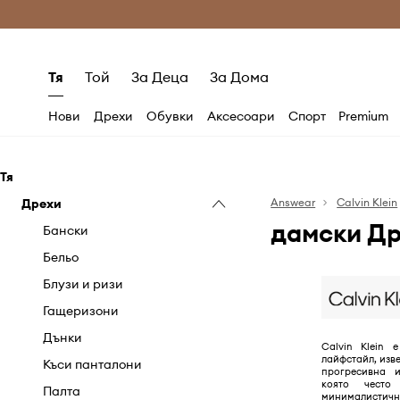
Само оригинални продукти
Безплатни доставка
Тя
Той
За Деца
За Дома
Нови
Дрехи
Обувки
Аксесоари
Спорт
Premium
Тя
Дрехи
Answear
Calvin Klein
дамски Др
Бански
Бельо
Блузи и ризи
Гащеризони
Дънки
Calvin Klein 
лайфстайл, изве
Къси панталони
прогресивна и
която често
Палта
минималист