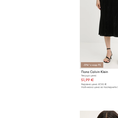
-5%* с код: FS
Пола Calvin Klein
Текуща цена:
51,99 €
Редовна цена:
87,90 €
Най-ниска цена за последните 