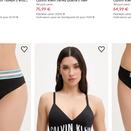
Calvin Klein топ дамски от памук с еластан
Calvin Klein лятна рокля с лен
Calvin Kl
Текуща цена:
Текуща цена:
75,99 €
64,99 €
Редовна цена:
129,90 €
Редовна цена
30 дни:
34,99 €
Най-ниска цена за последните 30 дни:
79,99 €
Най-ниска цен