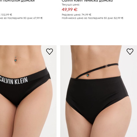
ein панталон дамски
Calvin Klein Тениска дамска
Текуща цена:
49,99 €
:
102,99 €
Редовна цена:
74,99 €
а за последните 30 дни:
67,99 €
Най-ниска цена за последните 30 дни:
52,99 €