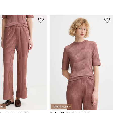
 FS
-5%* с код: FS