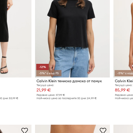
-12%
-5%* с код: FS
-5%* с код:
Calvin Klein тениска дамска от памук
Calvin Kl
Текуща цена:
Текуща цена:
21,99 €
85,99 €
Редовна цена:
37,99 €
Редовна цена
30 дни:
53,99 €
Най-ниска цена за последните 30 дни:
24,99 €
Най-ниска цен