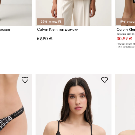
-25%* с код: FS
-5%* с код:
 рокля
Calvin Klein топ дамски
Calvin Kl
Текуща цена:
59,90 €
30,99 €
Редовна цена
Най-ниска цен