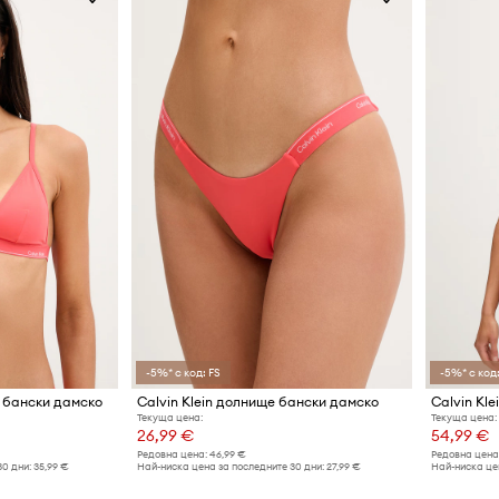
-5%* с код: FS
-5%* с код:
а бански дамско
Calvin Klein долнище бански дамско
Calvin Kle
Текуща цена:
Текуща цена:
26,99 €
54,99 €
Редовна цена:
46,99 €
Редовна цена
30 дни:
35,99 €
Най-ниска цена за последните 30 дни:
27,99 €
Най-ниска цен