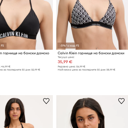
 FS
-5%* с код: FS
ein горнище на бански дамско
Calvin Klein горнище на бански дамски
Текуща цена:
35,99 €
:
46,99 €
Редовна цена:
56,99 €
а за последните 30 дни:
32,99 €
Най-ниска цена за последните 30 дни:
38,99 €