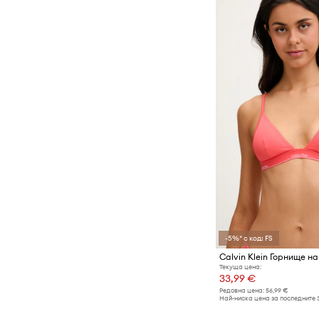
-5%* с код: FS
Calvin Klein Горнище н
Текуща цена:
33,99 €
Редовна цена:
56,99 €
Най-ниска цена за последните 