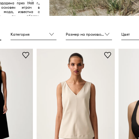
здадена през 1968 г.,
основен играч в
а мода, известна с
ните си образи,
зайни и фокус върху
о самоизразяване и
омфорт.
Категория
Размер на производителя
Цвят