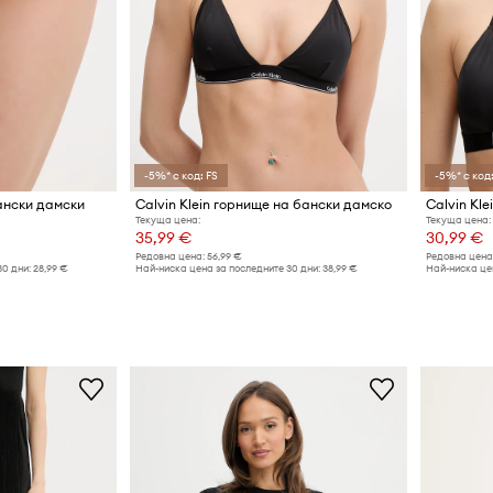
-5%* с код: FS
-5%* с код:
бански дамски
Calvin Klein горнище на бански дамско
Calvin Kl
Текуща цена:
Текуща цена:
35,99 €
30,99 €
Редовна цена:
56,99 €
Редовна цена
30 дни:
28,99 €
Най-ниска цена за последните 30 дни:
38,99 €
Най-ниска цен