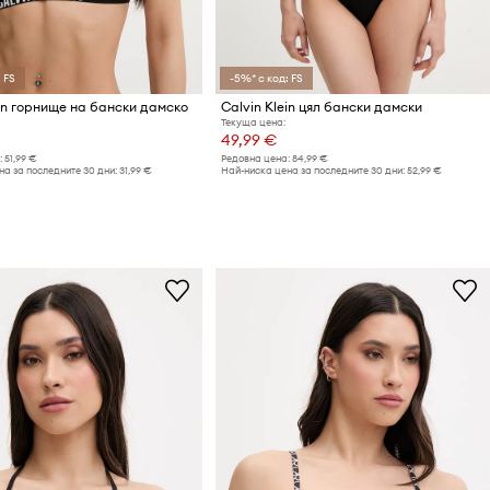
 FS
-5%* с код: FS
ein горнище на бански дамско
Calvin Klein цял бански дамски
Текуща цена:
49,99 €
:
51,99 €
Редовна цена:
84,99 €
а за последните 30 дни:
31,99 €
Най-ниска цена за последните 30 дни:
52,99 €