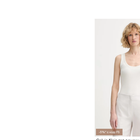
-5%* с код: FS