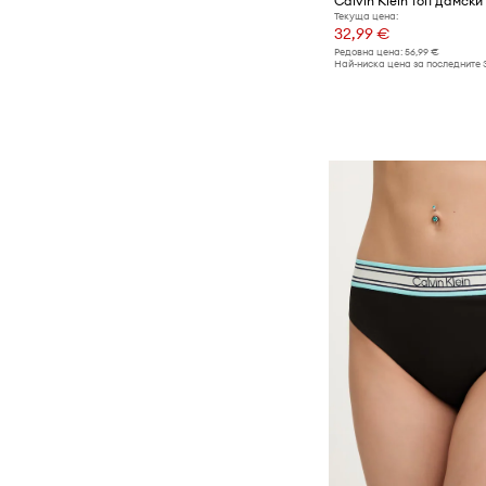
Текуща цена:
32,99 €
Редовна цена:
56,99 €
Най-ниска цена за последните 