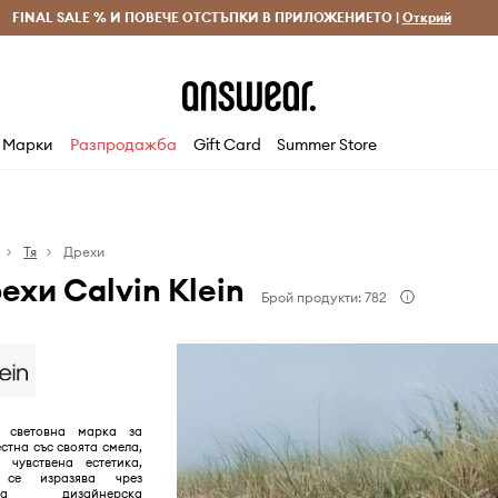
 и връщане за поръчки над 70 EUR
FINAL SALE % И ПОВЕЧЕ ОТСТЪПКИ В ПРИЛОЖЕНИЕТО |
Доставка 1-5 дни
Открий
Сп
Марки
Разпродажба
Gift Card
Summer Store
Тя
Дрехи
ехи Calvin Klein
Брой продукти: 782
е световна марка за
стна със своята смела,
 чувствена естетика,
 се изразява чрез
ична дизайнерска