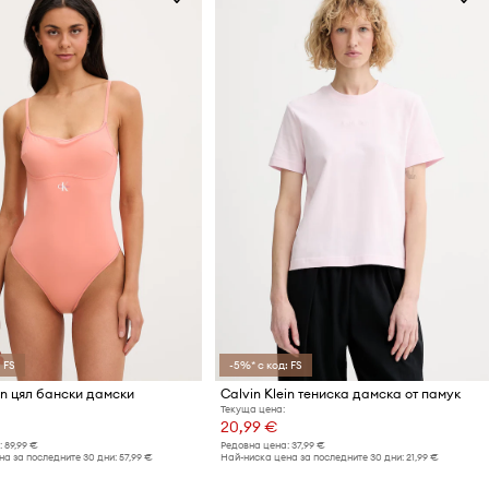
 FS
-5%* с код: FS
in цял бански дамски
Calvin Klein тениска дамска от памук
Текуща цена:
20,99 €
:
89,99 €
Редовна цена:
37,99 €
а за последните 30 дни:
57,99 €
Най-ниска цена за последните 30 дни:
21,99 €