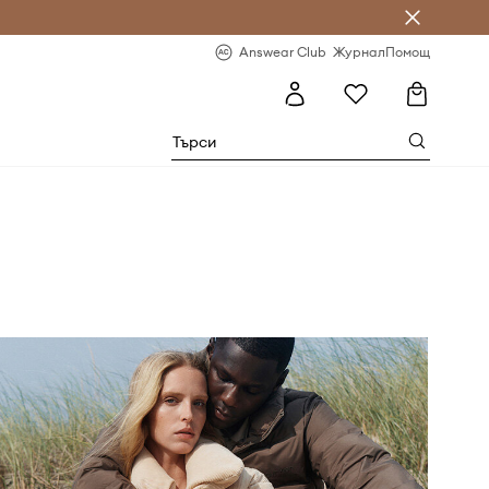
естявай с Answear Club
-20% за първа поръчка
Answear Club
Журнал
Помощ