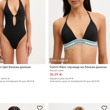
 FS
-5%* с код: FS
ein Цял бански дамски
Calvin Klein горнище на бански дамско
Текуща цена:
35,99 €
:
129,90 €
Редовна цена:
56,99 €
а за последните 30 дни:
89,99 €
Най-ниска цена за последните 30 дни:
38,99 €