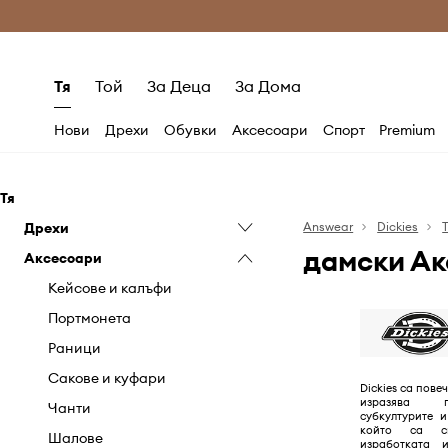
Само оригинални продукти
Безплатни доставка
Тя
Той
За Деца
За Дома
Нови
Дрехи
Обувки
Аксесоари
Спорт
Premium
Тя
Дрехи
Answear
Dickies
дамски Ак
Аксесоари
Блузи и ризи
Дънки
Кейсове и калъфи
Къси панталони
Портмонета
Панталони и клинове
Раници
Поли
Сакове и куфари
Dickies са пове
изразява п
Пуловери и жилетки
Чанти
субкултурите 
който са св
Рокли
Шалове
изработката 