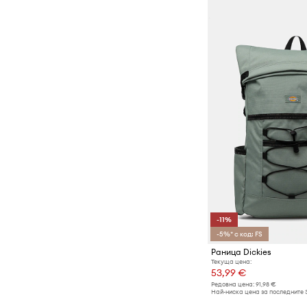
-11%
-5%* с код: FS
Раница Dickies
Текуща цена:
53,99 €
Редовна цена:
91,98 €
Най-ниска цена за последните 