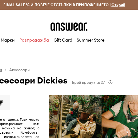
 и връщане за поръчки над 70 EUR
FINAL SALE % И ПОВЕЧЕ ОТСТЪПКИ В ПРИЛОЖЕНИЕТО |
Доставка 1-5 дни
Открий
Сп
Марки
Разпродажба
Gift Card
Summer Store
Тя
Аксесоари
сесоари Dickies
Брой продукти: 27
че от дрехи. Тaзи марка
ривързаност към
и начина на живот, с
ързани. Комфортът,
и издръжливостта са