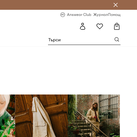
естявай с Answear Club
-20% за първа поръчка
Answear Club
Журнал
Помощ