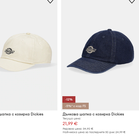
-12%
-5%* с код: FS
апка с козирка Dickies
Дънкова шапка с козирка Dickies
Текуща цена:
21,99 €
Редовна цена:
34,90 €
Най-ниска цена за последните 30 дни:
24,99 €