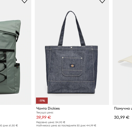
-11%
Чанта Dickies
Памучна ш
Текуща цена:
39,99 €
30,99 €
Редовна цена:
54,90 €
30 дни:
61,30 €
Най-ниска цена за последните 30 дни:
44,99 €