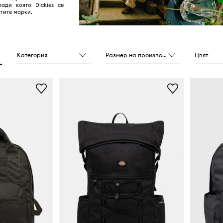
ради която Dickies се
гите марки.
Категория
Размер на производителя
Цвят