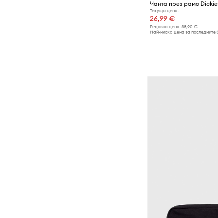
Чанта през рамо Dickie
Текуща цена:
26,99 €
Редовна цена:
38,90 €
Най-ниска цена за последните 