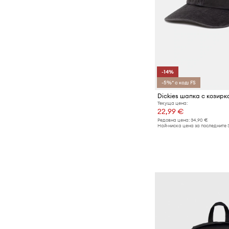
-14%
-5%* с код: FS
Dickies шапка с козирк
Текуща цена:
22,99 €
Редовна цена:
34,90 €
Най-ниска цена за последните 