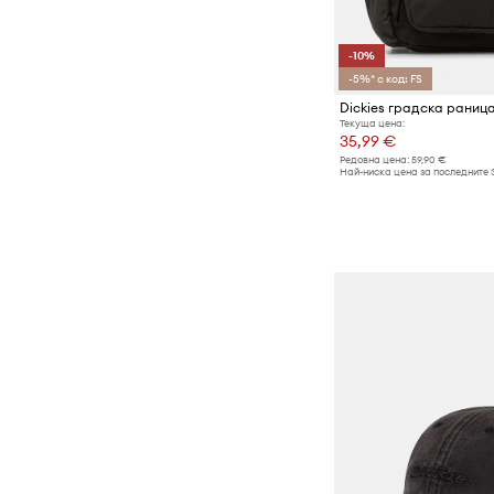
-10%
-5%* с код: FS
Dickies градска раниц
Текуща цена:
35,99 €
Редовна цена:
59,90 €
Най-ниска цена за последните 