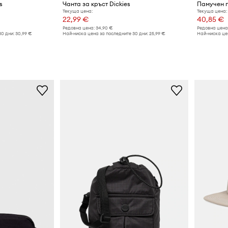
s
Чанта за кръст Dickies
Памучен п
Текуща цена:
Текуща цена:
22,99 €
40,85 €
Редовна цена:
34,90 €
Редовна цена
30 дни:
30,99 €
Най-ниска цена за последните 30 дни:
25,99 €
Най-ниска цен