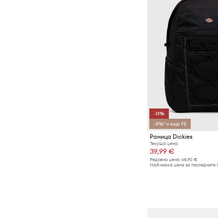
-11%
-5%* с код: FS
Раница Dickies
Текуща цена:
39,99 €
Редовна цена:
68,90 €
Най-ниска цена за последните 