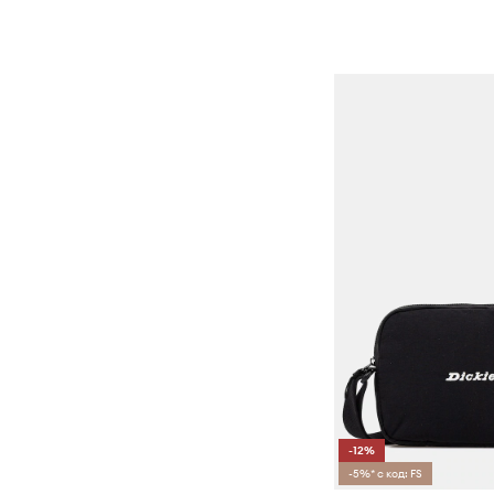
-12%
-5%* с код: FS