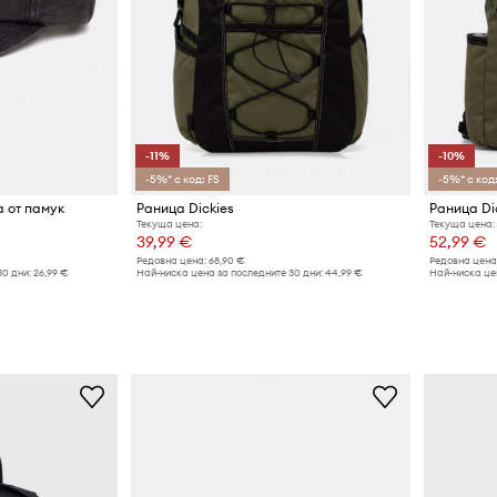
-11%
-10%
-5%* с код: FS
-5%* с код:
а от памук
Раница Dickies
Раница Di
Текуща цена:
Текуща цена:
39,99 €
52,99 €
Редовна цена:
68,90 €
Редовна цена
30 дни:
26,99 €
Най-ниска цена за последните 30 дни:
44,99 €
Най-ниска цен