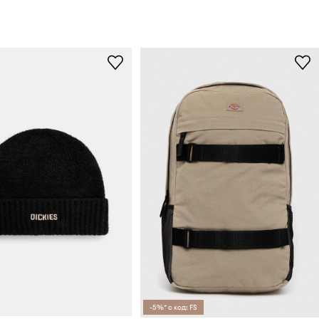
-5%* с код: FS