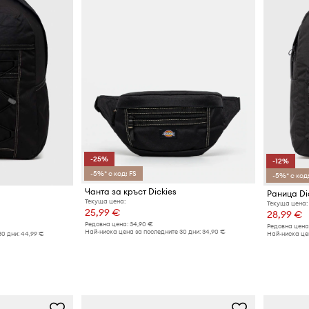
-25%
-12%
-5%* с код: FS
-5%* с код:
Чанта за кръст Dickies
Раница Di
Текуща цена:
Текуща цена:
25,99 €
28,99 €
Редовна цена:
34,90 €
Редовна цена
Най-ниска цена за последните 30 дни:
34,90 €
30 дни:
44,99 €
Най-ниска цен