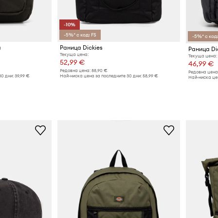
-10%
-5%* с код: FS
-5%* с код:
а
Раница Dickies
Раница Di
Текуща цена:
Текуща цена:
52,99 €
46,99 €
Редовна цена:
88,90 €
Редовна цена
30 дни:
39,99 €
Най-ниска цена за последните 30 дни:
58,99 €
Най-ниска цен