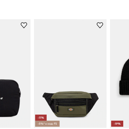
-11%
-5%* с код: FS
-19%