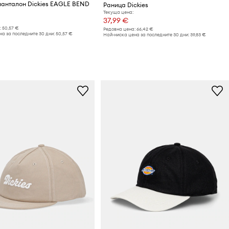
анталон Dickies EAGLE BEND
Раница Dickies
Текуща цена:
37,99 €
:
50,57 €
Редовна цена:
66,42 €
а за последните 30 дни:
50,57 €
Най-ниска цена за последните 30 дни:
39,83 €