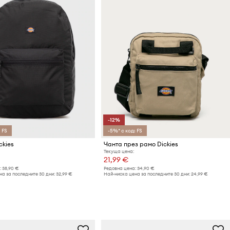
-12%
 FS
-5%* с код: FS
ckies
Чанта през рамо Dickies
Текуща цена:
21,99 €
:
38,90 €
Редовна цена:
34,90 €
а за последните 30 дни:
32,99 €
Най-ниска цена за последните 30 дни:
24,99 €