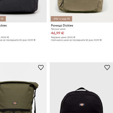
 FS
-5%* с код: FS
ckies
Раница Dickies
Текуща цена:
46,99 €
:
59,90 €
Редовна цена:
59,90 €
а за последните 30 дни:
49,99 €
Най-ниска цена за последните 30 дни:
49,99 €