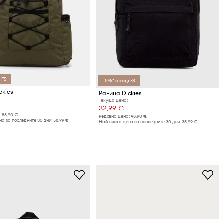
 FS
-5%* с код: FS
ckies
Раница Dickies
Текуща цена:
32,99 €
:
88,90 €
Редовна цена:
48,90 €
а за последните 30 дни:
58,99 €
Най-ниска цена за последните 30 дни:
35,99 €