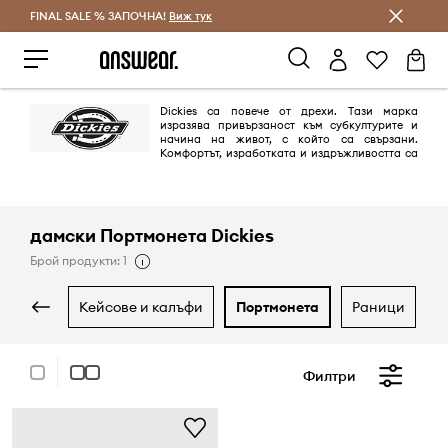
FINAL SALE % ЗАПОЧНА!
Спестявай с Answear Club
Виж тук
Dickies са повече от дрехи. Тaзи марка
изразява привързаност към субкултурите и
начина на живот, с който са свързани.
Комфортът, изработката и издръжливостта са
причината, поради която Dickies се отличава от другите марки.
дамски Портмонета Dickies
Брой продукти: 1
кейсове и калъфи
портмонета
раници
Филтри