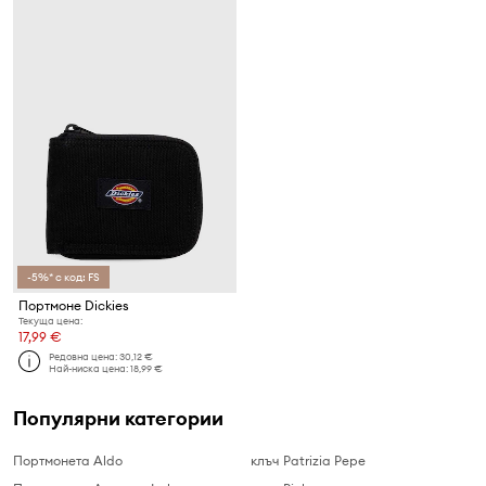
-5%* с код: FS
Портмоне Dickies
Текуща цена:
17,99 €
Редовна цена:
30,12 €
Най-ниска цена:
18,99 €
Популярни категории
Портмонета Aldo
клъч Patrizia Pepe