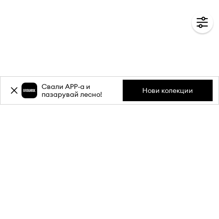
Свали APP-a и
Нови колекции
пазарувай лесно!
Абонирай се за бюлетина ни и