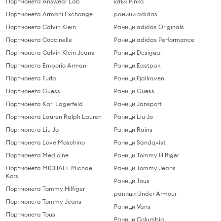
Портмонета Answear Lab
клъч Pinko
Портмонета Armani Exchange
раници adidas
Портмонета Calvin Klein
Раници adidas Originals
Портмонета Coccinelle
Раници adidas Performance
Портмонета Calvin Klein Jeans
Раници Desigual
Портмонета Emporio Armani
Раници Eastpak
Портмонета Furla
Раници Fjallraven
Портмонета Guess
Раници Guess
Портмонета Karl Lagerfeld
Раници Jansport
Портмонета Lauren Ralph Lauren
Раници Liu Jo
Портмонета Liu Jo
Раници Rains
Портмонета Love Moschino
Раници Sandqvist
Портмонета Medicine
Раници Tommy Hilfiger
Портмонета MICHAEL Michael
Раници Tommy Jeans
Kors
Раници Tous
Портмонета Tommy Hilfiger
раници Under Armour
Портмонета Tommy Jeans
Раници Vans
Портмонета Tous
Раници Columbia