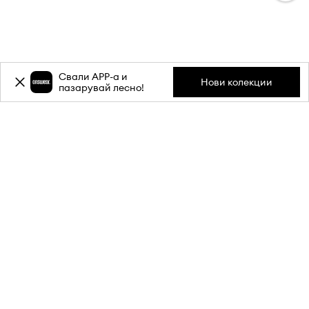
Свали APP-a и
Нови колекции
пазарувай лесно!
Абонирай се за бюлетина ни и
вземи
-20%
отстъпка** за
първата си поръчка.