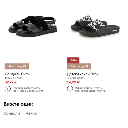
-50%
-5%* с код: FS
-5%* с код: FS
Сандали Dkny
Детски чехли Dkny
Текуща цена:
Текуща цена:
49,99 €
24,99 €
Редовна цена:
97,09 €
Редовна цена:
49,99 €
Най-ниска цена:
52,99 €
Най-ниска цена:
49,99 €
Вижте още:
Сандали
Чехли