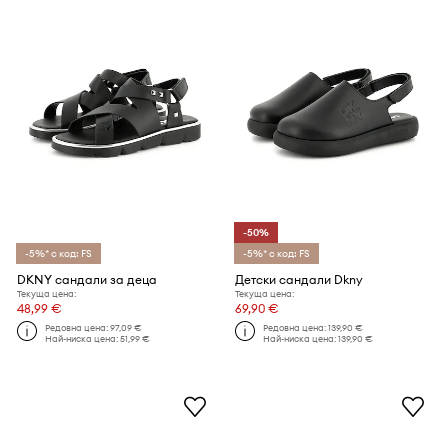
-50%
-5%* с код: FS
-5%* с код: FS
DKNY сандали за деца
Детски сандали Dkny
Текуща цена:
Текуща цена:
48,99 €
69,90 €
Редовна цена:
97,09 €
Редовна цена:
139,90 €
Най-ниска цена:
51,99 €
Най-ниска цена:
139,90 €