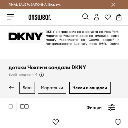
FINAL SALE % ЗАПОЧНА!
Спестявай с Answear Club
Виж тук
DKNY е отражение на енергията на New York.
Наричана “първата дама на американската
мода”, “кралицата на Седмо авеню” и
“американската Шанел”, през 1989г. Donna
Karan създава Donna Karan New York и DKNY. Марката изтъква вечния
и изразителен стил, подчертава градската енергия и модерния начин
на живот.
детски Чехли и сандали DKNY
Брой продукти: 4
боти
маратонки
чехли и сандали
Филтри