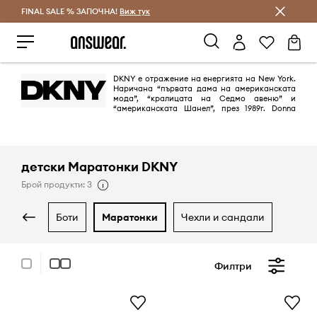
FINAL SALE % ЗАПОЧНА!
Спестявай с Answear Club
Виж тук
DKNY е отражение на енергията на New York.
Наричана “първата дама на американската
мода”, “кралицата на Седмо авеню” и
“американската Шанел”, през 1989г. Donna
Karan създава Donna Karan New York и DKNY. Марката изтъква вечния
и изразителен стил, подчертава градската енергия и модерния начин
на живот.
детски Маратонки DKNY
Брой продукти: 3
боти
маратонки
чехли и сандали
Филтри