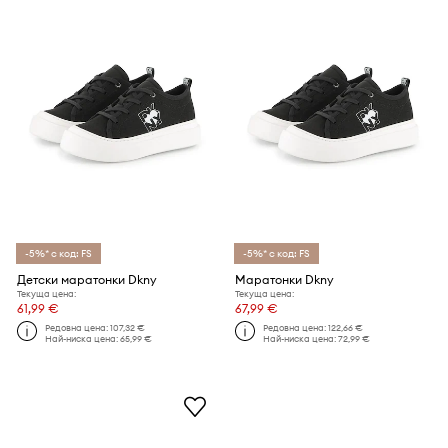
-5%* с код: FS
-5%* с код: FS
Детски маратонки Dkny
Маратонки Dkny
Текуща цена:
Текуща цена:
61,99 €
67,99 €
Редовна цена:
107,32 €
Редовна цена:
122,66 €
Най-ниска цена:
65,99 €
Най-ниска цена:
72,99 €