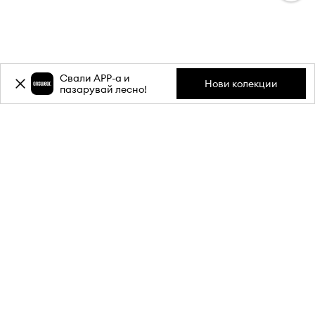
Свали APP-a и
Нови колекции
пазарувай лесно!
Абонирай се за бюлетина ни и
вземи
-20%
отстъпка** за
първата си поръчка.