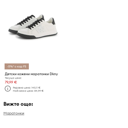
-5%* с код: FS
Детски кожени маратонки Dkny
Текуща цена:
79,99 €
Редовна цена:
143,11 €
Най-ниска цена:
84,99 €
Вижте още:
Маратонки