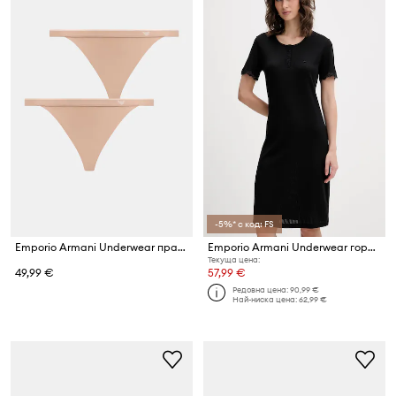
-5%* с код: FS
Emporio Armani Underwear прашки дамски от памук с еластан 2 броя
Emporio Armani Underwear горнище на пижама дамско с памук
Текуща цена:
49,99 €
57,99 €
Редовна цена:
90,99 €
Най-ниска цена:
62,99 €