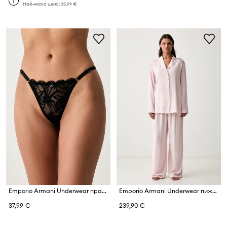
Най-ниска цена:
35,99 €
Emporio Armani Underwear прашки дамски от дантела
Emporio Armani Underwear пижама от две части дамска от вискоза
37,99 €
239,90 €