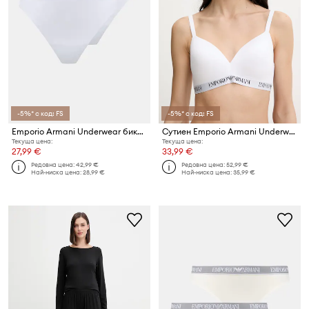
-5%* с код: FS
-5%* с код: FS
Emporio Armani Underwear бикини дамски с памук 2 броя
Сутиен Emporio Armani Underwear
Текуща цена:
Текуща цена:
27,99 €
33,99 €
Редовна цена:
42,99 €
Редовна цена:
52,99 €
Най-ниска цена:
28,99 €
Най-ниска цена:
35,99 €