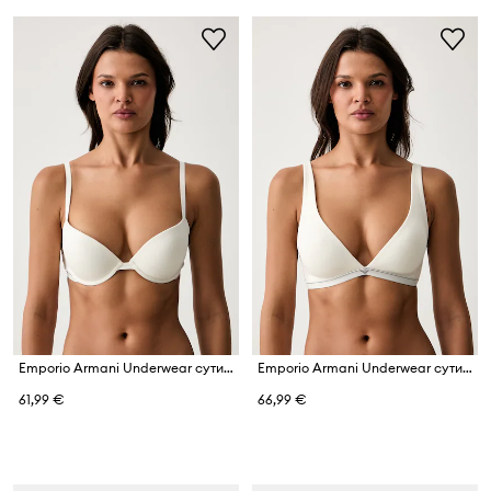
Emporio Armani Underwear сутиен от памук с еластан
Emporio Armani Underwear сутиен с дълбоко деколте от памук с еластан
61,99 €
66,99 €