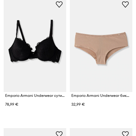
Emporio Armani Underwear сутиен
Emporio Armani Underwear бикини дамски от памук с еластан
78,99 €
32,99 €