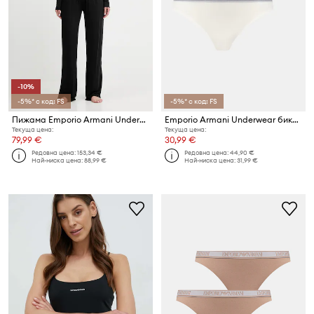
-10%
-5%* с код: FS
-5%* с код: FS
Пижама Emporio Armani Underwear
Emporio Armani Underwear бикини дамски 2 броя
Текуща цена:
Текуща цена:
79,99 €
30,99 €
Редовна цена:
153,34 €
Редовна цена:
44,90 €
Най-ниска цена:
88,99 €
Най-ниска цена:
31,99 €