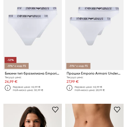
-12%
-5%* с код: FS
-5%* с код: FS
Бикини тип бразилиана Emporio Armani Underwear (2 броя)
Прашки Emporio Armani Underwear (2 броя)
Текуща цена:
Текуща цена:
26,99 €
27,99 €
Редовна цена:
42,99 €
Редовна цена:
42,99 €
Най-ниска цена:
30,99 €
Най-ниска цена:
28,99 €