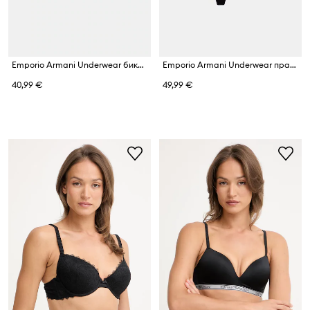
Emporio Armani Underwear бикини дамски от дантела
Emporio Armani Underwear прашки дамски от памук с еластан 2 броя
40,99 €
49,99 €