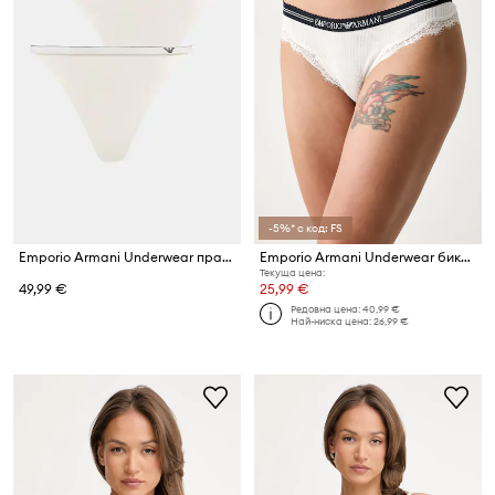
-5%* с код: FS
Emporio Armani Underwear прашки дамски от памук с еластан 2 броя
Emporio Armani Underwear бикини тип бразилиана дамски с памук
Текуща цена:
49,99 €
25,99 €
Редовна цена:
40,99 €
Най-ниска цена:
26,99 €