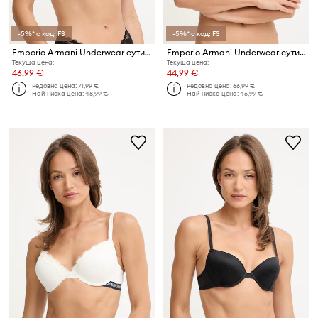
-5%* с код: FS
-5%* с код: FS
Emporio Armani Underwear сутиен от дантела
Emporio Armani Underwear сутиен
Текуща цена:
Текуща цена:
46,99 €
44,99 €
Редовна цена:
71,99 €
Редовна цена:
66,99 €
Най-ниска цена:
48,99 €
Най-ниска цена:
46,99 €