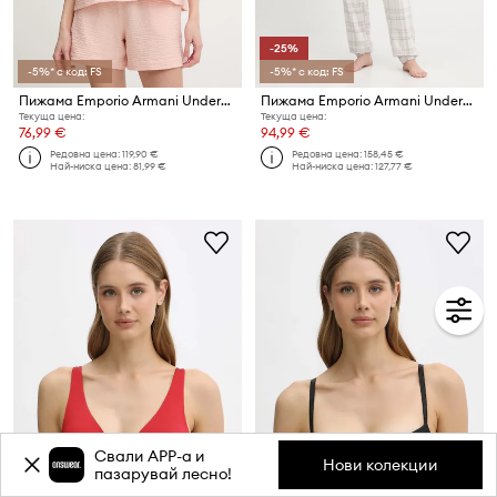
-25%
-5%* с код: FS
-5%* с код: FS
Пижама Emporio Armani Underwear
Пижама Emporio Armani Underwear
Текуща цена:
Текуща цена:
76,99 €
94,99 €
Редовна цена:
119,90 €
Редовна цена:
158,45 €
Най-ниска цена:
81,99 €
Най-ниска цена:
127,77 €
Свали APP-a и
Нови колекции
пазарувай лесно!