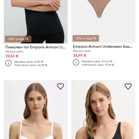
-5%* с код: FS
-5%* с код: FS
Emporio Armani Underwear бикини дамски 2 броя
Пижамен топ Emporio Armani Underwear
Текуща цена:
Текуща цена:
34,99 €
39,83 €
Редовна цена:
54,90 €
Редовна цена:
51,59 €
Най-ниска цена:
37,99 €
Най-ниска цена:
42,39 €