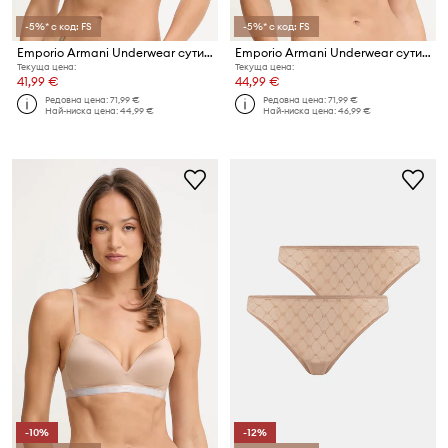
-5%* с код: FS
-5%* с код: FS
Emporio Armani Underwear сутиен
Emporio Armani Underwear сутиен
Текуща цена:
Текуща цена:
41,99 €
44,99 €
Редовна цена:
71,99 €
Редовна цена:
71,99 €
Най-ниска цена:
44,99 €
Най-ниска цена:
46,99 €
-10%
-12%