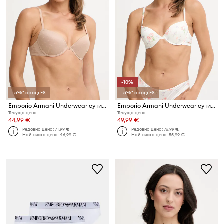
-10%
-5%* с код: FS
-5%* с код: FS
Emporio Armani Underwear сутиен
Emporio Armani Underwear сутиен
Текуща цена:
Текуща цена:
44,99 €
49,99 €
Редовна цена:
71,99 €
Редовна цена:
76,99 €
Най-ниска цена:
46,99 €
Най-ниска цена:
55,99 €