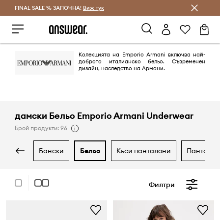
FINAL SALE % ЗАПОЧНА!
Спестявай с Answear Club
Виж тук
Колекцията на Emporio Armani включва най-
доброто италианско бельо. Съвременен
дизайн, наследство на Армани.
дамски Бельо Emporio Armani Underwear
Брой продукти: 96
бански
бельо
къси панталони
пантало
Филтри