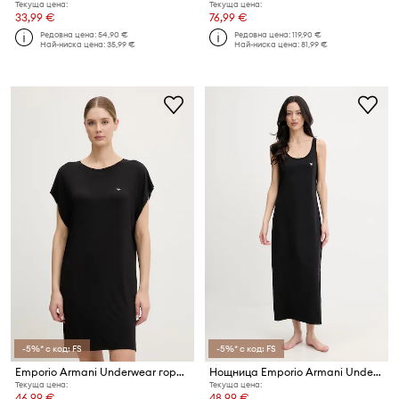
Текуща цена:
Текуща цена:
33,99 €
76,99 €
Редовна цена:
54,90 €
Редовна цена:
119,90 €
Най-ниска цена:
35,99 €
Най-ниска цена:
81,99 €
-5%* с код: FS
-5%* с код: FS
Emporio Armani Underwear горнище на пижама дамско от вискоза
Нощница Emporio Armani Underwear
Текуща цена:
Текуща цена:
46,99 €
48,99 €