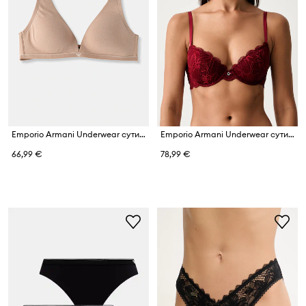
Emporio Armani Underwear сутиен с дълбоко деколте от памук с еластан
Emporio Armani Underwear сутиен
66,99 €
78,99 €