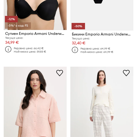
-12%
-5%* с код: FS
-50%
Сутиен Emporio Armani Underwear
Бикини Emporio Armani Underwear
Текуща цена:
Текуща цена:
34,99 €
32,40 €
Редовна цена:
66,42 €
Редовна цена:
64,99 €
Най-ниска цена:
39,83 €
Най-ниска цена:
64,99 €