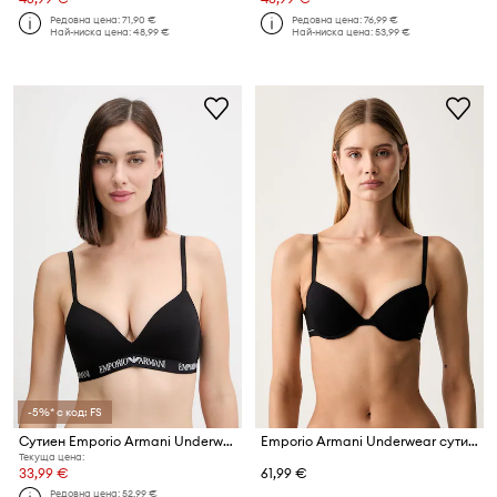
Редовна цена:
71,90 €
Редовна цена:
76,99 €
Най-ниска цена:
48,99 €
Най-ниска цена:
53,99 €
-5%* с код: FS
Сутиен Emporio Armani Underwear
Emporio Armani Underwear сутиен от памук с еластан
Текуща цена:
33,99 €
61,99 €
Редовна цена:
52,99 €