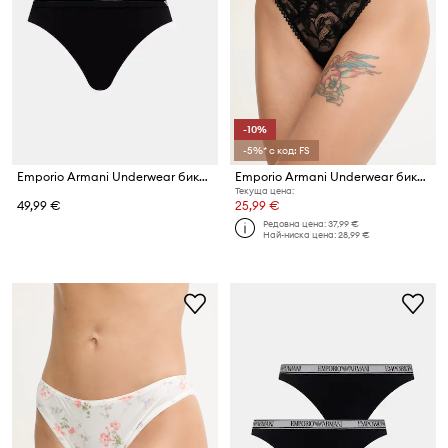
-10%
-5%* с код: FS
Emporio Armani Underwear бикини дамски с памук 2 броя
Emporio Armani Underwear бикини тип бразилиана дамски
Текуща цена:
49,99 €
25,99 €
Редовна цена:
37,99 €
Най-ниска цена:
28,99 €