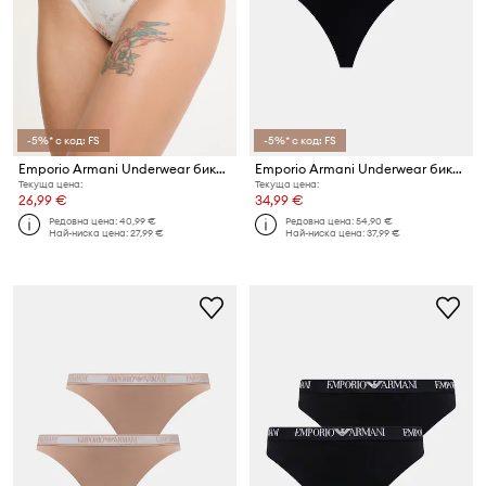
-5%* с код: FS
-5%* с код: FS
Emporio Armani Underwear бикини дамски
Emporio Armani Underwear бикини дамски 2 броя
Текуща цена:
Текуща цена:
26,99 €
34,99 €
Редовна цена:
40,99 €
Редовна цена:
54,90 €
Най-ниска цена:
27,99 €
Най-ниска цена:
37,99 €