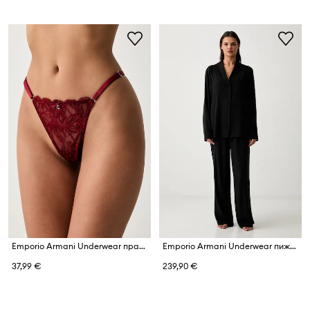
Emporio Armani Underwear прашки дамски от дантела
Emporio Armani Underwear пижама от две части дамска от вискоза
37,99 €
239,90 €