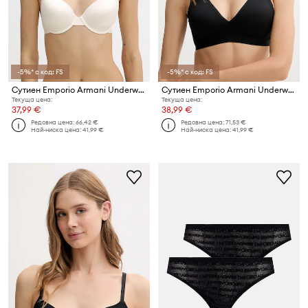
-5%* с код: FS
-5%* с код: FS
Сутиен Emporio Armani Underwear
Сутиен Emporio Armani Underwear
Текуща цена:
Текуща цена:
37,99 €
38,99 €
Редовна цена:
66,42 €
Редовна цена:
71,53 €
Най-ниска цена:
41,99 €
Най-ниска цена:
41,99 €