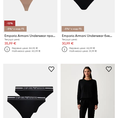
-12%
-5%* с код: FS
-5%* с код: FS
Emporio Armani Underwear прашки дамски 2 броя
Emporio Armani Underwear бикини дамски с памук 2 броя
Текуща цена:
Текуща цена:
35,99 €
30,99 €
Редовна цена:
54,90 €
Редовна цена:
42,99 €
Най-ниска цена:
40,99 €
Най-ниска цена:
31,99 €