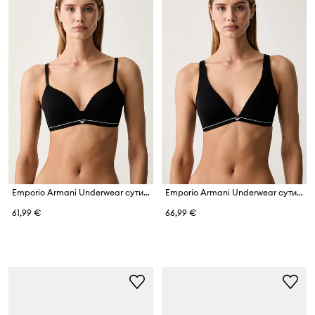
Emporio Armani Underwear сутиен
Emporio Armani Underwear сутиен с дълбоко деколте от памук с еластан
61,99 €
66,99 €