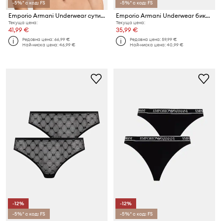
-5%* с код: FS
-5%* с код: FS
Emporio Armani Underwear сутиен
Emporio Armani Underwear бикини 2 броя
Текуща цена:
Текуща цена:
41,99 €
35,99 €
Редовна цена:
66,99 €
Редовна цена:
59,99 €
Най-ниска цена:
46,99 €
Най-ниска цена:
40,99 €
-12%
-12%
-5%* с код: FS
-5%* с код: FS