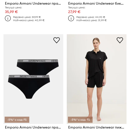
Emporio Armani Underwear прашки дамски 2 броя
Emporio Armani Underwear бикини дамски 2 броя
Текуща цена:
Текуща цена:
35,99 €
27,99 €
Редовна цена:
59,99 €
Редовна цена:
44,90 €
Най-ниска цена:
40,99 €
Най-ниска цена:
31,99 €
-5%* с код: FS
-5%* с код: FS
Emporio Armani Underwear прашки дамски 2 броя
Emporio Armani Underwear пижама дамска с вискоза