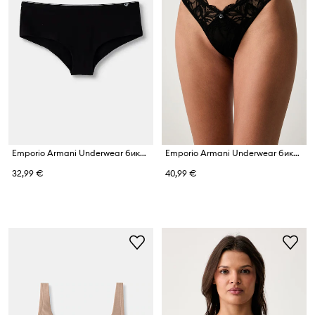
Emporio Armani Underwear бикини дамски от памук с еластан
Emporio Armani Underwear бикини дамски от дантела
32,99 €
40,99 €