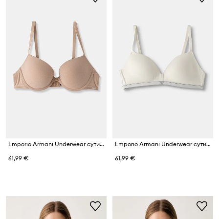
Emporio Armani Underwear сутиен от памук с еластан
Emporio Armani Underwear сутиен
61,99 €
61,99 €