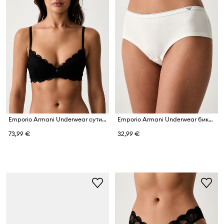
Emporio Armani Underwear сутиен от дантела
Emporio Armani Underwear бикини дамски от памук с еластан
73,99 €
32,99 €