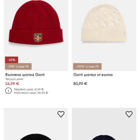
-12%
-5%* с код: FS
-25%* с код: FS
Вълнена шапка Gant
Gant шапка от вълна
Текуща цена:
26,99 €
80,99 €
Редовна цена:
61,99 €
Най-ниска цена:
30,90 €