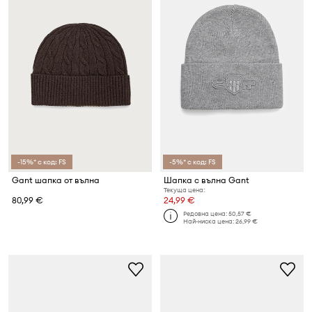
-15%* с код: FS
-5%* с код: FS
Gant шапка от вълна
Шапка с вълна Gant
Текуща цена:
80,99 €
24,99 €
Редовна цена:
50,57 €
Най-ниска цена:
26,99 €