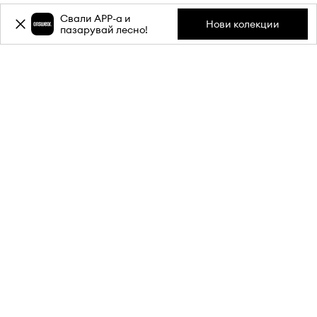
Свали APP-a и
Нови колекции
пазарувай лесно!
Абонирай се за бюлетина ни и
вземи
-20%
отстъпка** за
първата си поръчка.
Присъедини се към нашата общност, за да получаваш
информация за най-новите промоции и продукти.
**Отстъпката е еднократна и важи за продукти с редовна цена.