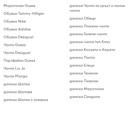
Маратонки Guess
дамски Чанти за кръст и малки
чанти
Обувки Tommy Hilfiger
дамски Обеци
Обувки Nike
дамски Плажни чанти
Обувки Adidas
дамски Големи чанти
Обувки Desigual
дамски чанти тип Клъч
Чанти Guess
дамски Каскети и барети
Чанти Desigual
дамски Палта
Портфейли Guess
дамски Елеци
Чанти Liu Jo
дамски Тениски
Чанти Mango
дамски Пижами
дамски Шапки
дамски Маратонки
дамски Шалове
дамски Сандали
дамски Шапки с козирка