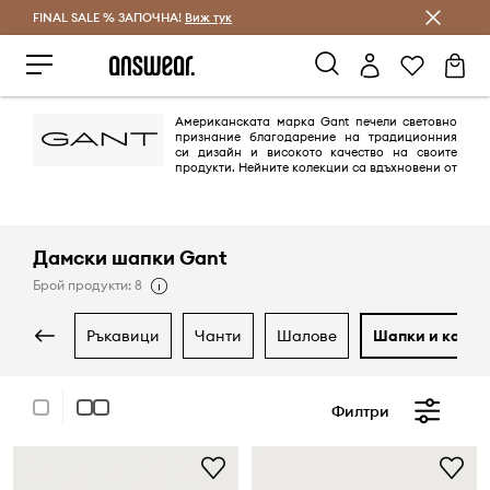
FINAL SALE % ЗАПОЧНА!
Спестявай с Answear Club
Виж тук
Американската марка Gant печели световно
признание благодарение на традиционния
си дизайн и високото качество на своите
продукти. Нейните колекции са вдъхновени от
класическия американски градски облик с нотка на по-скромната
европейска елегантност. Всеки, който се интересува от мода,
определено има поне един продукт на Gant в гардероба си.
Дамски шапки Gant
Брой продукти: 8
ръкавици
чанти
шалове
шапки и капел
Филтри