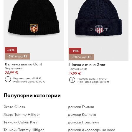
-12%
-14%
-5%* с код: FS
-5%* с код: FS
Вълнена шапка Gant
Шапка с вълна Gant
Текуща цена:
Текуща цена:
26,99 €
19,99 €
Редовна цена:
61,99 €
Редовна цена:
46,90 €
Най-ниска цена:
30,90 €
Най-ниска цена:
23,45 €
Популярни категории
Якета Guess
дамски Гривни
Якета Tommy Hilfiger
дамски Колиета
Тениски Calvin Klein
дамски Пръстени
Тениски Tommy Hilfiger
дамски Аксесоари за коса