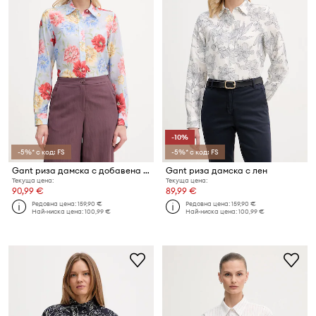
-10%
-5%* с код: FS
-5%* с код: FS
Gant риза дамска с добавена коприна
Gant риза дамска с лен
Текуща цена:
Текуща цена:
90,99 €
89,99 €
Редовна цена:
159,90 €
Редовна цена:
159,90 €
Най-ниска цена:
100,99 €
Най-ниска цена:
100,99 €