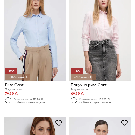
-10%
-11%
-5%* с код: FS
-5%* с код: FS
Риза Gant
Памучна риза Gant
Текуща цена:
Текуща цена:
79,99 €
69,99 €
Редовна цена:
119,90 €
Редовна цена:
109,90 €
Най-ниска цена:
88,99 €
Най-ниска цена:
78,99 €