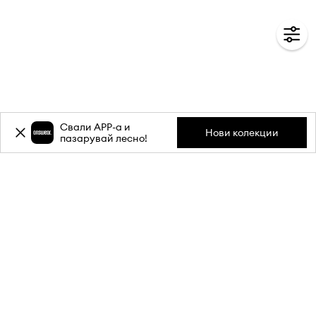
Свали APP-a и
Нови колекции
пазарувай лесно!
Абонирай се за бюлетина ни и