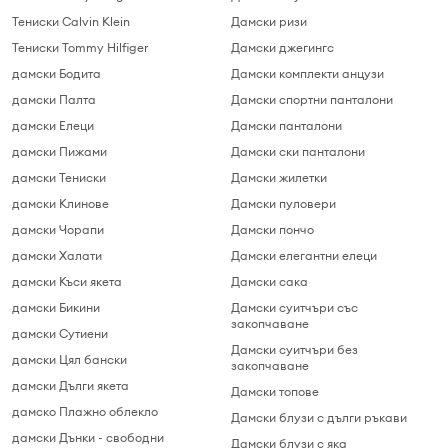
Тениски Calvin Klein
Дамски ризи
Тениски Tommy Hilfiger
Дамски джегингс
дамски Бодита
Дамски комплекти анцузи
дамски Палта
Дамски спортни панталони
дамски Елеци
Дамски панталони
дамски Пижами
Дамски ски панталони
дамски Тениски
Дамски жилетки
дамски Клинове
Дамски пуловери
дамски Чорапи
Дамски пончо
дамски Халати
Дамски елегантни елеци
дамски Къси якета
Дамски сака
дамски Бикини
Дамски суитчъри cъс
закопчаване
дамски Сутиени
Дамски суитчъри без
дамски Цял бански
закопчаване
дамски Дълги якета
Дамски топове
дамскo Плажно облекло
Дамски блузи с дълги ръкави
дамски Дънки - свободни
Дамски блузи c яка