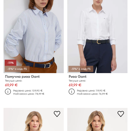
-11%
-5%* с код: FS
-5%* с код: FS
Памучна риза Gant
Риза Gant
Текуща цена:
Текуща цена:
69,99 €
69,99 €
Редовна цена:
109,90 €
Редовна цена:
119,90 €
Най-ниска цена:
78,99 €
Най-ниска цена:
76,99 €