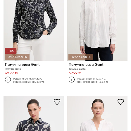
-11%
-5%* с код: FS
-5%* с код: FS
Памучна риза Gant
Памучна риза Gant
Текуща цена:
Текуща цена:
69,99 €
69,99 €
Редовна цена:
107,32 €
Редовна цена:
127,77 €
Най-ниска цена:
78,99 €
Най-ниска цена:
76,64 €