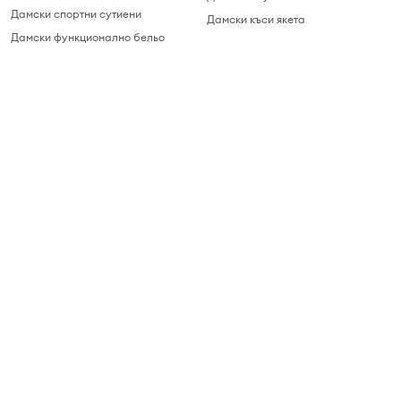
Дамски спортни сутиени
Дамски къси якета
Дамски функционално бельо