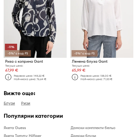
-11%
-5%* с код: FS
-5%* с код: FS
Риза с коприна Gant
Ленена блуза Gant
Текуща цена:
Текуща цена:
67,99 €
65,99 €
Редовна цена:
148,22 €
Редовна цена:
138,00 €
Най-ниска цена:
76,64 €
Най-ниска цена:
71,53 €
Вижте още:
Блузи
Ризи
Популярни категории
Якета Guess
Дамски комплекти бельо
Якета Tommy Hilfiger
Дамски блузи