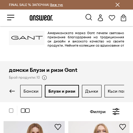
FINAL SALE % ЗАПОЧНА!
Спестявай с Answear Club
Виж тук
Американската марка Gant печели световно
признание благодарение на традиционния
си дизайн и високото качество на своите
продукти. Нейните колекции са вдъхновени от
класическия американски градски облик с нотка на по-скромната
европейска елегантност. Всеки, който се интересува от мода,
определено има поне един продукт на Gant в гардероба си.
дамски Блузи и ризи Gant
Брой продукти: 10
бански
блузи и ризи
дънки
къси панта
Филтри