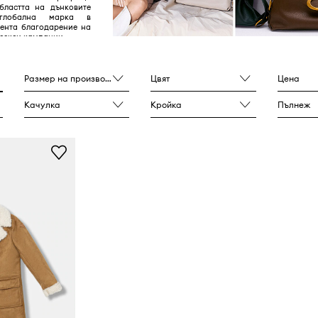
бластта на дънковите
глобална марка в
мента благодарение на
секси кампании.
Размер на производителя
Цвят
Цена
Качулка
Кройка
Пълнеж