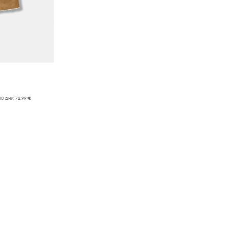
30 дни:
72,99 €