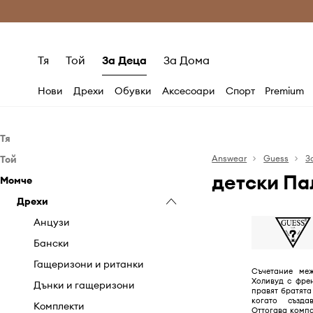
Само оригинални продукти
Безплатни доставка
Тя
Той
За Деца
За Дома
Нови
Дрехи
Обувки
Аксесоари
Спорт
Premium
Тя
Той
Дрехи
Answear
Guess
З
детски Па
Момче
Обувки
Дрехи
Бански
Аксесоари
Обувки
Дрехи
Бельо
Апрески
Бански
Аксесоари
Блузи и ризи
Балеринки
Аксесоари за плуване
Бельо
Боти
Анцузи
Гащеризони
Боти
Бижута
Дънки
Еспадрили
Бижута
Бански
Дънки
Ботуши
Кейсове и калъфи
Къси панталони
Маратонки
Кейсове и калъфи
Гащеризони и ританки
Съчетание ме
Холивуд с фре
Къси панталони
Еспадрили
Козметични чанти
Палта
Половинки обувки и мокасини
Козметични чанти
Дънки и гащеризони
правят братята 
когато създа
Палта
Кецове
Колани
Панталони
Чехли и сандали
Колани
Комплекти
Оттогава комп