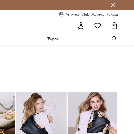
естявай с Answear Club
-20% за първа поръчка
Answear Club
Журнал
Помощ