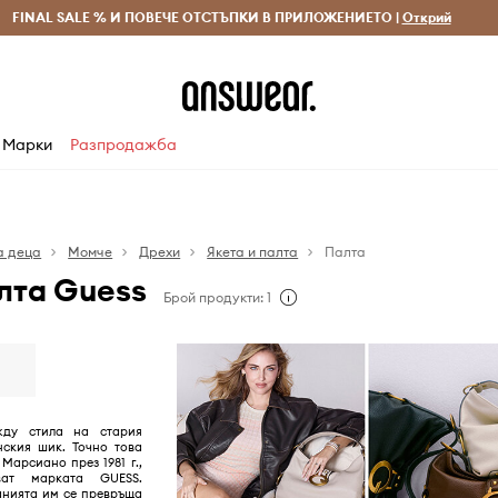
 и връщане за поръчки над 70 EUR
FINAL SALE % И ПОВЕЧЕ ОТСТЪПКИ В ПРИЛОЖЕНИЕТО |
Доставка 1-5 дни
Открий
Сп
Марки
Разпродажба
а деца
Момче
Дрехи
Якета и палта
Палта
лта Guess
Брой продукти: 1
жду стила на стария
нския шик. Точно това
Марсиано през 1981 г.,
ват марката GUESS.
анията им се превръща