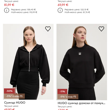
Текуща цена:
Текуща цена:
81,99 €
69,99 €
Редовна цена:
158,45 €
Редовна цена:
122,15 €
Най-ниска цена:
93,99 €
Най-ниска цена:
81,76 €
-50%
-11%
-5%* с код: FS
-5%* с код: FS
Суичър HUGO
HUGO суичър дамски от памук Daxandria
Текуща цена:
Текуща цена:
69,90 €