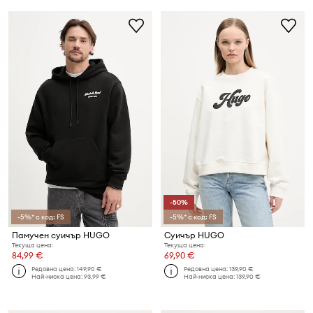
-50%
-5%* с код: FS
-5%* с код: FS
Памучен суичър HUGO
Суичър HUGO
Текуща цена:
Текуща цена:
84,99 €
69,90 €
Редовна цена:
149,90 €
Редовна цена:
139,90 €
Най-ниска цена:
93,99 €
Най-ниска цена:
139,90 €