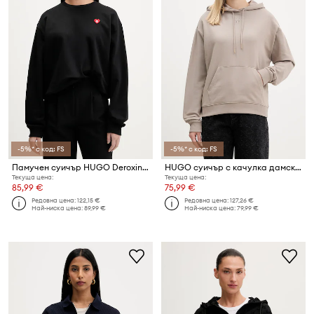
-5%* с код: FS
-5%* с код: FS
Памучен суичър HUGO Deroxina_7
HUGO суичър с качулка дамски от памук Delfinia
Текуща цена:
Текуща цена:
85,99 €
75,99 €
Редовна цена:
122,15 €
Редовна цена:
127,26 €
Най-ниска цена:
89,99 €
Най-ниска цена:
79,99 €