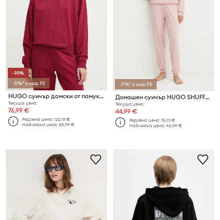
-10%
-5%* с код: FS
-5%* с код: FS
HUGO суичър дамски от памук Daxandria
Домашен суичър HUGO SHUFFLE_HOODIE
Текуща цена:
Текуща цена:
76,99 €
44,99 €
Редовна цена:
122,15 €
Редовна цена:
76,13 €
Най-ниска цена:
85,99 €
Най-ниска цена:
46,99 €