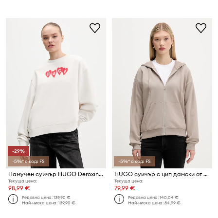
-29%
-5%* с код: FS
-5%* с код: FS
Памучен суичър HUGO Deroxina_8
HUGO суичър с цип дамски от памук Dalfine
Текуща цена:
Текуща цена:
98,99 €
79,99 €
Редовна цена:
139,90 €
Редовна цена:
140,04 €
Най-ниска цена:
139,90 €
Най-ниска цена:
84,99 €