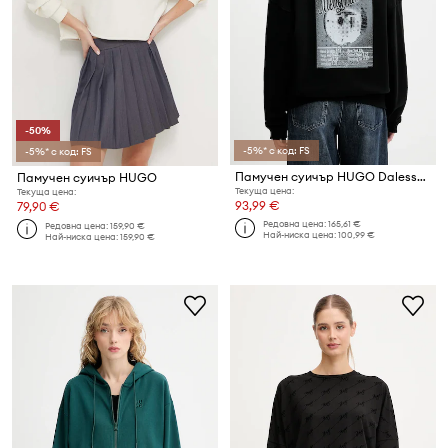
-50%
-5%* с код: FS
-5%* с код: FS
Памучен суичър HUGO Dalessandra
Памучен суичър HUGO
Текуща цена:
Текуща цена:
93,99 €
79,90 €
Редовна цена:
165,61 €
Редовна цена:
159,90 €
Най-ниска цена:
100,99 €
Най-ниска цена:
159,90 €