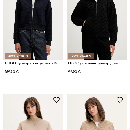
-25%* с код: FS
-25%* с код: FS
HUGO суичър с цип дамски Dadrid
HUGO домашен суичър дамски с памук FLOKKY_JACKET
169,90 €
99,90 €