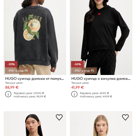
-10%
-16%
-5%* с код: FS
-5%* с код: FS
HUGO суичър дамски от памук Classic crew_8
HUGO суичър с качулка дамски с памук SIGNATURE_HOODIE
Текуща цена:
Текуща цена:
88,99 €
41,99 €
Редовна цена:
149,90 €
Редовна цена:
69,90 €
Най-ниска цена:
98,99 €
Най-ниска цена:
49,99 €