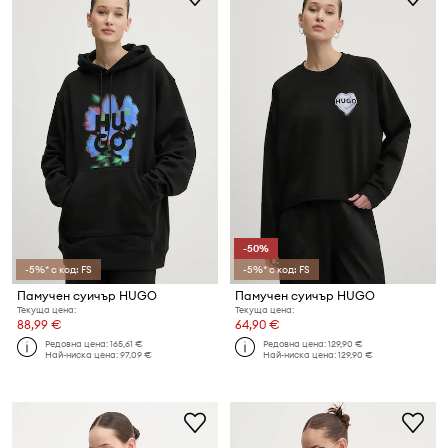
-50%
-5%* с код: FS
-5%* с код: FS
Памучен суичър HUGO
Памучен суичър HUGO
Текуща цена:
Текуща цена:
88,99 €
64,90 €
Редовна цена:
165,61 €
Редовна цена:
129,90 €
Най-ниска цена:
97,09 €
Най-ниска цена:
129,90 €