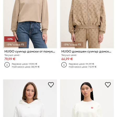
-10%
-5%* с код: FS
-5%* с код: FS
HUGO суичър дамски от памук Daxandria
HUGO домашен суичър дамски с памук TERRYMONOGRAM_JACKET
Текуща цена:
Текуща цена:
79,99 €
66,99 €
Редовна цена:
119,90 €
Редовна цена:
94,99 €
Най-ниска цена:
88,99 €
Най-ниска цена:
73,99 €