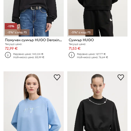
-13%
-5%* с код: FS
-5%* с код: FS
Памучен суичър HUGO Deroxina_6
Суичър HUGO
Текуща цена:
Текуща цена:
72,99 €
71,53 €
Редовна цена:
140,04 €
Редовна цена:
127,77 €
Най-ниска цена:
83,99 €
Най-ниска цена:
76,64 €