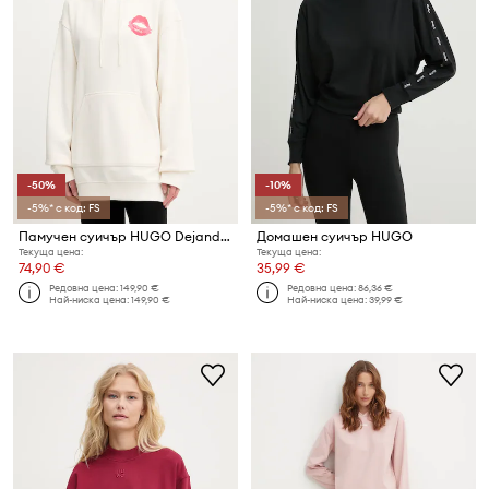
-50%
-10%
-5%* с код: FS
-5%* с код: FS
Памучен суичър HUGO Dejandra_2
Домашен суичър HUGO
Текуща цена:
Текуща цена:
74,90 €
35,99 €
Редовна цена:
149,90 €
Редовна цена:
86,36 €
Най-ниска цена:
149,90 €
Най-ниска цена:
39,99 €