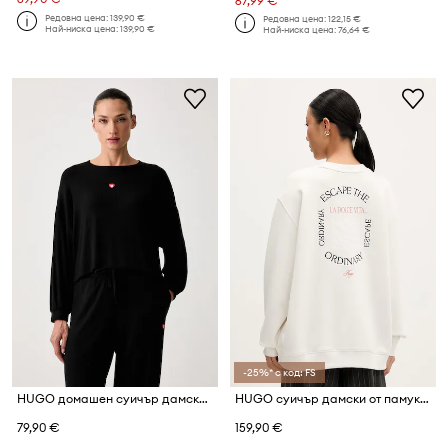
67,99 €
Редовна цена:
139,90 €
Редовна цена:
122,15 €
Най-ниска цена:
139,90 €
Най-ниска цена:
76,64 €
-25%* с код: FS
HUGO домашен суичър дамски с модал HUGO HEART TOP
HUGO суичър дамски от памук Classic Crew_9
79,90 €
159,90 €