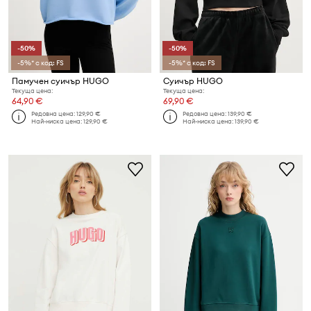
-50%
-50%
-5%* с код: FS
-5%* с код: FS
Памучен суичър HUGO
Суичър HUGO
Текуща цена:
Текуща цена:
64,90 €
69,90 €
Редовна цена:
129,90 €
Редовна цена:
139,90 €
Най-ниска цена:
129,90 €
Най-ниска цена:
139,90 €