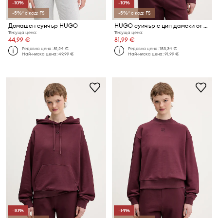
-10%
-10%
-5%* с код: FS
-5%* с код: FS
Домашен суичър HUGO
HUGO суичър с цип дамски от памук Dalfine
Текуща цена:
Текуща цена:
44,99 €
81,99 €
Редовна цена:
81,24 €
Редовна цена:
153,34 €
Най-ниска цена:
49,99 €
Най-ниска цена:
91,99 €
-10%
-14%