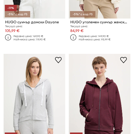
-11%
-5%* с код: FS
-5%* с код: FS
HUGO суичър дамски Dayane
HUGO уголемен суичър женски памучен Deroxina_9
Текуща цена:
Текуща цена:
105,99 €
84,99 €
Редовна цена:
169,90 €
Редовна цена:
149,90 €
Най-ниска цена:
119,90 €
Най-ниска цена:
93,99 €