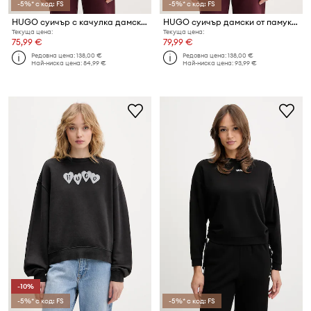
-5%* с код: FS
-5%* с код: FS
HUGO суичър с качулка дамски от памук Delfinia
HUGO суичър дамски от памук Daxandria
Текуща цена:
Текуща цена:
75,99 €
79,99 €
Редовна цена:
138,00 €
Редовна цена:
138,00 €
Най-ниска цена:
84,99 €
Най-ниска цена:
93,99 €
-10%
-5%* с код: FS
-5%* с код: FS