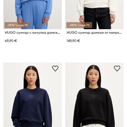
-25%* с код: FS
-25%* с код: FS
HUGO суичър с качулка дамски с памук SIGNATURE_HOODIE
HUGO суичър дамски от памук Daxandria_1
69,90 €
149,90 €