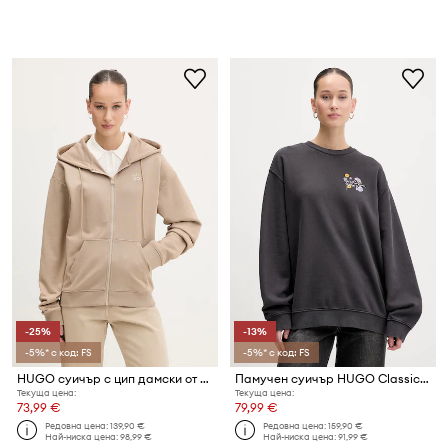
-25%
-13%
-5%* с код: FS
-5%* с код: FS
HUGO суичър с цип дамски от памук Dalfine
Памучен суичър HUGO Classic crew_7
Текуща цена:
Текуща цена:
73,99 €
79,99 €
Редовна цена:
139,90 €
Редовна цена:
159,90 €
Най-ниска цена:
98,99 €
Най-ниска цена:
91,99 €