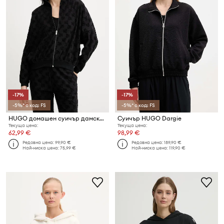
-17%
-17%
-5%* с код: FS
-5%* с код: FS
HUGO домашен суичър дамски с памук TERRYMONOGRAM_JACKET
Суичър HUGO Dargie
Текуща цена:
Текуща цена:
62,99 €
98,99 €
Редовна цена:
99,90 €
Редовна цена:
189,90 €
Най-ниска цена:
75,99 €
Най-ниска цена:
119,90 €