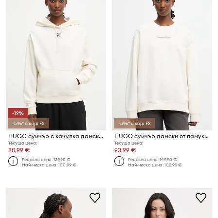
-19%
-5%* с код: FS
-5%* с код: FS
HUGO суичър с качулка дамски от памук Delfinia
HUGO суичър дамски от памук Classic crew_8
Текуща цена:
Текуща цена:
80,99 €
93,99 €
Редовна цена:
129,90 €
Редовна цена:
149,90 €
Най-ниска цена:
100,99 €
Най-ниска цена:
102,99 €