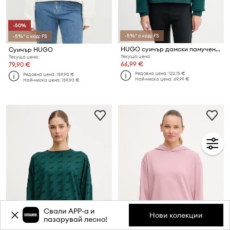
-50%
-5%* с код: FS
-5%* с код: FS
HUGO суичър дамски памучен Daxandria
Суичър HUGO
Текуща цена:
Текуща цена:
66,99 €
79,90 €
Редовна цена:
122,15 €
Редовна цена:
159,90 €
Най-ниска цена:
69,99 €
Най-ниска цена:
159,90 €
Свали APP-a и
Нови колекции
пазарувай лесно!