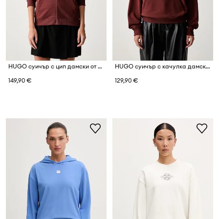
HUGO суичър с цип дамски от памук Dalfine
HUGO суичър с качулка дамски от памук Delfinia
149,90 €
129,90 €