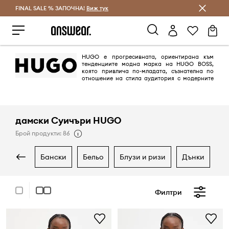
FINAL SALE % ЗАПОЧНА!
Спестявай с Answear Club
Виж тук
HUGO е прогресивната, ориентирана към
тенденциите модна марка на HUGO BOSS,
която привлича по-младата, съзнателна по
отношение на стила аудитория с модерните
си, изразяващи индивидуалността и неконвенционални дизайни,
известни с дръзките си цветове, модерни силуети и експериментален
подход към стила. В контраст с класическата и вечна марка BOSS,
HUGO прегръща индивидуалността и нагласата, предлагайки
облекло и аксесоари за тези, които се осмеляват да задават
дамски Суичъри HUGO
тенденции. HUGO е символ на добър вкус и елегантност.
Брой продукти: 86
бански
бельо
блузи и ризи
дънки
к
Филтри