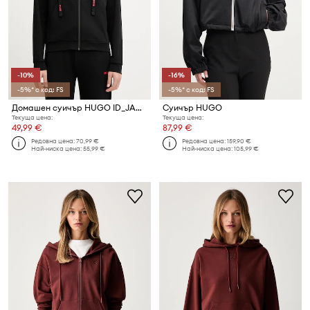
-10%
-16%
-5%* с код: FS
-5%* с код: FS
Домашен суичър HUGO ID_JACKET
Суичър HUGO
Текуща цена:
Текуща цена:
49,99 €
87,99 €
Редовна цена:
70,99 €
Редовна цена:
159,90 €
Най-ниска цена:
55,99 €
Най-ниска цена:
105,99 €