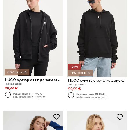
-24%
-5%* с код: FS
-5%* с код: FS
HUGO суичър с цип дамски от памук Dalfine
HUGO суичър с качулка дамски от памук Delfinia
Текуща цена:
Текуща цена:
98,99 €
90,99 €
Редовна цена:
149,90 €
Редовна цена:
119,90 €
Най-ниска цена:
109,90 €
Най-ниска цена:
119,90 €