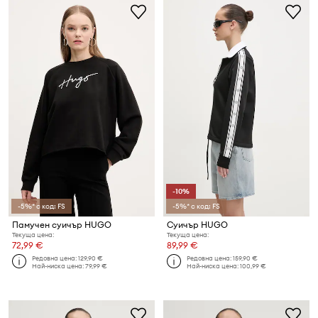
-10%
-5%* с код: FS
-5%* с код: FS
Памучен суичър HUGO
Суичър HUGO
Текуща цена:
Текуща цена:
72,99 €
89,99 €
Редовна цена:
129,90 €
Редовна цена:
159,90 €
Най-ниска цена:
79,99 €
Най-ниска цена:
100,99 €