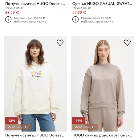
Памучен суичър HUGO Deroxina_8
Суичър HUGO CASUAL_SWEATSHIRT
Текуща цена:
Текуща цена:
83,99 €
52,99 €
Редовна цена:
138,00 €
Редовна цена:
96,58 €
Най-ниска цена:
93,99 €
Най-ниска цена:
55,99 €
-12%
-14%
-5%* с код: FS
-5%* с код: FS
Памучен суичър HUGO Dalessandra_2
HUGO суичър дамски от памук Daxandria