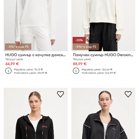
-13%
-5%* с код: FS
-5%* с код: FS
HUGO суичър с качулка дамски с памук SIGNATURE_HOODIE
Памучен суичър HUGO Deroxina_7
Текуща цена:
Текуща цена:
44,99 €
88,99 €
Редовна цена:
76,13 €
Редовна цена:
122,66 €
Най-ниска цена:
48,99 €
Най-ниска цена:
102,99 €