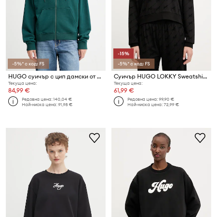
-15%
-5%* с код: FS
-5%* с код: FS
HUGO суичър с цип дамски от памук Dalfine
Суичър HUGO LOKKY Sweatshirt
Текуща цена:
Текуща цена:
84,99 €
61,99 €
Редовна цена:
140,04 €
Редовна цена:
99,90 €
Най-ниска цена:
91,98 €
Най-ниска цена:
72,99 €