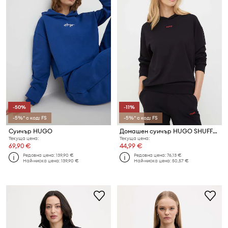
-50%
-11%
-5%* с код: FS
-5%* с код: FS
Суичър HUGO
Домашен суичър HUGO SHUFFLE_HOODIE
Текуща цена:
Текуща цена:
69,90 €
44,99 €
Редовна цена:
139,90 €
Редовна цена:
76,13 €
Най-ниска цена:
139,90 €
Най-ниска цена:
50,57 €