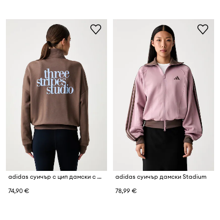
adidas суичър с цип дамски с памук Essentials
adidas суичър дамски Stadium
74,90 €
78,99 €