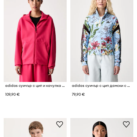
adidas суичър с цип и качулка дамски Z.N.E
adidas суичър с цип дамски с памук x Farm Rio
109,90 €
79,90 €