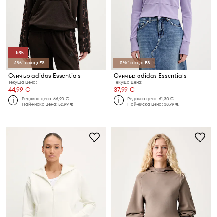
-15%
-5%* с код: FS
-5%* с код: FS
Суичър adidas Essentials
Суичър adidas Essentials
Текуща цена:
Текуща цена:
44,99 €
37,99 €
Редовна цена:
66,90 €
Редовна цена:
61,30 €
Най-ниска цена:
52,99 €
Най-ниска цена:
38,99 €