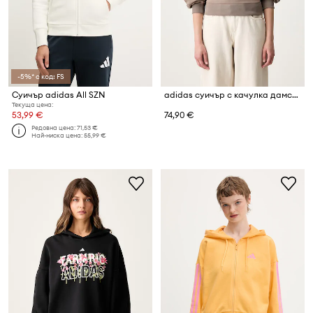
-5%* с код: FS
Суичър adidas All SZN
adidas суичър с качулка дамски с модал Soft Lux
Текуща цена:
53,99 €
74,90 €
Редовна цена:
71,53 €
Най-ниска цена:
55,99 €