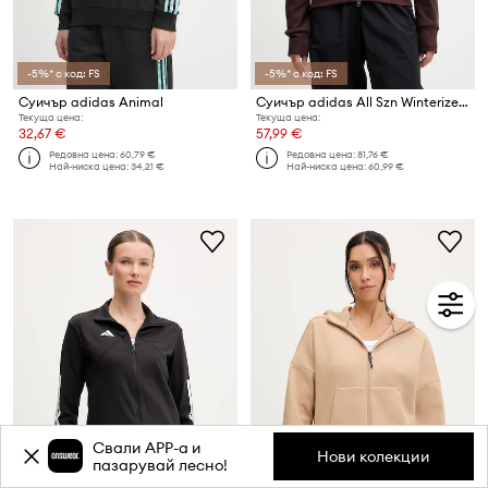
-5%* с код: FS
-5%* с код: FS
Суичър adidas Animal
Суичър adidas All Szn Winterized
Текуща цена:
Текуща цена:
32,67 €
57,99 €
Редовна цена:
60,79 €
Редовна цена:
81,76 €
Най-ниска цена:
34,21 €
Най-ниска цена:
60,99 €
Свали APP-a и
Нови колекции
пазарувай лесно!