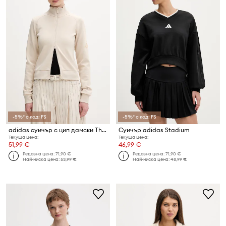
-5%* с код: FS
-5%* с код: FS
adidas суичър с цип дамски The Soft Lux
Суичър adidas Stadium
Текуща цена:
Текуща цена:
51,99 €
46,99 €
Редовна цена:
71,90 €
Редовна цена:
71,90 €
Най-ниска цена:
53,99 €
Най-ниска цена:
48,99 €