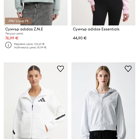
-5%* с код: FS
Суичър adidas Z.N.E
Суичър adidas Essentials
Текуща цена:
76,99 €
44,90 €
Редовна цена:
102,21 €
Най-ниска цена:
81,99 €