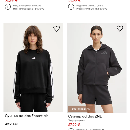
52,99 €
53,99 €
Редовна цена:
66,42 €
Редовна цена:
71,53 €
Най-ниска цена:
54,99 €
Най-ниска цена:
55,99 €
-5%* с код: FS
Суичър adidas Essentials
Суичър adidas ZNE
Текуща цена:
49,90 €
67,99 €
Редовна цена:
111,92 €