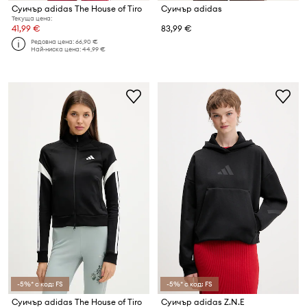
Суичър adidas The House of Tiro
Суичър adidas
Текуща цена:
41,99 €
83,99 €
Редовна цена:
66,90 €
Най-ниска цена:
44,99 €
-5%* с код: FS
-5%* с код: FS
Суичър adidas The House of Tiro
Суичър adidas Z.N.E