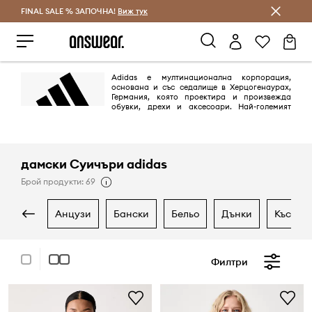
FINAL SALE % ЗАПОЧНА!
Спестявай с Answear Club
Виж тук
Adidas е мултинационална корпорация,
основана и със седалище в Херцогенаурах,
Германия, която проектира и произвежда
обувки, дрехи и аксесоари. Най-големият
производител на спортно облекло в Европа и вторият по големина в
света,
дамски Суичъри adidas
Брой продукти: 69
анцузи
бански
бельо
дънки
къси п
Филтри