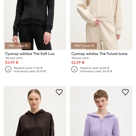
-5%* с код: FS
-5%* с код: FS
Суичър adidas The Soft Lux
Суичър adidas The Future Icons
Текуща цена:
Текуща цена:
53,99 €
52,99 €
Редовна цена:
71,90 €
Редовна цена:
66,90 €
Най-ниска цена:
55,99 €
Най-ниска цена:
54,99 €