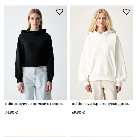
adidas суичър дамски с модал Soft Lux
adidas суичър с качулка дамски от памук
74,90 €
69,90 €