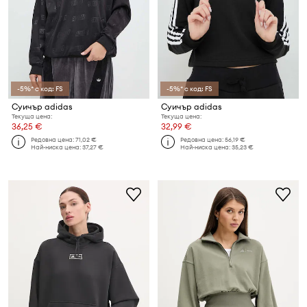
-5%* с код: FS
-5%* с код: FS
Суичър adidas
Суичър adidas
Текуща цена:
Текуща цена:
36,25 €
32,99 €
Редовна цена:
71,02 €
Редовна цена:
56,19 €
Най-ниска цена:
37,27 €
Най-ниска цена:
35,23 €