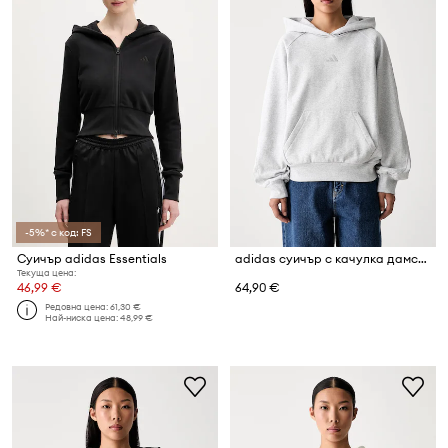
-5%* с код: FS
Суичър adidas Essentials
adidas суичър с качулка дамски от памук
Текуща цена:
46,99 €
64,90 €
Редовна цена:
61,30 €
Най-ниска цена:
48,99 €