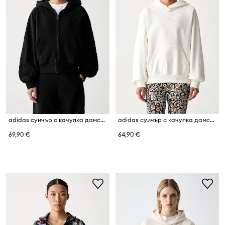
adidas суичър с качулка дамски от памук
adidas суичър с качулка дамски от памук
69,90 €
64,90 €