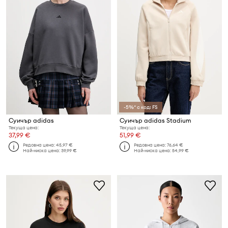
-5%* с код: FS
Суичър adidas
Суичър adidas Stadium
Текуща цена:
Текуща цена:
37,99 €
51,99 €
Редовна цена:
45,97 €
Редовна цена:
76,64 €
Най-ниска цена:
39,99 €
Най-ниска цена:
54,99 €