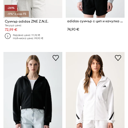
-26%
-5%* с код: FS
adidas суичър с цип и качулка дамски от памук
Суичър adidas ZNE Z.N.E.
Текуща цена:
74,90 €
72,99 €
Редовна цена:
111,92 €
Най-ниска цена:
99,90 €