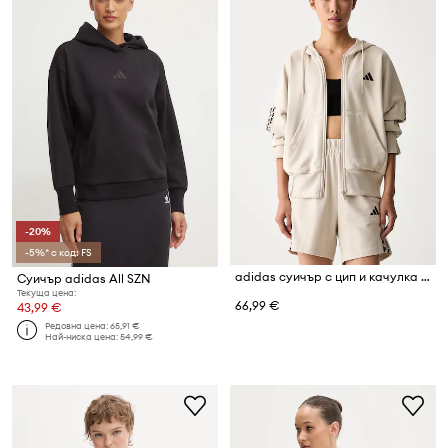
-20%
-5%* с код: FS
adidas суичър с цип и качулка дамски с памук Leopard Pack
Суичър adidas All SZN
Текуща цена:
66,99 €
43,99 €
Редовна цена:
65,91 €
Най-ниска цена:
54,99 €