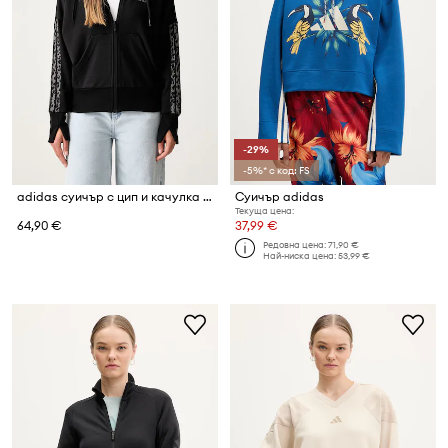
-29%
-5%* с код: FS
adidas суичър с цип и качулка дамски с памук Leopard Pack
Суичър adidas
Текуща цена:
64,90 €
37,99 €
Редовна цена:
71,90 €
Най-ниска цена:
53,99 €