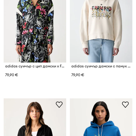
adidas суичър с цип дамски x Farm Rio
adidas суичър дамски с памук x Farm Rio
79,90 €
79,90 €