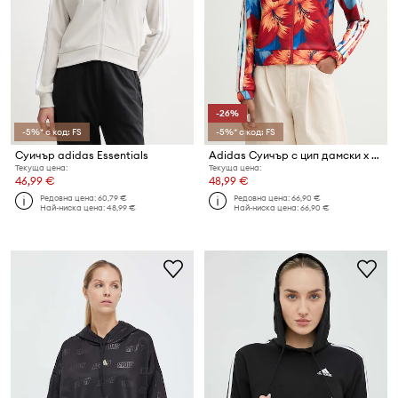
-26%
-5%* с код: FS
-5%* с код: FS
Суичър adidas Essentials
Adidas Суичър с цип дамски x Farm Rio
Текуща цена:
Текуща цена:
46,99 €
48,99 €
Редовна цена:
60,79 €
Редовна цена:
66,90 €
Най-ниска цена:
48,99 €
Най-ниска цена:
66,90 €