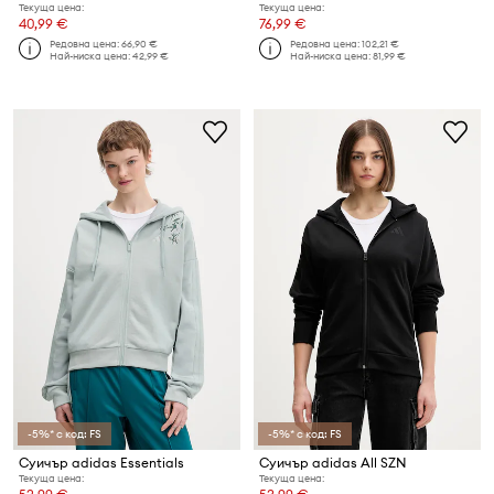
Текуща цена:
Текуща цена:
40,99 €
76,99 €
Редовна цена:
66,90 €
Редовна цена:
102,21 €
Най-ниска цена:
42,99 €
Най-ниска цена:
81,99 €
-5%* с код: FS
-5%* с код: FS
Суичър adidas Essentials
Суичър adidas All SZN
Текуща цена:
Текуща цена: