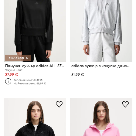
-5%* с код: FS
Памучен суичър adidas ALL SZN
adidas суичър с качулка дамски с памук Essentials
Текуща цена:
37,99 €
61,99 €
Редовна цена:
56,19 €
Най-ниска цена:
38,99 €