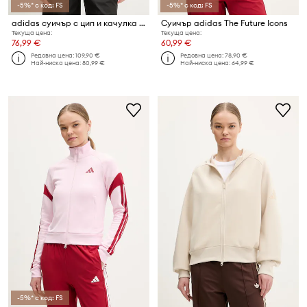
-5%* с код: FS
-5%* с код: FS
adidas суичър с цип и качулка дамски x Z.N.E
Суичър adidas The Future Icons
Текуща цена:
Текуща цена:
76,99 €
60,99 €
Редовна цена:
109,90 €
Редовна цена:
78,90 €
Най-ниска цена:
80,99 €
Най-ниска цена:
64,99 €
-5%* с код: FS