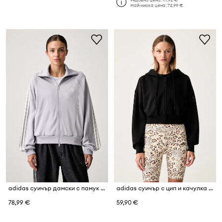
Най-ниска цена:
72,99 €
adidas суичър дамски с памук Stadium
adidas суичър с цип и качулка дамски с памук Soft Lux
78,99 €
59,90 €