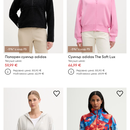
-5%* с код: FS
-5%* с код: FS
Поларен суичър adidas
Суичър adidas The Soft Lux
Текуща цена:
Текуща цена:
59,99 €
66,99 €
Редовна цена:
83,90 €
Редовна цена:
83,90 €
Най-ниска цена:
62,99 €
Най-ниска цена:
69,99 €