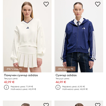
-5%* с код: FS
-5%* с код: FS
Памучен суичър adidas
Суичър adidas
Текуща цена:
Текуща цена:
42,99 €
46,99 €
Редовна цена:
71,99 €
Редовна цена:
61,90 €
Най-ниска цена:
45,99 €
Най-ниска цена:
48,99 €