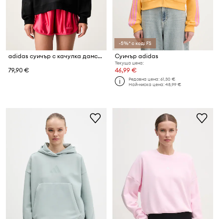
-5%* с код: FS
adidas суичър с качулка дамски с памук x Farm Rio
Суичър adidas
Текуща цена:
79,90 €
46,99 €
Редовна цена:
61,30 €
Най-ниска цена:
48,99 €