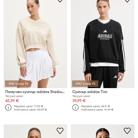
-5%* с код: FS
-5%* с код: FS
Памучен суичър adidas Stadium
Суичър adidas Tiro
Текуща цена:
Текуща цена:
42,99 €
39,99 €
Редовна цена:
71,90 €
Редовна цена:
65,91 €
Най-ниска цена:
45,99 €
Най-ниска цена:
41,99 €