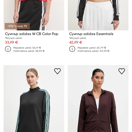
-5%* с код: FS
Суичър adidas W CB Color Pop
Суичър adidas Essentials
Текуща цена:
Текуща цена:
33,99 €
42,99 €
Редовна цена:
56,19 €
Редовна цена:
60,79 €
Най-ниска цена:
35,99 €
Най-ниска цена:
44,99 €