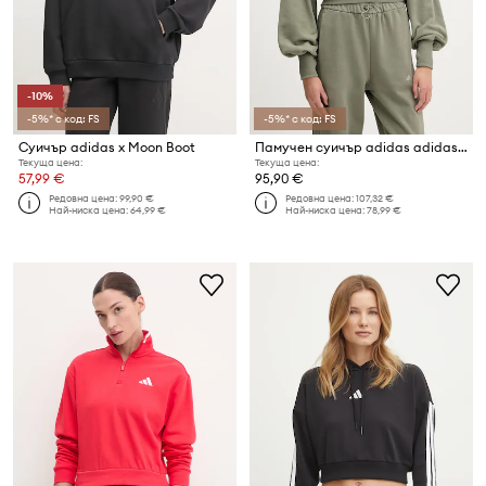
-10%
-5%* с код: FS
-5%* с код: FS
Суичър adidas x Moon Boot
Памучен суичър adidas adidas x Moon Boot
Текуща цена:
Текуща цена:
57,99 €
95,90 €
Редовна цена:
99,90 €
Редовна цена:
107,32 €
Най-ниска цена:
64,99 €
Най-ниска цена:
78,99 €