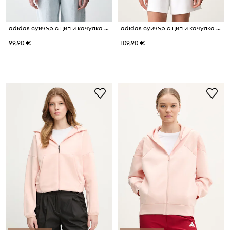
adidas суичър с цип и качулка дамски с памук Z.N.E
adidas суичър с цип и качулка дамски Z.N.E
99,90 €
109,90 €