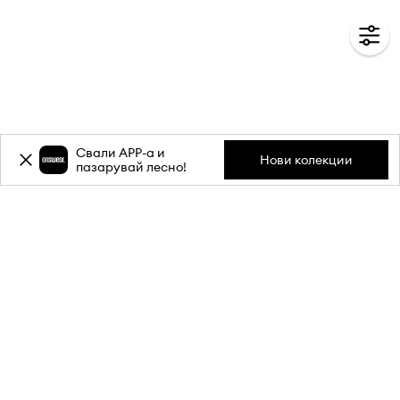
Свали APP-a и
Нови колекции
пазарувай лесно!
Абонирай се за бюлетина ни и