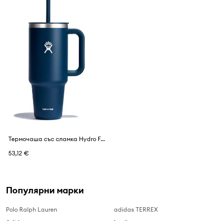
Термочаша със сламка Hydro Flask Hydro Flask All Around™ 1,18 l
53,12 €
Популярни марки
Polo Ralph Lauren
adidas TERREX