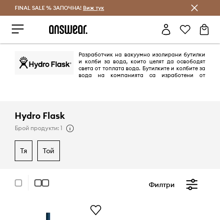
FINAL SALE % ЗАПОЧНА!
Спестявай с Answear Club
Виж тук
Разработчик на вакуумно изолирани бутилки
и колби за вода, които целят да освободят
света от топлата вода. Бутилките и колбите за
вода на компанията са изработени от
висококачествена неръждаема стомана, което позволява на
потребителите да получат издръжливи колби за живот на открито.
Hydro Flask
Брой продукти: 1
тя
той
Филтри