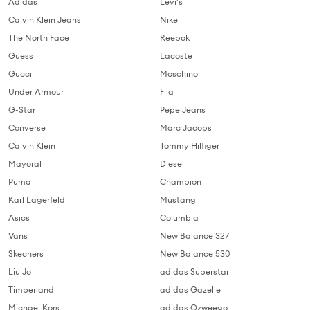
Adidas
Levi's
Calvin Klein Jeans
Nike
The North Face
Reebok
Guess
Lacoste
Gucci
Moschino
Under Armour
Fila
G-Star
Pepe Jeans
Converse
Marc Jacobs
Calvin Klein
Tommy Hilfiger
Mayoral
Diesel
Puma
Champion
Karl Lagerfeld
Mustang
Asics
Columbia
Vans
New Balance 327
Skechers
New Balance 530
Liu Jo
adidas Superstar
Timberland
adidas Gazelle
Michael Kors
adidas Ozweego