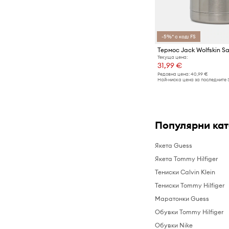
Туристически аксесоари
Чанти за кръст и малки чанти
-5%* с код: FS
Шалове
Шапки и капели
Текуща цена:
31,99 €
Редовна цена:
40,99 €
Най-ниска цена за последните 
Популярни ка
Якета Guess
Якета Tommy Hilfiger
Тениски Calvin Klein
Тениски Tommy Hilfiger
Маратонки Guess
Обувки Tommy Hilfiger
Обувки Nike