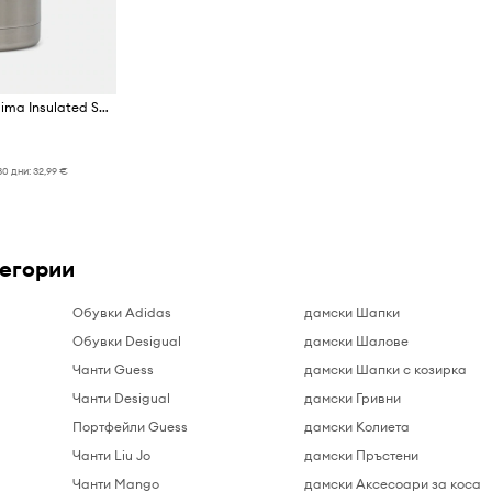
Термос Jack Wolfskin Saima Insulated Straw 950 ml
30 дни:
32,99 €
тегории
Обувки Adidas
дамски Шапки
Обувки Desigual
дамски Шалове
Чанти Guess
дамски Шапки с козирка
Чанти Desigual
дамски Гривни
Портфейли Guess
дамски Колиета
Чанти Liu Jo
дамски Пръстени
Чанти Mango
дамски Аксесоари за коса