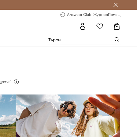
естявай с Answear Club
-20% за първа поръчка
Answear Club
Журнал
Помощ
укти: 1