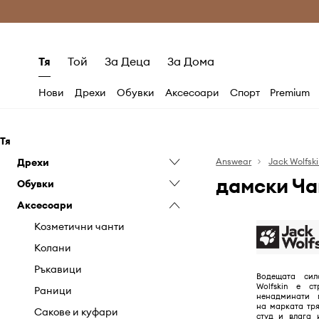
Само оригинални продукти
Безплатни доставка
Тя
Той
За Деца
За Дома
Нови
Дрехи
Обувки
Аксесоари
Спорт
Premium
Тя
Дрехи
Answear
Jack Wolfsk
дамски Ча
Обувки
Грижа за дрехите
Аксесоари
Къси панталони
Аксесоари и грижа за
обувките
Палта
Козметични чанти
Апрески
Панталони и клинове
Колани
Спортни обувки
Поли
Ръкавици
Водещата си
Туристически обувки
Wolfskin е ст
Рокли
Раници
ненадминати п
Чехли и сандали
на марката тр
Специализирано бельо
Сакове и куфари
студ и влага 