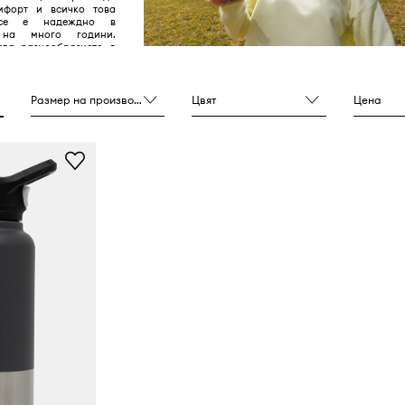
мфорт и всичко това
се е надеждно в
 на много години.
ва разнообразието в
ради което я защитава
Размер на производителя
Цвят
Цена