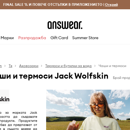
 и връщане за поръчки над 70 EUR
FINAL SALE % И ПОВЕЧЕ ОТСТЪПКИ В ПРИЛОЖЕНИЕТО |
Доставка 1-5 дни
Открий
Сп
Марки
Разпродажба
Gift Card
Summer Store
in
Тя
Аксесоари
Термоси и бутилки за вода
Чаши и термоси
ши и термоси Jack Wolfskin
Брой прод
ла за марката Jack
растта да създавате
родукти. Продуктите
ябва да предпазват от
и в същото време да