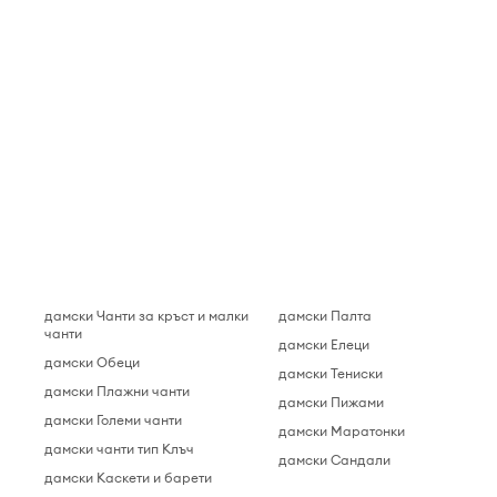
дамски Чанти за кръст и малки
дамски Палта
чанти
дамски Елеци
дамски Обеци
дамски Тениски
дамски Плажни чанти
дамски Пижами
дамски Големи чанти
дамски Маратонки
дамски чанти тип Клъч
дамски Сандали
дамски Каскети и барети