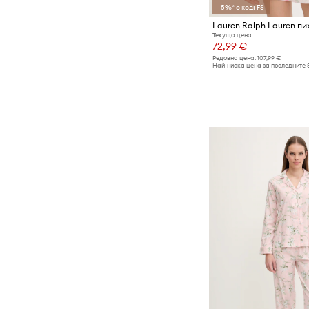
-5%* с код: FS
Текуща цена:
72,99 €
Редовна цена:
107,99 €
Най-ниска цена за последните 