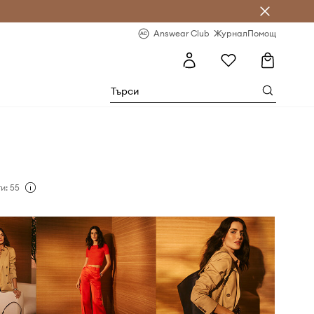
естявай с Answear Club
-20% за първа поръчка
Answear Club
Журнал
Помощ
и: 55