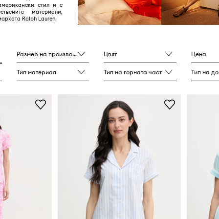
американски стил и с
ествените материали,
арката Ralph Lauren.
Размер на производителя
Цвят
Цена
Тип материал
Тип на горната част
Тип на до