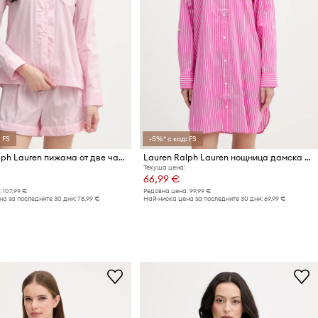
 FS
-5%* с код: FS
Lauren Ralph Lauren пижама от две части дамска от памук
Lauren Ralph Lauren нощница дамска с вискоза
Текуща цена:
66,99 €
:
107,99 €
Редовна цена:
99,99 €
а за последните 30 дни:
78,99 €
Най-ниска цена за последните 30 дни:
69,99 €