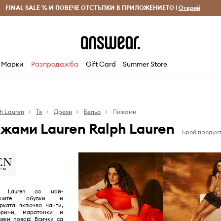
 и връщане за поръчки над 70 EUR
FINAL SALE % И ПОВЕЧЕ ОТСТЪПКИ В ПРИЛОЖЕНИЕТО |
Доставка 1-5 дни
Открий
Сп
Марки
Разпродажба
Gift Card
Summer Store
h Lauren
Тя
Дрехи
Бельо
Пижами
жами Lauren Ralph Lauren
Брой продукт
h Lauren са най-
твените обувки и
рката включва чанти,
ерини, маратонки и
секи повод! Всички са