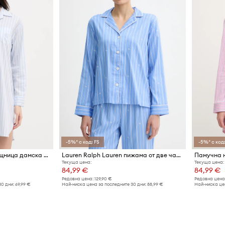
-5%* с код: FS
-5%* с код:
Lauren Ralph Lauren нощница дамска с памук
Lauren Ralph Lauren пижама от две части женска
Памучна н
Текуща цена:
Текуща цена:
84,99 €
84,99 €
Редовна цена:
129,90 €
Редовна цена
30 дни:
69,99 €
Най-ниска цена за последните 30 дни:
88,99 €
Най-ниска цен