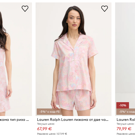
-10%
-5%* с код: FS
-5%* с код:
Lauren Ralph Lauren пижама тип риза дамска
Lauren Ralph Lauren пижама от две части дамска с вискоза
Текуща цена:
Текуща цена:
67,99 €
79,99 €
Редовна цена:
107,99 €
Редовна цена