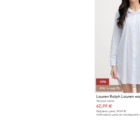
-10%
-5%* с код: FS
Текуща цена:
62,99 €
Редовна цена:
99,99 €
Най-ниска цена за последните 