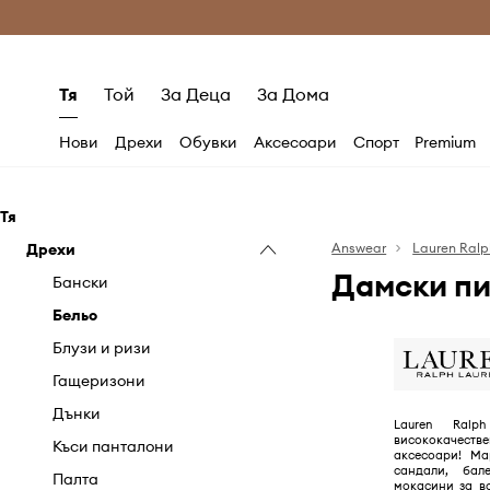
Само оригинални продукти
Безплатни доставка
Тя
Той
За Деца
За Дома
Нови
Дрехи
Обувки
Аксесоари
Спорт
Premium
Тя
Дрехи
Answear
Lauren Ralp
Дамски пи
Бански
Бельо
Блузи и ризи
Гащеризони
Дънки
Lauren Ralp
висококачес
Къси панталони
аксесоари! Ма
сандали, бал
Палта
мокасини за в