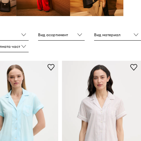
Вид асортимент
Вид материал
лната част