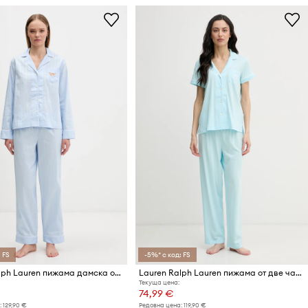
 FS
-5%* с код: FS
Lauren Ralph Lauren пижама дамска от памук
Lauren Ralph Lauren пижама от две части дамска с памук
Текуща цена:
74,99 €
:
129,90 €
Редовна цена:
119,90 €