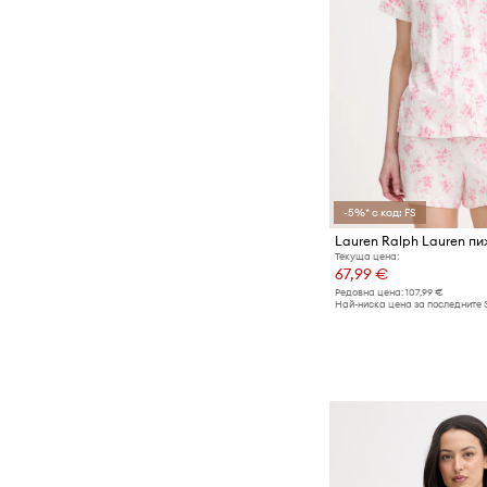
-5%* с код: FS
Текуща цена:
67,99 €
Редовна цена:
107,99 €
Най-ниска цена за последните 