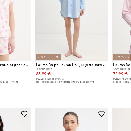
-5%* с код: FS
-5%* с код:
Lauren Ralph Lauren пижама от две части дамска с вискоза
Lauren Ralph Lauren Нощница дамска от памук
Текуща цена:
Текуща цена:
65,99 €
72,99 €
Редовна цена:
99,99 €
Редовна цена
30 дни:
74,99 €
Най-ниска цена за последните 30 дни:
69,99 €
Най-ниска цен