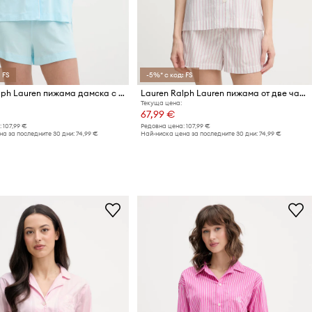
 FS
-5%* с код: FS
Lauren Ralph Lauren пижама дамска с памук
Lauren Ralph Lauren пижама от две части дамска с памук
Текуща цена:
67,99 €
:
107,99 €
Редовна цена:
107,99 €
а за последните 30 дни:
74,99 €
Най-ниска цена за последните 30 дни:
74,99 €