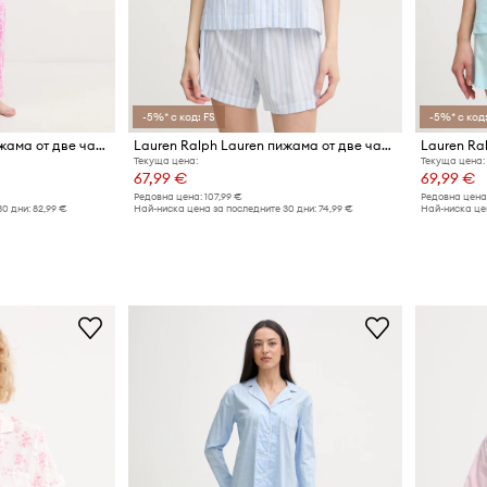
-5%* с код: FS
-5%* с код:
Lauren Ralph Lauren пижама от две части дамска с памук
Lauren Ralph Lauren пижама от две части дамска с вискоза
Текуща цена:
Текуща цена:
67,99 €
69,99 €
Редовна цена:
107,99 €
Редовна цена
30 дни:
82,99 €
Най-ниска цена за последните 30 дни:
74,99 €
Най-ниска цен