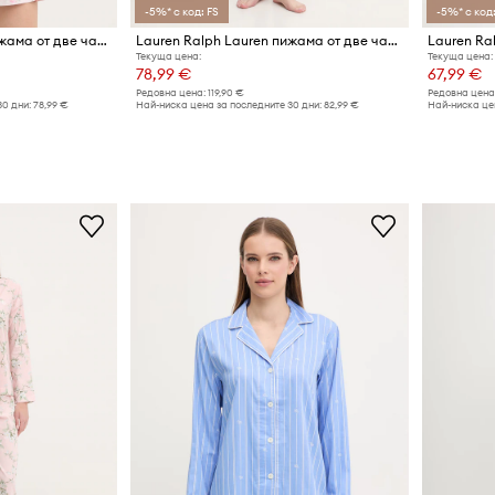
-5%* с код: FS
-5%* с код:
Lauren Ralph Lauren пижама от две части дамска с вискоза
Lauren Ralph Lauren пижама от две части дамска с памук
Текуща цена:
Текуща цена:
78,99 €
67,99 €
Редовна цена:
119,90 €
Редовна цена
30 дни:
78,99 €
Най-ниска цена за последните 30 дни:
82,99 €
Най-ниска цен