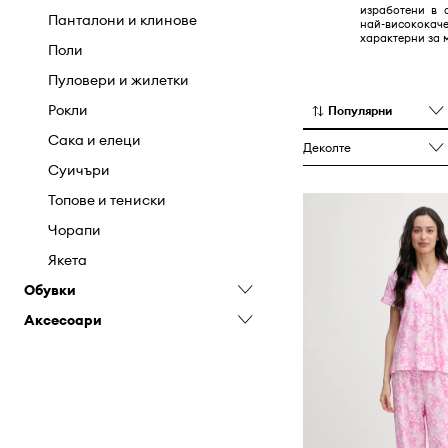
изработени в 
Панталони и клинове
най-висококач
характерни за м
Поли
Пуловери и жилетки
Рокли
Популярни
Сака и елеци
Деколте
Суичъри
Топове и тениски
Чорапи
Якета
Обувки
Аксесоари
Апрески
Балеринки
Бижута
Боти
Кейсове и калъфи
Ботуши
Козметични чанти
Гумени ботуши
Колани