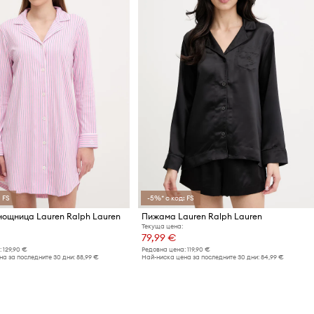
 FS
-5%* с код: FS
ощница Lauren Ralph Lauren
Пижама Lauren Ralph Lauren
Текуща цена:
79,99 €
:
129,90 €
Редовна цена:
119,90 €
а за последните 30 дни:
88,99 €
Най-ниска цена за последните 30 дни:
84,99 €