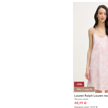
-10%
-5%* с код: FS
Текуща цена:
48,99 €
Редовна цена:
78,99 €