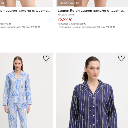
 FS
-5%* с код: FS
Lauren Ralph Lauren пижама от две части дамски с вискоза
Lauren Ralph Lauren пижама от две части дамска от памук
Текуща цена:
75,99 €
:
107,99 €
Редовна цена:
119,90 €
а за последните 30 дни:
72,99 €
Най-ниска цена за последните 30 дни:
79,99 €