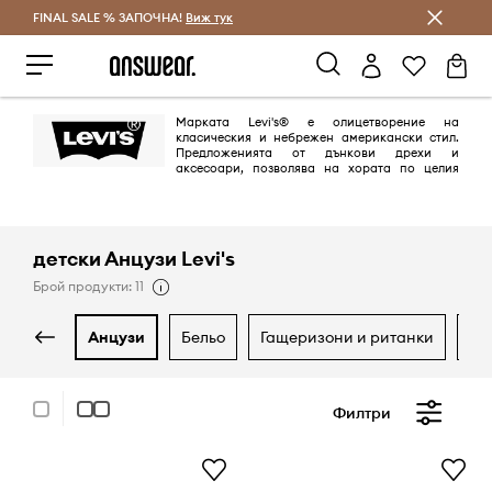
FINAL SALE % ЗАПОЧНА!
Спестявай с Answear Club
Виж тук
Марката Levi's® е олицетворение на
класическия и небрежен американски стил.
Предложенията от дънкови дрехи и
аксесоари, позволява на хората по целия
свят да изразят своя собствен стил. Марката Levi's®, синоним на
дънките е с над 150-годишна история на модния пазар и се радва на
интереса и лоялността на хора по целия свят.
детски Анцузи Levi's
Брой продукти: 11
анцузи
бельо
гащеризони и ританки
д
Филтри