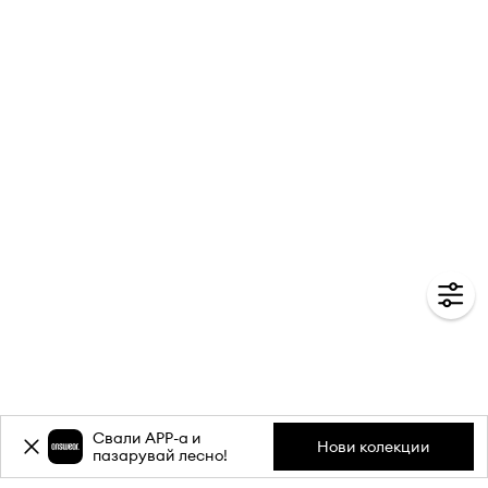
Свали APP-a и
Нови колекции
пазарувай лесно!