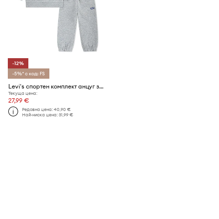
-12%
-5%* с код: FS
Levi's спортен комплект анцуг за бебе с памук HOODIE & JOGGER SET
Текуща цена:
27,99 €
Редовна цена:
40,90 €
Най-ниска цена:
31,99 €