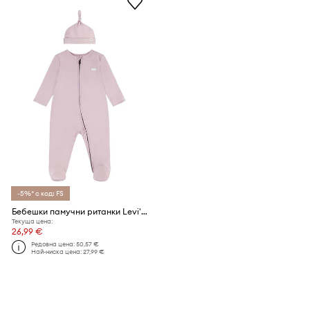
-5%* с код: FS
Бебешки памучни ританки Levi's LVN FOOTED COVERALL & HAT SET
Текуща цена:
26,99 €
Редовна цена:
50,57 €
Най-ниска цена:
27,99 €