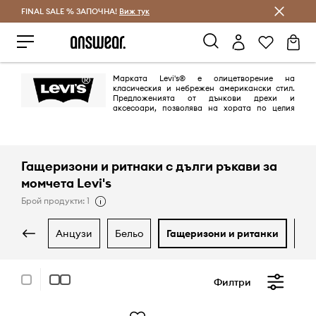
FINAL SALE % ЗАПОЧНА!
Спестявай с Answear Club
Виж тук
Марката Levi's® е олицетворение на
класическия и небрежен американски стил.
Предложенията от дънкови дрехи и
аксесоари, позволява на хората по целия
свят да изразят своя собствен стил. Марката Levi's®, синоним на
дънките е с над 150-годишна история на модния пазар и се радва на
интереса и лоялността на хора по целия свят.
Гащеризони и ритнаки с дълги ръкави за
момчета Levi's
Брой продукти: 1
анцузи
бельо
гащеризони и ританки
д
Филтри