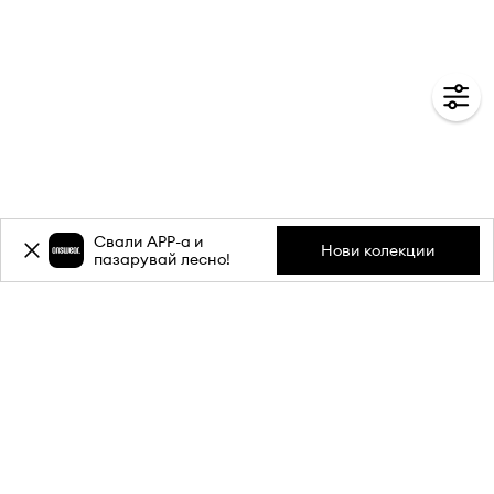
Свали APP-a и
Нови колекции
пазарувай лесно!