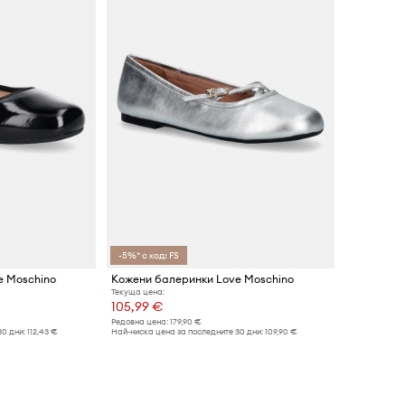
-5%* с код: FS
e Moschino
Кожени балеринки Love Moschino
Текуща цена:
105,99 €
Редовна цена:
179,90 €
30 дни:
112,43 €
Най-ниска цена за последните 30 дни:
109,90 €