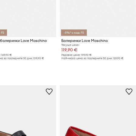
 FS
-5%* с код: FS
балеринки Love Moschino
Балеринки Love Moschino
Текуща цена:
119,90 €
:
169,90 €
Редовна цена:
199,90 €
а за последните 30 дни:
109,90 €
Най-ниска цена за последните 30 дни:
129,90 €