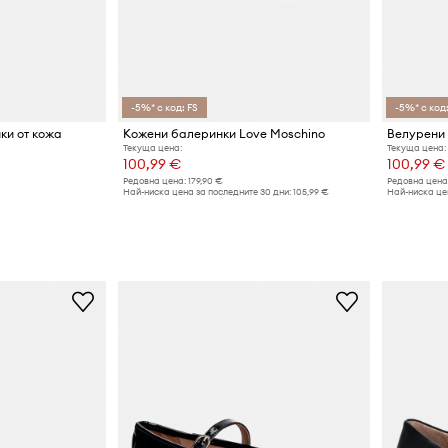
-5%* с код: FS
-5%* с код:
ки от кожа
Кожени балеринки Love Moschino
Велурени 
Текуща цена:
Текуща цена:
100,99 €
100,99 €
Редовна цена:
179,90 €
Редовна цена
Най-ниска цена за последните 30 дни:
105,99 €
Най-ниска цен