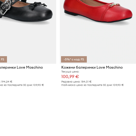
 FS
-5%* с код: FS
леринки Love Moschino
Кожени балеринки Love Moschino
Текуща цена:
100,99 €
:
194,24 €
Редовна цена:
184,01 €
а за последните 30 дни:
109,90 €
Най-ниска цена за последните 30 дни:
109,90 €