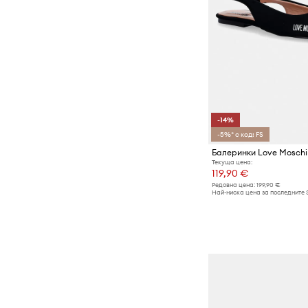
-14%
-5%* с код: FS
Балеринки Love Moschi
Текуща цена:
119,90 €
Редовна цена:
199,90 €
Най-ниска цена за последните 