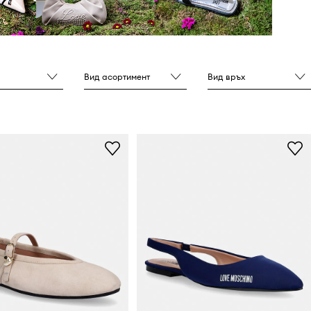
Вид асортимент
Вид връх