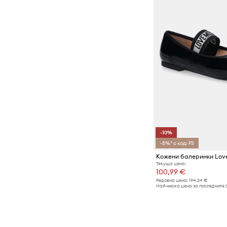
-10%
-5%* с код: FS
Кожени балеринки Lov
Текуща цена:
100,99 €
Редовна цена:
194,24 €
Най-ниска цена за последните 