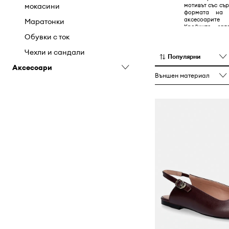
мотивът със сър
мокасини
формата на 
аксесоарите
Маратонки
Кройките зал
вдъхновени от st
Обувки с ток
Чехли и сандали
Популярни
Аксесоари
Външен материал
Бижута
Кейсове и калъфи
Козметични чанти
Портмонета
Раници
Сакове и куфари
Слънчеви очила
Чанти