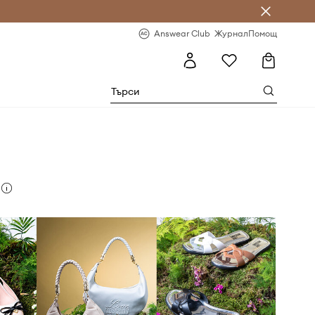
естявай с Answear Club
-20% за първа поръчка
Answear Club
Журнал
Помощ