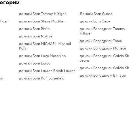
тегории
дамски Боти Tommy Hilfiger
Дамски Боти Guess
hael
дамски Боти Steve Madden
дамски Боти Geox
дамски Боти Pinko
дамски Еспадрили Tommy
Hilfiger
дамски Боти Native
дамски Еспадрили Toms
дамски Боти MICHAEL Michael
Kors
дамски Еспадрили Manebi
дамски Боти Love Moschino
дамски Еспадрили Calvin Kl
Jeans
дамски Боти Liu Jo
дамски Еспадрили Calvin Kl
дамски Боти Lauren Ralph Lauren
дамски Еспадрили Big Star
ns
дамски Боти Karl Lagerfeld