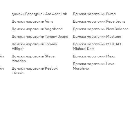
дамски Еспадрили Answear Lab
Дамски маратонки Puma
Дамски маратонки Vans
Дамски маратонки Pepe Jeans
Дамски маратонки Vagabond
Дамски маратонки New Balance
Дамски маратонки Tommy Jeans
Дамски маратонки Mustang
Дамски маратонки Tommy
Дамски маратонки MICHAEL
Hilfiger
Michael Kors
ein
Дамски маратонки Steve
Дамски маратонки Mexx
Madden
Дамски маратонки Love
ein
Дамски маратонки Reebok
Moschino
Classic