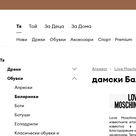
Само оригинални продукти
Безплатни доставка
Тя
Той
За Деца
За Дома
Нови
Дрехи
Обувки
Аксесоари
Спорт
Premium
Тя
Дрехи
Answear
Love Mosch
дамски Ба
Обувки
Блузи и ризи
Къси панталони
Апрески
Панталони и клинове
Балеринки
Поли
Боти
Рокли
Ботуши
Love Moschi
известните ит
Еспадрили
известна в 
благодарение н
Класически обувки и
аксесоари. Типи