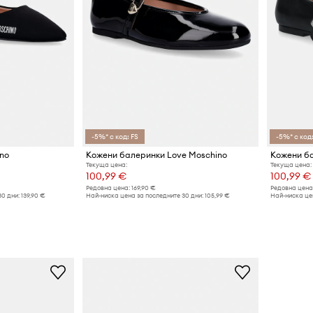
-5%* с код: FS
-5%* с код:
no
Кожени балеринки Love Moschino
Кожени ба
Текуща цена:
Текуща цена:
100,99 €
100,99 €
Редовна цена:
169,90 €
Редовна цена
30 дни:
139,90 €
Най-ниска цена за последните 30 дни:
105,99 €
Най-ниска цен