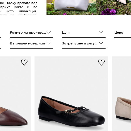
це - върху дрехите под
принт, както и по
 - като апликация.
агат на удобството,
reet стилът.
Размер на производителя
Цвят
Цена
Вътрешен материал
Закрепване и регулиране