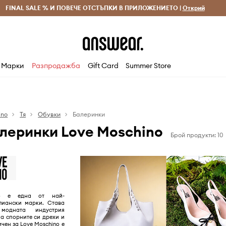
 и връщане за поръчки над 70 EUR
FINAL SALE % И ПОВЕЧЕ ОТСТЪПКИ В ПРИЛОЖЕНИЕТО |
Доставка 1-5 дни
Открий
Сп
Марки
Разпродажба
Gift Card
Summer Store
ino
Тя
Обувки
Балеринки
леринки Love Moschino
Брой продукти: 10
no е една от най-
алиански марки. Става
модната индустрия
а спорните си дрехи и
чен за Love Moschino е