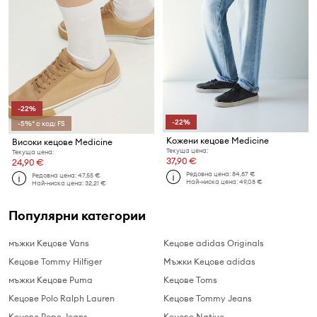
-22%
-22%
-5%* с код: FS
Кожени кецове Medicine
Високи кецове Medicine
Текуща цена:
Текуща цена:
37,90 €
24,90 €
Редовна цена:
84,87 €
Редовна цена:
47,55 €
Най-ниска цена:
49,08 €
Най-ниска цена:
32,21 €
Популярни категории
мъжки Кецове Vans
Кецове adidas Originals
Кецове Tommy Hilfiger
Мъжки Кецове adidas
мъжки Кецове Puma
Кецове Toms
Кецове Polo Ralph Lauren
Кецове Tommy Jeans
Кецове Pepe Jeans
Кецове Native