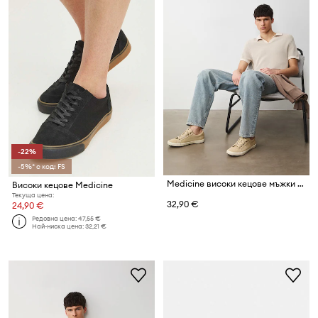
-22%
-5%* с код: FS
Medicine високи кецове мъжки велурени
Високи кецове Medicine
Текуща цена:
32,90 €
24,90 €
Редовна цена:
47,55 €
Най-ниска цена:
32,21 €