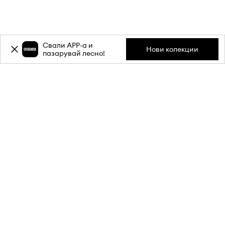
Свали APP-a и
Нови колекции
пазарувай лесно!
Абонирай се за бюлетина ни и
вземи
-20%
отстъпка** за
първата си поръчка.
Присъедини се към нашата общност, за да получаваш