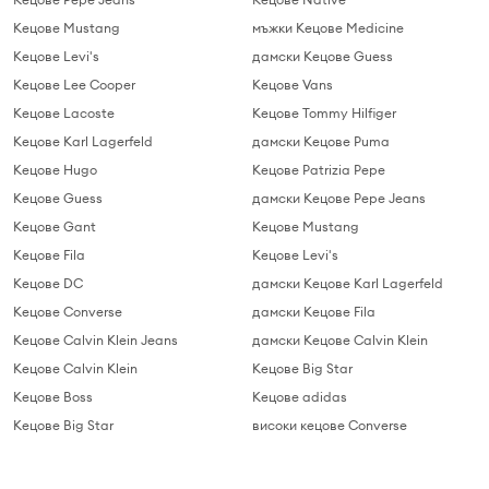
Кецове Mustang
мъжки Кецове Medicine
Кецове Levi's
дамски Кецове Guess
Кецове Lee Cooper
Кецове Vans
Кецове Lacoste
Кецове Tommy Hilfiger
Кецове Karl Lagerfeld
дамски Кецове Puma
Кецове Hugo
Кецове Patrizia Pepe
Кецове Guess
дамски Кецове Pepe Jeans
Кецове Gant
Кецове Mustang
Кецове Fila
Кецове Levi's
Кецове DC
дамски Кецове Karl Lagerfeld
Кецове Converse
дамски Кецове Fila
Кецове Calvin Klein Jeans
дамски Кецове Calvin Klein
Кецове Calvin Klein
Кецове Big Star
Кецове Boss
Кецове adidas
Кецове Big Star
високи кецове Converse