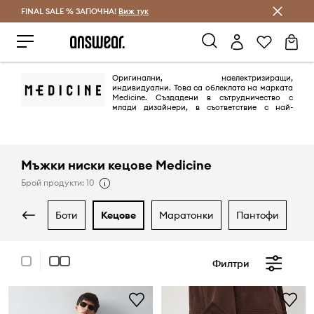
FINAL SALE % ЗАПОЧНА!
Спестявай с Answear Club
Виж тук
Оригинални, наелектризиращи,
индивидуални. Това са облеклата на марката
Medicine. Създадени в сътрудничество с
млади дизайнери, в съответствие с най-
новите тенденции. Марката включва колекции за жени и мъже на
възраст 20-35 години, въпреки че представителите на фирмата
подчертават, че възрастта им няма голямо значение.
Мъжки ниски кецове Medicine
Брой продукти: 10
боти
кецове
маратонки
пантофи
п
Филтри