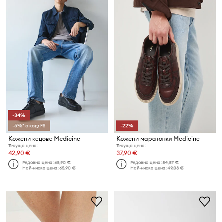
-34%
-5%* с код: FS
-22%
Кожени кецове Medicine
Кожени маратонки Medicine
Текуща цена:
Текуща цена:
42,90 €
37,90 €
Редовна цена:
65,90 €
Редовна цена:
84,87 €
Най-ниска цена:
65,90 €
Най-ниска цена:
49,08 €