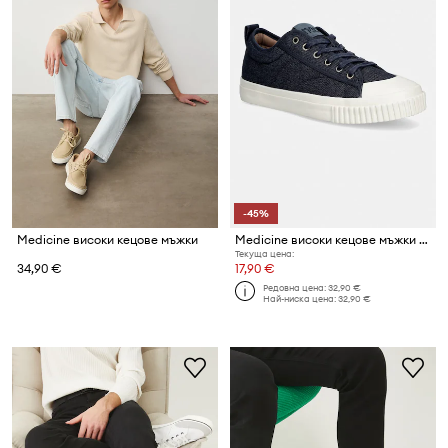
-45%
Medicine високи кецове мъжки
Medicine високи кецове мъжки от памук
Текуща цена:
34,90 €
17,90 €
Редовна цена:
32,90 €
Най-ниска цена:
32,90 €