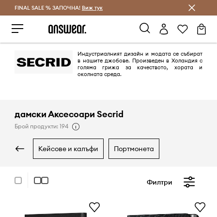
FINAL SALE % ЗАПОЧНА!
Спестявай с Answear Club
Виж тук
Индустриалният дизайн и модата се събират
в нашите джобове. Произведен в Холандия с
голяма грижа за качеството, хората и
околната среда.
дамски Аксесоари Secrid
Брой продукти: 194
кейсове и калъфи
портмонета
Филтри