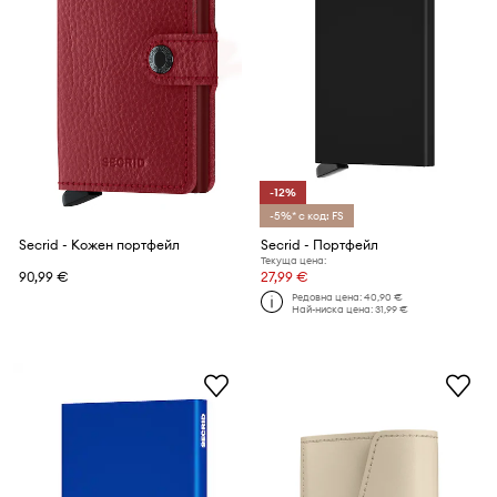
-12%
-5%* с код: FS
Secrid - Кожен портфейл
Secrid - Портфейл
Текуща цена:
90,99 €
27,99 €
Редовна цена:
40,90 €
Най-ниска цена:
31,99 €