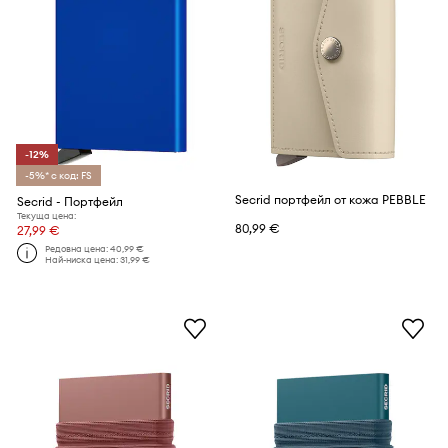
-12%
-5%* с код: FS
Secrid портфейл от кожа PEBBLE
Secrid - Портфейл
Текуща цена:
80,99 €
27,99 €
Редовна цена:
40,99 €
Най-ниска цена:
31,99 €