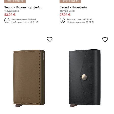
-5%* с код: FS
-5%* с код: FS
Secrid - Кожен портфейл
Secrid - Портфейл
Текуща цена:
Текуща цена:
53,99 €
27,99 €
Редовна цена:
78,90 €
Редовна цена:
40,99 €
Най-ниска цена:
61,99 €
Най-ниска цена:
31,99 €