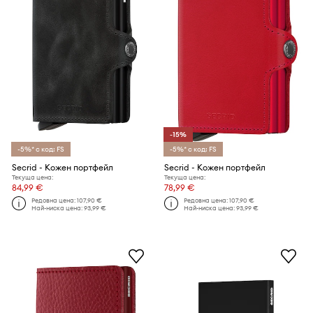
-15%
-5%* с код: FS
-5%* с код: FS
Secrid - Кожен портфейл
Secrid - Кожен портфейл
Текуща цена:
Текуща цена:
84,99 €
78,99 €
Редовна цена:
107,90 €
Редовна цена:
107,90 €
Най-ниска цена:
93,99 €
Най-ниска цена:
93,99 €