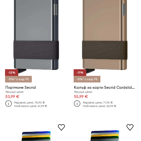
-12%
-11%
-5%* с код: FS
-5%* с код: FS
Портмоне Secrid
Калъф за карти Secrid Cardslide slide + MoneyBand Desert
Текуща цена:
Текуща цена:
53,99 €
55,99 €
Редовна цена:
78,90 €
Редовна цена:
71,90 €
Най-ниска цена:
61,99 €
Най-ниска цена:
62,99 €