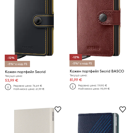
-12%
-12%
-5%* с код: FS
-5%* с код: FS
Кожен портфейл Secrid BASCO
Кожен портфейл Secrid
Текуща цена:
Текуща цена:
81,99 €
53,99 €
Редовна цена:
119,90 €
Редовна цена:
76,64 €
Най-ниска цена:
93,99 €
Най-ниска цена:
61,99 €