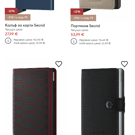
-12%
-12%
-5%* с код: FS
-5%* с код: FS
Калъф за карти Secrid
Портмоне Secrid
Текуща цена:
Текуща цена:
27,99 €
53,99 €
Редовна цена:
40,90 €
Редовна цена:
76,64 €
Най-ниска цена:
31,99 €
Най-ниска цена:
61,99 €