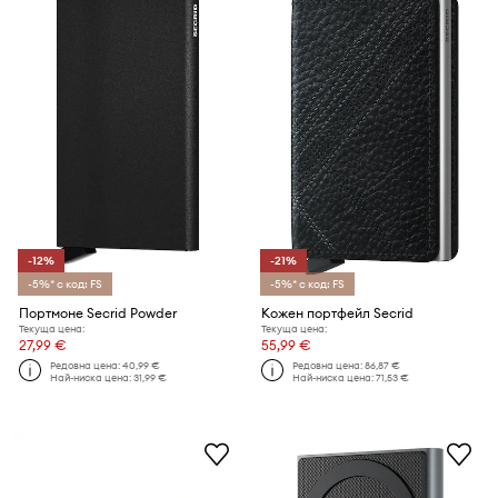
-12%
-21%
-5%* с код: FS
-5%* с код: FS
Портмоне Secrid Powder
Кожен портфейл Secrid
Текуща цена:
Текуща цена:
27,99 €
55,99 €
Редовна цена:
40,99 €
Редовна цена:
86,87 €
Най-ниска цена:
31,99 €
Най-ниска цена:
71,53 €