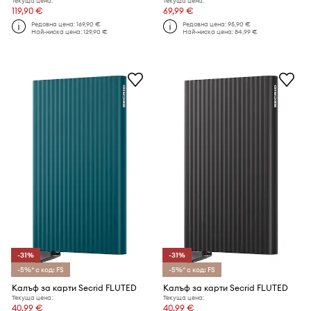
Текуща цена:
Текуща цена:
119,90 €
69,99 €
Редовна цена:
169,90 €
Редовна цена:
95,90 €
Най-ниска цена:
129,90 €
Най-ниска цена:
84,99 €
-31%
-31%
-5%* с код: FS
-5%* с код: FS
Калъф за карти Secrid FLUTED
Калъф за карти Secrid FLUTED
Текуща цена:
Текуща цена:
40,99 €
40,99 €