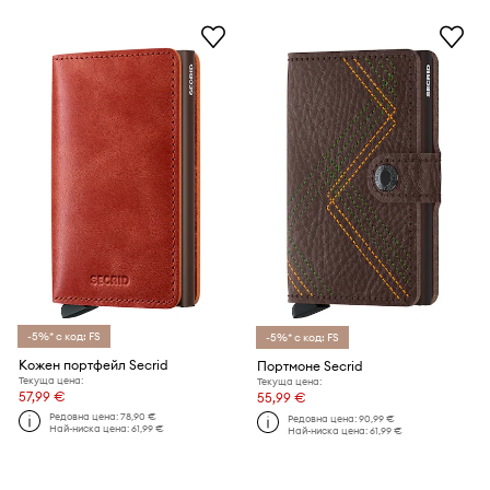
-5%* с код: FS
-5%* с код: FS
Кожен портфейл Secrid
Портмоне Secrid
Текуща цена:
Текуща цена:
57,99 €
55,99 €
Редовна цена:
78,90 €
Редовна цена:
90,99 €
Най-ниска цена:
61,99 €
Най-ниска цена:
61,99 €