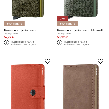
-29%
-5%* с код: FS
-5%* с код: FS
Кожен портфейл Secrid
Кожен портфейл Secrid Miniwallet Hexagon Green
Текуща цена:
Текуща цена:
57,99 €
53,99 €
Редовна цена:
78,99 €
Редовна цена:
76,64 €
Най-ниска цена:
61,99 €
Най-ниска цена:
76,64 €