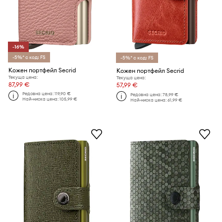
-16%
-5%* с код: FS
-5%* с код: FS
Кожен портфейл Secrid
Кожен портфейл Secrid
Текуща цена:
Текуща цена:
87,99 €
57,99 €
Редовна цена:
119,90 €
Редовна цена:
78,99 €
Най-ниска цена:
105,99 €
Най-ниска цена:
61,99 €