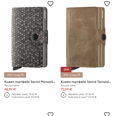
-31%
-5%* с код: FS
-5%* с код: FS
Кожен портфейл Secrid Miniwallet Hexagon Grey
Кожен портфейл Secrid Twinwallet Vintage Taupe
Текуща цена:
Текуща цена:
48,99 €
73,99 €
Редовна цена:
78,90 €
Редовна цена:
107,99 €
Най-ниска цена:
53,99 €
Най-ниска цена:
107,99 €