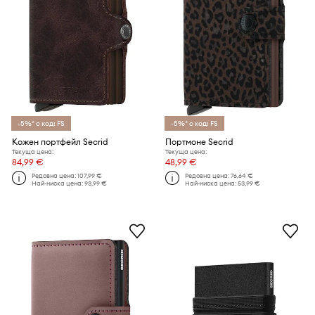
-5%* с код: FS
-5%* с код: FS
Кожен портфейл Secrid
Портмоне Secrid
Текуща цена:
Текуща цена:
84,99 €
48,99 €
Редовна цена:
107,99 €
Редовна цена:
76,64 €
Най-ниска цена:
93,99 €
Най-ниска цена:
53,99 €