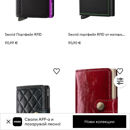
Secrid Портфейл RFID
Secrid портфейл RFID от матова кожа
90,99 €
90,90 €
Свали APP-a и
Нови колекции
пазарувай лесно!