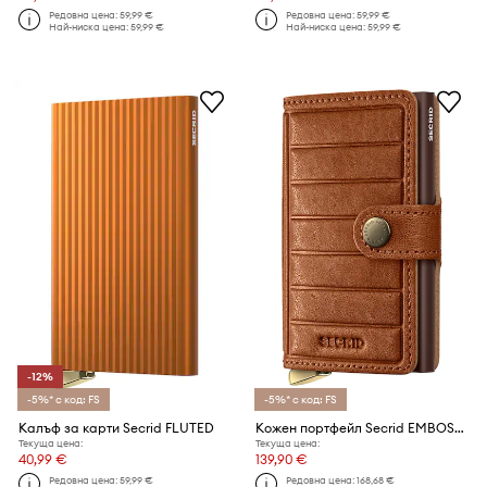
Редовна цена:
59,99 €
Редовна цена:
59,99 €
Най-ниска цена:
59,99 €
Най-ниска цена:
59,99 €
-12%
-5%* с код: FS
-5%* с код: FS
Калъф за карти Secrid FLUTED
Кожен портфейл Secrid EMBOSS LINES
Текуща цена:
Текуща цена:
40,99 €
139,90 €
Редовна цена:
59,99 €
Редовна цена:
168,68 €