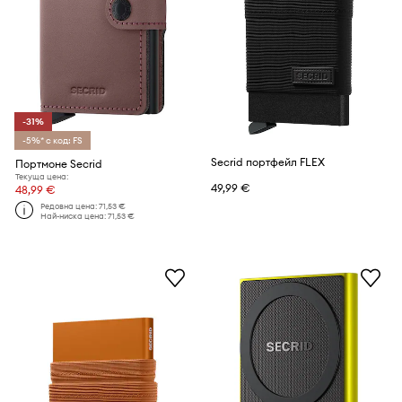
-31%
-5%* с код: FS
Secrid портфейл FLEX
Портмоне Secrid
Текуща цена:
49,99 €
48,99 €
Редовна цена:
71,53 €
Най-ниска цена:
71,53 €