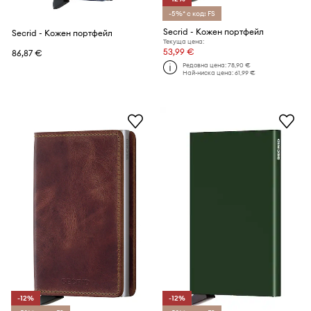
-5%* с код: FS
Secrid - Кожен портфейл
Secrid - Кожен портфейл
Текуща цена:
53,99 €
86,87 €
Редовна цена:
78,90 €
Най-ниска цена:
61,99 €
-12%
-12%