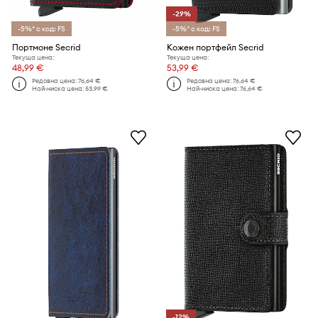
-29%
-5%* с код: FS
-5%* с код: FS
Портмоне Secrid
Кожен портфейл Secrid
Текуща цена:
Текуща цена:
48,99 €
53,99 €
Редовна цена:
76,64 €
Редовна цена:
76,64 €
Най-ниска цена:
53,99 €
Най-ниска цена:
76,64 €
-12%