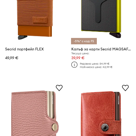
-5%* с код: FS
Secrid портфейл FLEX
Калъф за карти Secrid MAGSAFE
Текуща цена:
49,99 €
39,99 €
Редовна цена:
54,99 €
Най-ниска цена:
42,99 €