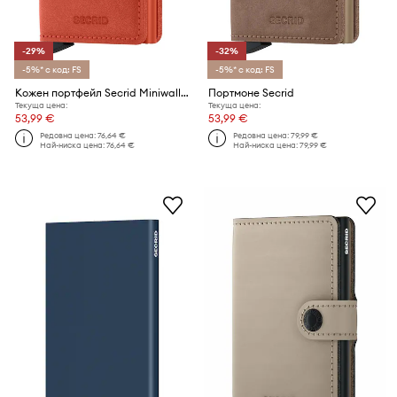
-29%
-32%
-5%* с код: FS
-5%* с код: FS
Кожен портфейл Secrid Miniwallet Original Orange
Портмоне Secrid
Текуща цена:
Текуща цена:
53,99 €
53,99 €
Редовна цена:
76,64 €
Редовна цена:
79,99 €
Най-ниска цена:
76,64 €
Най-ниска цена:
79,99 €