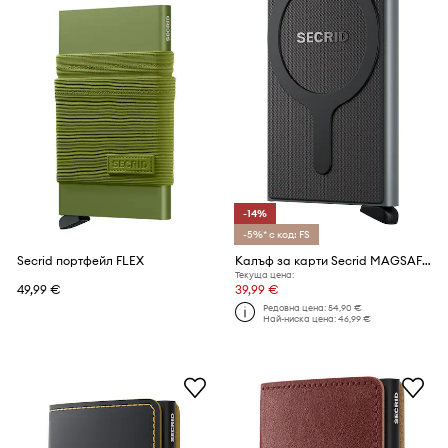
-14%
-5%* с код: FS
Secrid портфейл FLEX
Калъф за карти Secrid MAGSAFE
Текуща цена:
49,99 €
39,99 €
Редовна цена:
54,90 €
Най-ниска цена:
46,99 €