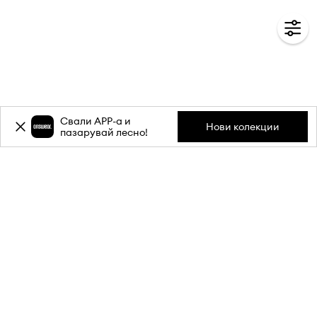
Свали APP-a и
Нови колекции
пазарувай лесно!
Абонирай се за бюлетина ни и