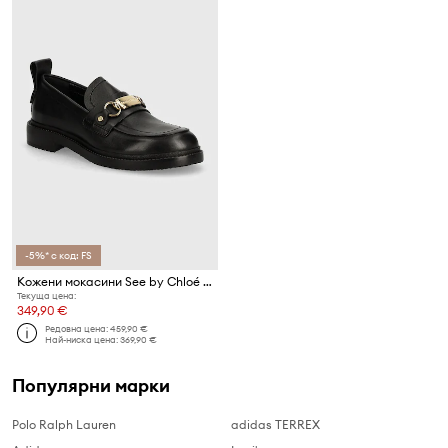
-5%* с код: FS
Кожени мокасини See by Chloé Signature 1
Текуща цена:
349,90 €
Редовна цена:
459,90 €
Най-ниска цена:
369,90 €
Популярни марки
Polo Ralph Lauren
adidas TERREX