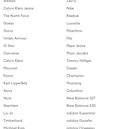
Adidas
Levi's
Calvin Klein Jeans
Nike
The North Face
Reebok
Guess
Lacoste
Gucci
Moschino
Under Armour
Fila
G-Star
Pepe Jeans
Converse
Marc Jacobs
Calvin Klein
Tommy Hilfiger
Mayoral
Diesel
Puma
Champion
Karl Lagerfeld
Mustang
Asics
Columbia
Vans
New Balance 327
Skechers
New Balance 530
Liu Jo
adidas Superstar
Timberland
adidas Gazelle
Michael Kors
adidas Ozweego