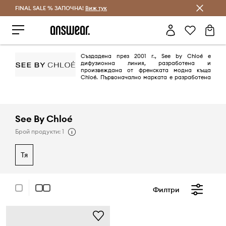
FINAL SALE % ЗАПОЧНА!
Спестявай с Answear Club
Виж тук
Създадена през 2001 г., See by Chloé е
дифузионна линия, разработена и
произвеждана от френската модна къща
Chloé. Първоначално марката е разработена
като начин да се направи естетиката на Chloé по-лесно достъпна за
обществеността и се продава на много по-ниска цена от основната
колекция на Chloé.
See By Chloé
Брой продукти: 1
тя
Филтри