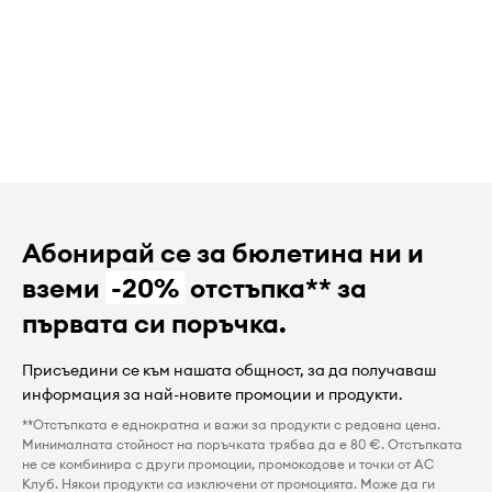
Абонирай се за бюлетина ни и
вземи
-20%
отстъпка** за
първата си поръчка.
Присъедини се към нашата общност, за да получаваш
информация за най-новите промоции и продукти.
**Отстъпката е еднократна и важи за продукти с редовна цена.
Минималната стойност на поръчката трябва да е 80 €. Отстъпката
не се комбинира с други промоции, промокодове и точки от AC
Клуб. Някои продукти са изключени от промоцията. Може да ги