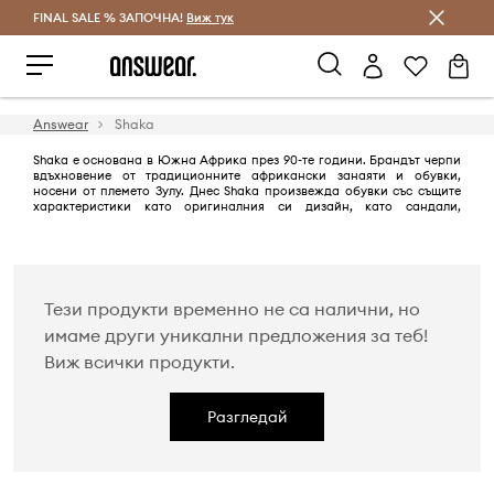
FINAL SALE % ЗАПОЧНА!
Спестявай с Answear Club
Виж тук
Answear
Shaka
Shaka е основана в Южна Африка през 90-те години. Брандът черпи
вдъхновение от традиционните африкански занаяти и обувки,
носени от племето Зулу. Днес Shaka произвежда обувки със същите
характеристики като оригиналния си дизайн, като сандали,
изработени с издръжливи каишки, подплатени стелки и комфортни
форми.
Тези продукти временно не са налични, но
имаме други уникални предложения за теб!
Виж всички продукти.
Разгледай