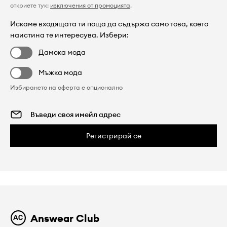
откриете тук:
изключения от промоцията
.
Искаме входящата ти поща да съдържа само това, което
наистина те интересува. Избери:
Дамска мода
Мъжка мода
Избирането на оферта е опционално
Регистрирай се
Answear Club