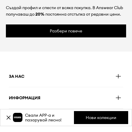
Създай профил и спести от всяка покупка. В Answear Club
получаваш до
20%
постоянна отстъпка от редовни цени.
Разбери повече
ЗА НАС
ИНФОРМАЦИЯ
Свали APP-a и
Нови колекции
ОБСЛУЖВАНЕ НА КЛИЕНТИ
пазарувай лесно!