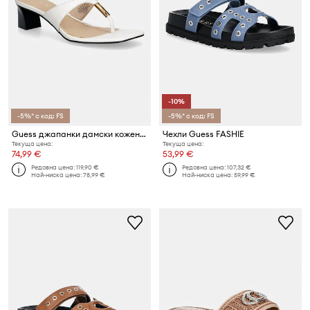
-10%
-5%* с код: FS
-5%* с код: FS
Guess джапанки дамски кожени YAIZA
Чехли Guess FASHIE
Текуща цена:
Текуща цена:
74,99 €
53,99 €
Редовна цена:
119,90 €
Редовна цена:
107,32 €
Най-ниска цена:
78,99 €
Най-ниска цена:
59,99 €