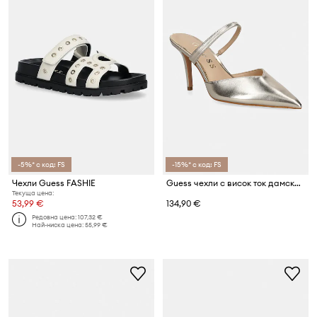
-5%* с код: FS
-15%* с код: FS
Чехли Guess FASHIE
Guess чехли с висок ток дамски от кожа PRATO
Текуща цена:
53,99 €
134,90 €
Редовна цена:
107,32 €
Най-ниска цена:
55,99 €