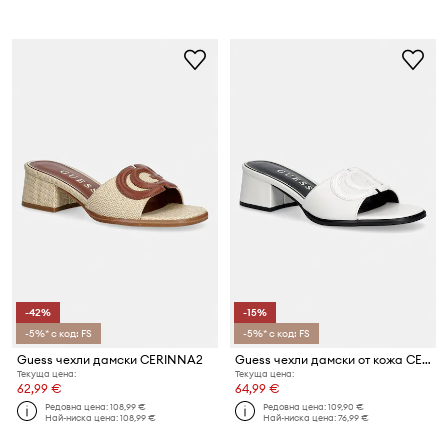
-42%
-15%
-5%* с код: FS
-5%* с код: FS
Guess чехли дамски CERINNA2
Guess чехли дамски от кожа CERINNA
Текуща цена:
Текуща цена:
62,99 €
64,99 €
Редовна цена:
108,99 €
Редовна цена:
109,90 €
Най-ниска цена:
108,99 €
Най-ниска цена:
76,99 €