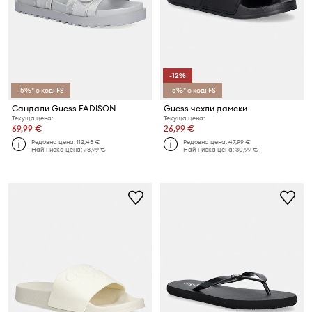
-12%
-5%* с код: FS
-5%* с код: FS
Сандали Guess FADISON
Guess чехли дамски
Текуща цена:
Текуща цена:
69,99 €
26,99 €
Редовна цена:
112,43 €
Редовна цена:
47,99 €
Най-ниска цена:
73,99 €
Най-ниска цена:
30,99 €