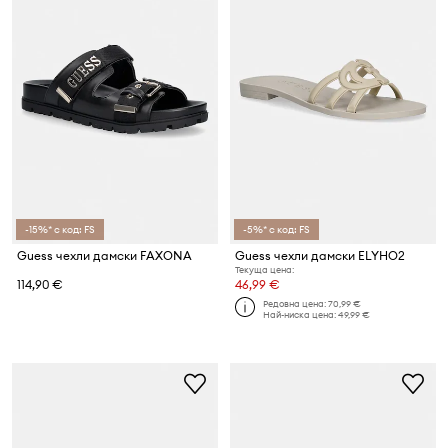
-15%* с код: FS
-5%* с код: FS
Guess чехли дамски FAXONA
Guess чехли дамски ELYHO2
Текуща цена:
114,90 €
46,99 €
Редовна цена:
70,99 €
Най-ниска цена:
49,99 €