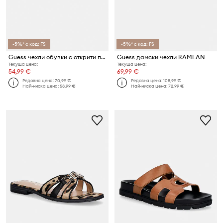
-5%* с код: FS
-5%* с код: FS
Guess чехли обувки с открити пръсти дамски ELYSONE
Guess дамски чехли RAMLAN
Текуща цена:
Текуща цена:
54,99 €
69,99 €
Редовна цена:
70,99 €
Редовна цена:
108,99 €
Най-ниска цена:
58,99 €
Най-ниска цена:
72,99 €