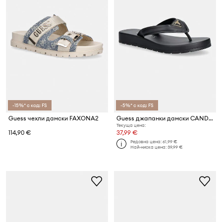
-15%* с код: FS
-5%* с код: FS
Guess чехли дамски FAXONA2
Guess джапанки дамски CANDRY
Текуща цена:
114,90 €
37,99 €
Редовна цена:
61,99 €
Най-ниска цена:
39,99 €