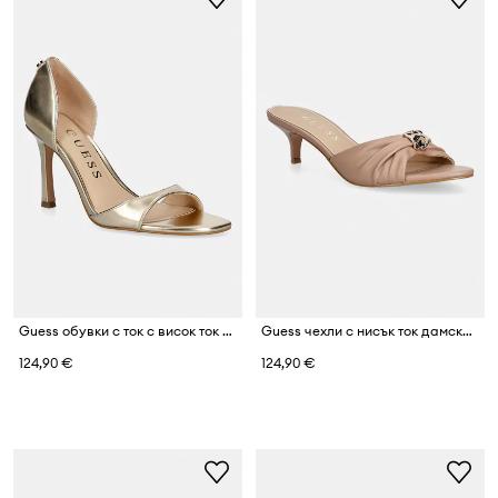
Guess обувки с ток с висок ток дамски KALICO
Guess чехли с нисък ток дамски SOMAYA
124,90 €
124,90 €