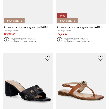
-14%
-5%* с код: FS
-5%* с код: FS
Guess джапанки дамски SAIMAS
Guess джапанки дамски TABLITA
Текуща цена:
Текуща цена:
80,99 €
79,99 €
Редовна цена:
134,90 €
Редовна цена:
108,99 €
Най-ниска цена:
85,99 €
Най-ниска цена:
93,99 €