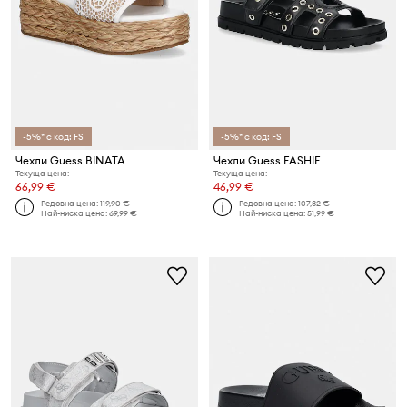
-5%* с код: FS
-5%* с код: FS
Чехли Guess BINATA
Чехли Guess FASHIE
Текуща цена:
Текуща цена:
66,99 €
46,99 €
Редовна цена:
119,90 €
Редовна цена:
107,32 €
Най-ниска цена:
69,99 €
Най-ниска цена:
51,99 €