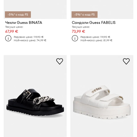
-5%* с код: FS
-5%* с код: FS
Чехли Guess BINATA
Сандали Guess FABELIS
Текуща цена:
Текуща цена:
67,99 €
73,99 €
Редовна цена:
119,90 €
Редовна цена:
119,90 €
Най-ниска цена:
74,99 €
Най-ниска цена:
81,99 €