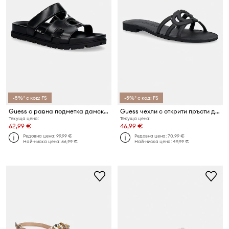
-5%* с код: FS
-5%* с код: FS
Guess с равна подметка дамски FASHIEY
Guess чехли с открити пръсти дамски ELYHO2
Текуща цена:
Текуща цена:
62,99 €
46,99 €
Редовна цена:
99,99 €
Редовна цена:
70,99 €
Най-ниска цена:
66,99 €
Най-ниска цена:
49,99 €