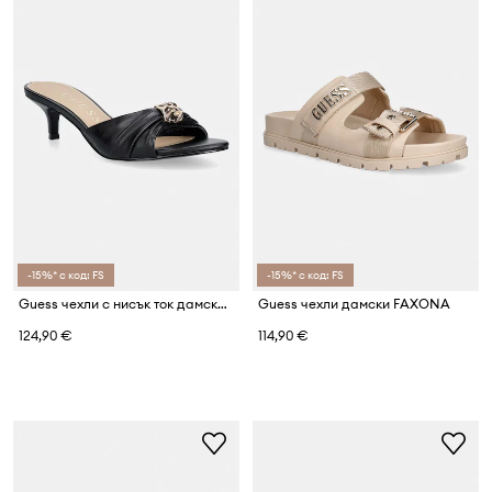
-15%* с код: FS
-15%* с код: FS
Guess чехли с нисък ток дамски SOMAYA
Guess чехли дамски FAXONA
124,90 €
114,90 €