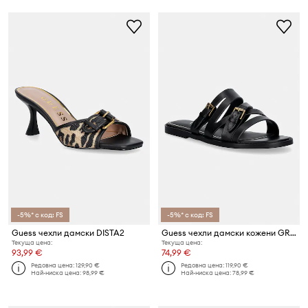
-5%* с код: FS
-5%* с код: FS
Guess чехли дамски DISTA2
Guess чехли дамски кожени GRAYDEN
Текуща цена:
Текуща цена:
93,99 €
74,99 €
Редовна цена:
129,90 €
Редовна цена:
119,90 €
Най-ниска цена:
98,99 €
Най-ниска цена:
78,99 €