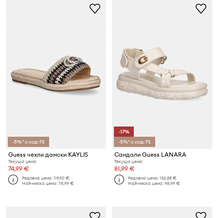
-17%
-5%* с код: FS
-5%* с код: FS
Guess чехли дамски KAYLIS
Сандали Guess LANARA
Текуща цена:
Текуща цена:
74,99 €
81,99 €
Редовна цена:
119,90 €
Редовна цена:
132,88 €
Най-ниска цена:
78,99 €
Най-ниска цена:
98,99 €