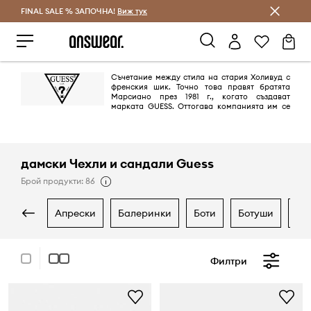
FINAL SALE % ЗАПОЧНА!
Спестявай с Answear Club
Виж тук
Съчетание между стила на стария Холивуд с
френския шик. Точно това правят братята
Марсиано през 1981 г., когато създават
марката GUESS. Оттогава компанията им се
превръща от пионер в областта на дънковите облекла в глобална
марка в лайфстайл сегмента благодарение на незабравими и секси
кампании.
дамски Чехли и сандали Guess
Брой продукти: 86
апрески
балеринки
боти
ботуши
е
Филтри