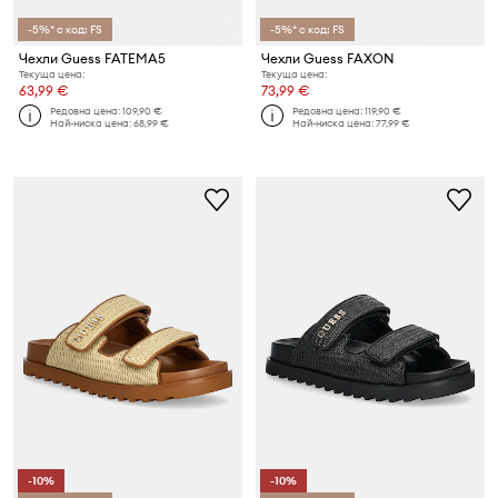
-5%* с код: FS
-5%* с код: FS
Чехли Guess FATEMA5
Чехли Guess FAXON
Текуща цена:
Текуща цена:
63,99 €
73,99 €
Редовна цена:
109,90 €
Редовна цена:
119,90 €
Най-ниска цена:
68,99 €
Най-ниска цена:
77,99 €
-10%
-10%