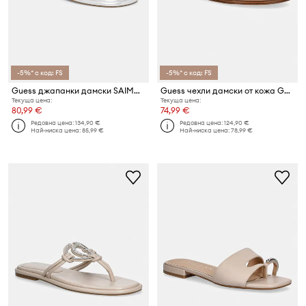
-5%* с код: FS
-5%* с код: FS
Guess джапанки дамски SAIMAS
Guess чехли дамски от кожа GRAYDEN
Текуща цена:
Текуща цена:
80,99 €
74,99 €
Редовна цена:
134,90 €
Редовна цена:
124,90 €
Най-ниска цена:
85,99 €
Най-ниска цена:
78,99 €