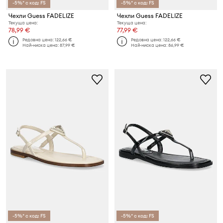
-5%* с код: FS
-5%* с код: FS
Чехли Guess FADELIZE
Чехли Guess FADELIZE
Текуща цена:
Текуща цена:
78,99 €
77,99 €
Редовна цена:
122,66 €
Редовна цена:
122,66 €
Най-ниска цена:
87,99 €
Най-ниска цена:
86,99 €
-5%* с код: FS
-5%* с код: FS