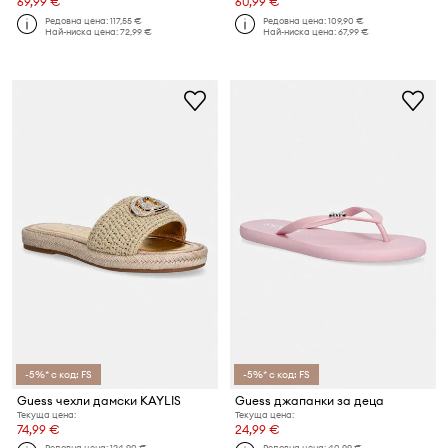
69,99 €
60,99 €
Редовна цена:
117,55 €
Редовна цена:
109,90 €
Най-ниска цена:
72,99 €
Най-ниска цена:
67,99 €
-5%* с код: FS
-5%* с код: FS
Guess чехли дамски KAYLIS
Guess джапанки за деца
Текуща цена:
Текуща цена:
74,99 €
24,99 €
Редовна цена:
124,90 €
Редовна цена:
40,99 €