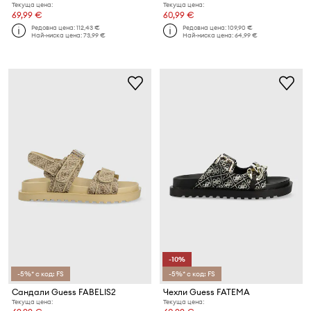
Текуща цена:
Текуща цена:
69,99 €
60,99 €
Редовна цена:
112,43 €
Редовна цена:
109,90 €
Най-ниска цена:
73,99 €
Най-ниска цена:
64,99 €
-10%
-5%* с код: FS
-5%* с код: FS
Сандали Guess FABELIS2
Чехли Guess FATEMA
Текуща цена:
Текуща цена: