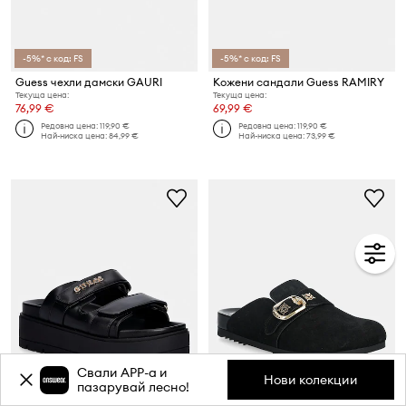
-5%* с код: FS
-5%* с код: FS
Guess чехли дамски GAURI
Кожени сандали Guess RAMIRY
Текуща цена:
Текуща цена:
76,99 €
69,99 €
Редовна цена:
119,90 €
Редовна цена:
119,90 €
Най-ниска цена:
84,99 €
Най-ниска цена:
73,99 €
Свали APP-a и
Нови колекции
пазарувай лесно!