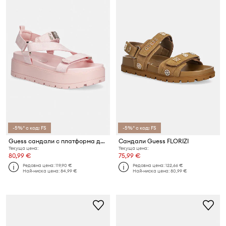
-5%* с код: FS
-5%* с код: FS
Guess сандали с платформа дамски FETTA
Сандали Guess FLORIZI
Текуща цена:
Текуща цена:
80,99 €
75,99 €
Редовна цена:
119,90 €
Редовна цена:
122,66 €
Най-ниска цена:
84,99 €
Най-ниска цена:
80,99 €