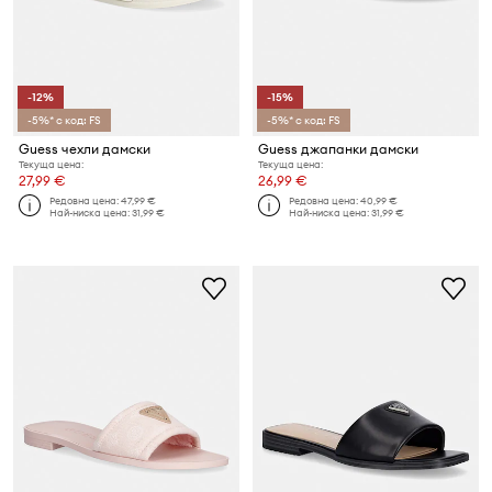
-12%
-15%
-5%* с код: FS
-5%* с код: FS
Guess чехли дамски
Guess джапанки дамски
Текуща цена:
Текуща цена:
27,99 €
26,99 €
Редовна цена:
47,99 €
Редовна цена:
40,99 €
Най-ниска цена:
31,99 €
Най-ниска цена:
31,99 €