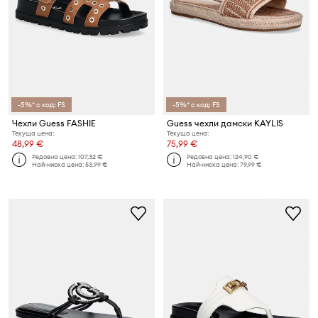
-5%* с код: FS
-5%* с код: FS
Чехли Guess FASHIE
Guess чехли дамски KAYLIS
Текуща цена:
Текуща цена:
48,99 €
75,99 €
Редовна цена:
107,32 €
Редовна цена:
124,90 €
Най-ниска цена:
53,99 €
Най-ниска цена:
79,99 €