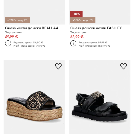
-10%
-5%* с код: FS
-5%* с код: FS
Guess чехли дамски REALLA4
Guess дамски чехли FASHIEY
Текуща цена:
Текуща цена:
69,99 €
62,99 €
Редовна цена:
114,90 €
Редовна цена:
99,99 €
Най-ниска цена:
74,99 €
Най-ниска цена:
69,99 €