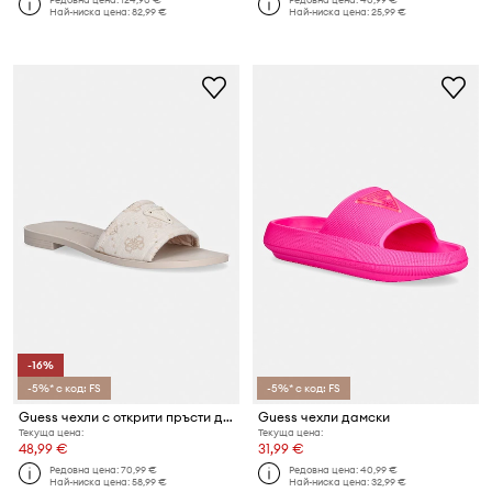
Най-ниска цена:
82,99 €
Най-ниска цена:
25,99 €
-16%
-5%* с код: FS
-5%* с код: FS
Guess чехли с открити пръсти дамски ELYSONE
Guess чехли дамски
Текуща цена:
Текуща цена:
48,99 €
31,99 €
Редовна цена:
70,99 €
Редовна цена:
40,99 €
Най-ниска цена:
58,99 €
Най-ниска цена:
32,99 €