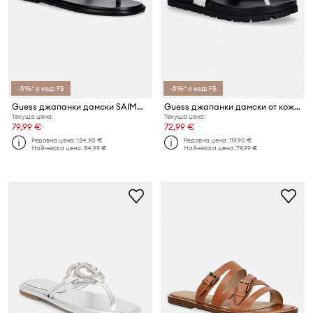
-5%* с код: FS
-5%* с код: FS
Guess джапанки дамски SAIMAS
Guess джапанки дамски от кожа FARRON
Текуща цена:
Текуща цена:
79,99 €
72,99 €
Редовна цена:
134,90 €
Редовна цена:
119,90 €
Най-ниска цена:
84,99 €
Най-ниска цена:
79,99 €