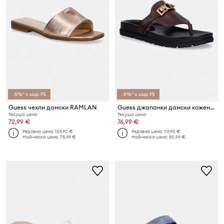
-5%* с код: FS
-5%* с код: FS
Guess чехли дамски RAMLAN
Guess джапанки дамски кожени FARRON
Текуща цена:
Текуща цена:
72,99 €
76,99 €
Редовна цена:
109,90 €
Редовна цена:
119,90 €
Най-ниска цена:
75,99 €
Най-ниска цена:
80,99 €