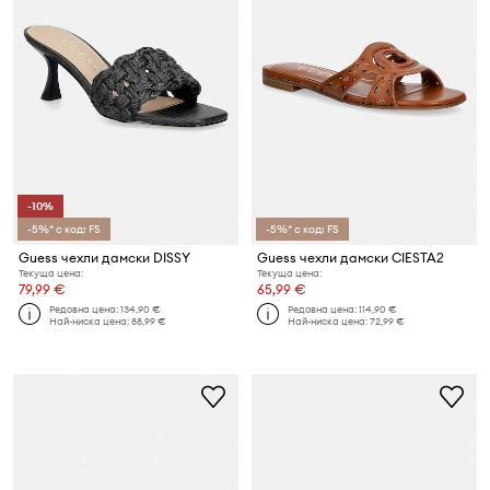
-10%
-5%* с код: FS
-5%* с код: FS
Guess чехли дамски DISSY
Guess чехли дамски CIESTA2
Текуща цена:
Текуща цена:
79,99 €
65,99 €
Редовна цена:
134,90 €
Редовна цена:
114,90 €
Най-ниска цена:
88,99 €
Най-ниска цена:
72,99 €