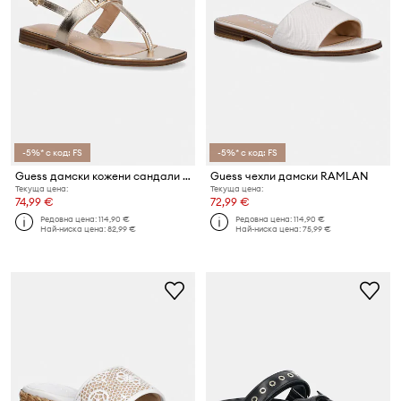
-5%* с код: FS
-5%* с код: FS
Guess дамски кожени сандали RAMIRY
Guess чехли дамски RAMLAN
Текуща цена:
Текуща цена:
74,99 €
72,99 €
Редовна цена:
114,90 €
Редовна цена:
114,90 €
Най-ниска цена:
82,99 €
Най-ниска цена:
75,99 €