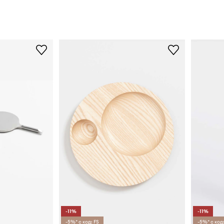
-11%
-11%
-5%* с код: FS
-5%* с код: