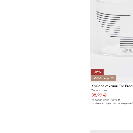
-12%
-5%* с код: FS
Текуща цена:
38,99 €
Редовна цена:
88,99 €
Най-ниска цена за последните 