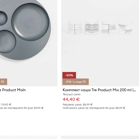
-50%
 FS
-5%* с код: FS
e Product Moln
Комплект чаши Tre Product Mix 200 ml (4 броя)
Текуща цена:
44,40 €
:
119,90 €
Редовна цена:
88,99 €
а за последните 30 дни:
59,90 €
Най-ниска цена за последните 30 дни:
88,99 €