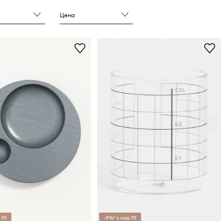
Цена
 FS
-5%* с код: FS