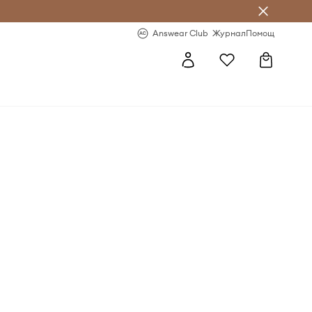
естявай с Answear Club
-20% за първа поръчка
Answear Club
Журнал
Помощ