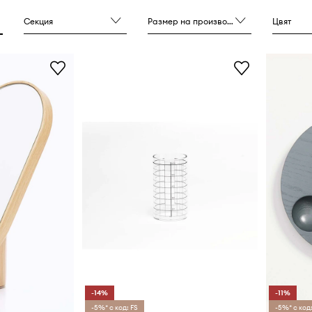
Секция
Размер на производителя
Цвят
-14%
-11%
-5%* с код: FS
-5%* с код: