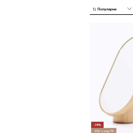
на храна
Популярни
Текстил за кухня
-14%
-5%* с код: FS