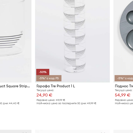
-50%
-5%* с код: FS
-5%* с код:
Комплект чаши Tre Product Square Stripes 200 ml (4 броя)
Гарафа Tre Product 1 L
Поднос Tr
Текуща цена:
Текуща цена:
24,90 €
54,99 €
Редовна цена:
49,99 €
Редовна цена
30 дни:
44,40 €
Най-ниска цена за последните 30 дни:
49,99 €
Най-ниска цен