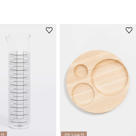
 FS
-5%* с код: FS