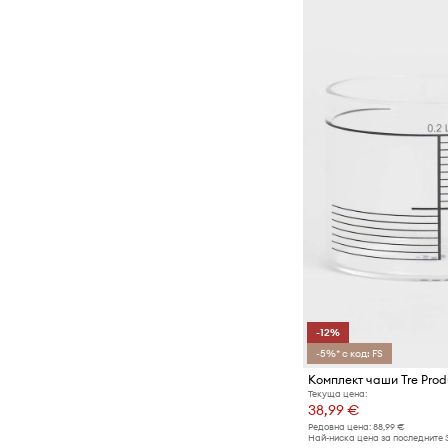
-12%
-5%* с код: FS
Текуща цена:
38,99 €
Редовна цена:
88,99 €
Най-ниска цена за последните 