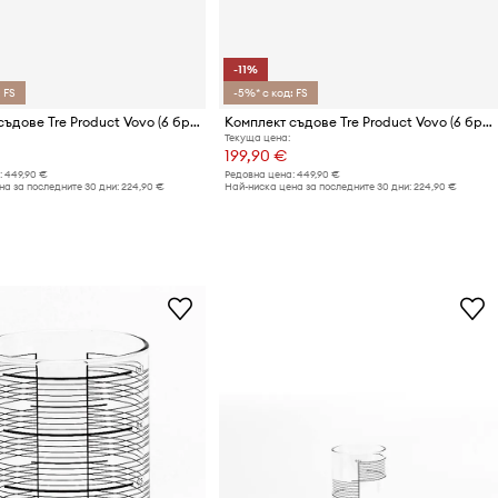
-11%
 FS
-5%* с код: FS
Комплект съдове Tre Product Vovo (6 броя)
Комплект съдове Tre Product Vovo (6 броя)
Текуща цена:
199,90 €
:
449,90 €
Редовна цена:
449,90 €
а за последните 30 дни:
224,90 €
Най-ниска цена за последните 30 дни:
224,90 €