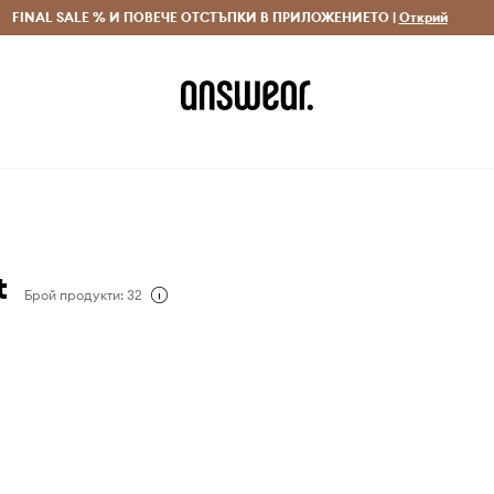
 и връщане за поръчки над 70 EUR
FINAL SALE % И ПОВЕЧЕ ОТСТЪПКИ В ПРИЛОЖЕНИЕТО |
Доставка 1-5 дни
Открий
Сп
t
Брой продукти: 32
 дизайнерска марка,
от международно
йнер Томек Ригалик.