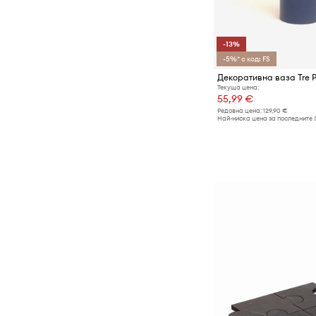
-13%
-5%* с код: FS
Декоративна ваза Tre 
Текуща цена:
55,99 €
Редовна цена:
129,90 €
Най-ниска цена за последните 