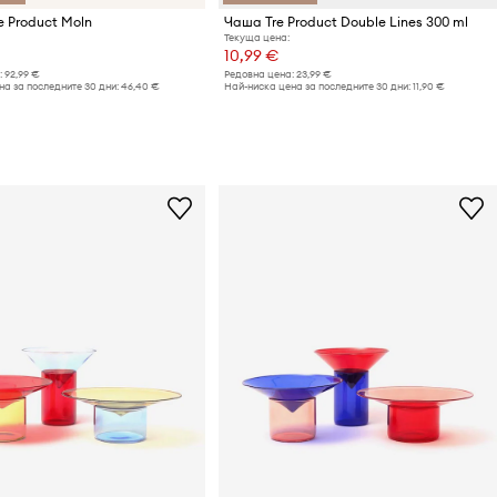
e Product Moln
Чаша Tre Product Double Lines 300 ml
Текуща цена:
10,99 €
:
92,99 €
Редовна цена:
23,99 €
а за последните 30 дни:
46,40 €
Най-ниска цена за последните 30 дни:
11,90 €