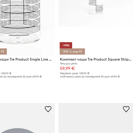
-14%
 FS
-5%* с код: FS
Комплект чаши Tre Product Single Line 500 ml (4 броя)
Комплект чаши Tre Product Square Stripes 500 ml (4 броя)
Текуща цена:
59,99 €
:
139,90 €
Редовна цена:
139,90 €
а за последните 30 дни:
69,90 €
Най-ниска цена за последните 30 дни:
69,90 €