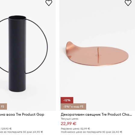
-12%
 FS
-5%* с код: FS
на ваза Tre Product Gap
Декоративен свещник Tre Product Chamber
Текуща цена:
22,99 €
:
129,90 €
Редовна цена:
52,99 €
а за последните 30 дни:
64,90 €
Най-ниска цена за последните 30 дни:
26,40 €