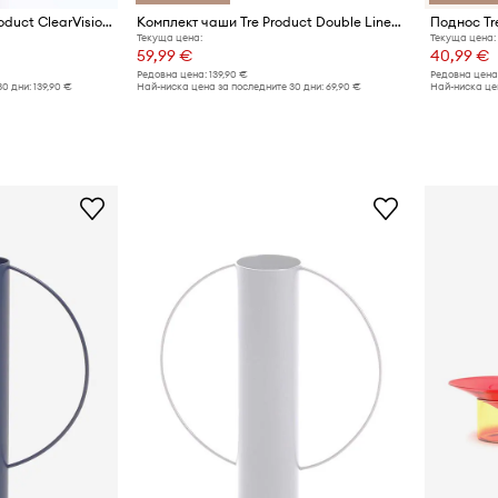
Стоящо огледало Tre Product ClearVision Woodturn
Комплект чаши Tre Product Double Lines 500 ml (4 броя)
Поднос Tr
Текуща цена:
Текуща цена:
59,99 €
40,99 €
Редовна цена:
139,90 €
Редовна цена
30 дни:
139,90 €
Най-ниска цена за последните 30 дни:
69,90 €
Най-ниска цен