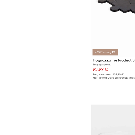
-5%* с код: FS
Текуща цена:
93,99 €
Редовна цена:
209,90 €
Най-ниска цена за последните 