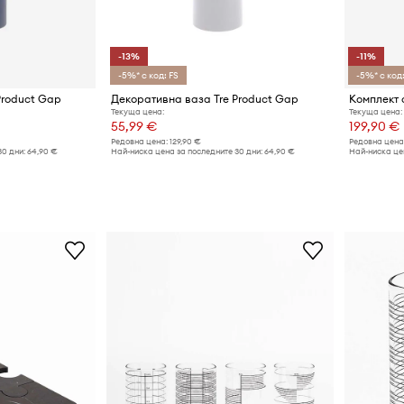
-13%
-11%
-5%* с код: FS
-5%* с код:
Product Gap
Декоративна ваза Tre Product Gap
Текуща цена:
Текуща цена:
55,99 €
199,90 €
Редовна цена:
129,90 €
Редовна цена
30 дни:
64,90 €
Най-ниска цена за последните 30 дни:
64,90 €
Най-ниска цен