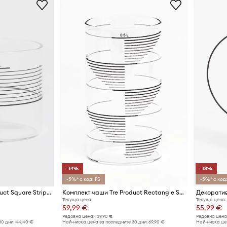
-14%
-13%
-5%* с код: FS
-5%* с код:
Комплект чаши Tre Product Square Stripes 200 ml (4 броя)
Комплект чаши Tre Product Rectangle Stripes 500 ml (4 броя)
Декоратив
Текуща цена:
Текуща цена:
59,99 €
55,99 €
Редовна цена:
139,90 €
Редовна цена
30 дни:
44,40 €
Най-ниска цена за последните 30 дни:
69,90 €
Най-ниска цен