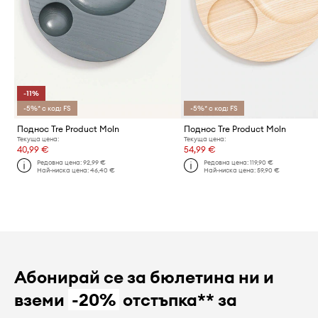
-11%
-5%* с код: FS
-5%* с код: FS
Поднос Tre Product Moln
Поднос Tre Product Moln
Текуща цена:
Текуща цена:
40,99 €
54,99 €
Редовна цена:
92,99 €
Редовна цена:
119,90 €
Най-ниска цена:
46,40 €
Най-ниска цена:
59,90 €
Абонирай се за бюлетина ни и
вземи
-20%
отстъпка** за