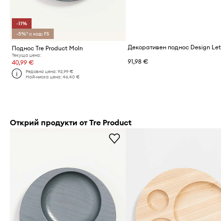
-11%
-5%* с код: FS
Поднос Tre Product Moln
Текуща цена:
91,98 €
40,99 €
Редовна цена:
92,99 €
Най-ниска цена:
46,40 €
Открий продукти от Tre Product