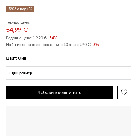
-5%* с код: FS
Текуща цена:
54,99 €
Редовна цена:
119,90 €
-54%
Най-ниска цена за последните 30 дни:
59,90 €
 -8%
Цвят:
сив
Един размер
Добави в кошницата