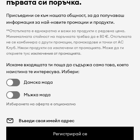
първата си поръчка.
Присъедини се към нашата общност, за да получаваш
информация за най-новите промоции и продукти.
**Отстъпката е еднократна и важи за продукти с редовна цена.
Минималната стойност на поръчката трябва да е 80 €. Отстъпката
не се комбинира с други промоции, промокодове и точки от AC
Клуб. Някои продукти са изключени от промоцията. Може да ги
откриете тук:
изключения от промоцията
.
Искаме входящата ти поща да съдържа само това, което
наистина те интересува. Избери:
Дамска мода
Мъжка мода
Избирането на оферта е опционално
Регистрирай се