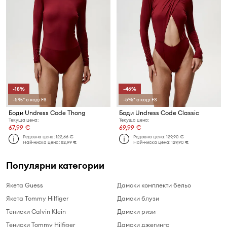
-18%
-46%
-5%* с код: FS
-5%* с код: FS
Боди Undress Code Thong
Боди Undress Code Classic
Текуща цена:
Текуща цена:
67,99 €
69,99 €
Редовна цена:
122,66 €
Редовна цена:
129,90 €
Най-ниска цена:
82,99 €
Най-ниска цена:
129,90 €
Популярни категории
Якета Guess
Дамски комплекти бельо
Якета Tommy Hilfiger
Дамски блузи
Тениски Calvin Klein
Дамски ризи
Тениски Tommy Hilfiger
Дамски джегингс