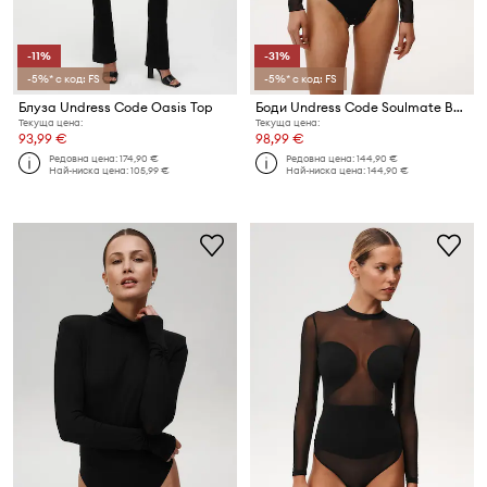
-11%
-31%
-5%* с код: FS
-5%* с код: FS
Блуза Undress Code Oasis Top
Боди Undress Code Soulmate Bodysuit
Текуща цена:
Текуща цена:
93,99 €
98,99 €
Редовна цена:
174,90 €
Редовна цена:
144,90 €
Най-ниска цена:
105,99 €
Най-ниска цена:
144,90 €