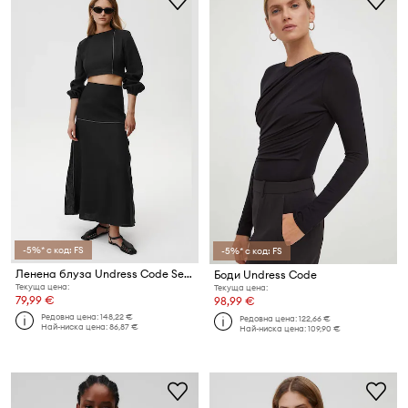
-5%* с код: FS
-5%* с код: FS
Ленена блуза Undress Code Selene Shirt
Боди Undress Code
Текуща цена:
Текуща цена:
79,99 €
98,99 €
Редовна цена:
148,22 €
Редовна цена:
122,66 €
Най-ниска цена:
86,87 €
Най-ниска цена:
109,90 €