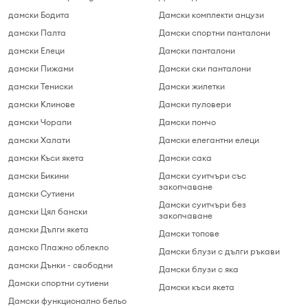
дамски Бодита
Дамски комплекти анцузи
дамски Палта
Дамски спортни панталони
дамски Елеци
Дамски панталони
дамски Пижами
Дамски ски панталони
дамски Тениски
Дамски жилетки
дамски Клинове
Дамски пуловери
дамски Чорапи
Дамски пончо
дамски Халати
Дамски елегантни елеци
дамски Къси якета
Дамски сака
дамски Бикини
Дамски суитчъри cъс
закопчаване
дамски Сутиени
Дамски суитчъри без
дамски Цял бански
закопчаване
дамски Дълги якета
Дамски топове
дамскo Плажно облекло
Дамски блузи с дълги ръкави
дамски Дънки - свободни
Дамски блузи c яка
Дамски спортни сутиени
Дамски къси якета
Дамски функционално бельо