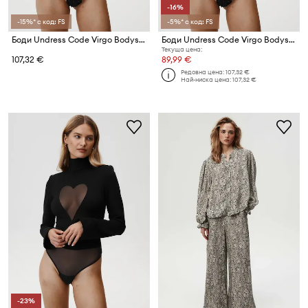
-16%
-15%* с код: FS
-5%* с код: FS
Боди Undress Code Virgo Bodysuit Thong
Боди Undress Code Virgo Bodysuit
Текуща цена:
107,32 €
89,99 €
Редовна цена:
107,32 €
Най-ниска цена:
107,32 €
-23%