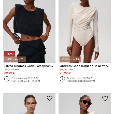
-37%
-5%* с код: FS
-5%* с код: FS
Блуза Undress Code Persephone Top
Undress Code боди дамски от лиосел American Beauty Bodysuit Classic
Текуща цена:
Текуща цена:
89,99 €
93,99 €
Редовна цена:
144,90 €
Редовна цена:
139,90 €
Най-ниска цена:
144,90 €
Най-ниска цена:
102,99 €