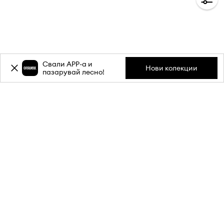
Свали APP-a и
Нови колекции
пазарувай лесно!
Абонирай се за бюлетина ни и
вземи
-20%
отстъпка** за
първата си поръчка.