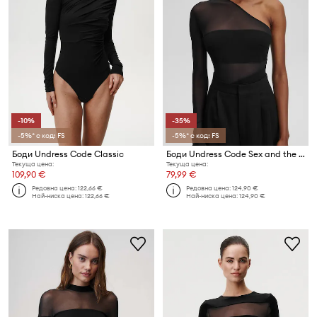
-10%
-35%
-5%* с код: FS
-5%* с код: FS
Боди Undress Code Classic
Боди Undress Code Sex and the City Bodysuit Thong
Текуща цена:
Текуща цена:
109,90 €
79,99 €
Редовна цена:
122,66 €
Редовна цена:
124,90 €
Най-ниска цена:
122,66 €
Най-ниска цена:
124,90 €