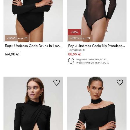
-38%
-15%* с код: FS
-5%* с код: FS
Боди Undress Code Drunk in Love Bodysuit
Боди Undress Code No Promises Bodysuit Thong
Текуща цена:
164,90 €
88,99 €
Редовна цена:
144,90 €
Най-ниска цена:
144,90 €