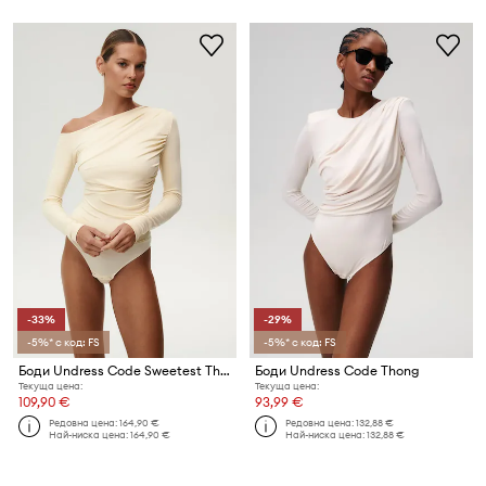
-33%
-29%
-5%* с код: FS
-5%* с код: FS
Боди Undress Code Sweetest Thing Bodysuit
Боди Undress Code Thong
Текуща цена:
Текуща цена:
109,90 €
93,99 €
Редовна цена:
164,90 €
Редовна цена:
132,88 €
Най-ниска цена:
164,90 €
Най-ниска цена:
132,88 €