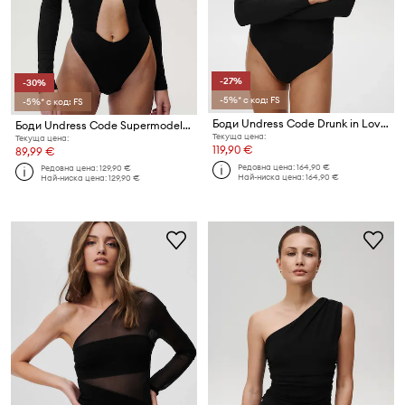
-27%
-30%
-5%* с код: FS
-5%* с код: FS
Боди Undress Code Drunk in Love Bodysuit Classic
Боди Undress Code Supermodel Secrets Classic
Текуща цена:
Текуща цена:
119,90 €
89,99 €
Редовна цена:
164,90 €
Редовна цена:
129,90 €
Най-ниска цена:
164,90 €
Най-ниска цена:
129,90 €