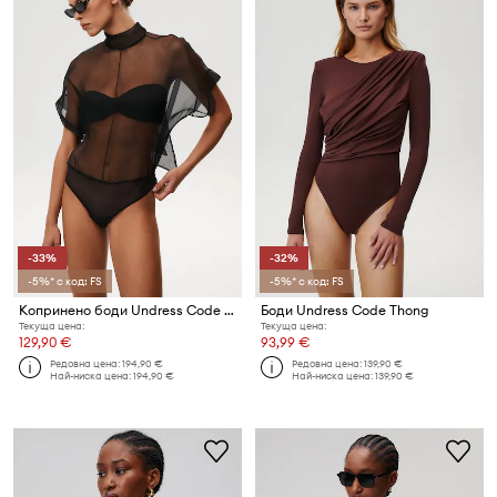
-33%
-32%
-5%* с код: FS
-5%* с код: FS
Копринено боди Undress Code Pirouette Bodysuit
Боди Undress Code Thong
Текуща цена:
Текуща цена:
129,90 €
93,99 €
Редовна цена:
194,90 €
Редовна цена:
139,90 €
Най-ниска цена:
194,90 €
Най-ниска цена:
139,90 €