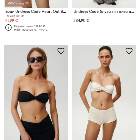
-5%* с код: FS
Боди Undress Code Heart Out Bodysuit Classic
Undress Code блуза тип риза дамска от купро Flow
Текуща цена:
91,99 €
234,90 €
Редовна цена:
159,90 €
Най-ниска цена:
119,90 €