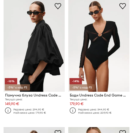
-16%
-14%
-5%* с код: FS
-5%* с код: FS
Памучна блуза Undress Code Buonasera Shirt
Боди Undress Code End Game Bodysuit
Текуща цена:
Текуща цена:
149,90 €
179,90 €
Редовна цена:
294,90 €
Редовна цена:
344,90 €
Най-ниска цена:
179,90 €
Най-ниска цена:
209,90 €