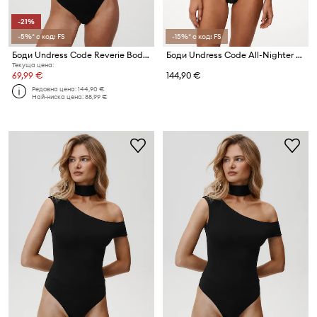
-21%
-5%* с код: FS
-15%* с код: FS
Боди Undress Code Reverie Bodysuit
Боди Undress Code All-Nighter Bodysuit
Текуща цена:
69,99 €
144,90 €
Редовна цена:
144,90 €
Най-ниска цена:
88,99 €