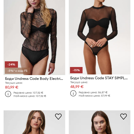
-24%
-15%
-5%* с код: FS
Боди Undress Code STAY SIMPLE THONG
Боди Undress Code Body Electric Bodysuit
Текуща цена:
Текуща цена:
48,99 €
80,99 €
Редовна цена:
86,87 €
Редовна цена:
107,32 €
Най-ниска цена:
57,99 €
Най-ниска цена:
107,32 €