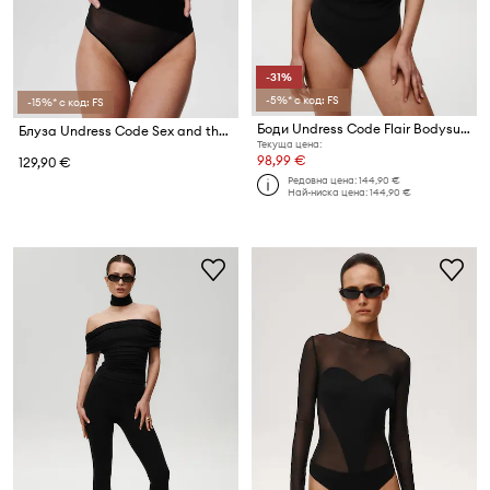
-31%
-5%* с код: FS
-15%* с код: FS
Боди Undress Code Flair Bodysuit
Блуза Undress Code Sex and the City Classic
Текуща цена:
98,99 €
129,90 €
Редовна цена:
144,90 €
Най-ниска цена:
144,90 €