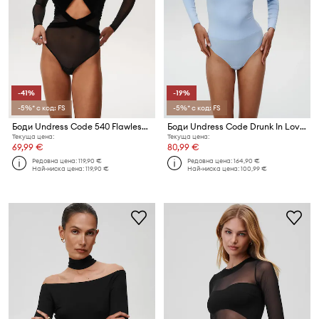
-41%
-19%
-5%* с код: FS
-5%* с код: FS
Боди Undress Code 540 Flawless Bodysuit Black Classic
Боди Undress Code Drunk In Love Bodysuit
Текуща цена:
Текуща цена:
69,99 €
80,99 €
Редовна цена:
119,90 €
Редовна цена:
164,90 €
Най-ниска цена:
119,90 €
Най-ниска цена:
100,99 €