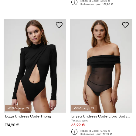
Редовна цена:
159,90 €
Най-ниска цена:
159,90 €
-15%* с код: FS
-5%* с код: FS
Боди Undress Code Thong
Блуза Undress Code Libra Bodysuit Thong
Текуща цена:
174,90 €
65,99 €
Редовна цена:
107,32 €
Най-ниска цена:
72,99 €