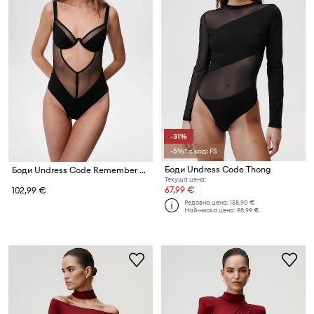
-31%
-5%* с код: FS
Боди Undress Code Thong
Боди Undress Code Remember Me Bodysuit Thong
Текуща цена:
67,99 €
102,99 €
Редовна цена:
158,90 €
Най-ниска цена:
98,99 €