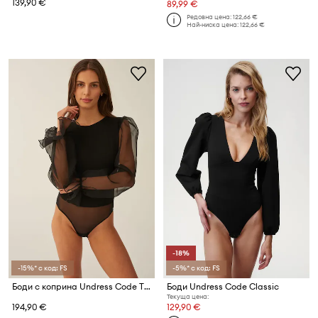
139,90 €
89,99 €
Редовна цена:
122,66 €
Най-ниска цена:
122,66 €
-18%
-15%* с код: FS
-5%* с код: FS
Боди с коприна Undress Code Thong
Боди Undress Code Classic
Текуща цена:
194,90 €
129,90 €