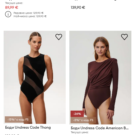
Текуща цена:
89,99 €
139,90 €
Редовна цена:
129,90 €
Най-ниска цена:
129,90 €
-26%
-15%* с код: FS
-5%* с код: FS
Боди Undress Code Thong
Боди Undress Code American Beauty
Текуща цена: