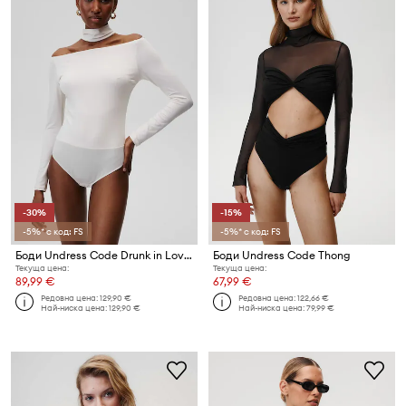
-30%
-15%
-5%* с код: FS
-5%* с код: FS
Боди Undress Code Drunk in Love Classic
Боди Undress Code Thong
Текуща цена:
Текуща цена:
89,99 €
67,99 €
Редовна цена:
129,90 €
Редовна цена:
122,66 €
Най-ниска цена:
129,90 €
Най-ниска цена:
79,99 €