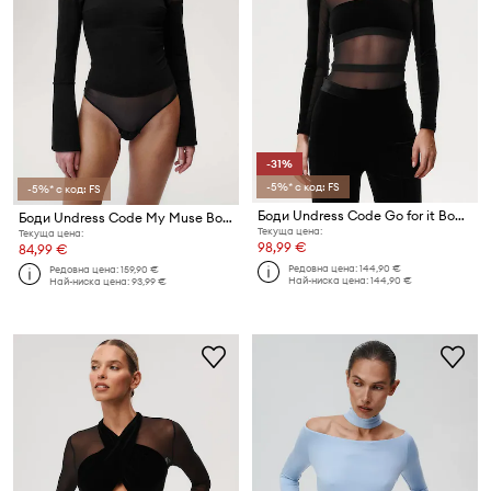
-31%
-5%* с код: FS
-5%* с код: FS
Боди Undress Code Go for it Bodysuit Thong
Боди Undress Code My Muse Bodysuit Classic
Текуща цена:
Текуща цена:
98,99 €
84,99 €
Редовна цена:
144,90 €
Редовна цена:
159,90 €
Най-ниска цена:
144,90 €
Най-ниска цена:
93,99 €