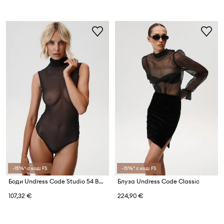
-15%* с код: FS
-15%* с код: FS
Боди Undress Code Studio 54 Bodysuit Thong
Блуза Undress Code Classic
107,32 €
224,90 €