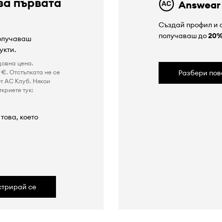
за първата
Answear
Създай профил и с
получаваш до
20
получаваш
укти.
довна цена.
€. Отстъпката не се
Разбери пов
т AC Клуб. Някои
криете тук:
това, което
а
стрирай се