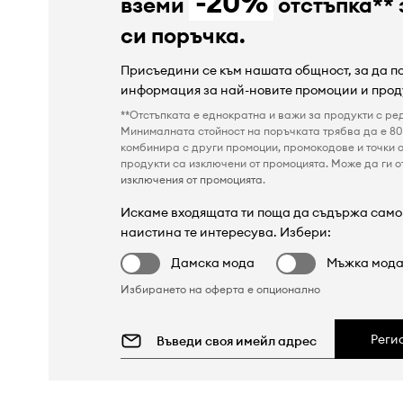
-20%
вземи
отстъпка** 
си поръчка.
Присъедини се към нашата общност, за да 
информация за най-новите промоции и прод
**Отстъпката е еднократна и важи за продукти с ре
Минималната стойност на поръчката трябва да е 80 
комбинира с други промоции, промокодове и точки о
продукти са изключени от промоцията. Може да ги от
изключения от промоцията
.
Искаме входящата ти поща да съдържа само 
наистина те интересува. Избери:
Дамска мода
Мъжка мод
Избирането на оферта е опционално
Реги