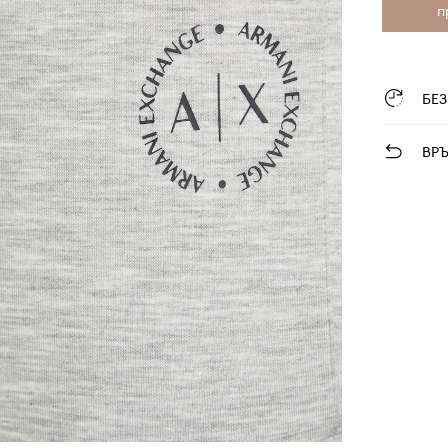
п
БЕ
ВР