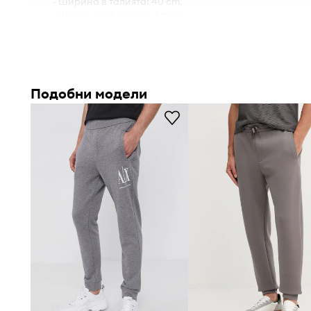
- Ширина в талията: 40 cm.
- Ширина в бедрата: 53 cm.
- Височина на талията: 27 cm.
- Ширина на крачолите в долната част: 15 cm.
- Ширина на крачолите: 32 cm.
- Дължина: 97,5 cm.
Подобни модели
- Мерките се отнасят за размер: M.