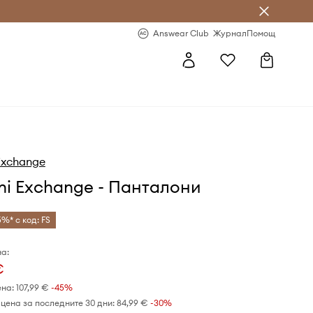
естявай с Answear Club
-20% за първа поръчка
Answear Club
Журнал
Помощ
Exchange
i Exchange - Панталони
5%* с код: FS
а:
€
ена:
107,99 €
-45%
цена за последните 30 дни:
84,99 €
 -30%