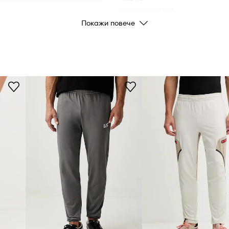
производителя
Покажи повече
Цвят
Марка
Arm
Производител
Код на продукта