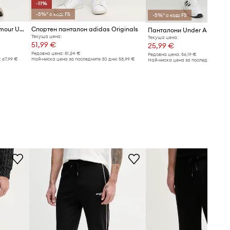
-11%
-5%* с код: FS
-5%* с код: FS
Спортен панталон Under Armour Unstoppable
Спортен панталон adidas Originals
Панталони Under Armour
Текуща цена:
Текуща цена:
51,99 €
25,99 €
Редовна цена:
81,24 €
Редовна цена:
56,19 €
:
67,99 €
Най-ниска цена за последните 30 дни:
58,99 €
Най-ниска цена за последните 30 дн