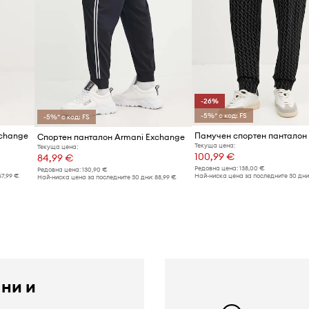
-26%
-5%* с код: FS
-5%* с код: FS
xchange
Спортен панталон Armani Exchange
Текуща цена:
Текуща цена:
100,99 €
84,99 €
Редовна цена:
138,00 €
Редовна цена:
130,90 €
67,99 €
Най-ниска цена за последните 30 дни
Най-ниска цена за последните 30 дни:
88,99 €
 ни и