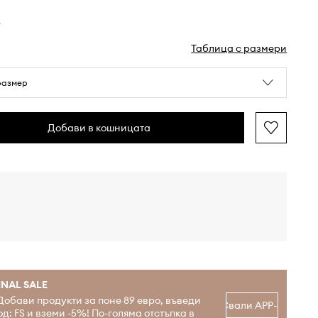
в
Таблица с размери
размер
Добави в кошницата
INAL SALE
Добави продукти за поне 89 евро, въведи
Свали APP-а
од: FS и вземи -5%! По-голяма отстъпка в