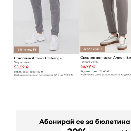
-5%* с код: FS
-5%* с код: FS
Спортен панталон Armani E
Панталон Armani Exchange
Текуща цена:
Текуща цена:
66,99 €
55,99 €
Редовна цена:
112,43 €
Редовна цена:
107,32 €
Най-ниска цена за последните 30 дни:
Най-ниска цена за последните 30 дни:
59,99 €
Абонирай се за бюлетина