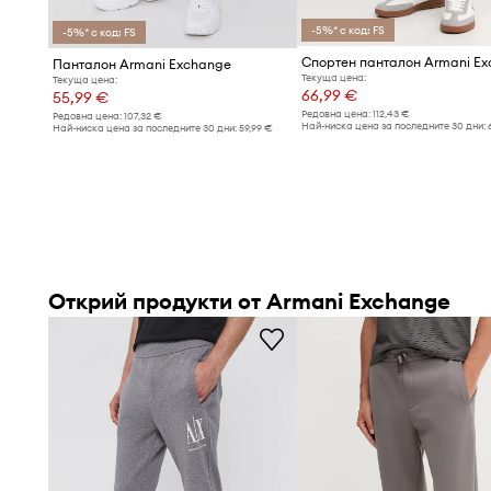
-5%* с код: FS
-5%* с код: FS
Спортен панталон Armani E
Панталон Armani Exchange
Текуща цена:
Текуща цена:
66,99 €
55,99 €
Редовна цена:
112,43 €
Редовна цена:
107,32 €
Най-ниска цена за последните 30 дни:
Най-ниска цена за последните 30 дни:
59,99 €
Открий продукти от Armani Exchange