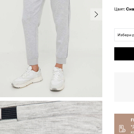
Цвят:
си
Избери 
F
*
к