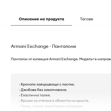
Описание на продукта
Тагове
Armani Exchange - Панталони
Панталон от колекция Armani Exchange. Моделът е направ
- Крачоли завършващи с ластик.
- Джобове без закопчаване.
- Еластична талия.
- Връзки за стягане в областта на кръста.
- Тънък, гъвкав трикотажен материал.