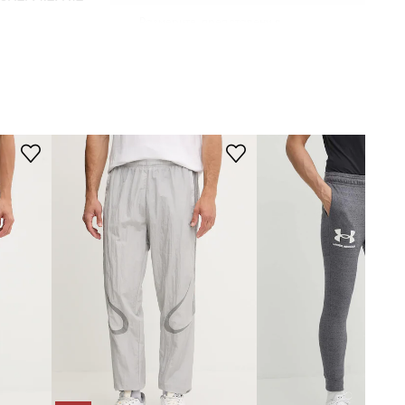
Размерите, представени в
магазина, са преизчислени спрямо
стандартната европейска таблица
сив
с размери. На етикета на
доставения продукт е посочена
оригиналната маркировка на
ani Exchange
производителя.
Таблица с размери