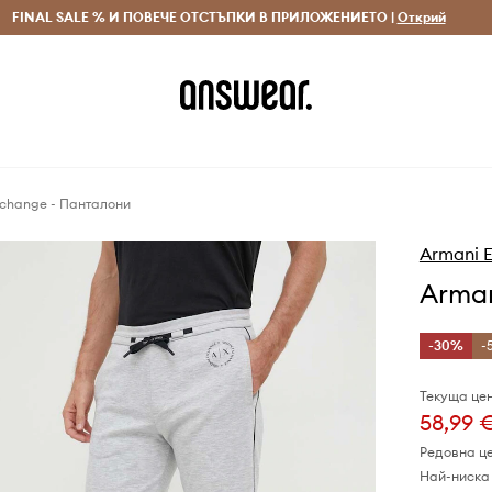
 и връщане за поръчки над 70 EUR
FINAL SALE % И ПОВЕЧЕ ОТСТЪПКИ В ПРИЛОЖЕНИЕТО |
Доставка 1-5 дни
Открий
Сп
xchange - Панталони
Armani 
Arman
-30%
-
Текуща цен
58,99 
Редовна ц
Най-ниска 