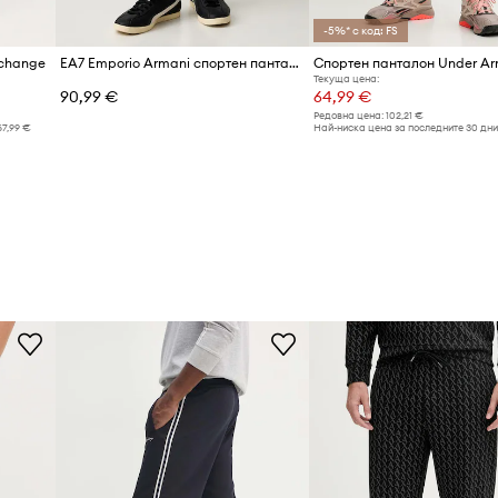
-5%* с код: FS
xchange
EA7 Emporio Armani спортен панталон мъжки от памук
Текуща цена:
90,99 €
64,99 €
Редовна цена:
102,21 €
67,99 €
Най-ниска цена за последните 30 дни