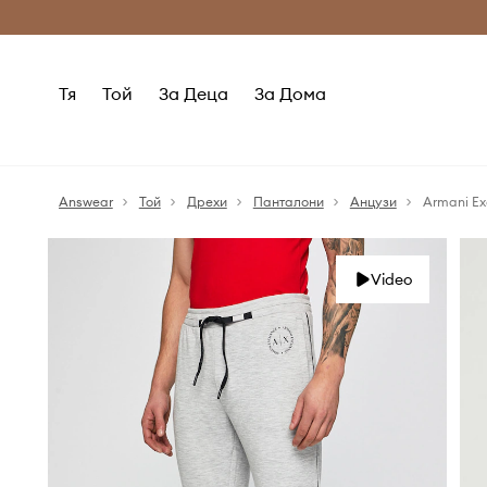
Само оригинални продукти
Безплатни доставка
Тя
Той
За Деца
За Дома
Answear
Той
Дрехи
Панталони
Анцузи
Armani E
Video