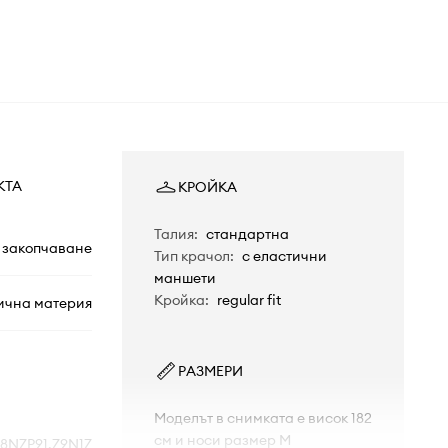
КТА
КРОЙКА
Талия
:
стандартна
 закопчаване
Тип крачол
:
с еластични
маншети
Кройка
:
regular fit
ична материя
РАЗМЕРИ
Моделът в снимката е висок 182
см и носи размер M
8NZP91.Z9N1Z