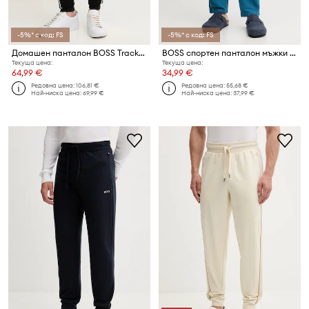
-5%* с код: FS
-5%* с код: FS
Домашен панталон BOSS Tracksuit Pants
BOSS спортен панталон мъжки с памук Waffle Pants
Текуща цена:
Текуща цена:
64,99 €
34,99 €
Редовна цена:
106,81 €
Редовна цена:
55,68 €
Най-ниска цена:
69,99 €
Най-ниска цена:
37,99 €