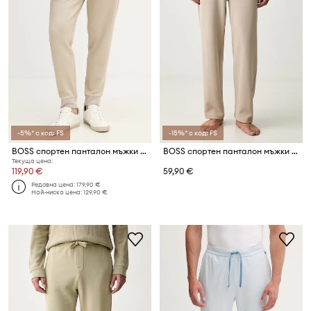
-5%* с код: FS
-15%* с код: FS
BOSS спортен панталон мъжки с памук
BOSS спортен панталон мъжки с памук Waffle Pants
Текуща цена:
119,90 €
59,90 €
Редовна цена:
179,90 €
Най-ниска цена:
129,90 €