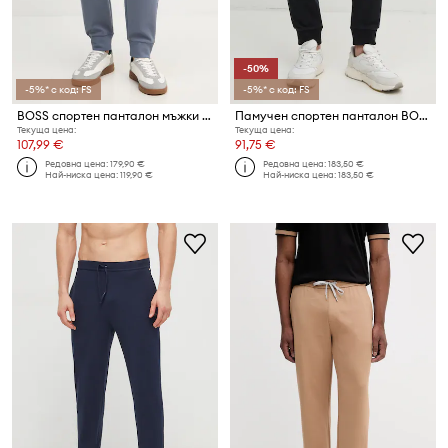
-50%
-5%* с код: FS
-5%* с код: FS
BOSS спортен панталон мъжки от памук Locsin 01
Памучен спортен панталон BOSS
Текуща цена:
Текуща цена:
107,99 €
91,75 €
Редовна цена:
179,90 €
Редовна цена:
183,50 €
Най-ниска цена:
119,90 €
Най-ниска цена:
183,50 €