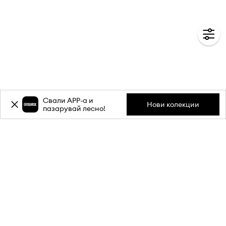
Свали APP-a и
Нови колекции
пазарувай лесно!
Абонирай се за бюлетина ни и