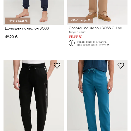
-5%* с код: FS
-15%* с код: FS
Спортен панталон BOSS C-Locsin 109
Домашен панталон BOSS
Текуща цена:
98,99 €
49,90 €
Редовна цена:
194,24 €
Най-ниска цена:
109,90 €