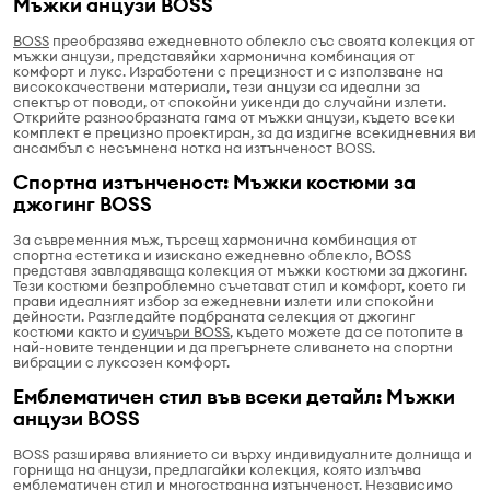
Мъжки анцузи BOSS
BOSS
преобразява ежедневното облекло със своята колекция от
мъжки анцузи, представяйки хармонична комбинация от
комфорт и лукс. Изработени с прецизност и с използване на
висококачествени материали, тези анцузи са идеални за
спектър от поводи, от спокойни уикенди до случайни излети.
Открийте разнообразната гама от мъжки анцузи, където всеки
комплект е прецизно проектиран, за да издигне всекидневния ви
ансамбъл с несъмнена нотка на изтънченост BOSS.
Спортна изтънченост: Мъжки костюми за
джогинг BOSS
За съвременния мъж, търсещ хармонична комбинация от
спортна естетика и изискано ежедневно облекло, BOSS
представя завладяваща колекция от мъжки костюми за джогинг.
Тези костюми безпроблемно съчетават стил и комфорт, което ги
прави идеалният избор за ежедневни излети или спокойни
дейности. Разгледайте подбраната селекция от джогинг
костюми както и
суичъри BOSS
, където можете да се потопите в
най-новите тенденции и да прегърнете сливането на спортни
вибрации с луксозен комфорт.
Емблематичен стил във всеки детайл: Мъжки
анцузи BOSS
BOSS разширява влиянието си върху индивидуалните долнища и
горнища на анцузи, предлагайки колекция, която излъчва
емблематичен стил и многостранна изтънченост. Независимо