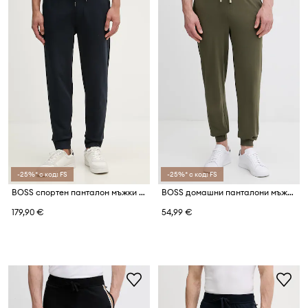
-25%* с код: FS
-25%* с код: FS
BOSS спортен панталон мъжки от памук Locsin 01
BOSS домашни панталони мъжки от памук с еластан Mix&Match Pants
179,90 €
54,99 €