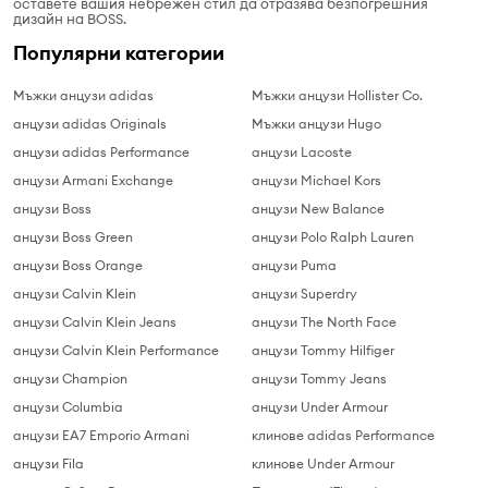
оставете вашия небрежен стил да отразява безпогрешния
дизайн на BOSS.
Популярни категории
Мъжки анцузи adidas
Мъжки анцузи Hollister Co.
анцузи adidas Originals
Мъжки анцузи Hugo
анцузи adidas Performance
анцузи Lacoste
анцузи Armani Exchange
анцузи Michael Kors
анцузи Boss
анцузи New Balance
анцузи Boss Green
анцузи Polo Ralph Lauren
анцузи Boss Orange
анцузи Puma
анцузи Calvin Klein
анцузи Superdry
анцузи Calvin Klein Jeans
анцузи The North Face
анцузи Calvin Klein Performance
анцузи Tommy Hilfiger
анцузи Champion
анцузи Tommy Jeans
анцузи Columbia
анцузи Under Armour
анцузи EA7 Emporio Armani
клинове adidas Performance
анцузи Fila
клинове Under Armour