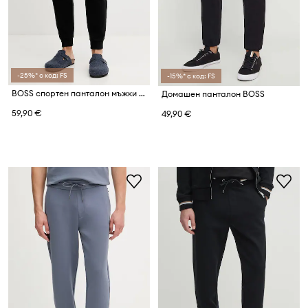
-25%* с код: FS
-15%* с код: FS
BOSS спортен панталон мъжки Waffle Pants Cuff
Домашен панталон BOSS
59,90 €
49,90 €