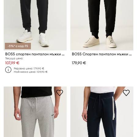
-5%* с код: FS
BOSS спортен панталон мъжки с памук
BOSS Спортен панталон мъжки от памук Locsin 01
Текуща цена:
107,99 €
179,90 €
Редовна цена:
179,90 €
Най-ниска цена:
109,90 €