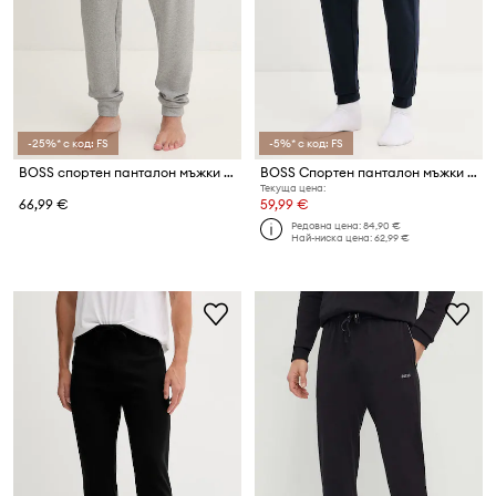
-25%* с код: FS
-5%* с код: FS
BOSS спортен панталон мъжки Waffle Pants Cuff
BOSS Спортен панталон мъжки от памук
Текуща цена:
66,99 €
59,99 €
Редовна цена:
84,90 €
Най-ниска цена:
62,99 €