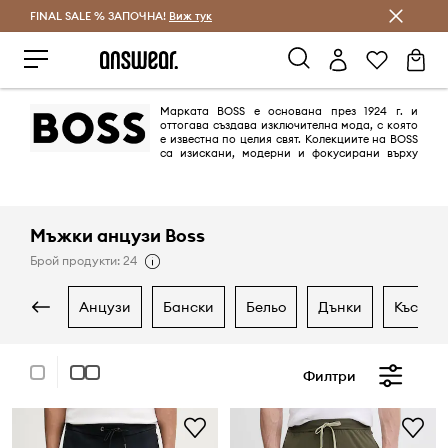
FINAL SALE % ЗАПОЧНА!
Спестявай с Answear Club
Виж тук
Марката BOSS е основана през 1924 г. и
оттогава създава изключителна мода, с която
е известна по целия свят. Колекциите на BOSS
са изискани, модерни и фокусирани върху
качеството, подходящи за всеки повод - както елегантен, така и
всекидневен.
Мъжки анцузи Boss
Брой продукти: 24
анцузи
бански
бельо
дънки
къси п
Филтри