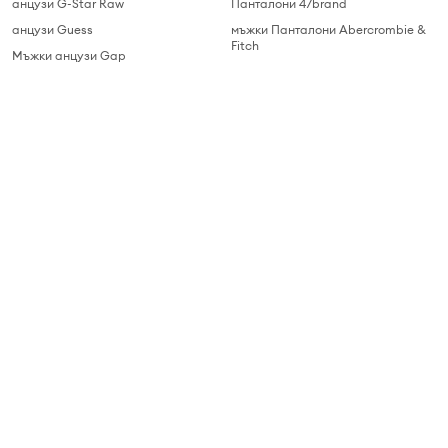
анцузи G-Star Raw
Панталони 47brand
анцузи Guess
мъжки Панталони Abercrombie &
Fitch
Мъжки анцузи Gap