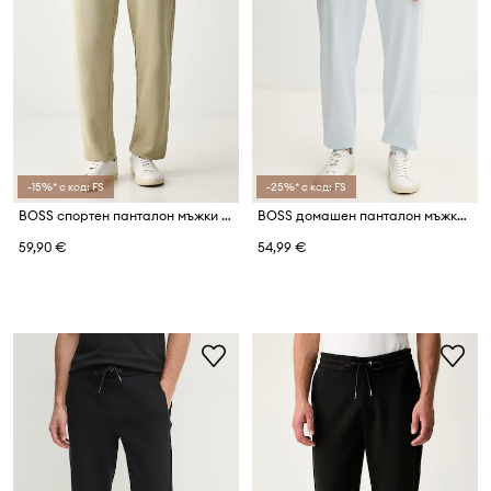
-15%* с код: FS
-25%* с код: FS
BOSS спортен панталон мъжки с памук Waffle Pants
BOSS домашен панталон мъжки от памук с еластан Mix&Match Pants
59,90 €
54,99 €