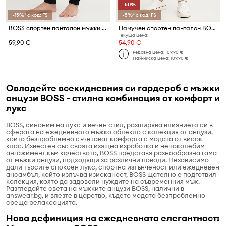
-50%
-15%* с код: FS
-5%* с код: FS
BOSS спортен панталон мъжки Waffle Pants Cuff
Памучен спортен панталон BOSS Iconic Pants
Текуща цена:
59,90 €
54,90 €
Редовна цена:
109,90 €
Най-ниска цена:
109,90 €
Овладейте всекидневния си гардероб с мъжки
анцузи BOSS - стилна комбинация от комфорт и
лукс
BOSS, синоним на лукс и вечен стил, разширява влиянието си в
сферата на ежедневното мъжко облекло с колекция от анцузи,
които безпроблемно съчетават комфорта с модата от висок
клас. Известен със своята изящна изработка и непоколебим
ангажимент към качеството, BOSS представя разнообразна гама
от мъжки анцузи, подходящи за различни поводи. Независимо
дали търсите спокоен лукс, спортна изтънченост или ежедневен
ансамбъл, който излъчва изисканост, BOSS щателно е подготвил
колекция, която да задоволи нуждите на съвременния мъж.
Разгледайте света на мъжките анцузи BOSS, налични в
answear.bg, и влезте в царство, където модата безпроблемно
среща релаксацията.
Нова дефиниция на ежедневната елегантност: