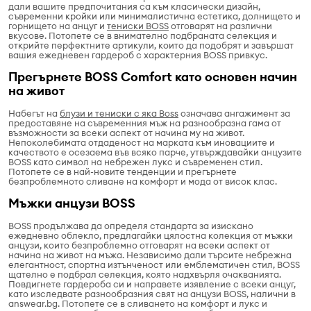
дали вашите предпочитания са към класически дизайн,
съвременни кройки или минималистична естетика, долнището и
горнището на анцуг и
тениски BOSS
отговарят на различни
вкусове. Потопете се в внимателно подбраната селекция и
открийте перфектните артикули, които да подобрят и завършат
вашия ежедневен гардероб с характерния BOSS привкус.
Прегърнете BOSS Comfort като основен начин
на живот
Набегът на
блузи и тениски с яка Boss
означава ангажимент за
предоставяне на съвременния мъж на разнообразна гама от
възможности за всеки аспект от начина му на живот.
Непоколебимата отдаденост на марката към иновациите и
качеството е осезаема във всяко парче, утвърждавайки анцузите
BOSS като символ на небрежен лукс и съвременен стил.
Потопете се в най-новите тенденции и прегърнете
безпроблемното сливане на комфорт и мода от висок клас.
Мъжки анцузи BOSS
BOSS продължава да определя стандарта за изискано
ежедневно облекло, предлагайки цялостна колекция от мъжки
анцузи, които безпроблемно отговарят на всеки аспект от
начина на живот на мъжа. Независимо дали търсите небрежна
елегантност, спортна изтънченост или емблематичен стил, BOSS
щателно е подбрал селекция, която надхвърля очакванията.
Повдигнете гардероба си и направете изявление с всеки анцуг,
като изследвате разнообразния свят на анцузи BOSS, налични в
answear.bg. Потопете се в сливането на комфорт и лукс и