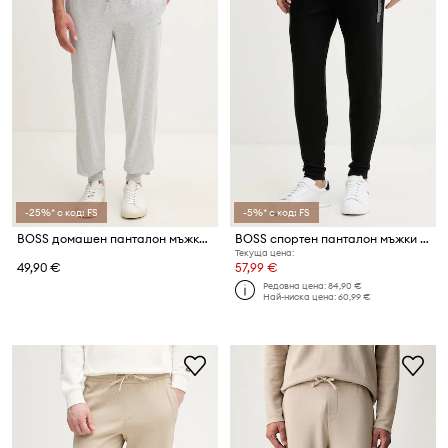
-25%* с код: FS
-5%* с код: FS
BOSS домашен панталон мъжки от памук с еластан Mix&Match Pants
BOSS спортен панталон мъжки от памук
Текуща цена:
49,90 €
57,99 €
Редовна цена:
84,90 €
Най-ниска цена:
60,99 €