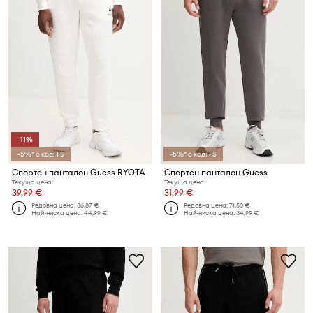
-11%
-5%* с код: FS
-5%* с код: FS
Спортен панталон Guess RYOTA
Спортен панталон Guess
Текуща цена:
Текуща цена:
39,99 €
31,99 €
Редовна цена:
86,87 €
Редовна цена:
71,53 €
Най-ниска цена:
44,99 €
Най-ниска цена:
34,99 €