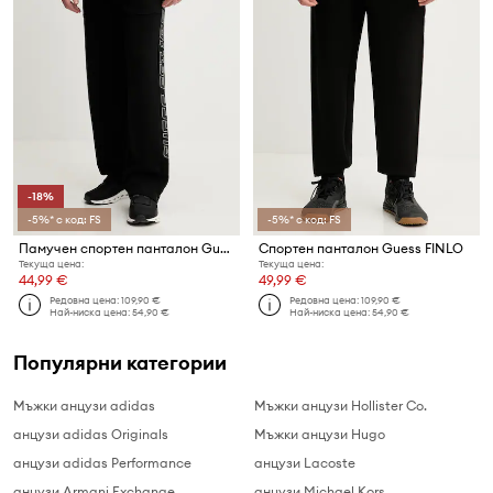
-18%
-5%* с код: FS
-5%* с код: FS
Памучен спортен панталон Guess MENTORE
Спортен панталон Guess FINLO
Текуща цена:
Текуща цена:
44,99 €
49,99 €
Редовна цена:
109,90 €
Редовна цена:
109,90 €
Най-ниска цена:
54,90 €
Най-ниска цена:
54,90 €
Популярни категории
Мъжки анцузи adidas
Мъжки анцузи Hollister Co.
анцузи adidas Originals
Мъжки анцузи Hugo
анцузи adidas Performance
анцузи Lacoste
анцузи Armani Exchange
анцузи Michael Kors