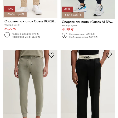
-10%
-19%
-5%* с код: FS
-5%* с код: FS
Спортен панталон Guess KORBIN
Спортен панталон Guess ALDWIN
Текуща цена:
Текуща цена:
59,99 €
44,99 €
Редовна цена:
104,99 €
Редовна цена:
67,99 €
Най-ниска цена:
66,99 €
Най-ниска цена:
55,99 €