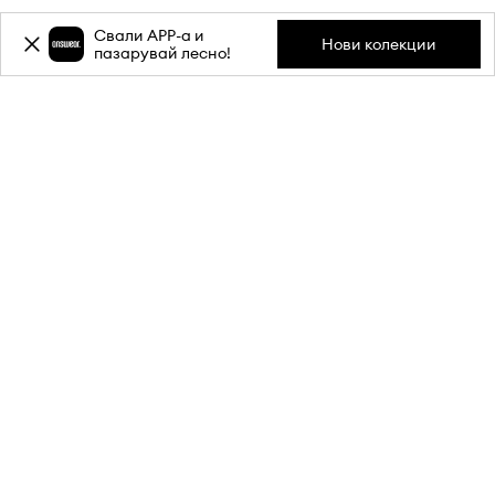
Свали APP-a и
Нови колекции
пазарувай лесно!
Абонирай се за бюлетина ни и
вземи
-20%
отстъпка** за
първата си поръчка.
Присъедини се към нашата общност, за да получаваш
информация за най-новите промоции и продукти.
**Отстъпката е еднократна и важи за продукти с редовна цена.