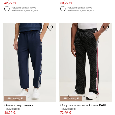
42,99 €
53,99 €
Редовна цена:
67,99 €
Редовна цена:
67,99 €
Най-ниска цена:
52,99 €
Най-ниска цена:
59,99 €
-5%* с код: FS
-5%* с код: FS
Guess анцуг мъжки
Спортен панталон Guess PARIMO
Текуща цена:
Текуща цена:
68,99 €
72,99 €