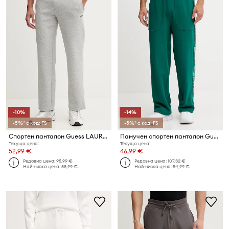
-10%
-14%
-5%* с код: FS
-5%* с код: FS
Спортен панталон Guess LAURO
Памучен спортен панталон Guess MENTORE
Текуща цена:
Текуща цена:
52,99 €
46,99 €
Редовна цена:
95,99 €
Редовна цена:
107,32 €
Най-ниска цена:
58,99 €
Най-ниска цена:
54,99 €