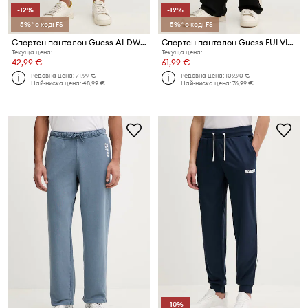
-12%
-19%
-5%* с код: FS
-5%* с код: FS
Спортен панталон Guess ALDWIN
Спортен панталон Guess FULVIO
Текуща цена:
Текуща цена:
42,99 €
61,99 €
Редовна цена:
71,99 €
Редовна цена:
109,90 €
Най-ниска цена:
48,99 €
Най-ниска цена:
76,99 €
-10%