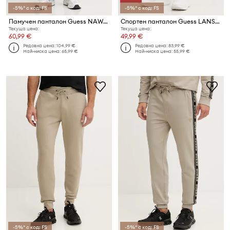
-5%* с код: FS
-5%* с код: FS
Памучен панталон Guess NAWAT
Спортен панталон Guess LANSA
Текуща цена:
Текуща цена:
60,99 €
49,99 €
Редовна цена:
104,99 €
Редовна цена:
83,99 €
Най-ниска цена:
65,99 €
Най-ниска цена:
55,99 €
-5%* с код: FS
-5%* с код: FS