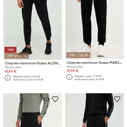
-10%
-5%* с код: FS
-5%* с код: FS
Спортен панталон Guess MARZIO
Спортен панталон Guess ALDWIN
Текуща цена:
Текуща цена:
37,99 €
41,99 €
Редовна цена:
71,99 €
Редовна цена:
67,99 €
Най-ниска цена:
41,99 €
Най-ниска цена:
46,99 €