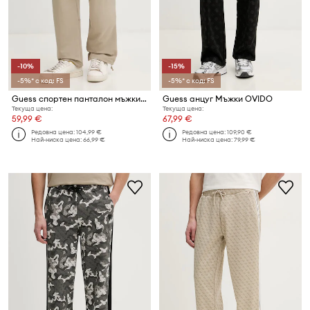
-10%
-15%
-5%* с код: FS
-5%* с код: FS
Guess спортен панталон мъжки GUSTAVE
Guess анцуг Мъжки OVIDO
Текуща цена:
Текуща цена:
59,99 €
67,99 €
Редовна цена:
104,99 €
Редовна цена:
109,90 €
Най-ниска цена:
66,99 €
Най-ниска цена:
79,99 €