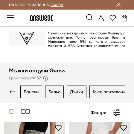
FINAL SALE % ЗАПОЧНА!
Спестявай с Answear Club
Виж тук
Съчетание между стила на стария Холивуд с
френския шик. Точно това правят братята
Марсиано през 1981 г., когато създават
марката GUESS. Оттогава компанията им се
превръща от пионер в областта на дънковите облекла в глобална
марка в лайфстайл сегмента благодарение на незабравими и секси
кампании.
Мъжки анцузи Guess
Брой продукти: 52
бански
бельо
дънки
къси панталони
Филтри