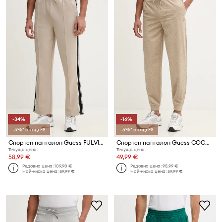
-34%
-16%
-5%* с код: FS
-5%* с код: FS
Спортен панталон Guess FULVIO
Спортен панталон Guess COCHISE
Текуща цена:
Текуща цена:
58,99 €
49,99 €
Редовна цена:
109,90 €
Редовна цена:
95,99 €
Най-ниска цена:
89,99 €
Най-ниска цена:
59,99 €