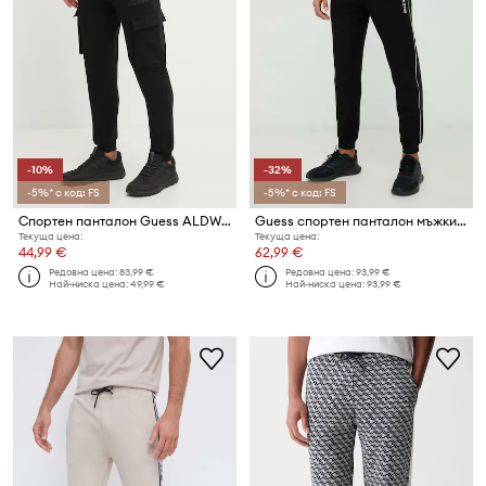
-10%
-32%
-5%* с код: FS
-5%* с код: FS
Спортен панталон Guess ALDWIN
Guess спортен панталон мъжки с памук MICKEY
Текуща цена:
Текуща цена:
44,99 €
62,99 €
Редовна цена:
83,99 €
Редовна цена:
93,99 €
Най-ниска цена:
49,99 €
Най-ниска цена:
93,99 €