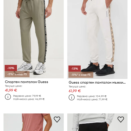
-10%
-13%
-5%* с код: FS
-5%* с код: FS
Спортен панталон Guess
Guess спортен панталон мъжки с памук MICKEY
Текуща цена:
Текуща цена:
41,99 €
61,99 €
Редовна цена:
79,99 €
Редовна цена:
104,99 €
Най-ниска цена:
46,99 €
Най-ниска цена:
71,99 €