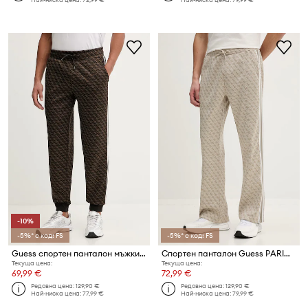
-10%
-5%* с код: FS
-5%* с код: FS
Guess спортен панталон мъжки PRIMO
Спортен панталон Guess PARIMO
Текуща цена:
Текуща цена:
69,99 €
72,99 €
Редовна цена:
129,90 €
Редовна цена:
129,90 €
Най-ниска цена:
77,99 €
Най-ниска цена:
79,99 €