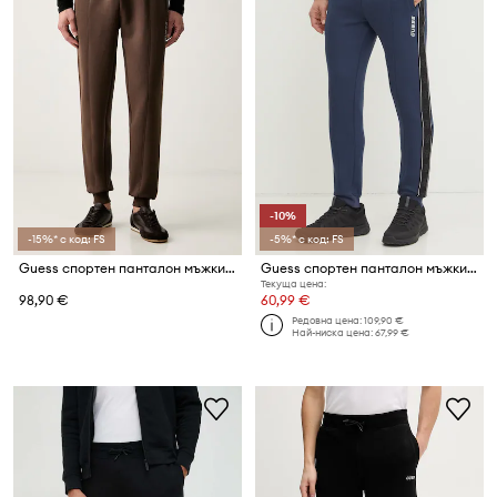
-10%
-15%* с код: FS
-5%* с код: FS
Guess спортен панталон мъжки с памук MICKEY
Guess спортен панталон мъжки с памук MICKEY
Текуща цена:
98,90 €
60,99 €
Редовна цена:
109,90 €
Най-ниска цена:
67,99 €