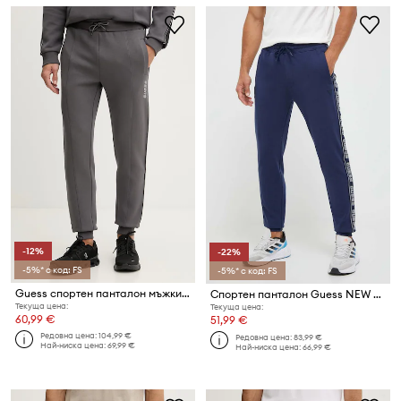
-12%
-22%
-5%* с код: FS
-5%* с код: FS
Guess спортен панталон мъжки с памук MICKEY
Спортен панталон Guess NEW ARLO
Текуща цена:
Текуща цена:
60,99 €
51,99 €
Редовна цена:
104,99 €
Редовна цена:
83,99 €
Най-ниска цена:
69,99 €
Най-ниска цена:
66,99 €