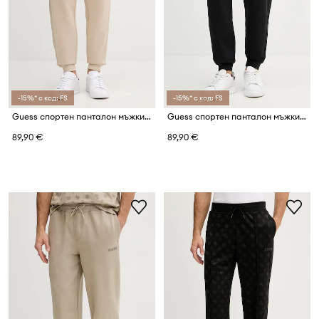
-15%* с код: FS
-15%* с код: FS
Guess спортен панталон мъжки с памук THOR
Guess спортен панталон мъжки с памук THOR
89,90 €
89,90 €