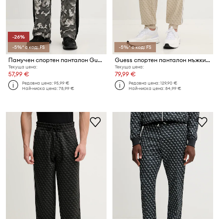
-26%
-5%* с код: FS
-5%* с код: FS
Памучен спортен панталон Guess CHAYTON
Guess спортен панталон мъжки PRIMO
Текуща цена:
Текуща цена:
57,99 €
79,99 €
Редовна цена:
95,99 €
Редовна цена:
129,90 €
Най-ниска цена:
78,99 €
Най-ниска цена:
84,99 €