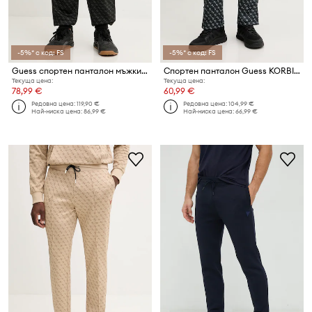
-5%* с код: FS
-5%* с код: FS
Guess спортен панталон мъжки PRIMO
Спортен панталон Guess KORBIN
Текуща цена:
Текуща цена:
78,99 €
60,99 €
Редовна цена:
119,90 €
Редовна цена:
104,99 €
Най-ниска цена:
86,99 €
Най-ниска цена:
66,99 €