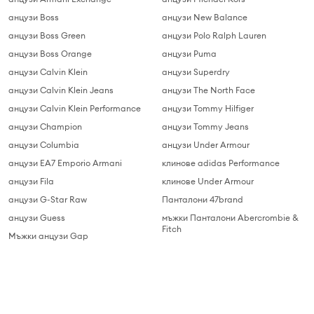
анцузи Boss
анцузи New Balance
анцузи Boss Green
анцузи Polo Ralph Lauren
анцузи Boss Orange
анцузи Puma
анцузи Calvin Klein
анцузи Superdry
анцузи Calvin Klein Jeans
анцузи The North Face
анцузи Calvin Klein Performance
анцузи Tommy Hilfiger
анцузи Champion
анцузи Tommy Jeans
анцузи Columbia
анцузи Under Armour
анцузи EA7 Emporio Armani
клинове adidas Performance
анцузи Fila
клинове Under Armour
анцузи G-Star Raw
Панталони 47brand
анцузи Guess
мъжки Панталони Abercrombie &
Fitch
Мъжки анцузи Gap