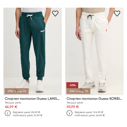
-10%
-5%* с код: FS
-5%* с код: FS
Спортен панталон Guess LANSA
Спортен панталон Guess KORBIN
Текуща цена:
Текуща цена:
46,99 €
59,99 €
Редовна цена:
83,99 €
Редовна цена:
104,99 €
Най-ниска цена:
51,99 €
Най-ниска цена:
66,99 €