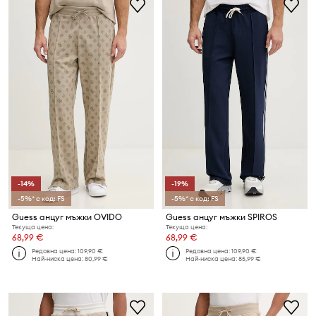
-14%
-19%
-5%* с код: FS
-5%* с код: FS
Guess анцуг мъжки OVIDO
Guess анцуг мъжки SPIROS
Текуща цена:
Текуща цена:
68,99 €
68,99 €
Редовна цена:
109,90 €
Редовна цена:
109,90 €
Най-ниска цена:
80,99 €
Най-ниска цена:
85,99 €