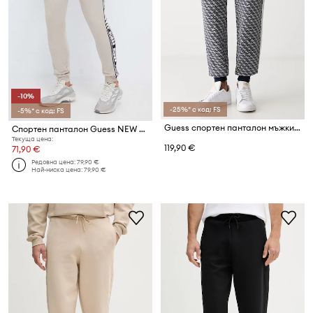
-10%
-25%* с код: FS
-5%* с код: FS
Guess спортен панталон мъжки PRIMO
Спортен панталон Guess NEW ARLO
Текуща цена:
119,90 €
71,90 €
Редовна цена:
79,90 €
Най-ниска цена:
79,90 €