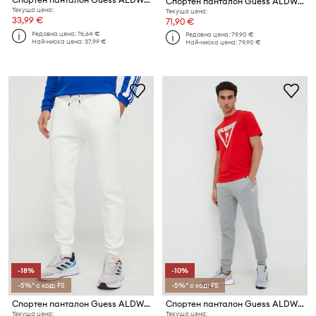
Спортен панталон Guess ALDWIN
Текуща цена:
Текуща цена:
33,99 €
71,90 €
Редовна цена:
76,64 €
Редовна цена:
79,90 €
Най-ниска цена:
37,99 €
Най-ниска цена:
79,90 €
-18%
-10%
-5%* с код: FS
-5%* с код: FS
Спортен панталон Guess ALDWIN
Спортен панталон Guess ALDWIN
Текуща цена:
Текуща цена: