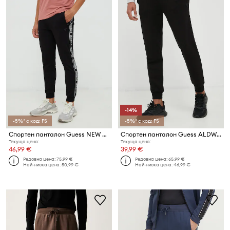
-14%
-5%* с код: FS
-5%* с код: FS
Спортен панталон Guess NEW ARLO
Спортен панталон Guess ALDWIN
Текуща цена:
Текуща цена:
46,99 €
39,99 €
Редовна цена:
75,99 €
Редовна цена:
65,99 €
Най-ниска цена:
50,99 €
Най-ниска цена:
46,99 €