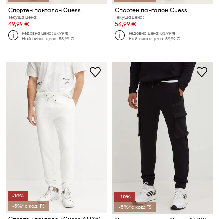
Спортен панталон Guess
Спортен панталон Guess
Текуща цена:
Текуща цена:
49,99 €
56,99 €
Редовна цена:
67,99 €
Редовна цена:
83,99 €
Най-ниска цена:
53,99 €
Най-ниска цена:
59,99 €
-10%
-10%
-5%* с код: FS
-5%* с код: FS
Спортен панталон Guess ALDWIN