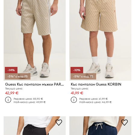
-14%
-10%
-5%* с код: FS
-5%* с код: FS
Guess Къс панталон мъжки PARIMO
Къс панталон Guess KORBIN
Текуща цена:
Текуща цена:
42,99 €
41,99 €
Редовна цена:
83,90 €
Редовна цена:
61,99 €
Най-ниска цена:
49,99 €
Най-ниска цена:
46,99 €