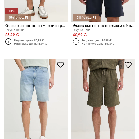
-10%
-5%* с код: FS
-5%* с код: FS
Guess къс панталон мъжки от деним JETT
Guess къс панталон мъжки x North Sails
Текуща цена:
Текуща цена:
58,99 €
60,99 €
Редовна цена:
93,99 €
Редовна цена:
93,99 €
Най-ниска цена:
65,99 €
Най-ниска цена:
65,99 €