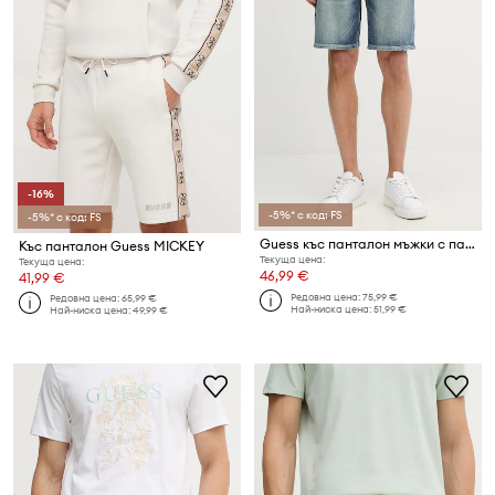
-16%
-5%* с код: FS
-5%* с код: FS
Guess къс панталон мъжки с памук
Къс панталон Guess MICKEY
Текуща цена:
Текуща цена:
46,99 €
41,99 €
Редовна цена:
75,99 €
Редовна цена:
65,99 €
Най-ниска цена:
51,99 €
Най-ниска цена:
49,99 €