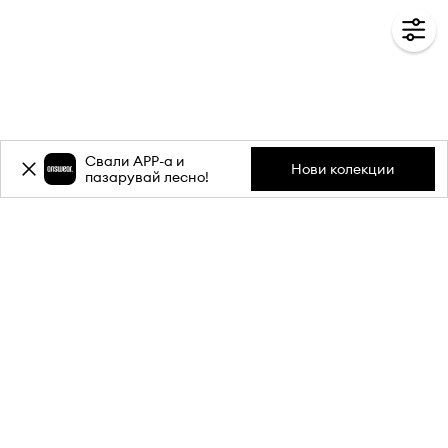
Свали APP-a и
Нови колекции
пазарувай лесно!
Абонирай се за бюлетина ни и
вземи
-20%
отстъпка** за