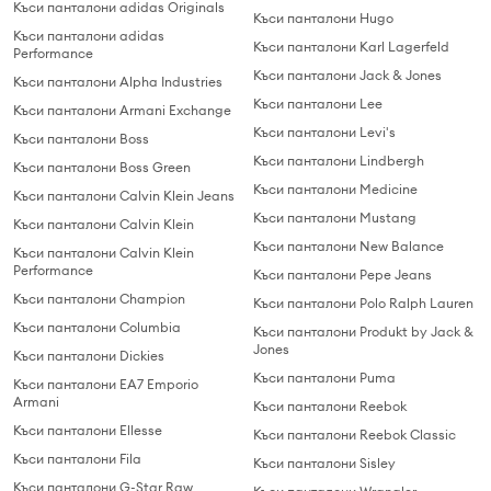
Къси панталони adidas Originals
Къси панталони Hugo
Къси панталони adidas
Къси панталони Karl Lagerfeld
Performance
Къси панталони Jack & Jones
Къси панталони Alpha Industries
Къси панталони Lee
Къси панталони Armani Exchange
Къси панталони Levi's
Къси панталони Boss
Къси панталони Lindbergh
Къси панталони Boss Green
Къси панталони Medicine
Къси панталони Calvin Klein Jeans
Къси панталони Mustang
Къси панталони Calvin Klein
Къси панталони New Balance
Къси панталони Calvin Klein
Performance
Къси панталони Pepe Jeans
Къси панталони Champion
Къси панталони Polo Ralph Lauren
Къси панталони Columbia
Къси панталони Produkt by Jack &
Jones
Къси панталони Dickies
Къси панталони Puma
Къси панталони EA7 Emporio
Armani
Къси панталони Reebok
Къси панталони Ellesse
Къси панталони Reebok Classic
Къси панталони Fila
Къси панталони Sisley
Къси панталони G-Star Raw