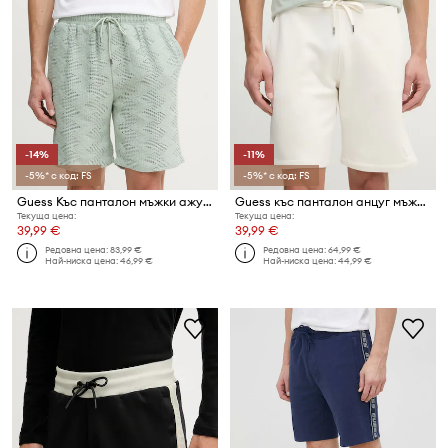
-14%
-11%
-5%* с код: FS
-5%* с код: FS
Guess Къс панталон мъжки ажур LATTICE
Guess къс панталон анцуг мъжки памучен
Текуща цена:
Текуща цена:
39,99 €
39,99 €
Редовна цена:
83,99 €
Редовна цена:
64,99 €
Най-ниска цена:
46,99 €
Най-ниска цена:
44,99 €