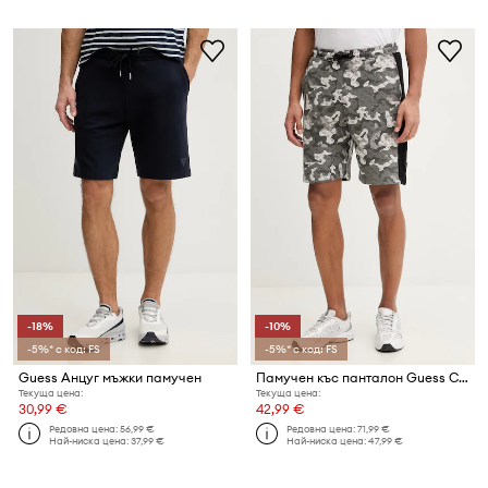
-18%
-10%
-5%* с код: FS
-5%* с код: FS
Guess Анцуг мъжки памучен
Памучен къс панталон Guess CHAYTON
Текуща цена:
Текуща цена:
30,99 €
42,99 €
Редовна цена:
56,99 €
Редовна цена:
71,99 €
Най-ниска цена:
37,99 €
Най-ниска цена:
47,99 €