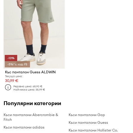
-13%
-5%* с код: FS
Къс панталон Guess ALDWIN
Текуща цена:
30,99 €
Редовна цена:
68,90 €
Най-ниска цена:
35,99 €
Популярни категории
Къси панталони Abercrombie &
Къси панталони Gap
Fitch
Къси панталони Guess
Къси панталони adidas
Къси панталони Hollister Co.