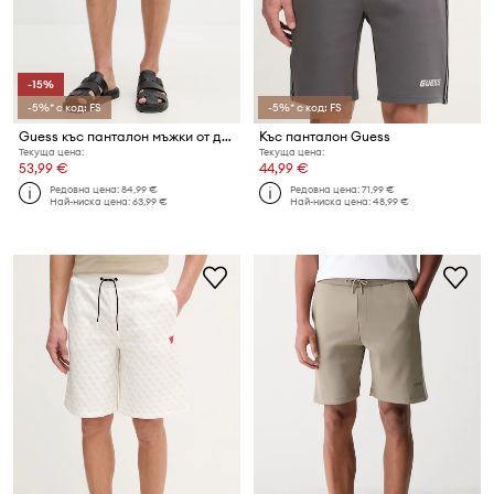
-15%
-5%* с код: FS
-5%* с код: FS
Guess къс панталон мъжки от деним CARSON
Къс панталон Guess
Текуща цена:
Текуща цена:
53,99 €
44,99 €
Редовна цена:
84,99 €
Редовна цена:
71,99 €
Най-ниска цена:
63,99 €
Най-ниска цена:
48,99 €