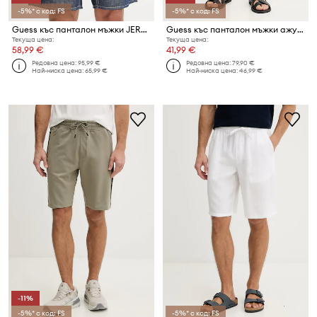
-5%* с код: FS
-5%* с код: FS
Guess къс панталон мъжки JEROME
Guess къс панталон мъжки ажур LATTICE
Текуща цена:
Текуща цена:
58,99 €
41,99 €
Редовна цена:
95,99 €
Редовна цена:
79,90 €
Най-ниска цена:
65,99 €
Най-ниска цена:
46,99 €
-11%
-5%* с код: FS
-5%* с код: FS