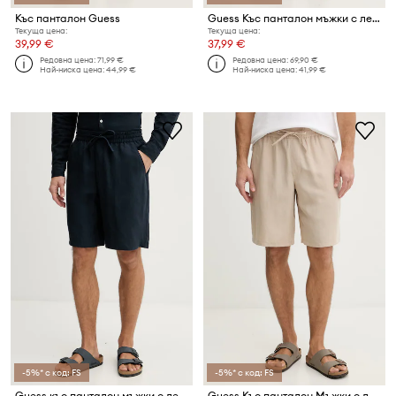
Къс панталон Guess
Guess Къс панталон мъжки с лен
Текуща цена:
Текуща цена:
39,99 €
37,99 €
Редовна цена:
71,99 €
Редовна цена:
69,90 €
Най-ниска цена:
44,99 €
Най-ниска цена:
41,99 €
-5%* с код: FS
-5%* с код: FS
Guess къс панталон мъжки с лен
Guess Къс панталон Мъжки с лен