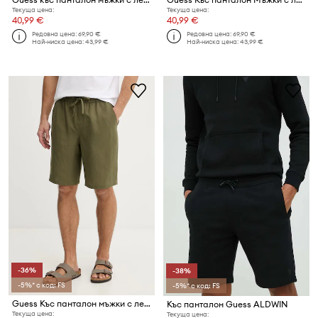
Текуща цена:
Текуща цена:
40,99 €
40,99 €
Редовна цена:
69,90 €
Редовна цена:
69,90 €
Най-ниска цена:
43,99 €
Най-ниска цена:
43,99 €
-36%
-38%
-5%* с код: FS
-5%* с код: FS
Guess Къс панталон мъжки с лен
Къс панталон Guess ALDWIN
Текуща цена:
Текуща цена: