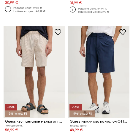
30,99 €
31,99 €
Редовна цена:
69,90 €
Редовна цена:
64,99 €
Най-ниска цена:
48,99 €
Най-ниска цена:
51,99 €
-10%
-16%
-5%* с код: FS
-5%* с код: FS
Guess къс панталон мъжки от памук DOBBY
Guess мъжки къс панталон OTTAVIO
Текуща цена:
Текуща цена:
58,99 €
48,99 €