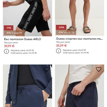
-20%
-11%
-5%* с код: FS
-5%* с код: FS
Guess спортен къс панталон мъжки
Къс панталон Guess ARLO
Текуща цена:
Текуща цена:
35,99 €
39,99 €
Редовна цена:
56,99 €
Редовна цена:
65,99 €
Най-ниска цена:
44,99 €
Най-ниска цена:
44,99 €