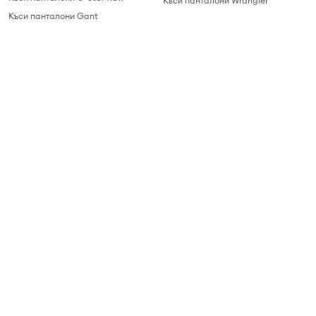
Къси панталони Wrangler
Къси панталони Gant