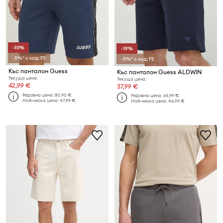
-10%
-19%
-5%* с код: FS
-5%* с код: FS
Къс панталон Guess
Къс панталон Guess ALDWIN
Текуща цена:
Текуща цена:
42,99 €
37,99 €
Редовна цена:
80,90 €
Редовна цена:
65,99 €
Най-ниска цена:
47,99 €
Най-ниска цена:
46,99 €