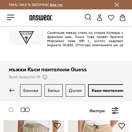
FINAL SALE % ЗАПОЧНА!
Спестявай с Answear Club
Виж тук
Съчетание между стила на стария Холивуд с
френския шик. Точно това правят братята
Марсиано през 1981 г., когато създават
марката GUESS. Оттогава компанията им се
превръща от пионер в областта на дънковите облекла в глобална
марка в лайфстайл сегмента благодарение на незабравими и секси
кампании.
мъжки Къси панталони Guess
Брой продукти: 49
бански
бельо
дънки
къси панталони
Филтри