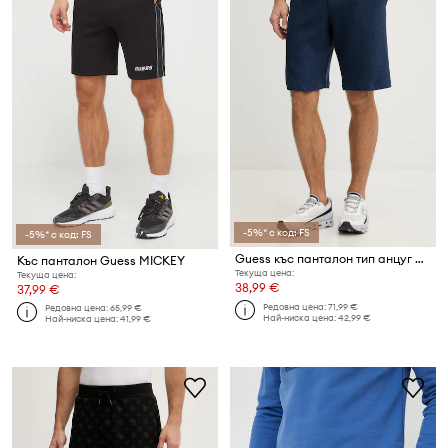
-5%* с код: FS
-5%* с код: FS
Guess къс панталон тип анцуг мъжки от памук JHONNY
Къс панталон Guess MICKEY
Текуща цена:
Текуща цена:
38,99 €
37,99 €
Редовна цена:
71,99 €
Редовна цена:
65,99 €
Най-ниска цена:
42,99 €
Най-ниска цена:
41,99 €