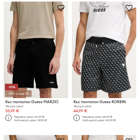
-15%
-5%* с код: FS
Къс панталон Guess MARZIO
Къс панталон Guess KORBIN
Текуща цена:
Текуща цена:
33,99 €
44,99 €
Редовна цена:
64,99 €
Редовна цена:
68,99 €
Най-ниска цена:
39,99 €
Най-ниска цена:
48,99 €