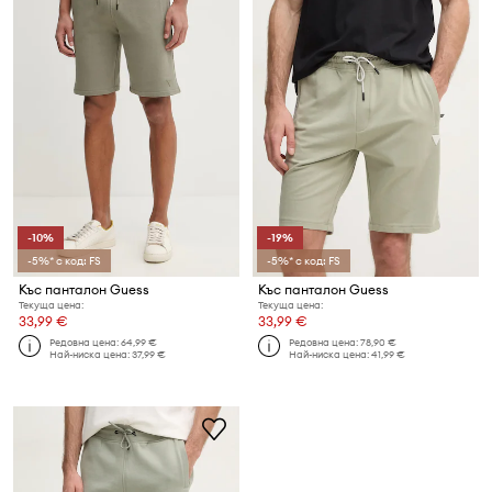
-10%
-19%
-5%* с код: FS
-5%* с код: FS
Къс панталон Guess
Къс панталон Guess
Текуща цена:
Текуща цена:
33,99 €
33,99 €
Редовна цена:
64,99 €
Редовна цена:
78,90 €
Най-ниска цена:
37,99 €
Най-ниска цена:
41,99 €