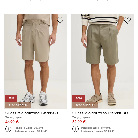
-11%
-10%
-5%* с код: FS
-5%* с код: FS
Guess къс панталон мъжки OTTAVIO
Guess къс панталон мъжки TAYLOR
Текуща цена:
Текуща цена:
46,99 €
52,99 €
Редовна цена:
83,99 €
Редовна цена:
89,90 €
Най-ниска цена:
52,99 €
Най-ниска цена:
58,99 €