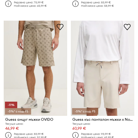
Редовна цена:
75,99 €
Редовна цена:
83,99 €
Най-ниска цена:
65,99 €
Най-ниска цена:
58,99 €
-11%
-5%* с код: FS
-5%* с код: FS
Guess анцуг мъжки OVIDO
Guess къс панталон мъжки x North Sails
Текуща цена:
Текуща цена:
46,99 €
60,99 €
Редовна цена:
83,99 €
Редовна цена:
93,99 €
Най-ниска цена:
52,99 €
Най-ниска цена:
65,99 €