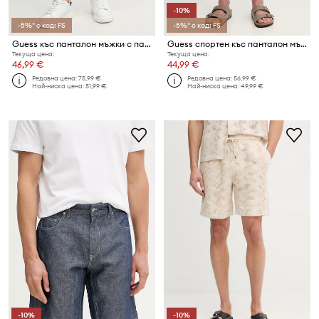
-10%
-5%* с код: FS
-5%* с код: FS
Guess къс панталон мъжки с памук RODEO
Guess спортен къс панталон мъжки
Текуща цена:
Текуща цена:
46,99 €
44,99 €
Редовна цена:
75,99 €
Редовна цена:
56,99 €
Най-ниска цена:
51,99 €
Най-ниска цена:
49,99 €
-10%
-10%