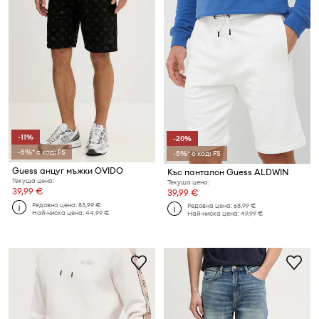
-11%
-20%
-5%* с код: FS
-5%* с код: FS
Guess анцуг мъжки OVIDO
Къс панталон Guess ALDWIN
Текуща цена:
Текуща цена:
39,99 €
39,99 €
Редовна цена:
83,99 €
Редовна цена:
68,99 €
Най-ниска цена:
44,99 €
Най-ниска цена:
49,99 €