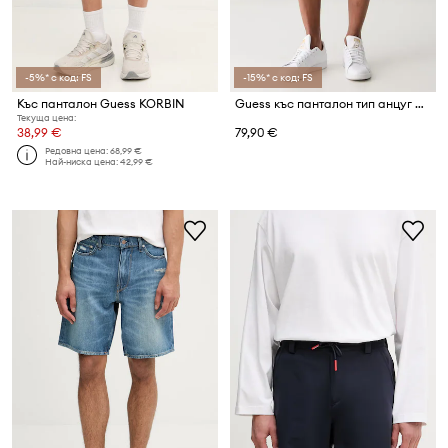
-5%* с код: FS
-15%* с код: FS
Къс панталон Guess KORBIN
Guess къс панталон тип анцуг мъжки VICKTOR
Текуща цена:
38,99 €
79,90 €
Редовна цена:
68,99 €
Най-ниска цена:
42,99 €