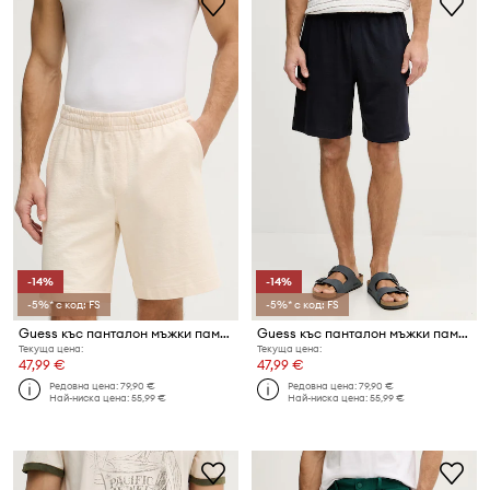
-14%
-14%
-5%* с код: FS
-5%* с код: FS
Guess къс панталон мъжки памучен
Guess къс панталон мъжки памучен
Текуща цена:
Текуща цена:
47,99 €
47,99 €
Редовна цена:
79,90 €
Редовна цена:
79,90 €
Най-ниска цена:
55,99 €
Най-ниска цена:
55,99 €