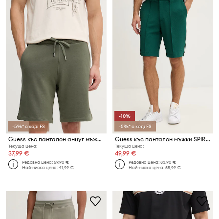
-10%
-5%* с код: FS
-5%* с код: FS
Guess къс панталон анцуг мъжки памучен
Guess къс панталон мъжки SPIROS
Текуща цена:
Текуща цена:
37,99 €
49,99 €
Редовна цена:
59,90 €
Редовна цена:
83,90 €
Най-ниска цена:
41,99 €
Най-ниска цена:
55,99 €