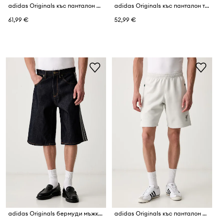
adidas Originals къс панталон мъжки с памук LFC Spacer Teamgeist
adidas Originals къс панталон тип анцуг мъжки с памук Essentials
61,99 €
52,99 €
adidas Originals бермуди мъжки от деним Firebird
adidas Originals къс панталон мъжки с памук LFC Spacer Teamgeist