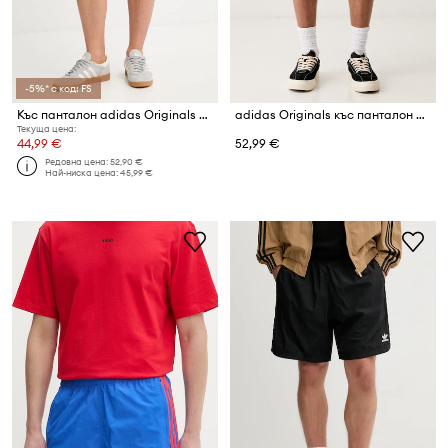
-5%* с код: FS
Къс панталон adidas Originals Firebird
adidas Originals къс панталон мъжки
Текуща цена:
44,99 €
52,99 €
Редовна цена:
52,90 €
Най-ниска цена:
45,99 €