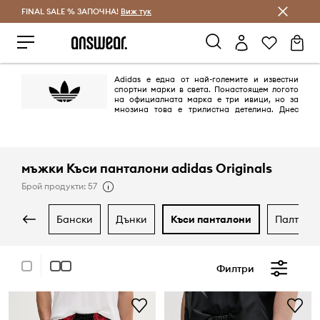
FINAL SALE % ЗАПОЧНА!
Спестявай с Answear Club
Виж тук
Adidas е една от най-големите и известни
спортни марки в света. Понастоящем логото
на официалната марка е три ивици, но за
мнозина това е трилистна детелина. Днес
това лого се появява върху продуктите от линията adidas Originals,
поддържана в ретро стил и се позовава на най-емблематичните
модели на марката, създадена между 40-те и 80-те години на ХХ век.
мъжки Къси панталони adidas Originals
Брой продукти: 57
бански
дънки
къси панталони
палта
Филтри