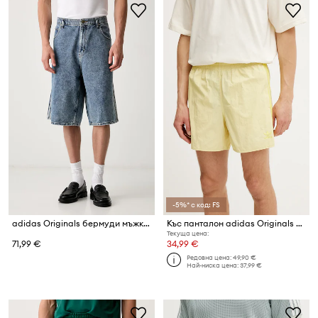
-5%* с код: FS
adidas Originals бермуди мъжки от деним Firebird
Къс панталон adidas Originals Sprinter shorts
Текуща цена:
71,99 €
34,99 €
Редовна цена:
49,90 €
Най-ниска цена:
37,99 €