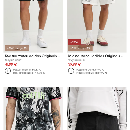
-33%
-5%* с код: FS
-5%* с код: FS
Къс панталон adidas Originals Essentials
Къс панталон adidas Originals OG Camo Short
Текуща цена:
Текуща цена:
41,99 €
39,99 €
Редовна цена:
50,57 €
Редовна цена:
59,90 €
Най-ниска цена:
44,90 €
Най-ниска цена:
59,90 €