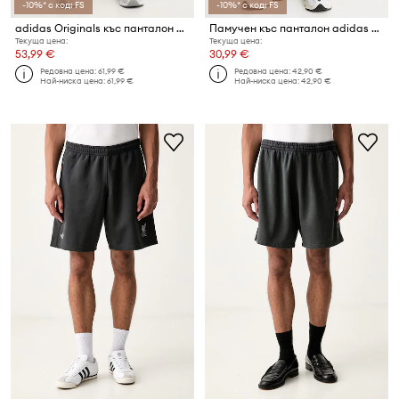
-10%* с код: FS
-10%* с код: FS
adidas Originals къс панталон мъжки
Памучен къс панталон adidas Originals
Текуща цена:
Текуща цена:
53,99 €
30,99 €
Редовна цена:
61,99 €
Редовна цена:
42,90 €
Най-ниска цена:
61,99 €
Най-ниска цена:
42,90 €