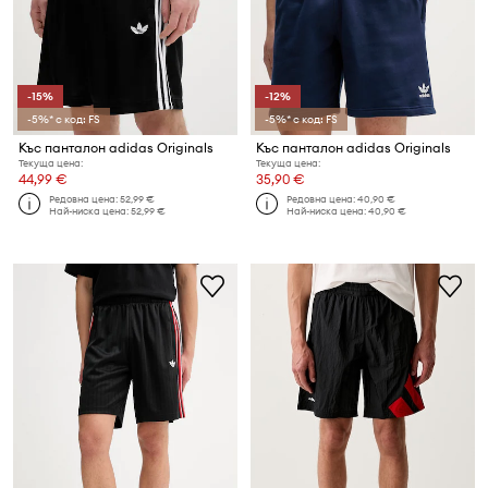
-15%
-12%
-5%* с код: FS
-5%* с код: FS
Къс панталон adidas Originals
Къс панталон adidas Originals
Текуща цена:
Текуща цена:
44,99 €
35,90 €
Редовна цена:
52,99 €
Редовна цена:
40,90 €
Най-ниска цена:
52,99 €
Най-ниска цена:
40,90 €