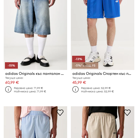
-13%
-15%
-5%* с код: FS
adidas Originals къс панталон мъжки от деним
adidas Originals Спортен къс панталон мъжки
Текуща цена:
Текуща цена:
60,99 €
45,99 €
Редовна цена:
71,99 €
Редовна цена:
52,99 €
Най-ниска цена:
71,99 €
Най-ниска цена:
52,99 €