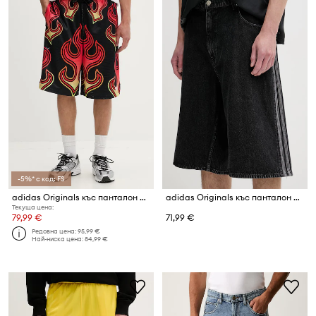
-5%* с код: FS
adidas Originals къс панталон мъжки Flame
adidas Originals къс панталон мъжки Firebird
Текуща цена:
79,99 €
71,99 €
Редовна цена:
95,99 €
Най-ниска цена:
84,99 €