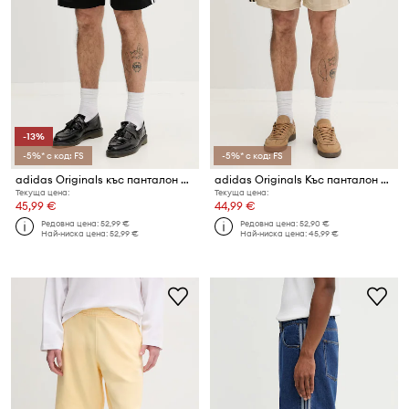
-13%
-5%* с код: FS
-5%* с код: FS
adidas Originals къс панталон мъжки
adidas Originals Къс панталон мъжки
Текуща цена:
Текуща цена:
45,99 €
44,99 €
Редовна цена:
52,99 €
Редовна цена:
52,90 €
Най-ниска цена:
52,99 €
Най-ниска цена:
45,99 €