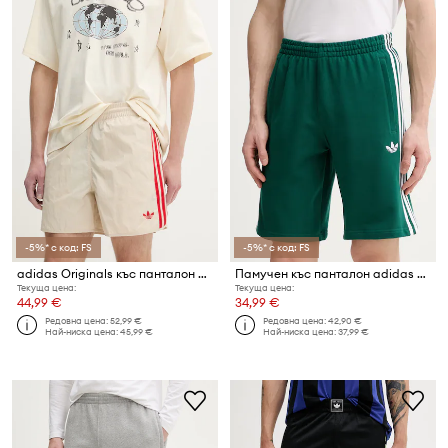
-5%* с код: FS
-5%* с код: FS
adidas Originals къс панталон мъжки
Памучен къс панталон adidas Originals
Текуща цена:
Текуща цена:
44,99 €
34,99 €
Редовна цена:
52,99 €
Редовна цена:
42,90 €
Най-ниска цена:
45,99 €
Най-ниска цена:
37,99 €