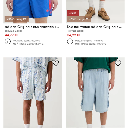
-14%
-5%* с код: FS
-5%* с код: FS
adidas Originals къс панталон мъжки
Къс панталон adidas Originals Essentials
Текуща цена:
Текуща цена:
44,99 €
34,99 €
Редовна цена:
52,99 €
Редовна цена:
45,45 €
Най-ниска цена:
45,99 €
Най-ниска цена:
40,90 €