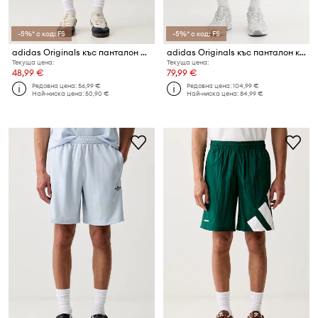
-5%* с код: FS
-5%* с код: FS
adidas Originals къс панталон мъжки Resort
adidas Originals къс панталон карго мъжки от деним ADILENIUM SEASON 5.0
Текуща цена:
Текуща цена:
48,99 €
79,99 €
Редовна цена:
56,99 €
Редовна цена:
104,99 €
Най-ниска цена:
50,90 €
Най-ниска цена:
84,99 €