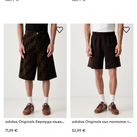
adidas Originals бермуди мъжки от памук Monogram
adidas Originals къс панталон тип анцуг мъжки Firebird
71,99 €
52,99 €