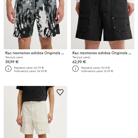
Къс панталон adidas Originals Archiveaopshort
Къс панталон adidas Originals P ESS C Shorts
Текуща цена:
Текуща цена:
39,99 €
62,99 €
Редовна цена:
60,79 €
Редовна цена:
76,13 €
Най-ниска цена:
34,99 €
Най-ниска цена:
51,99 €