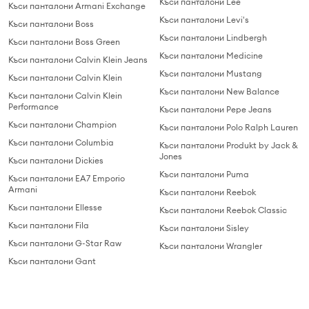
Къси панталони Lee
Къси панталони Armani Exchange
Къси панталони Levi's
Къси панталони Boss
Къси панталони Lindbergh
Къси панталони Boss Green
Къси панталони Medicine
Къси панталони Calvin Klein Jeans
Къси панталони Mustang
Къси панталони Calvin Klein
Къси панталони New Balance
Къси панталони Calvin Klein
Performance
Къси панталони Pepe Jeans
Къси панталони Champion
Къси панталони Polo Ralph Lauren
Къси панталони Columbia
Къси панталони Produkt by Jack &
Jones
Къси панталони Dickies
Къси панталони Puma
Къси панталони EA7 Emporio
Armani
Къси панталони Reebok
Къси панталони Ellesse
Къси панталони Reebok Classic
Къси панталони Fila
Къси панталони Sisley
Къси панталони G-Star Raw
Къси панталони Wrangler
Къси панталони Gant