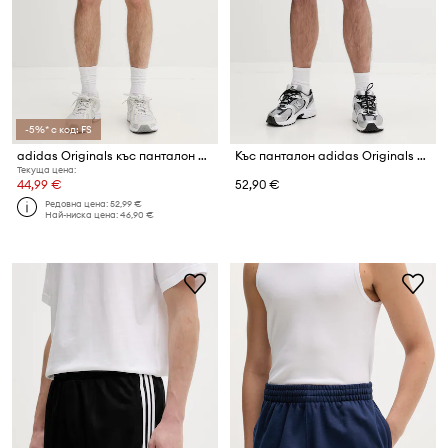
-5%* с код: FS
adidas Originals къс панталон мъжки Firebird
Къс панталон adidas Originals Firebird
Текуща цена:
44,99 €
52,90 €
Редовна цена:
52,99 €
Най-ниска цена:
46,90 €