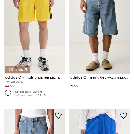
-5%* с код: FS
adidas Originals спортен къс панталон мъжки
adidas Originals бермуди мъжки от деним Firebird
Текуща цена:
44,99 €
71,99 €
Редовна цена:
52,99 €
Най-ниска цена:
45,99 €