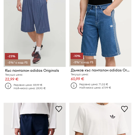
-10%
-23%
-5%* с код: FS
-5%* с код: FS
Дънков къс панталон adidas Originals Firebird
Къс панталон adidas Originals
Текуща цена:
Текуща цена:
60,99 €
22,99 €
Редовна цена:
71,02 €
Редовна цена:
59,99 €
Най-ниска цена:
67,99 €
Най-ниска цена:
29,90 €