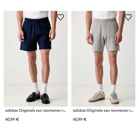
adidas Originals къс панталон тип анцуг мъжки с памук Essentials
adidas Originals къс панталон тип анцуг мъжки от памук Essentials
40,99 €
40,99 €