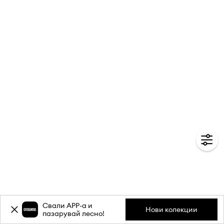
Свали APP-a и
Нови колекции
пазарувай лесно!