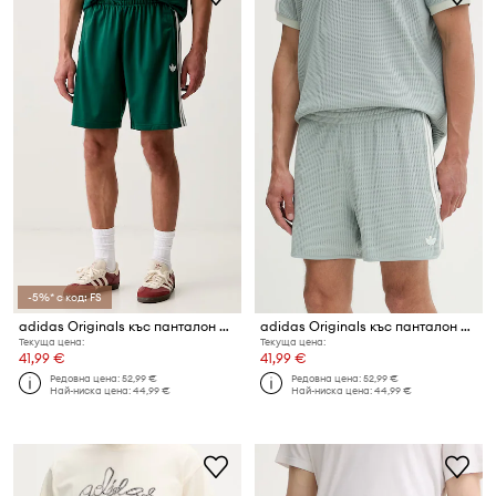
-5%* с код: FS
adidas Originals къс панталон мъжки FIREBIRD SHO
adidas Originals къс панталон мъжки
Текуща цена:
Текуща цена:
41,99 €
41,99 €
Редовна цена:
52,99 €
Редовна цена:
52,99 €
Най-ниска цена:
44,99 €
Най-ниска цена:
44,99 €