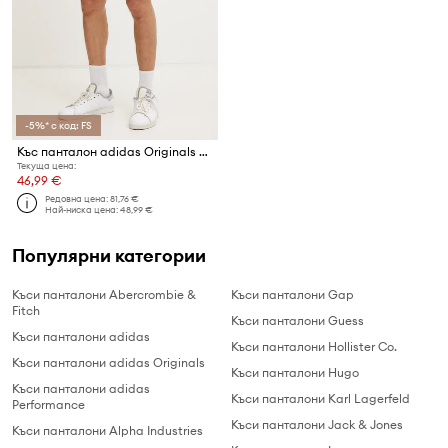
-5%* с код: FS
Къс панталон adidas Originals Essential
Текуща цена:
46,99 €
Редовна цена:
81,76 €
Най-ниска цена:
48,99 €
Популярни категории
Къси панталони Abercrombie &
Къси панталони Gap
Fitch
Къси панталони Guess
Къси панталони adidas
Къси панталони Hollister Co.
Къси панталони adidas Originals
Къси панталони Hugo
Къси панталони adidas
Къси панталони Karl Lagerfeld
Performance
Къси панталони Jack & Jones
Къси панталони Alpha Industries