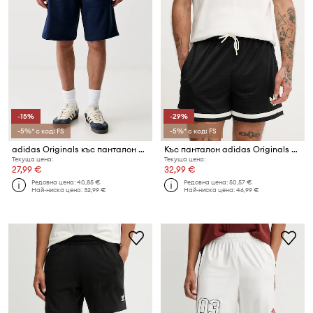
-15%
-29%
-5%* с код: FS
-5%* с код: FS
adidas Originals къс панталон мъжки от памук Essential
Къс панталон adidas Originals Lifestyle Basketball
Текуща цена:
Текуща цена:
27,99 €
32,99 €
Редовна цена:
40,85 €
Редовна цена:
50,57 €
Най-ниска цена:
32,99 €
Най-ниска цена:
46,99 €