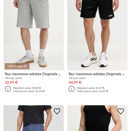
-5%* с код: FS
Къс панталон adidas Originals Essentials
Къс панталон adidas Originals 96 Short
Текуща цена:
Текуща цена:
32,99 €
44,99 €
Редовна цена:
39,32 €
Редовна цена:
56,19 €
Най-ниска цена:
34,99 €
Най-ниска цена:
46,99 €