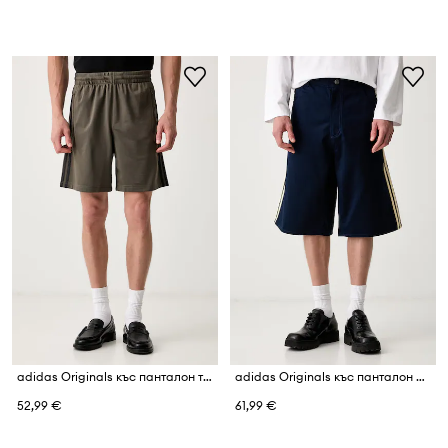
adidas Originals къс панталон тип анцуг мъжки Firebird
adidas Originals къс панталон мъжки от памук Firebird
52,99 €
61,99 €