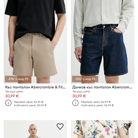
-5%* с код: FS
-5%* с код: FS
Къс панталон Abercrombie & Fitch
Дънков къс панталон Abercrombie & Fitch
Текуща цена:
Текуща цена:
30,99 €
30,99 €
Редовна цена:
56,99 €
Редовна цена:
56,99 €
Най-ниска цена:
33,99 €
Най-ниска цена:
33,99 €