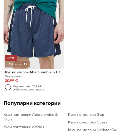
-16%
-5%* с код: FS
Къс панталон Abercrombie & Fitch
Текуща цена:
30,99 €
Редовна цена:
73,99 €
Най-ниска цена:
36,90 €
Популярни категории
Къси панталони Abercrombie &
Къси панталони Gap
Fitch
Къси панталони Guess
Къси панталони adidas
Къси панталони Hollister Co.