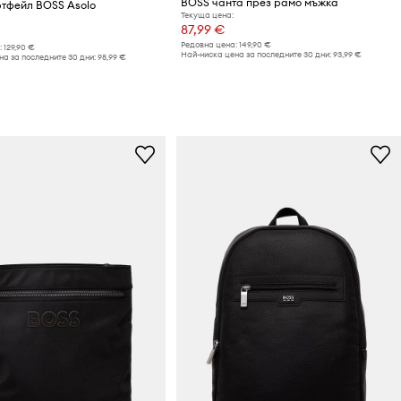
BOSS чанта през рамо мъжка
тфейл BOSS Asolo
Текуща цена:
87,99 €
Редовна цена:
149,90 €
:
129,90 €
Най-ниска цена за последните 30 дни:
93,99 €
а за последните 30 дни:
98,99 €