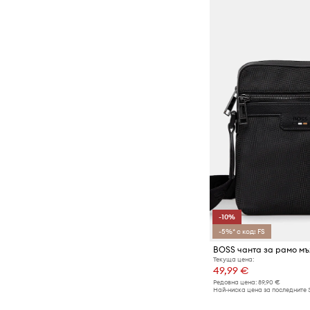
-10%
-5%* с код: FS
Текуща цена:
49,99 €
Редовна цена:
89,90 €
Най-ниска цена за последните 