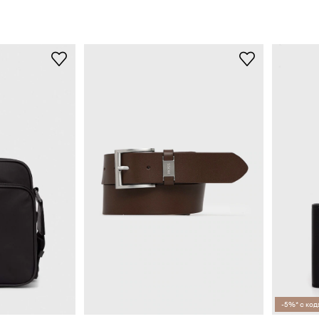
-5%* с код: