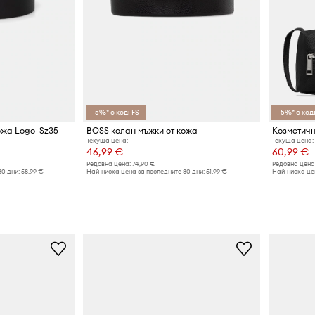
-5%* с код: FS
-5%* с код:
ожа Logo_Sz35
BOSS колан мъжки от кожа
Текуща цена:
Текуща цена:
46,99 €
60,99 €
Редовна цена:
74,90 €
Редовна цена
30 дни:
58,99 €
Най-ниска цена за последните 30 дни:
51,99 €
Най-ниска цен