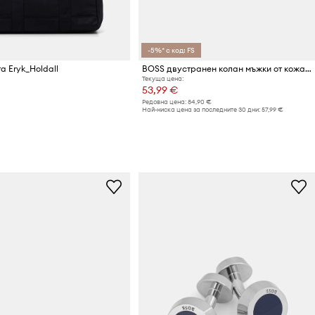
-5%* с код: FS
а Eryk_Holdall
BOSS двустранен колан мъжки от кожа Otano-S_Sr35_pgr
Текуща цена:
53,99 €
Редовна цена:
84,90 €
Най-ниска цена за последните 30 дни:
57,99 €