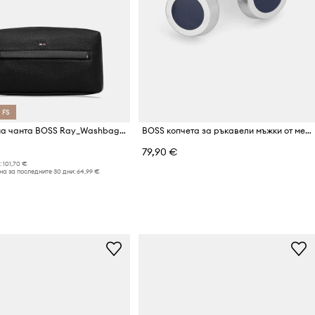
 FS
Козметична чанта BOSS Ray_Washbag N.
BOSS копчета за ръкавели мъжки от месинг B-SIMONY-CUF
79,90 €
:
101,70 €
а за последните 30 дни:
64,99 €