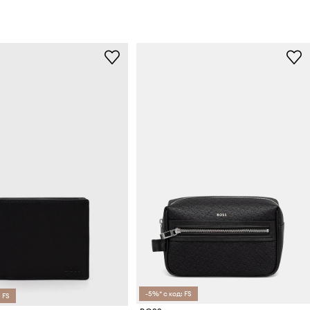
-5%* с код: FS
 FS