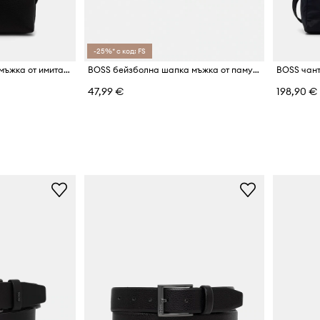
-25%* с код: FS
BOSS чанта през рамо мъжка от имитация на кожа Ray_Big NS ZIP
BOSS бейзболна шапка мъжка от памук Zed-BOSS-Icon
BOSS чант
47,99 €
198,90 €