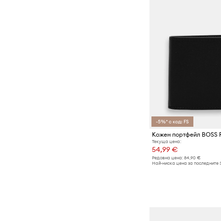
-5%* с код: FS
Кожен портфейл BOSS
Текуща цена:
54,99 €
Редовна цена:
84,90 €
Най-ниска цена за последните 