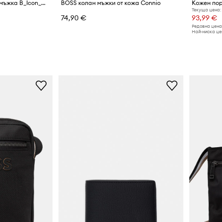
BOSS чанта през рамо мъжка B_Icon_NS Crossb
BOSS колан мъжки от кожа Connio
Кожен пор
Текуща цена:
74,90 €
93,99 €
Редовна цена
Най-ниска цен