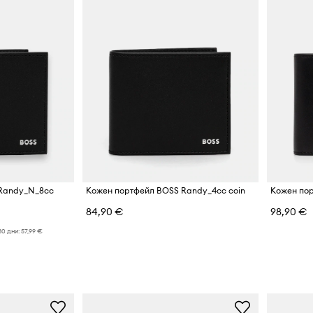
 Randy_N_8cc
Кожен портфейл BOSS Randy_4cc coin
Кожен пор
84,90 €
98,90 €
30 дни:
57,99 €