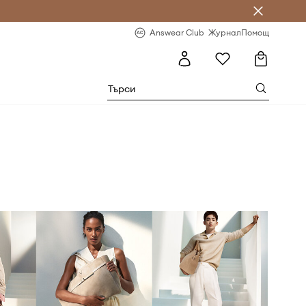
естявай с Answear Club
-20% за първа поръчка
Answear Club
Журнал
Помощ