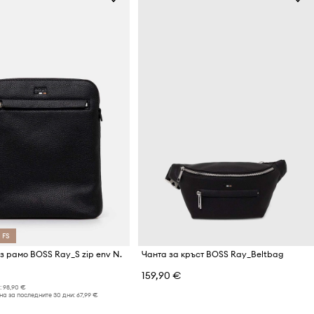
 FS
з рамо BOSS Ray_S zip env N.
Чанта за кръст BOSS Ray_Beltbag
159,90 €
:
98,90 €
а за последните 30 дни:
67,99 €