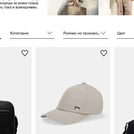
дходящи за всеки повод
ен, така и всекидневен.
Категория
Размер на производителя
Цвят