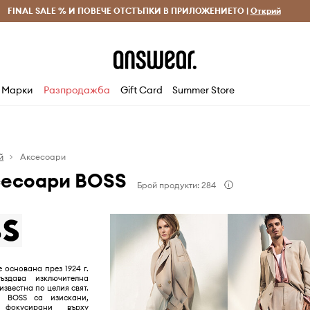
 и връщане за поръчки над 70 EUR
FINAL SALE % И ПОВЕЧЕ ОТСТЪПКИ В ПРИЛОЖЕНИЕТО |
Доставка 1-5 дни
Открий
Сп
Марки
Разпродажба
Gift Card
Summer Store
й
Аксесоари
сесоари BOSS
Брой продукти: 284
 основана през 1924 г.
ъздава изключителна
 известна по целия свят.
а BOSS са изискани,
фокусирани върху