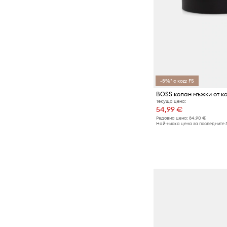
-5%* с код: FS
BOSS колан мъжки от к
Текуща цена:
54,99 €
Редовна цена:
84,90 €
Най-ниска цена за последните 