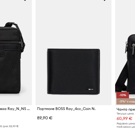
-10%
-5%* с код:
BOSS чанта за рамо мъжка Ray_N_NS Zip
Портмоне BOSS Ray_4cc_Coin N.
Чанта пре
Текуща цена:
89,90 €
60,99 €
Редовна цена
30 дни:
55,99 €
Най-ниска цен