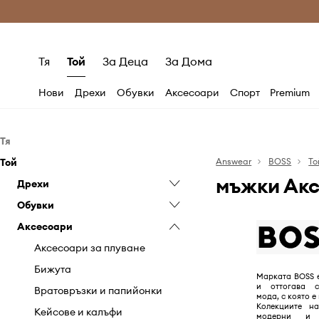
Само оригинални продукти
Безплатни доставка
Тя
Той
За Деца
За Дома
Нови
Дрехи
Обувки
Аксесоари
Спорт
Premium
Тя
Той
Дрехи
Answear
BOSS
То
мъжки Ак
Обувки
Дрехи
Анцузи
Аксесоари
Обувки
Бански
Апрески
Анцузи
Аксесоари
Бельо
Балеринки
Аксесоари за плуване
Бански
Боти
Блузи и ризи
Боти
Бижута
Бельо
Еспадрили
Аксесоари за плуване
Гащеризони
Ботуши
Кейсове и калъфи
Дънки
Маратонки
Бижута
Марката BOSS е
и оттогава с
Дънки
Еспадрили
Колани
Къси панталони
Половинки обувки и мокасини
Вратовръзки и папийонки
мода, с която е
Колекциите н
Къси панталони
Класически обувки и
Портмонета
Палта
Спортни обувки
Кейсове и калъфи
модерни и 