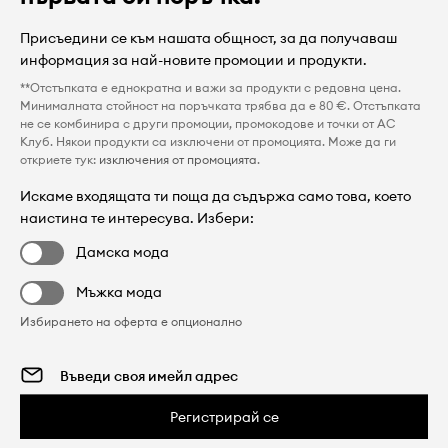
Присъедини се към нашата общност, за да получаваш
информация за най-новите промоции и продукти.
**Отстъпката е еднократна и важи за продукти с редовна цена.
Минималната стойност на поръчката трябва да е 80 €. Отстъпката
не се комбинира с други промоции, промокодове и точки от AC
Клуб. Някои продукти са изключени от промоцията. Може да ги
откриете тук:
изключения от промоцията
.
Искаме входящата ти поща да съдържа само това, което
наистина те интересува. Избери:
Дамска мода
Мъжка мода
Избирането на оферта е опционално
Регистрирай се