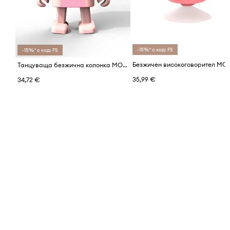
-15%* с код: FS
-15%* с код: FS
Танцуваща безжична колонка MOB
35,99 €
34,72 €