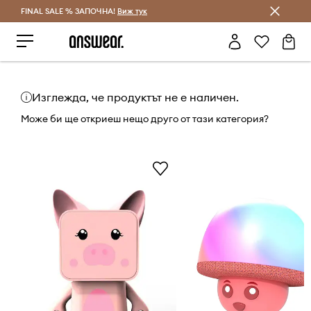
FINAL SALE % ЗАПОЧНА!
Спестявай с Answear Club
Виж тук
Изглежда, че продуктът не е наличен.
Може би ще откриеш нещо друго от тази категория?