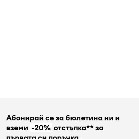
Абонирай се за бюлетина ни и
вземи
-20%
отстъпка** за
първата си поръчка.