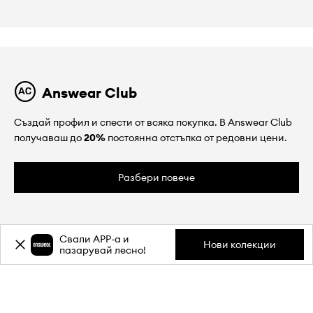
Answear Club
Създай профил и спести от всяка покупка. В Answear Club
получаваш до
20%
постоянна отстъпка от редовни цени.
Разбери повече
Свали APP-a и
Нови колекции
пазарувай лесно!
ЗА НАС