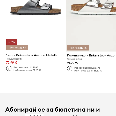
-10%
-5%* с код: FS
-5%* с код: FS
Чехли Birkenstock Arizona Metallic
Кожени чехли Birkenstock Arizo
Текуща цена:
Текуща цена:
72,99 €
91,99 €
Редовна цена:
91,98 €
Редовна цена:
122,66 €
Най-ниска цена:
81,90 €
Най-ниска цена:
86,87 €
Абонирай се за бюлетина ни и