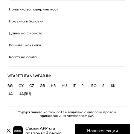
Политика за поверителност
Правила и Условия
Данни на фирмата
Вашите Бисквитки
Карта на сайта
WEARETHEANSWEAR IN:
BG
CY
CZ
GR
HR
HU
IT
PL
RO
SI
SK
UA
UA(RU)
Съдържанието на този сайт е защитено с авторски права и
принадлежи на Answear.com S.A.
Свали APP-a и
Нови колекции
пазарувай лесно!