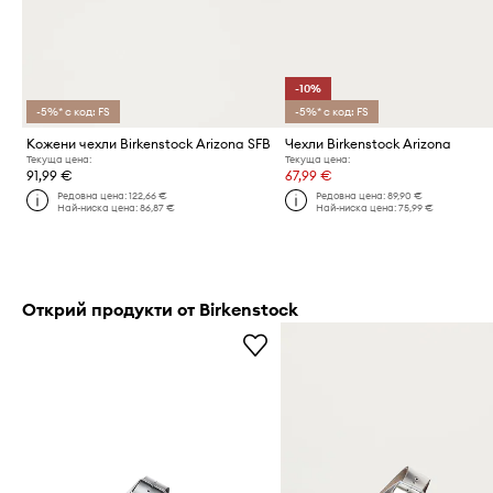
-10%
-5%* с код: FS
-5%* с код: FS
Кожени чехли Birkenstock Arizona SFB
Чехли Birkenstock Arizona
Текуща цена:
Текуща цена:
91,99 €
67,99 €
Редовна цена:
122,66 €
Редовна цена:
89,90 €
Най-ниска цена:
86,87 €
Най-ниска цена:
75,99 €
Открий продукти от Birkenstock