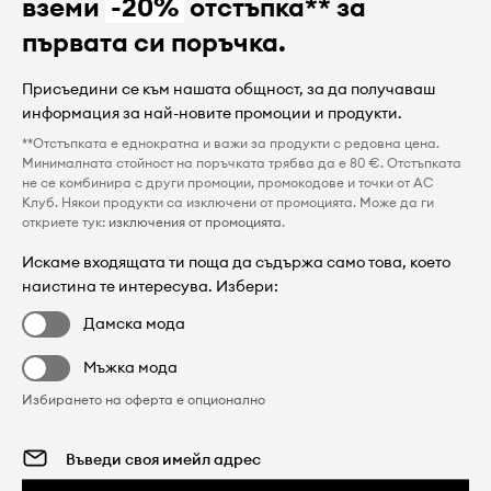
вземи
-20%
отстъпка** за
първата си поръчка.
Присъедини се към нашата общност, за да получаваш
информация за най-новите промоции и продукти.
**Отстъпката е еднократна и важи за продукти с редовна цена.
Минималната стойност на поръчката трябва да е 80 €. Отстъпката
не се комбинира с други промоции, промокодове и точки от AC
Клуб. Някои продукти са изключени от промоцията. Може да ги
откриете тук:
изключения от промоцията
.
Искаме входящата ти поща да съдържа само това, което
наистина те интересува. Избери:
Дамска мода
Мъжка мода
Избирането на оферта е опционално