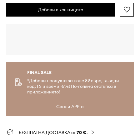
Добави в кошницата
FINAL SALE
*Добави продукти за поне 89 евро, въведи
код: FS и вземи -5%! По-голяма отстъпка в
приложението!
Свали APP-а
БЕЗПЛАТНА ДОСТАВКА от
70 €
.