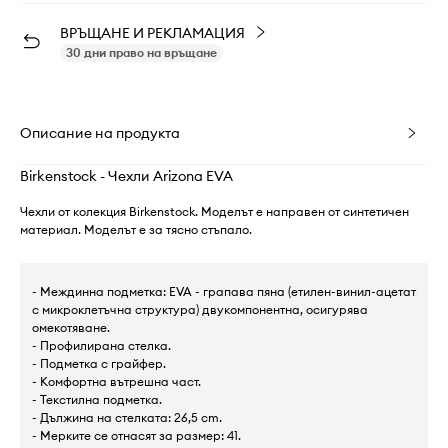
ВРЪЩАНЕ И РЕКЛАМАЦИЯ
30 дни право на връщане
Описание на продукта
Birkenstock - Чехли Arizona EVA
Чехли от колекция Birkenstock. Моделът е направен от синтетичен
материал. Моделът е за тясно стъпало.
- Междинна подметка: EVA - грапава пяна (етилен-винил-ацетат
с микроклетъчна структура) двукомпонентна, осигурява
омекотяване.
- Профилирана стелка.
- Подметка с грайфер.
- Комфортна вътрешна част.
- Текстилна подметка.
- Дължина на стелката: 26,5 cm.
- Мерките се отнасят за размер: 41.