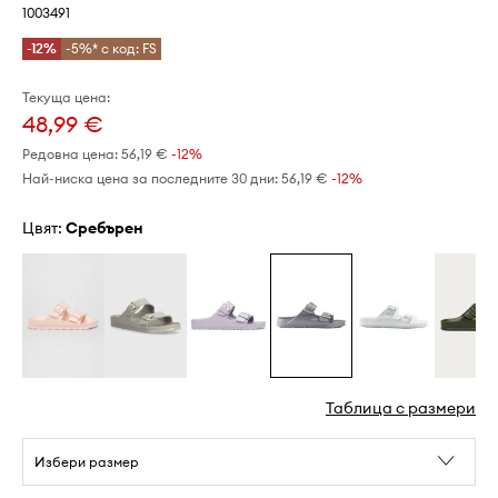
1003491
-12%
-5%* с код: FS
Текуща цена:
48,99 €
Редовна цена:
56,19 €
-12%
Най-ниска цена за последните 30 дни:
56,19 €
 -12%
Цвят:
сребърен
Таблица с размери
Избери размер