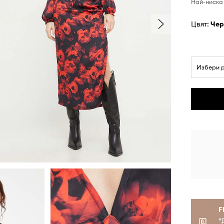
Най-ниска 
Цвят:
че
Избери 
F
*