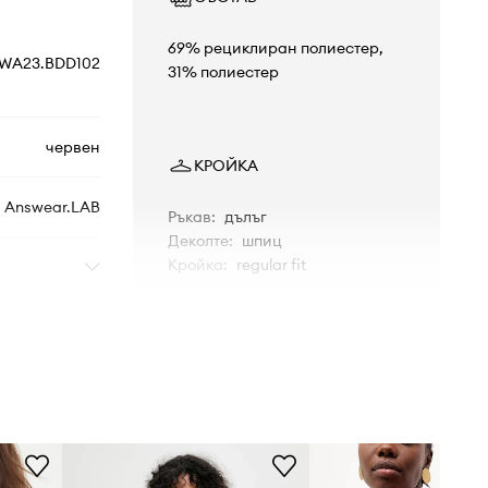
69% рециклиран полиестер,
WA23.BDD102
31% полиестер
червен
КРОЙКА
Answear.LAB
Ръкав
:
дълъг
Деколте
:
шпиц
Кройка
:
regular fit
РАЗМЕРИ
Моделът в снимката е висок 176
см и носи размер S
Таблица с размери