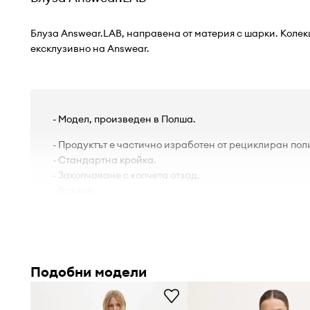
Блуза Answear.LAB, направена от материя с шарки. Колек
ексклузивно на Answear.
- Модел, произведен в Полша.
- Продуктът е частично изработен от рециклиран пол
- Стандартна кройка.
- Закопчаване с копчета отзад.
- Връзка.
- Шпиц деколте.
- Еластични маншети.
- Тънка нееластична материя.
- Дължина на ръкава: 60 cm.
- Дължина: 40 cm.
Подобни модели
- Ширина под мишниците: 44 cm.
- Мерките се отнасят за размер: S.