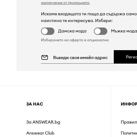
изключения от промоцията
.
Искаме входящата ти поща да съдържа само 
наистина те интересува. Избери:
Дамска мода
Мъжка мод
Избирането на оферта е опционално
Реги
ЗА НАС
ИНФО
За ANSWEAR.bg
Правил
Answear Club
Полити