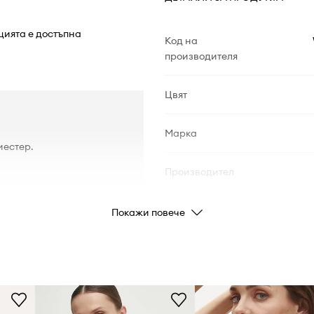
цията е достъпна
Код на
производителя
Цвят
Марка
иестер.
Производител
Код на продукта
Покажи повече