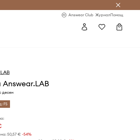
естявай с Answear Club
-20% за първа поръчка
Answear Club
Журнал
Помощ
.LAB
 Answear.LAB
с десен
д: FS
а:
€
ена:
50,57 €
-54%