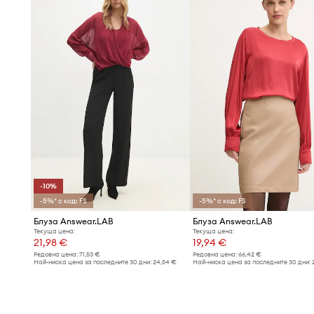
-10%
-5%* с код: FS
-5%* с код: FS
Блуза Answear.LAB
Блуза Answear.LAB
Текуща цена:
Текуща цена:
21,98 €
19,94 €
Редовна цена:
71,53 €
Редовна цена:
66,42 €
Най-ниска цена за последните 30 дни:
24,54 €
Най-ниска цена за последните 30 дни: