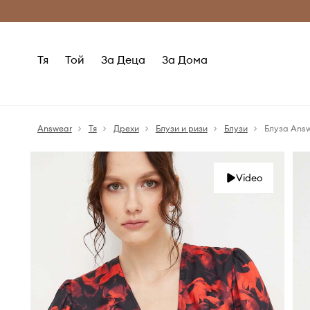
Само оригинални продукти
Безплатни доставка
Тя
Той
За Деца
За Дома
Answear
Тя
Дрехи
Блузи и ризи
Блузи
Блуза Ans
Video