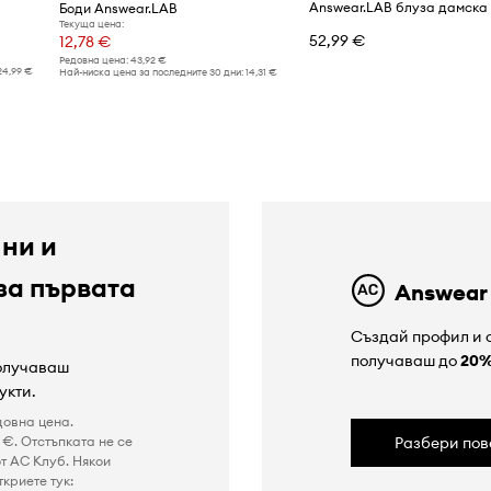
Боди Answear.LAB
Текуща цена:
52,99 €
12,78 €
Редовна цена:
43,92 €
24,99 €
Най-ниска цена за последните 30 дни:
14,31 €
 ни и
за първата
Answear
Създай профил и с
получаваш до
20
получаваш
укти.
довна цена.
€. Отстъпката не се
Разбери пов
т AC Клуб. Някои
криете тук: