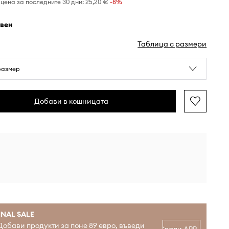
цена за последните 30 дни:
25,20 €
 -8%
рвен
Таблица с размери
размер
Добави в кошницата
INAL SALE
Добави продукти за поне 89 евро, въведи