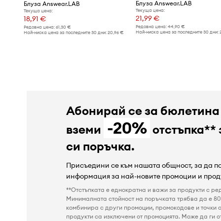
Блуза Answear.LAB
Блуза Answear.LAB
Текуща цена:
Текуща цена:
21,99 €
18,91 €
Редовна цена:
44,90 €
Редовна цена:
61,30 €
Най-ниска цена за последните 30 дни:
Най-ниска цена за последните 30 дни:
20,96 €
Абонирай се за бюлетина
-20%
вземи
отстъпка** 
си поръчка.
Присъедини се към нашата общност, за да 
информация за най-новите промоции и прод
**Отстъпката е еднократна и важи за продукти с ре
Минималната стойност на поръчката трябва да е 80 
комбинира с други промоции, промокодове и точки о
продукти са изключени от промоцията. Може да ги от