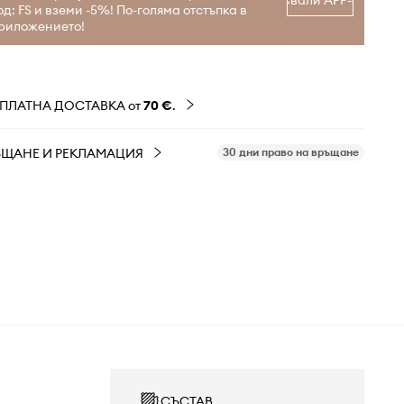
Свали APP-а
од: FS и вземи -5%! По-голяма отстъпка в
риложението!
ЗПЛАТНА ДОСТАВКА от
70 €
.
ЪЩАНЕ И РЕКЛАМАЦИЯ
30 дни право на връщане
СЪСТАВ