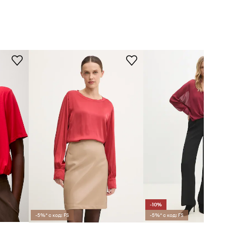
-10%
-5%* с код: FS
-5%* с код: FS