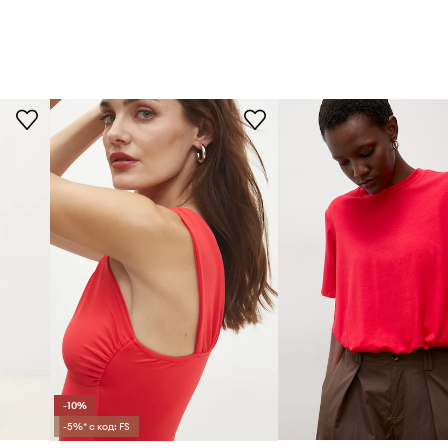
-10%
-5%* с код: FS