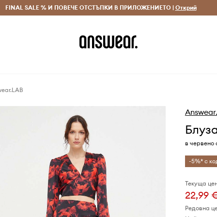
 и връщане за поръчки над 70 EUR
FINAL SALE % И ПОВЕЧЕ ОТСТЪПКИ В ПРИЛОЖЕНИЕТО |
Доставка 1-5 дни
Открий
Сп
wear.LAB
Answear
Блуза
в червено 
-5%* с ко
Текуща цен
22,99 
Редовна ц