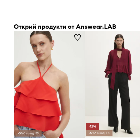
Открий продукти от Answear.LAB
-12%
-5%* с код: FS
-5%* с код: FS