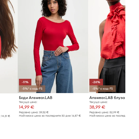
-11%
-26%
-5%* с код: FS
-5%* с код: FS
Боди Answear.LAB
Текуща цена:
Текуща цена:
14,99 €
38,99 €
Редовна цена:
39,32 €
Редовна цена:
52,99 €
Най-ниска цена за последните 30 дни:
16,87 €
Най-ниска цена за последните 30 дн
:
14,31 €