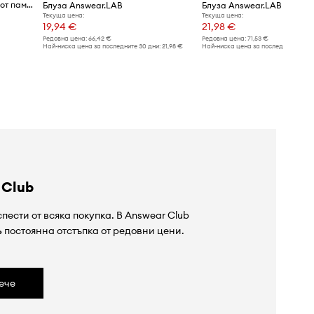
Answear.LAB блуза дамска от памук с еластан
Блуза Answear.LAB
Блуза Answear.LAB
Текуща цена:
Текуща цена:
19,94 €
21,98 €
Редовна цена:
66,42 €
Редовна цена:
71,53 €
Най-ниска цена за последните 30 дни:
21,98 €
Най-ниска цена за последните 30 дн
 Club
пести от всяка покупка. В Answear Club
%
постоянна отстъпка от редовни цени.
ече