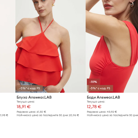
-10%
-5%* с код: FS
-5%* с код: FS
Блуза Answear.LAB
Боди Answear.LAB
Текуща цена:
Текуща цена:
18,91 €
12,78 €
Редовна цена:
61,30 €
Редовна цена:
43,92 €
21,98 €
Най-ниска цена за последните 30 дни:
20,96 €
Най-ниска цена за последните 30 дни