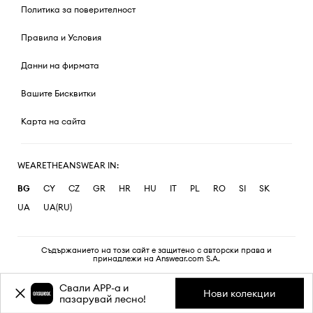
Политика за поверителност
Правила и Условия
Данни на фирмата
Вашите Бисквитки
Карта на сайта
WEARETHEANSWEAR IN:
BG
CY
CZ
GR
HR
HU
IT
PL
RO
SI
SK
UA
UA(RU)
Съдържанието на този сайт е защитено с авторски права и
принадлежи на Answear.com S.A.
Свали APP-a и
Нови колекции
пазарувай лесно!