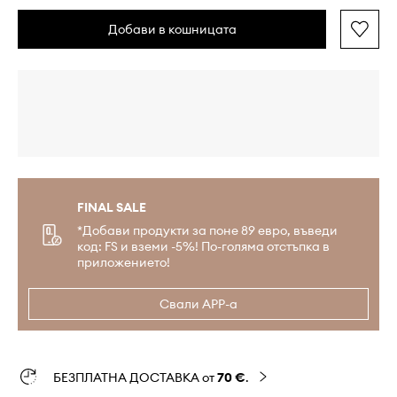
Добави в кошницата
FINAL SALE
*Добави продукти за поне 89 евро, въведи
код: FS и вземи -5%! По-голяма отстъпка в
приложението!
Свали APP-а
БЕЗПЛАТНА ДОСТАВКА от
70 €
.