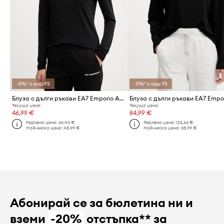
-5%* с код: FS
-5%* с код: FS
Блуза с дълги ръкави EA7 Emporio Armani
Текуща цена:
Текуща цена:
46,99 €
84,99 €
Редовна цена:
66,42 €
Редовна цена:
122,66 €
Най-ниска цена:
48,99 €
Най-ниска цена:
88,99 €
Абонирай се за бюлетина ни и
вземи
-20%
отстъпка** за