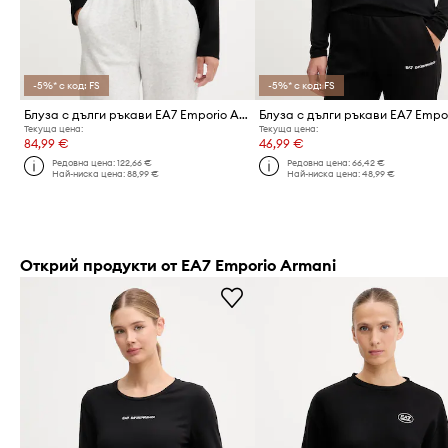
-5%* с код: FS
-5%* с код: FS
Блуза с дълги ръкави EA7 Emporio Armani
Текуща цена:
Текуща цена:
84,99 €
46,99 €
Редовна цена:
122,66 €
Редовна цена:
66,42 €
Най-ниска цена:
88,99 €
Най-ниска цена:
48,99 €
Открий продукти от EA7 Emporio Armani