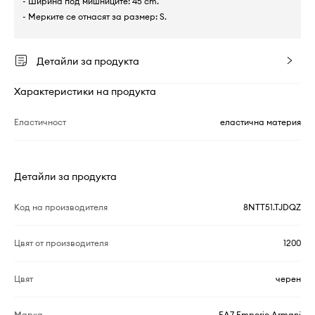
- Ширина под мишниците: 45 cm.
- Мерките се отнасят за размер: S.
Детайли за продукта
Характеристики на продукта
Еластичност
еластична материя
Детайли за продукта
Код на производителя
8NTT51.TJDQZ
Цвят от производителя
1200
Цвят
черен
Марка
EA7 Emporio Armani