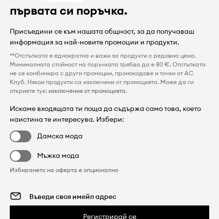
първата си поръчка.
Присъедини се към нашата общност, за да получаваш
информация за най-новите промоции и продукти.
**Отстъпката е еднократна и важи за продукти с редовна цена.
Минималната стойност на поръчката трябва да е 80 €. Отстъпката
не се комбинира с други промоции, промокодове и точки от AC
Клуб. Някои продукти са изключени от промоцията. Може да ги
откриете тук:
изключения от промоцията
.
Искаме входящата ти поща да съдържа само това, което
наистина те интересува. Избери:
Дамска мода
Мъжка мода
Избирането на оферта е опционално
Регистрирай се