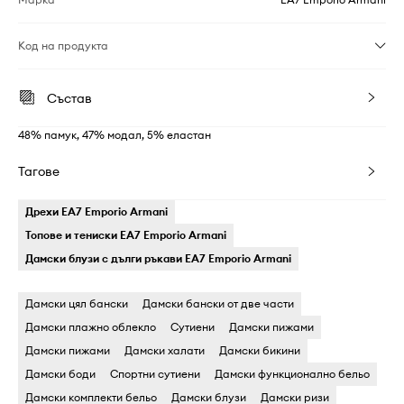
Код на продукта
Състав
48% памук, 47% модал, 5% еластан
Тагове
Дрехи EA7 Emporio Armani
Топове и тениски EA7 Emporio Armani
Дамски блузи с дълги ръкави EA7 Emporio Armani
Дамски цял бански
Дамски бански oт две части
Дамски плажно облекло
Cутиени
Дамски пижами
Дамски пижами
Дамски халати
Дамски бикини
Дамски боди
Cпортни сутиени
Дамски функционално бельо
Дамски комплекти бельо
Дамски блузи
Дамски ризи