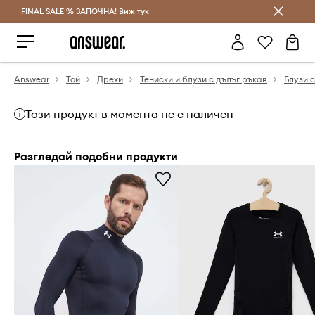
FINAL SALE % ЗАПОЧНА!
Спестявай с Answear Club
Виж тук
Answear
Той
Дрехи
Тениски и блузи с дълъг ръкав
Блузи 
Този продукт в момента не е наличен
Разгледай подобни продукти