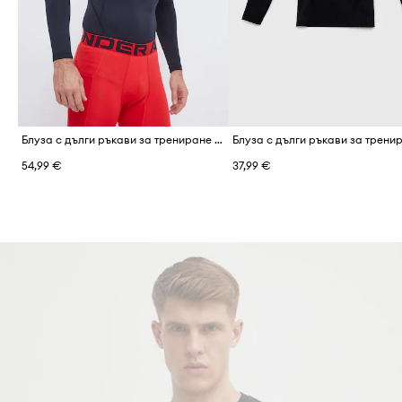
Блуза с дълги ръкави за трениране Under Armour ColdGear Compression
54,99 €
37,99 €