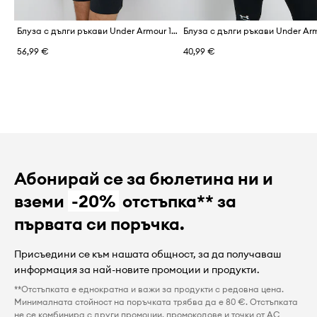
Блуза с дълги ръкави Under Armour 1366068
56,99 €
40,99 €
Абонирай се за бюлетина ни и
вземи
-20%
отстъпка** за
първата си поръчка.
Присъедини се към нашата общност, за да получаваш
информация за най-новите промоции и продукти.
**Отстъпката е еднократна и важи за продукти с редовна цена.
Минималната стойност на поръчката трябва да е 80 €. Отстъпката
не се комбинира с други промоции, промокодове и точки от AC