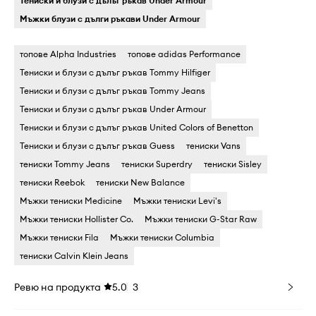
Тениски и блузи с дълъг ръкав Under Armour
Мъжки блузи с дълги ръкави Under Armour
топове Alpha Industries
топове adidas Performance
Тениски и блузи с дълъг ръкав Tommy Hilfiger
Тениски и блузи с дълъг ръкав Tommy Jeans
Тениски и блузи с дълъг ръкав Under Armour
Тениски и блузи с дълъг ръкав United Colors of Benetton
Тениски и блузи с дълъг ръкав Guess
тениски Vans
тениски Tommy Jeans
тениски Superdry
тениски Sisley
тениски Reebok
тениски New Balance
Мъжки тениски Medicine
Мъжки тениски Levi's
Мъжки тениски Hollister Co.
Мъжки тениски G-Star Raw
Мъжки тениски Fila
Мъжки тениски Columbia
тениски Calvin Klein Jeans
Ревю на продукта
5.0
3