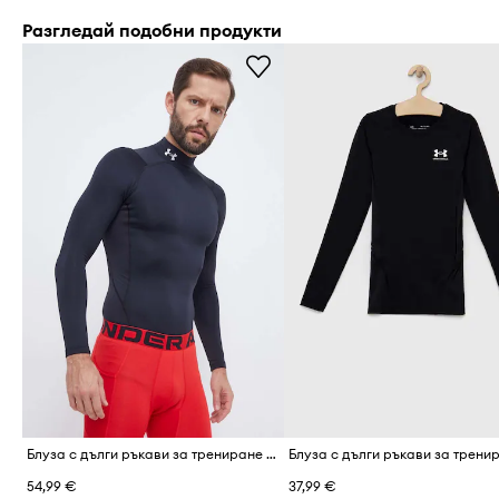
Разгледай подобни продукти
Блуза с дълги ръкави за трениране Under Armour ColdGear Compression
54,99 €
37,99 €