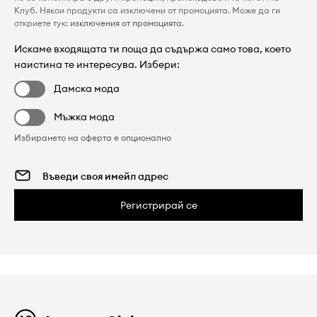
Клуб. Някои продукти са изключени от промоцията. Може да ги
откриете тук:
изключения от промоцията
.
Искаме входящата ти поща да съдържа само това, което
наистина те интересува. Избери:
Дамска мода
Мъжка мода
Избирането на оферта е опционално
Регистрирай се