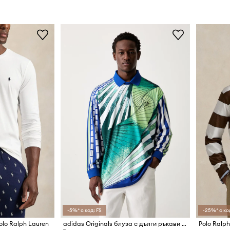
-5%* с код: FS
-25%* с ко
olo Ralph Lauren
adidas Originals блуза с дълги ръкави мъжка