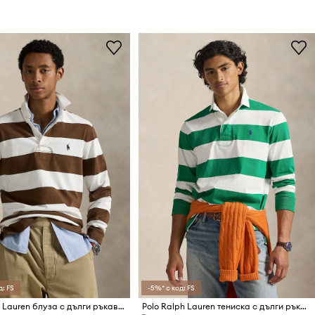
д: FS
-5%* с код: FS
Polo Ralph Lauren блуза с дълги ръкави мъжка от памук
Polo Ralph Lauren тениска с дълги ръкави мъжки памучен