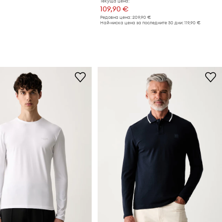
Текуща цена:
109,90 €
Редовна цена:
209,90 €
Най-ниска цена за последните 30 дни:
119,90 €