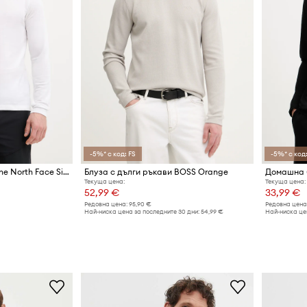
-5%* с код: FS
-5%* с код:
Блуза с дълги ръкави The North Face Simple Dome
Блуза с дълги ръкави BOSS Orange
Домашна б
Текуща цена:
Текуща цена:
52,99 €
33,99 €
Редовна цена:
95,90 €
Редовна цена
Най-ниска цена за последните 30 дни:
54,99 €
Най-ниска цен