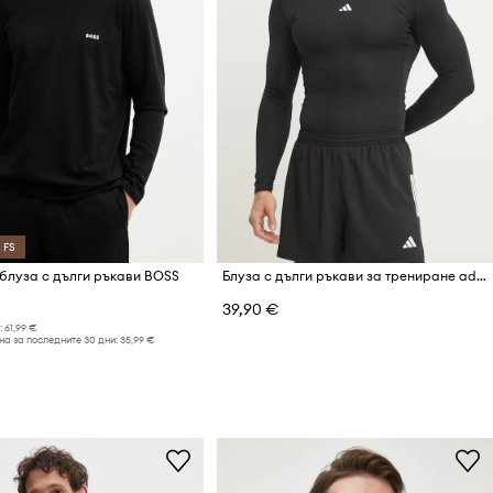
 FS
луза с дълги ръкави BOSS
Блуза с дълги ръкави за трениране adidas Performance Techfit
39,90 €
:
61,99 €
а за последните 30 дни:
35,99 €