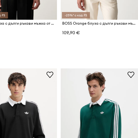
: FS
-25%* с код: FS
Guess блуза с дълги ръкави мъжка от памук с еластан
BOSS Orange блуза с дълги ръкави мъжка от памук PasserfordLong
109,90 €