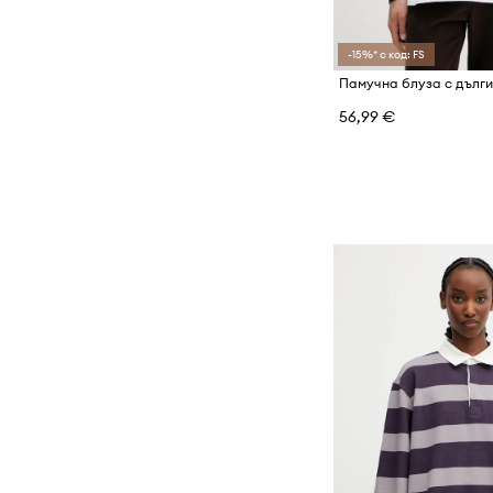
-15%* с код: FS
56,99 €