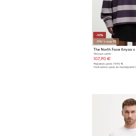
-10%
-5%* с код: FS
Текуща цена:
107,90 €
Редовна цена:
119,90 €
Най-ниска цена за последните 