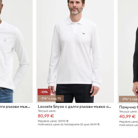
-10%
-5%* с код: FS
-5%* с код:
Marc O'Polo блуза с дълги ръкави мъжка от памук
Lacoste Блуза с дълги ръкави мъжка от памук
Текуща цена:
Текуща цена:
80,99 €
40,99 €
Редовна цена:
129,90 €
Редовна цена
Най-ниска цена за последните 30 дни:
89,99 €
Най-ниска цен