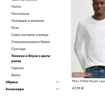
Палта
Панталони
Пуловери и жилетки
Ризи
Сака, костюми и елеци
Специализирано бельо
Суичъри
Тениски и блузи с дълъг
ръкав
Чорапи
Якета
-15%* с код: FS
Обувки
47,99 €
Аксесоари
Апрески
Аксесоари и грижа за
Аксесоари за плуване
обувките
Бижута