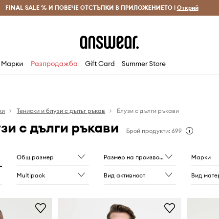
 и връщане за поръчки над 70 EUR
FINAL SALE % И ПОВЕЧЕ ОТСТЪПКИ В ПРИЛОЖЕНИЕТО |
Доставка 1-5 дни
Открий
Сп
Марки
Разпродажба
Gift Card
Summer Store
хи
Тениски и блузи с дълъг ръкав
Блузи с дълги ръкави
зи с дълги ръкави
Брой продукти: 699
Общ размер
Размер на производителя
Марки
Multipack
Вид активност
Вид мате