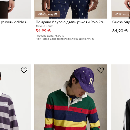
-5%* с код: FS
-15%* с код
Памучна блуза с дълги ръкави adidas Originals
Памучна блуза с дълги ръкави Polo Ralph Lauren
Текуща цена:
54,99 €
34,90 €
Редовна цена:
78,90 €
Най-ниска цена за последните 30 дни:
57,99 €