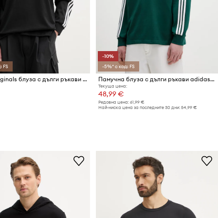
-10%
: FS
-5%* с код: FS
adidas Originals блуза с дълги ръкави мъжка памучна
Памучна блуза с дълги ръкави adidas Originals
Текуща цена:
48,99 €
Редовна цена:
61,99 €
Най-ниска цена за последните 30 дни:
54,99 €