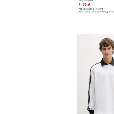
Текуща цена:
51,99 €
Часовници
Редовна цена:
74,90 €
Най-ниска цена за последните 
Шалове
Шапки и капели