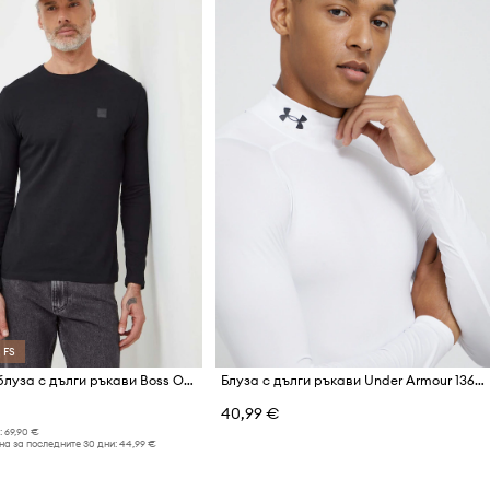
 FS
Памучна блуза с дълги ръкави Boss Orange Tacks
Блуза с дълги ръкави Under Armour 1369606
40,99 €
:
69,90 €
а за последните 30 дни:
44,99 €