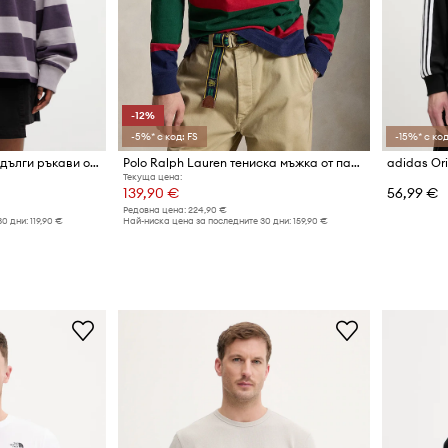
-12%
-5%* с код: FS
-15%* с код
The North Face блуза с дълги ръкави от памук
Polo Ralph Lauren тениска мъжка от памук
Текуща цена:
139,90 €
56,99 €
Редовна цена:
224,90 €
30 дни:
119,90 €
Най-ниска цена за последните 30 дни:
159,90 €