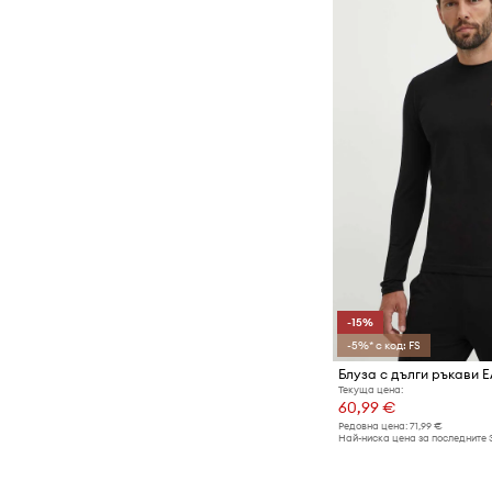
-15%
-5%* с код: FS
Текуща цена:
60,99 €
Редовна цена:
71,99 €
Най-ниска цена за последните 