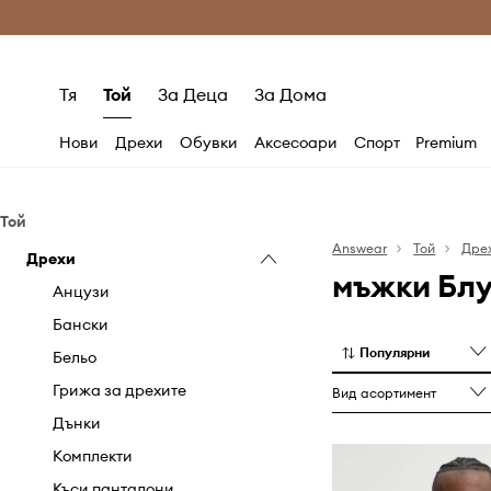
Само оригинални продукти
Безплатни доставка
Тя
Той
За Деца
За Дома
Нови
Дрехи
Обувки
Аксесоари
Спорт
Premium
Той
Answear
Той
Дре
Дрехи
мъжки Блу
Анцузи
Бански
Популярни
Бельо
Грижа за дрехите
Вид асортимент
Дънки
Комплекти
Къси панталони