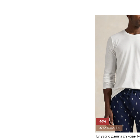
Боти
Вратовръзки и папийонки
Гумени ботуши
Кейсове и калъфи
Еспадрили
Козметични чанти
Кецове
Колани
Маратонки
Маски
Пантофи
Портфейли
Половинки обувки и мокасини
Раници
Спортни обувки
Ръкавици
Туристически обувки
Сакове и куфари
Чехли и сандали
Слънчеви очила
Спортно оборудване
Термоси и бутилки за вода
Туристически аксесоари
-10%
-5%* с код: FS
Чадъри
Блуза с дълги ръкави P
Чанти за кръст и малки чанти