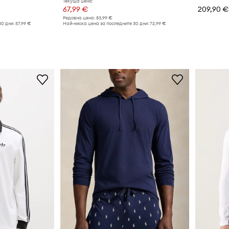
Текуща цена:
67,99 €
209,90 €
Редовна цена:
83,99 €
30 дни:
57,99 €
Най-ниска цена за последните 30 дни:
72,99 €