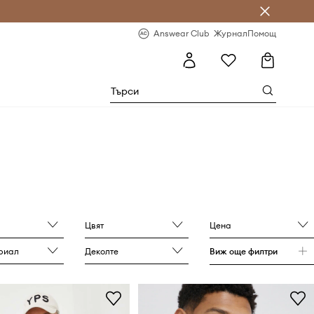
естявай с Answear Club
-20% за първа поръчка
Answear Club
Журнал
Помощ
Цвят
Цена
риал
Деколте
Виж още филтри