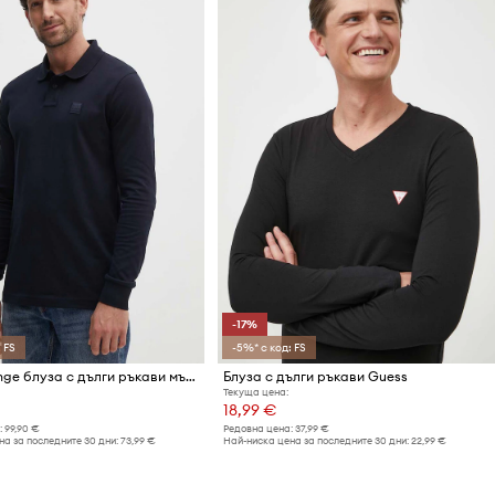
-17%
 FS
-5%* с код: FS
BOSS Orange блуза с дълги ръкави мъжка от памук с еластан Passerby
Блуза с дълги ръкави Guess
Текуща цена:
18,99 €
:
99,90 €
Редовна цена:
37,99 €
а за последните 30 дни:
73,99 €
Най-ниска цена за последните 30 дни:
22,99 €