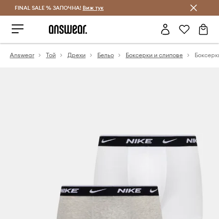
FINAL SALE % ЗАПОЧНА!
Спестявай с Answear Club
Виж тук
Answear
Той
Дрехи
Бельо
Боксерки и слипове
Боксерки