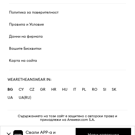
Политика за поверителност
Правила и Условия
Данни на фирмата
Вашите Бисквитки
Карта на сайта
WEARETHEANSWEAR IN:
BG
CY
CZ
GR
HR
HU
IT
PL
RO
SI
SK
UA
UA(RU)
Съдържанието на този сайт е защитено с авторски права и
принадлежи на Answear.com S.A.
Свали APP-a и
Нови колекции