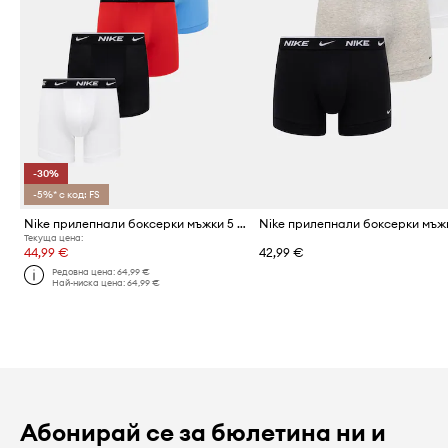
-30%
-5%* с код: FS
Nike прилепнали боксерки мъжки 5 броя
Текуща цена:
44,99 €
42,99 €
Редовна цена:
64,99 €
Най-ниска цена:
64,99 €
Абонирай се за бюлетина ни и