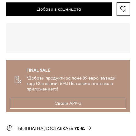
Добави в кошницата
FINAL SALE
*Добави продукти за поне 89 евро, въведи
код: FS и вземи -5%! По-голяма отстъпка в
приложението!
Свали APP-а
БЕЗПЛАТНА ДОСТАВКА от
70 €
.