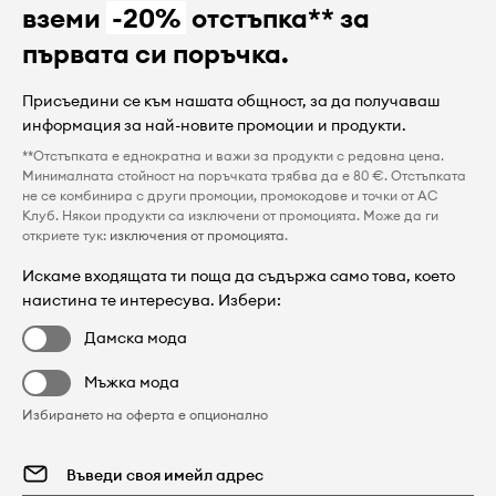
вземи
-20%
отстъпка** за
първата си поръчка.
Присъедини се към нашата общност, за да получаваш
информация за най-новите промоции и продукти.
**Отстъпката е еднократна и важи за продукти с редовна цена.
Минималната стойност на поръчката трябва да е 80 €. Отстъпката
не се комбинира с други промоции, промокодове и точки от AC
Клуб. Някои продукти са изключени от промоцията. Може да ги
откриете тук:
изключения от промоцията
.
Искаме входящата ти поща да съдържа само това, което
наистина те интересува. Избери:
Дамска мода
Мъжка мода
Избирането на оферта е опционално