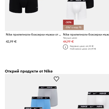
-30%
-5%* с код: FS
Nike прилепнали боксерки мъжки от памук с еластан 3 броя
Текуща цена:
42,99 €
44,99 €
Редовна цена:
64,99 €
Най-ниска цена:
64,99 €
Открий продукти от Nike