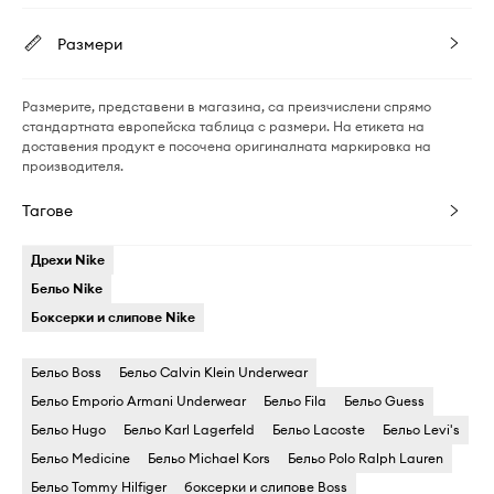
Размери
Размерите, представени в магазина, са преизчислени спрямо
стандартната европейска таблица с размери. На етикета на
доставения продукт е посочена оригиналната маркировка на
производителя.
Тагове
Дрехи Nike
Бельо Nike
Боксерки и слипове Nike
Бельо Boss
Бельо Calvin Klein Underwear
Бельо Emporio Armani Underwear
Бельо Fila
Бельо Guess
Бельо Hugo
Бельо Karl Lagerfeld
Бельо Lacoste
Бельо Levi's
Бельо Medicine
Бельо Michael Kors
Бельо Polo Ralph Lauren
Бельо Tommy Hilfiger
боксерки и слипове Boss